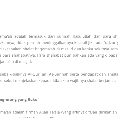
jama’ah adalah termasuk dari sunnah Rasulullah dan para sh
kannya, tidak pernah meninggalkannya kecuali jika ada ‘udzur y
melaksanakan shalat berjama’ah di masjid dan ketika sakitnya se
 para shahabatnya. Para shahabat pun bahkan ada yang dipapa
jama’ah di masjid.
ebaik-baiknya Al-Qur`an, As-Sunnah serta pendapat dan amala
tersebut menjelaskan kepada kita akan wajibnya shalat berjama’ah
ang-orang yang Ruku’
ma’ah adalah firman Allah Ta’ala (yang artinya): “Dan dirikanlah