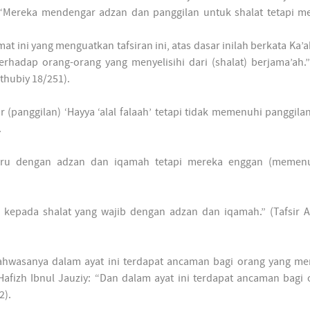
: “Mereka mendengar adzan dan panggilan untuk shalat tetapi me
t ini yang menguatkan tafsiran ini, atas dasar inilah berkata Ka’a
erhadap orang-orang yang menyelisihi dari (shalat) berjama’ah.” 
thubiy 18/251).
(panggilan) ‘Hayya ‘alal falaah’ tetapi tidak memenuhi panggilan
.
iseru dengan adzan dan iqamah tetapi mereka enggan (memen
) kepada shalat yang wajib dengan adzan dan iqamah.” (Tafsir 
 bahwasanya dalam ayat ini terdapat ancaman bagi orang yang me
l-Hafizh Ibnul Jauziy: “Dan dalam ayat ini terdapat ancaman bagi
2).