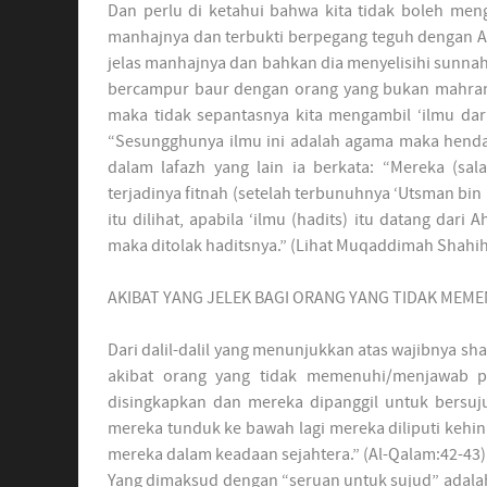
Dan perlu di ketahui bahwa kita tidak boleh meng
manhajnya dan terbukti berpegang teguh dengan 
jelas manhajnya dan bahkan dia menyelisihi sunna
bercampur baur dengan orang yang bukan mahramn
maka tidak sepantasnya kita mengambil ‘ilmu darin
“Sesungghunya ilmu ini adalah agama maka hendak
dalam lafazh yang lain ia berkata: “Mereka (sala
terjadinya fitnah (setelah terbunuhnya ‘Utsman bi
itu dilihat, apabila ‘ilmu (hadits) itu datang dar
maka ditolak haditsnya.” (Lihat Muqaddimah Shahih
AKIBAT YANG JELEK BAGI ORANG YANG TIDAK MEM
Dari dalil-dalil yang menunjukkan atas wajibnya shal
akibat orang yang tidak memenuhi/menjawab pan
disingkapkan dan mereka dipanggil untuk bersu
mereka tunduk ke bawah lagi mereka diliputi kehi
mereka dalam keadaan sejahtera.” (Al-Qalam:42-43)
Yang dimaksud dengan “seruan untuk sujud” adala