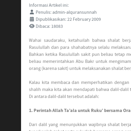
Informasi Artikel ini:
Penulis:
admin-alquransunnah
Dipublikasikan: 22 February 2009
Dibaca: 18083
Wahai saudaraku, ketahuilah bahwa shalat ber
Rasulullah dan para shahabatnya selalu melaksana
Bahkan ketika Rasulullah sakit pun beliau tetap 
beliau memerintahkan Abu Bakr untuk mengimami
orang (karena sakit) untuk melaksanakan shalat ber
Kalau kita membaca dan memperhatikan dengan s
shalih maka kita akan mendapati bahwa dalil-dalil 
Di antara dalil-dalil tersebut adalah:
1. Perintah Allah Ta’ala untuk Ruku’ bersama Or
Dari dalil yang menunjukkan wajibnya shalat berja