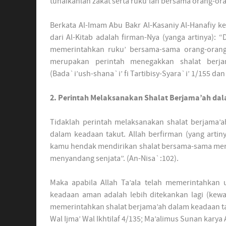
tunaikanlah zakat serta ruku’lah bersama orang-oran
Berkata Al-Imam Abu Bakr Al-Kasaniy Al-Hanafiy k
dari Al-Kitab adalah firman-Nya (yanga artinya): “
memerintahkan ruku’ bersama-sama orang-orang
merupakan perintah menegakkan shalat berja
(Bada`i’ush-shana`i’ fi Tartibisy-Syara`i’ 1/155 dan
2. Perintah Melaksanakan Shalat Berjama’ah da
Tidaklah perintah melaksanakan shalat berjama’
dalam keadaan takut. Allah berfirman (yang arti
kamu hendak mendirikan shalat bersama-sama mere
menyandang senjata”. (An-Nisa`:102).
Maka apabila Allah Ta’ala telah memerintahkan
keadaan aman adalah lebih ditekankan lagi (kewaj
memerintahkan shalat berjama’ah dalam keadaan ta
Wal Ijma’ Wal Ikhtilaf 4/135; Ma’alimus Sunan karya 