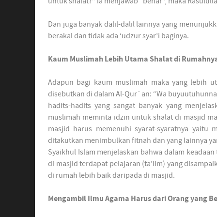
untuk shalat?” ia menjawab “benar”, maka Rasululla
Dan juga banyak dalil-dalil lainnya yang menunjukk
berakal dan tidak ada ‘udzur syar’i baginya.
Kaum Muslimah Lebih Utama Shalat di Rumahny
Adapun bagi kaum muslimah maka yang lebih uta
disebutkan di dalam Al-Qur`an: “Wa buyuutuhunna 
hadits-hadits yang sangat banyak yang menjela
muslimah meminta idzin untuk shalat di masjid mak
masjid harus memenuhi syarat-syaratnya yaitu 
ditakutkan menimbulkan fitnah dan yang lainnya yan
Syaikhul Islam menjelaskan bahwa dalam keadaan t
di masjid terdapat pelajaran (ta’lim) yang disampaik
di rumah lebih baik daripada di masjid.
Mengambil Ilmu Agama Harus dari Orang yang B