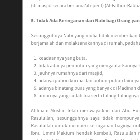
(di masjid secara berjama’ah-pent) (Al-Fathur-Rabb
5. Tidak Ada Keringanan dari Nabi bagi Orang y
Sesungguhnya Nabi yang mulia tidak memberikan 
berjama’ah dan melaksanakannya di rumah, padaha
keadaannya yang buta,
tidak adanya penuntun yang mengantarkannya k
jauhnya rumahnya dari masjid,
adanya pohon kurma dan pohon-pohon lainnya 
adanya binatang buas yang banyak di Madinah 
umurnya yang sudah tua serta tulang-tulangnya
Al-Imam Muslim telah meriwayatkan dari Abu Hurai
Rasulullah, sesungguhnya saya tidak mempunya
Rasulullah untuk memberi keringanan baginya un
Ibnu Ummi Maktum hendak kembali, Rasulullah m