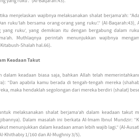
g yang ruku’.” (Al-Baqarah:43).
etika menjelaskan wajibnya melaksanakan shalat berjama’ah: “Ada
Dan ruku’lah bersama orang-orang yang ruku’.” (Al-Baqarah:43), A
 yang ruku’, yang demikian itu dengan bergabung dalam ruku
ma’ah. Muthlaqnya perintah menunjukkan wajibnya mengama
 Kitabush-Shalah hal.66).
lam Keadaan Takut
ah dalam keadaan biasa saja, bahkan Allah telah memerintahkan
nya): “Dan apabila kamu berada di tengah-tengah mereka (shahab
ka, maka hendaklah segolongan dari mereka berdiri (shalat) bes
 untuk melaksanakan shalat berjama’ah dalam keadaan takut 
ibannya). Dalam masalah ini berkata Al-Imam Ibnul Mundzir: “K
kut menunjukkan dalam keadaan aman lebih wajib lagi.” (Al-Ausat
Al-Khithabiy 1/160 dan Al-Mughniy 3/5).