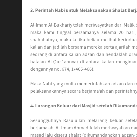
3. Perintah Nabi untuk Melaksanakan Shalat Ber
Al-Imam Al-Bukhariy telah meriwayatkan dari Malik
maka kami tinggal bersamanya selama 20 hari
shahabatnya, maka ketika beliau melihat kerindua
kalian dan jadilah bersama mereka serta ajarilah m
seorang di antara kalian adzan dan hendaklah ora
hafalan Al-Qur`annya) di antara kalian mengimam
dengannya no. 674, 1/465-466).
Maka Nabi yang mulia memerintahkan adzan dan m
pelaksanakannya secara berjama’ah dan perintahn
4. Larangan Keluar dari Masjid setelah Dikuman
Sesungguhnya Rasulullah melarang keluar sete
berjama’ah. Al-Imam Ahmad telah meriwayatkan dari
masjid lalu diseru shalat (dikumandangkan adzan-p