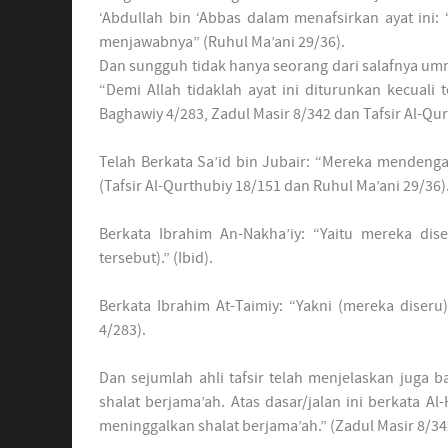
‘Abdullah bin ‘Abbas dalam menafsirkan ayat ini
menjawabnya” (Ruhul Ma’ani 29/36).
Dan sungguh tidak hanya seorang dari salafnya umma
“Demi Allah tidaklah ayat ini diturunkan kecuali t
Baghawiy 4/283, Zadul Masir 8/342 dan Tafsir Al-Qur
Telah Berkata Sa’id bin Jubair: “Mereka mendengar 
(Tafsir Al-Qurthubiy 18/151 dan Ruhul Ma’ani 29/36)
Berkata Ibrahim An-Nakha’iy: “Yaitu mereka d
tersebut).” (Ibid).
Berkata Ibrahim At-Taimiy: “Yakni (mereka diseru
4/283).
Dan sejumlah ahli tafsir telah menjelaskan juga
shalat berjama’ah. Atas dasar/jalan ini berkata A
meninggalkan shalat berjama’ah.” (Zadul Masir 8/34