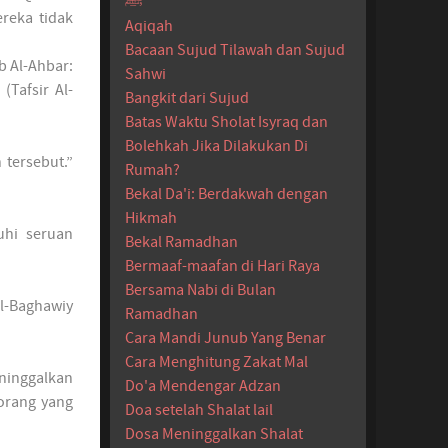
ﷺ
reka tidak
Aqiqah
Bacaan Sujud Tilawah dan Sujud
b Al-Ahbar:
Sahwi
(Tafsir Al-
Bangkit dari Sujud
Batas Waktu Sholat Isyraq dan
Bolehkah Jika Dilakukan Di
 tersebut.”
Rumah?
Bekal Da'i: Berdakwah dengan
Hikmah
uhi seruan
Bekal Ramadhan
Bermaaf-maafan di Hari Raya
Bersama Nabi di Bulan
Al-Baghawiy
Ramadhan
Cara Mandi Junub Yang Benar
Cara Menghitung Zakat Mal
ninggalkan
Do'a Mendengar Adzan
 orang yang
Doa setelah Shalat lail
Dosa Meninggalkan Shalat