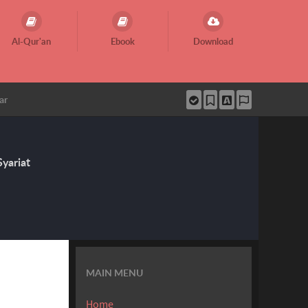
Al-Qur'an
Ebook
Download
ar
yariat
MAIN MENU
Home