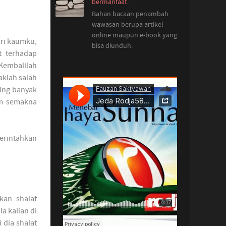
bermanfaat.
Bahan bacaan penambah
wawasan berupa artikel
online maupun e-book yang
ari kaumku,
bisa diunduh.
t terhadap
“Kembalilah
aklah salah
ling banyak
im semakna
erintahkan
kan shalat
a kalian di
 dia shalat