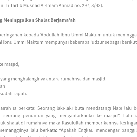
ani Li Tartib Musnad Al-Imam Ahmad no. 297, 3/43).
ang Meninggalkan Shalat Berjama’ah
keringanan kepada ‘Abdullah Ibnu Ummi Maktum untuk meninggal
l Ibnu Ummi Maktum mempunyai beberapa ‘udzur sebagai berikut
e masjid,
yang menghalanginya antara rumahnya dan masjid,
dan
 sudah rapuh.
rah ia berkata: Seorang laki-laki buta mendatangi Nabi lalu b
i seorang penuntun yang mengantarkanku ke masjid”. Lalu 
tuk shalat di rumahnya maka Rasulullah memberikannya keringan
emanggilnya lalu berkata: “Apakah Engkau mendengar panggil