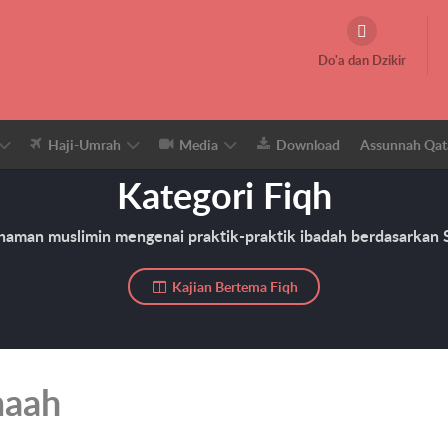
Do'a dan Dzikir
Haji-Umrah
Media
Download
Assunnah Qat
Kategori Fiqh
aman muslimin mengenai praktik-praktik ibadah berdasarkan S
Kajian Bertema Fiqh
maah