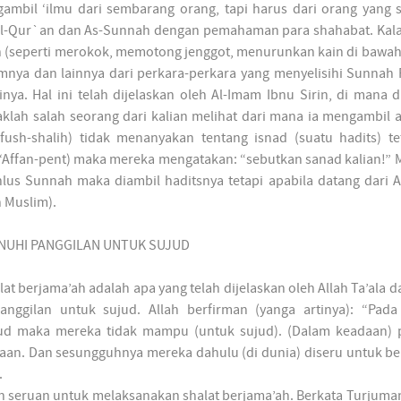
ambil ‘ilmu dari sembarang orang, tapi harus dari orang yang 
Al-Qur`an dan As-Sunnah dengan pemahaman para shahabat. Kala
h (seperti merokok, memotong jenggot, menurunkan kain di bawah
ya dan lainnya dari perkara-perkara yang menyelisihi Sunnah R
ya. Hal ini telah dijelaskan oleh Al-Imam Ibnu Sirin, di mana d
lah salah seorang dari kalian melihat dari mana ia mengambil a
fush-shalih) tidak menanyakan tentang isnad (suatu hadits) te
n ‘Affan-pent) maka mereka mengatakan: “sebutkan sanad kalian!” 
i Ahlus Sunnah maka diambil haditsnya tetapi apabila datang dari A
 Muslim).
ENUHI PANGGILAN UNTUK SUJUD
at berjama’ah adalah apa yang telah dijelaskan oleh Allah Ta’ala da
ggilan untuk sujud. Allah berfirman (yanga artinya): “Pada 
jud maka mereka tidak mampu (untuk sujud). (Dalam keadaan)
naan. Dan sesungguhnya mereka dahulu (di dunia) diseru untuk b
.
h seruan untuk melaksanakan shalat berjama’ah. Berkata Turjuma