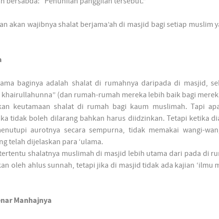
h bersabda: “Penuhilah panggilan tersebut.”
an akan wajibnya shalat berjama’ah di masjid bagi setiap muslim y
a
ma baginya adalah shalat di rumahnya daripada di masjid, s
khairullahunna” (dan rumah-rumah mereka lebih baik bagi merek
skan keutamaan shalat di rumah bagi kaum muslimah. Tapi ap
a tidak boleh dilarang bahkan harus diidzinkan. Tetapi ketika di
menutupi aurotnya secara sempurna, tidak memakai wangi-wang
g telah dijelaskan para ‘ulama.
ertentu shalatnya muslimah di masjid lebih utama dari pada di r
an oleh ahlus sunnah, tetapi jika di masjid tidak ada kajian ‘ilmu 
enar Manhajnya