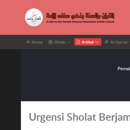
Home
Iftitah
Artikel
Al-Qur'an
Pemah
Urgensi Sholat Berja