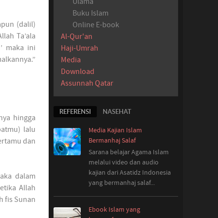
Ulama
Buku Islam
pun (dalil)
Online E-book
llah Ta’ala
Al-Qur'an
’ maka ini
Haji-Umrah
lkannya.”
Media
Download
Assunnah Qatar
REFERENSI
NASEHAT
nya hingga
atmu) lalu
Media Kajian Islam
Bermanhaj Salaf
ertamu dan
Sarana belajar Agama Islam
melalui video dan audio
kajian dari Asatidz Indonesia
maka dalam
yang
bermanhaj salaf...
etika Allah
h fis Sunan
Ebook Islam yang