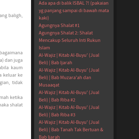
Ada apa di balik ISBAL ?! (pakaian
yg panjang sampai di bawah mata
ang baligh,
kaki)
Agungnya Shalat #1
Agungnya Shalat 2: Shalat
Mencakup Seluruh Inti Rukun
Islam
ebagaimana
Al-Wajiz | Kitab Al-Buyu' (Jual
a) dan juga
Beli) | Bab Ijarah
abila kaum
Al-Wajiz | Kitab Al-Buyu' (Jual
a keluar ke
Beli) | Bab Muzara'ah dan
ian, tidak
Musaaqat
Al-Wajiz | Kitab Al-Buyu' (Jual
umah ketika
Beli) | Bab Riba #2
maka shalat
Al-Wajiz | Kitab Al-Buyu' (Jual
Beli) | Bab Riba #3
Al-Wajiz | Kitab Al-Buyu' (Jual
Beli) | Bab Tanah Tak Bertuan &
Bab Ijarah