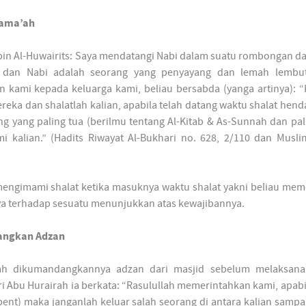
jama’ah
 bin Al-Huwairits: Saya mendatangi Nabi dalam suatu rombongan d
, dan Nabi adalah seorang yang penyayang dan lemah lembu
n kami kepada keluarga kami, beliau bersabda (yanga artinya): 
ereka dan shalatlah kalian, apabila telah datang waktu shalat hend
ng yang paling tua (berilmu tentang Al-Kitab & As-Sunnah dan pa
i kalian.” (Hadits Riwayat Al-Bukhari no. 628, 2/110 dan Musl
engimami shalat ketika masuknya waktu shalat yakni beliau mem
ya terhadap sesuatu menunjukkan atas kewajibannya.
dangkan Adzan
lah dikumandangkannya adzan dari masjid sebelum melaksana
 Abu Hurairah ia berkata: “Rasulullah memerintahkan kami, apabil
ent) maka janganlah keluar salah seorang di antara kalian sampai