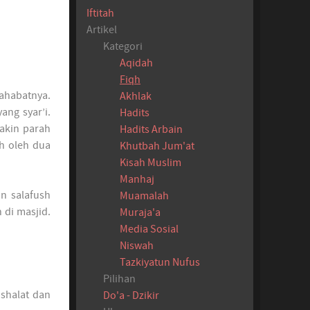
Iftitah
Artikel
Kategori
Aqidah
Fiqh
ahabatnya.
Akhlak
ang syar’i.
Hadits
makin parah
Hadits Arbain
h oleh dua
Khutbah Jum'at
Kisah Muslim
Manhaj
n salafush
Muamalah
 di masjid.
Muraja'a
Media Sosial
Niswah
Tazkiyatun Nufus
Pilihan
 shalat dan
Do'a - Dzikir