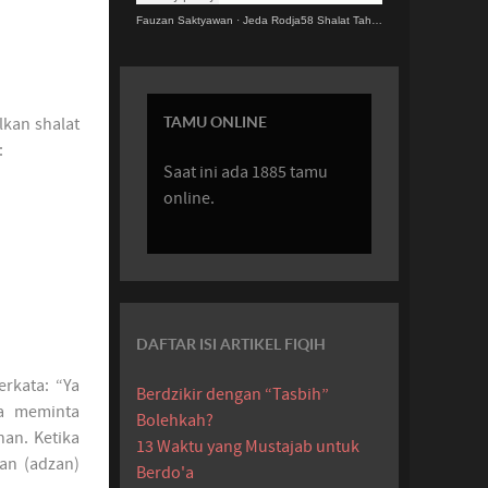
Fauzan Saktyawan
·
Jeda Rodja58 Shalat Tahajjud.MP3
TAMU ONLINE
kan shalat
:
Saat ini ada 1885 tamu
online.
DAFTAR ISI ARTIKEL FIQIH
erkata: “Ya
Berdzikir dengan “Tasbih”
ia meminta
Bolehkah?
an. Ketika
13 Waktu yang Mustajab untuk
an (adzan)
Berdo'a