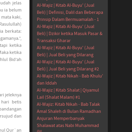
sudah jelas
Al-Wajiz | Kitab Al-Buyu' (Jual
u ia belum
Beli) | Definisi, Dalil dan Beberapa
 mata kaki,
Prinsip Dalam Bermuamalah - 1
asulullah)
Al-Wajiz | Kitab Al-Buyu' (Jual
ia berkata:
Beli) | Dzikir ketika Masuk Pasar &
gamanya.”,
Transaksi Gharar
tapi ketika
Al-Wajiz | Kitab Al-Buyu' (Jual
Maka ketika
Beli) | Jual Beli yang Dilarang
hlul Bid’ah
Al-Wajiz | Kitab Al-Buyu' (Jual
Beli) | Jual Beli yang Dilarang #2
Al-Wajiz | Kitab Nikah - Bab Khulu'
dan Iddah
Al-Wajiz | Kitab Shalat | Qiyamul
ri jeleknya
Lail (Shalat Malam) #1
hari betis
Al-Wajiz: Kitab Nikah - Bab Talak
 pandangan
Amal Shaleh di Bulan Ramadhan
ersujud dan
Anjuran Memperbanyak
Shalawat atas Nabi Muhammad
nul Qur`an