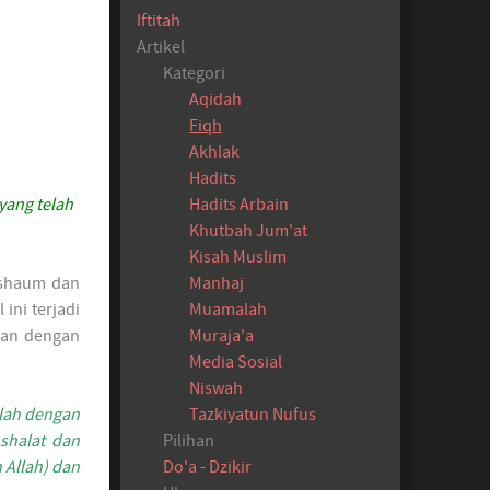
Iftitah
Artikel
Kategori
Aqidah
Fiqh
Akhlak
Hadits
Hadits Arbain
yang telah
Khutbah Jum'at
Kisah Muslim
Manhaj
 shaum dan
Muamalah
ini terjadi
Muraja'a
itan dengan
Media Sosial
Niswah
Tazkiyatun Nufus
lah dengan
Pilihan
shalat dan
Do'a - Dzikir
 Allah) dan