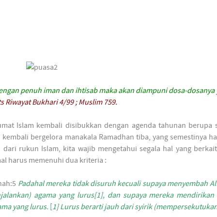
engan penuh iman dan ihtisab
maka
akan diampuni dosa-dosanya 
s Riwayat Bukhari 4/99 ; Muslim 759.
h umat Islam kembali disibukkan dengan agenda tahunan berupa
embali bergelora manakala Ramadhan tiba, yang semestinya hal 
dari rukun Islam, kita wajib mengetahui segala hal yang berka
al harus memenuhi dua kriteria :
inah:5
Padahal mereka tidak disuruh kecuali supaya menyembah Al
alankan) agama yang lurus[1], dan supaya mereka mendirikan 
ama yang lurus.
[
1] Lurus berarti jauh dari syirik (mempersekutukan