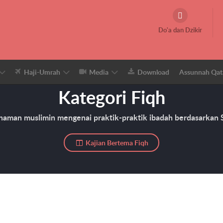
Do'a dan Dzikir
Haji-Umrah
Media
Download
Assunnah Qat
Kategori Fiqh
aman muslimin mengenai praktik-praktik ibadah berdasarkan S
Kajian Bertema Fiqh