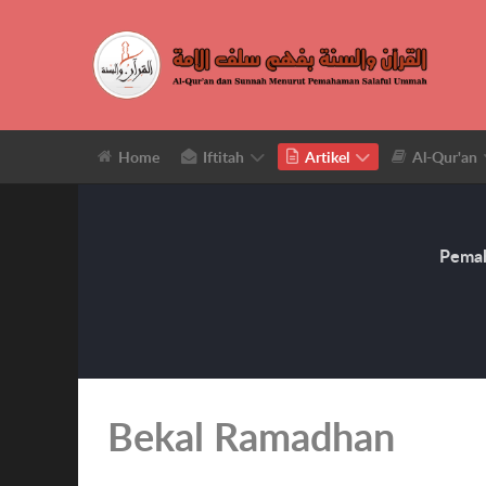
Home
Iftitah
Artikel
Al-Qur'an
Pemah
Bekal Ramadhan