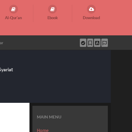
Al-Qur'an
Ebook
Download
ar
yariat
MAIN MENU
Home