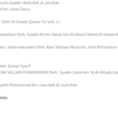
lis:Syaikh ‘Abdullah al-Jarullah
 bin Jamil Zainu
 Oleh: Al Ustadz Qomar Su'aidi, Lc
wasallam Oleh: Syaikh Ali bin Hasan bin Ali Abdul Hamid Al-Halabi A
lahu 'alaihi wassalam Oleh: Abul 'Abbaas Musa ibn John Richardson
leh: Zuhair Syarif
 SALLAM FII RAMADHAN Oleh : Syaikh Salim bin 'Id Al-Hilaaly dan
ikh Muhammad Ibn Jaarullah Al Jaarullah
idz: