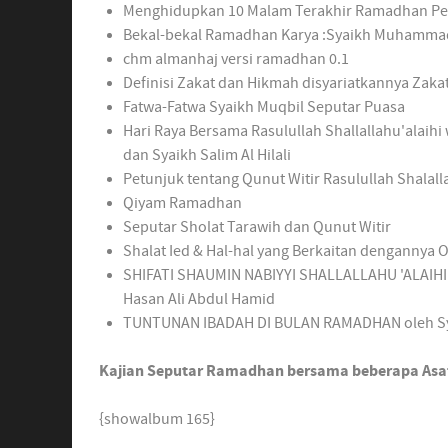
Menghidupkan 10 Malam Terakhir Ramadhan Penu
Bekal-bekal Ramadhan Karya :Syaikh Muhammad
chm almanhaj versi ramadhan 0.1
Definisi Zakat dan Hikmah disyariatkannya Zakat
Fatwa-Fatwa Syaikh Muqbil Seputar Puasa
Hari Raya Bersama Rasulullah Shallallahu'alaihi 
dan Syaikh Salim Al Hilali
Petunjuk tentang Qunut Witir Rasulullah Shalal
Qiyam Ramadhan
Seputar Sholat Tarawih dan Qunut Witir
Shalat Ied & Hal-hal yang Berkaitan dengannya O
SHIFATI SHAUMIN NABIYYI SHALLALLAHU 'ALAIHI WA
Hasan Ali Abdul Hamid
TUNTUNAN IBADAH DI BULAN RAMADHAN oleh Sya
Kajian Seputar Ramadhan bersama beberapa Asat
{showalbum 165}