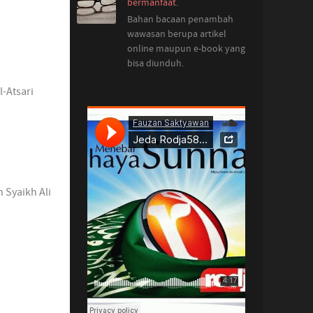
bermanfaat.
Bahan bacaan penambah
wawasan berupa artikel
online maupun e-book yang
bisa diunduh.
l-Atsari
 Syaikh Ali