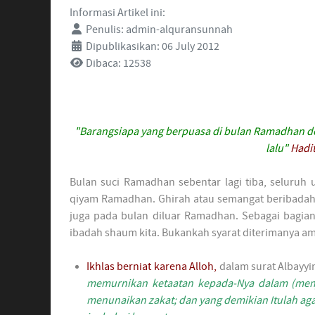
Informasi Artikel ini:
Penulis:
admin-alquransunnah
Dipublikasikan: 06 July 2012
Dibaca: 12538
"Barangsiapa yang berpuasa di bulan Ramadhan d
lalu"
Hadit
Bulan suci Ramadhan sebentar lagi tiba, seluru
qiyam Ramadhan. Ghirah atau semangat beribadah k
juga pada bulan diluar Ramadhan. Sebagai bagian 
ibadah shaum kita. Bukankah syarat diterimanya am
Ikhlas berniat karena Alloh,
dalam surat Albayy
memurnikan ketaatan kepada-Nya dalam (menj
menunaikan zakat; dan yang demikian Itulah ag