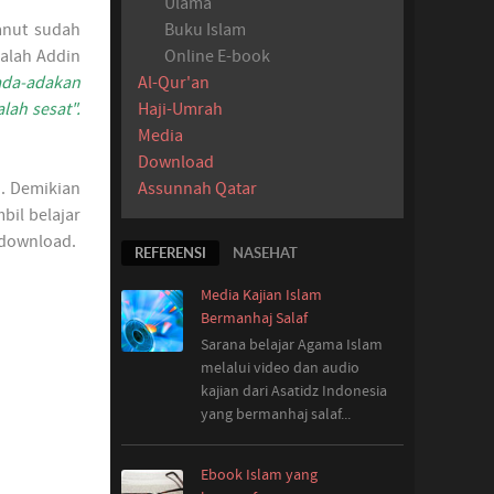
Ulama
Buku Islam
anut sudah
Online E-book
salah Addin
Al-Qur'an
ada-adakan
Haji-Umrah
lah sesat".
Media
Download
Assunnah Qatar
n. Demikian
bil belajar
 download.
REFERENSI
NASEHAT
Media Kajian Islam
Bermanhaj Salaf
Sarana belajar Agama Islam
melalui video dan audio
kajian dari Asatidz Indonesia
yang
bermanhaj salaf...
Ebook Islam yang