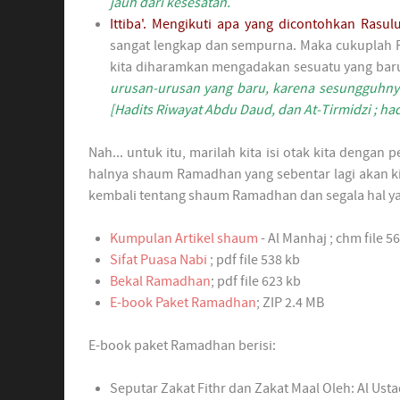
jauh dari kesesatan.
Ittiba'. Mengikuti apa yang dicontohkan Rasul
sangat lengkap dan sempurna. Maka cukuplah Ra
kita diharamkan mengadakan sesuatu yang baru
urusan-urusan yang baru, karena sesungguhnya
[Hadits Riwayat Abdu Daud, dan At-Tirmidzi ; had
Nah... untuk itu, marilah kita isi otak kita deng
halnya shaum Ramadhan yang sebentar lagi akan ki
kembali tentang shaum Ramadhan dan segala hal ya
Kumpulan Artikel shaum
- Al Manhaj ; chm file 5
Sifat Puasa Nabi
; pdf file 538 kb
Bekal Ramadhan
; pdf file 623 kb
E-book Paket Ramadhan
; ZIP 2.4 MB
E-book paket Ramadhan berisi:
Seputar Zakat Fithr dan Zakat Maal Oleh: Al Ust