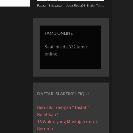
Fauzan Saktyawan
·
Jeda Rodja58 Shalat Tahajjud.MP3
TAMU ONLINE
Saat ini ada 322 tamu
online.
DAFTAR ISI ARTIKEL FIQIH
Berdzikir dengan “Tasbih”
Bolehkah?
13 Waktu yang Mustajab untuk
Berdo'a