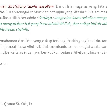
ullah
Sholallohu 'alaihi wasallam
.
Diinul Islam agama yang kita 
sulullah sebagai contoh dan petunjuk yang kita ikuti. Dalam ma
. Rasulullah bersabda :
"Artinya : Janganlah kamu sekalian meng
 mengadakan hal yang baru adalah bid'ah, dan setiap bid'ah ada
its hasan shahih].
an pemahaman dan ilmu yang cukup tentang ibadah yang kita lakuka
ta jumpai, Insya Alloh... Untuk membantu anda mengisi waktu sam
ng berkaitan dengannya, berikut kumpulan artikel yang bisa anda
60 kb
adz Qomar Sua'idi, Lc