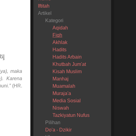
Iftitah
Artikel
Kategori
Aqidah
Fiqh
Akhlak
Hadits
إِذَ
Hadits Arbain
Khutbah Jum'at
ya), maka
Kisah Muslim
). Karena
Manhaj
uni.”
(HR.
Muamalah
Muraja'a
Media Sosial
Niswah
Tazkiyatun Nufus
Pilihan
Do'a - Dzikir