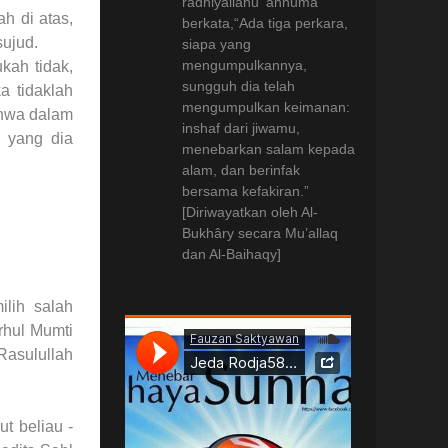
radhiyallâhu ‘anhumâ
h di atas,
berkata,
“Ada tiga perkara,
ujud.
siapa yang
mengumpulkannya,
kah tidak,
sungguh dia telah
a tidaklah
mengumpulkan keimanan:
ahwa dalam
inshaf dari jiwamu,
l yang dia
menebarkan salam kepada
alam, dan berinfak
bersama kefakiran.”
[Diriwayatkan oleh Al-
Bukhâry secara Mu’allaq
dan Al-Baihaqy]
lih salah
rhul Mumti
asulullah
t beliau -