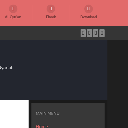
Al-Qur'an
Ebook
Download
yariat
MAIN MENU
Home