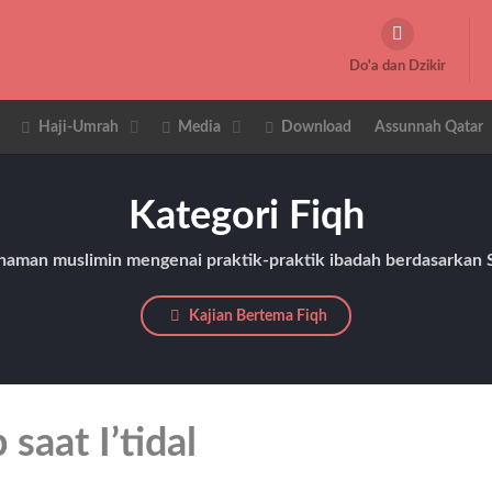
Do'a dan Dzikir
Haji-Umrah
Media
Download
Assunnah Qatar
Kategori Fiqh
aman muslimin mengenai praktik-praktik ibadah berdasarkan S
Kajian Bertema Fiqh
saat I’tidal