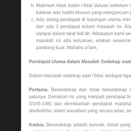
Makmum tidak boleh i’tidal duluan sebelum im
bahkan ada hadits khusus yang mengancam p
Ada silang pendapat di kalangan ulama menge
dan ada 3 pendapat dalam masalah ini. Ala 
sampai dalam taraf bid’ah. Walaupun kami 
masalah ini ada keluasan, silakan seseora
pandang kuat. Wallahu a’lam.
Pendapat Ulama dalam Masalah Sedekap saat I
Dalam masalah sedekap saat i’tidal, terdapat tig
Pertama.
Bersedekap dan tidak bersedekap da
satunya. Demikian ini yang menjadi pendapat Im
3/145-146) dan demikianlah pendapat madzha
shollollohu 'alaihi wasallam yang secara jelas,
Kedua.
Bersedekap adalah sunnah. Inilah yang d