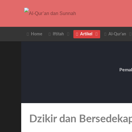
Home
Iftitah
Artikel
Al-Qur'an
Pemah
Dzikir dan Bersedekap 