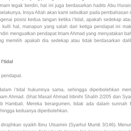
am tegak berdiri, hal ini juga berdasarkan hadits Abu Huraira
elakunya. Insya Allah akan kami sebutkan pada pembahasan s
nai posisi kedua tangan ketika i’tidal, apakah sedekap atau
kulli hal, manapun yang salah dari ketiga pendapat ini mak
sendiri menguatkan pendapat Imam Ahmad yang menyatakan b
ng memilih apakah dia sedekap atau tidak berdasarkan dali
'tidal
a pendapat.
lam i’tidal hukumnya sama, sehingga diperbolehkan memi
am Ahmad. (lihat Masail Ahmad liibnihi Shalih 2/205 dan Sya
b Hambali. Mereka berargumen, tidak ada dalam sunnah R
 sehingga keduanya diperbolehkan.
irajihkan syaikh Ibnu Utsaimin (Syarhul Mumti 3/146). Menuru