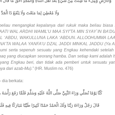
وَالْأَرْضِ وَمِلْءُ مَا شِئْتَ مِنْ شَيْءٍ بَعْدُ أَهْلَ الثَّنَاءِ وَالْمَجْدِ أَحَقُّ مَا قَالَ الْعَبْد
وَلَا مُعْطِيَ لِمَا مَنَعْتَ وَلَا يَنْفَعُ ذَا الْجَدِّ م
la beliau mengangkat kepalanya dari rukuk maka beliau bias
I WAL ARDHI WAMIL’U MAA SYI”TA MIN SYAY`IN BA’DU
L ‘ABDU, WAKULLUNA LAKA ‘ABDUN. ALLOOHUMMA LAA
NA’TA WALAA YANFA’U DZAL JADDI MINKAL JADDU (Ya Al
bumi serta sepenuh sesuatu yang Engkau kehendaki setelah 
ng haq yang diucapkan seorang hamba. Dan setiap kami adalah
 yang Engkau beri, dan tidak ada pemberi untuk sesuatu y
aya dari azab-Mu).”
(HR. Muslim no. 476)
- dia berkata:
كُنَّا يَوْمًا نُصَلِّي وَرَاءَ النَّبِيِّ صَلَّى اللَّهُ عَلَيْهِ وَسَلَّمَ فَلَمَّا رَفَعَ رَأْسَ
قَالَ رَجُلٌ وَرَاءَهُ رَبَّنَا وَلَكَ الْحَمْدُ حَمْدًا كَثِيرًا طَيِّبًا مُبَارَكًا فِيهِ فَلَ