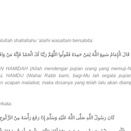
ullah shallallahu ‘alaihi wasallam bersabda:
ا قَالَ الْإِمَامُ سَمِعَ اللَّهُ لِمَنْ حَمِدَهُ فَقُولُوا اللَّهُمَّ رَبَّنَا لَكَ الْحَمْدُ فَإِنَّهُ مَنْ وَاف
N HAMIDAH (Allah mendengar pujian orang yang memuji-N
HAMDU (Wahai Rabb kami, bagi-Mu lah segala pujian
ucapan malaikat, maka dosanya yang telah lalu akan diamp
rkata:
كَانَ رَسُولُ اللَّهِ صَلَّى اللَّهُ عَلَيْهِ وَسَلَّمَ إِذَا رَفَعَ رَأْسَهُ مِنْ الرُّكُوعِ