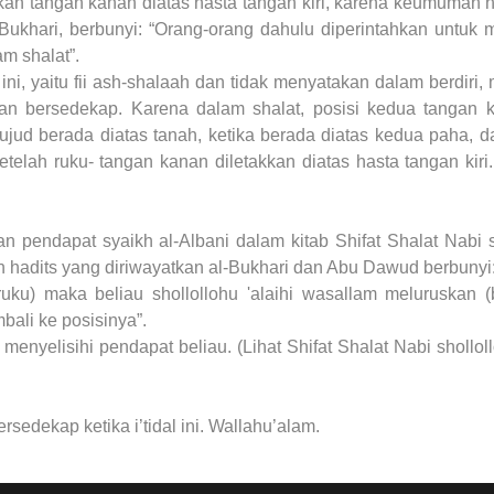
an tangan kanan diatas hasta tangan kiri, karena keumuman h
l-Bukhari, berbunyi: “Orang-orang dahulu diperintahkan untuk 
m shalat”.
i, yaitu fii ash-shalaah dan tidak menyatakan dalam berdiri, 
kan bersedekap. Karena dalam shalat, posisi kedua tangan k
sujud berada diatas tanah, ketika berada diatas kedua paha, d
elah ruku- tangan kanan diletakkan diatas hasta tangan kiri
 pendapat syaikh al-Albani dalam kitab Shifat Shalat Nabi s
an hadits yang diriwayatkan al-Bukhari dan Abu Dawud berbunyi
ruku) maka beliau shollollohu 'alaihi wasallam meluruskan 
ali ke posisinya”.
nyelisihi pendapat beliau. (Lihat Shifat Shalat Nabi shollollo
edekap ketika i’tidal ini. Wallahu’alam.