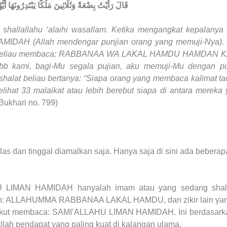
قَالَ رَأَيْتُ بِضْعَةً وَثَلَاثِينَ مَلَكًا يَبْتَدِرُونَهَا أَيُّهُ
 shallallahu ‘alaihi wasallam. Ketika mengangkat kepalanya 
MIDAH (Allah mendengar punjian orang yang memuji-Nya).
akang beliau membaca; RABBANAA WA LAKAL HAMDU HAMDAN 
ami, bagi-Mu segala pujian, aku memuji-Mu dengan pu
 shalat beliau bertanya: “Siapa orang yang membaca kalimat ta
lihat 33 malaikat atau lebih berebut siapa di antara mereka 
Bukhari no. 799)
elas dan tinggal diamalkan saja. Hanya saja di sini ada beberap
 LIMAN HAMIDAH hanyalah imam atau yang sedang shalat
h: ALLAHUMMA RABBANAA LAKAL HAMDU, dan zikir lain yang
ak ikut membaca: SAMI’ALLAHU LIMAN HAMIDAH. Ini berdasarka
 Allah pendapat yang paling kuat di kalangan ulama.