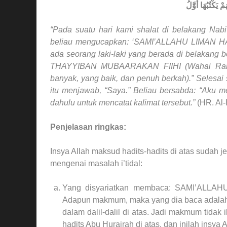
مْ يَكْتُبُهَا أَوَّلُ
“Pada suatu hari kami shalat di belakang Nabi
beliau mengucapkan: ‘SAMI’ALLAHU LIMAN HA
ada seorang laki-laki yang berada di bel
THAYYIBAN MUBAARAKAN FIIHI (Wahai Rabb k
banyak, yang baik, dan penuh berkah).” Selesai
itu menjawab, “Saya.” Beliau bersabda: “Aku me
dahulu untuk mencatat kalimat tersebut.”
(HR. Al-
Penjelasan ringkas:
Insya Allah maksud hadits-hadits di atas sudah j
mengenai masalah i’tidal:
Yang disyariatkan membaca: SAMI’ALLAHU
Adapun makmum, maka yang dia baca adala
dalam dalil-dalil di atas. Jadi makmum tid
hadits Abu Hurairah di atas, dan inilah insya