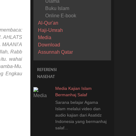
Ulama
Buku Islam
Online E-book
Al-Qur'an
a membaca:
Haji-Umrah
. AHLATS
Media
 MAANI’A
Download
lah, Rabb
Assunnah Qatar
itu. wahai
 hamba-Mu.
REFERENSI
ang Engkau
NASEHAT
Media Kajian Islam
Bermanhaj Salaf
Sarana belajar Agama
Islam melalui video dan
audio kajian dari Asatidz
Indonesia
yang
bermanhaj
salaf...