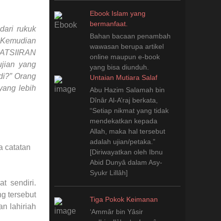
Ebook Islam yang
bermanfaat.
dari rukuk
Bahan bacaan penambah
 Kemudian
wawasan berupa artikel
KATSIIRAN
online maupun e-book
jian yang
yang bisa diunduh.
di?” Orang
Untaian Mutiara Salaf
yang lebih
Abu Hazim Salamah bin
Dînâr Al-A’raj berkata,
“Setiap nikmat yang tidak
mendekatkan kepada
Allah, maka hal tersebut
adalah ujian/petaka.”
a catatan
[Diriwayatkan oleh Ibnu
Abid Dunyâ dalam Asy-
Syukr Lillâh]
 sendiri.
 tersebut
Tiga Pokok Keimanan
n lahiriah
‘Ammâr bin Yâsir