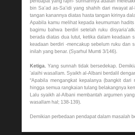
pendapat yang rajih- sunnahnya adalah meletakk
bin Sa’ad as-Sa’idi yang shahih dari riwayat a
tangan kanannya diatas hasta tangan kirinya dala
Apabila kamu melihat kepada keumuman hadits in
bagimu bahwa berdiri setelah ruku disyaria’at
berada diatas dua lutut, ketika dalam keadaan 
keadaan berdiri -mencakup sebelum ruku dan set
inilah yang benar. (Syarhul Mumti 3/146).
Ketiga.
Yang sunnah tidak bersedekap. Demikian
'alaihi wasallam. Syaikh al-Albani berdalil deng
“Apabila mengangkat kepalanya (bangkit dari 
hingga semua rangkaian tulang belakangnya kemb
Lalu syaikh al-Albani membantah argumen yang me
wasallam hal; 138-139).
Demikian perbedaan pendapat dalam masalah bers