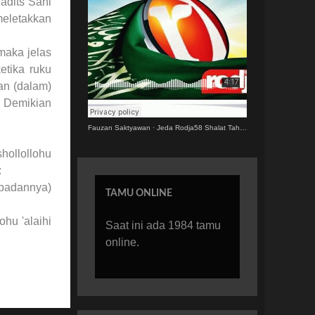
adits Sahl
meletakkan
maka jelas
etika ruku
an (dalam)
. Demikian
Fauzan Saktyawan
·
Jeda Rodja58 Shalat Tahajjud.MP3
hollollohu
:
(badannya)
TAMU ONLINE
hu 'alaihi
Saat ini ada 1984 tamu
online.