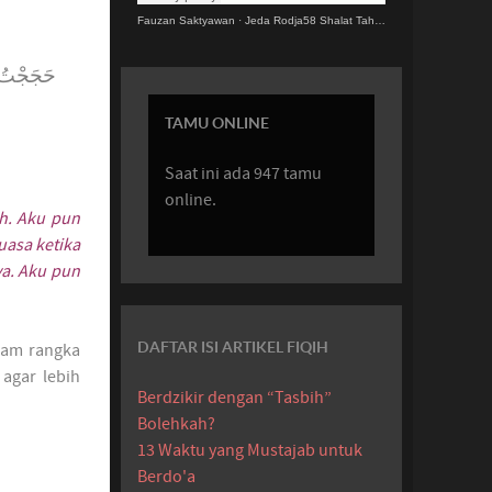
Fauzan Saktyawan
·
Jeda Rodja58 Shalat Tahajjud.MP3
حَجَجْتُ م
TAMU ONLINE
Saat ini ada 947 tamu
online.
ah. Aku pun
uasa ketika
ya. Aku pun
DAFTAR ISI ARTIKEL FIQIH
alam rangka
agar lebih
Berdzikir dengan “Tasbih”
Bolehkah?
13 Waktu yang Mustajab untuk
Berdo'a