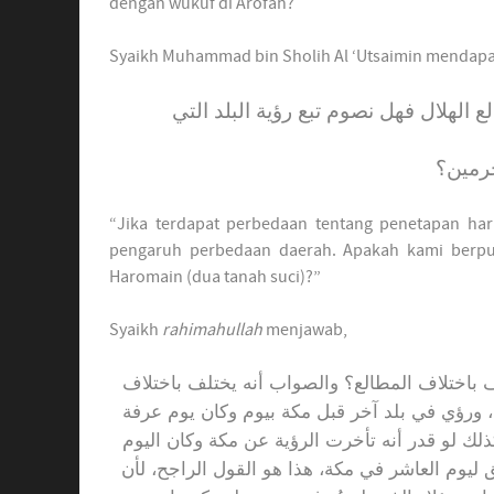
dengan wukuf di Arofah?
Syaikh Muhammad bin Sholih Al ‘Utsaimin mendapat
 الهلال فهل نصوم تبع رؤية البلد التي
حرمين؟
“Jika terdapat perbedaan tentang penetapan hari
pengaruh perbedaan daerah. Apakah kami berpuas
Haromain (dua tanah suci)?”
Syaikh
rahimahullah
menjawab,
لف باختلاف المطالع؟ والصواب أنه يختلف باختلاف
اسع، ورؤي في بلد آخر قبل مكة بيوم وكان يوم عرفة
كذلك لو قدر أنه تأخرت الرؤية عن مكة وكان اليوم
 ليوم العاشر في مكة، هذا هو القول الراجح، لأن