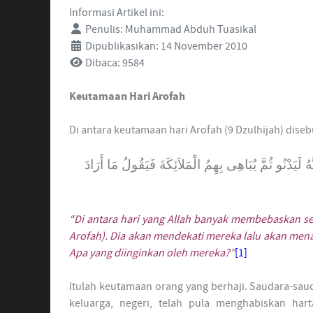
Informasi Artikel ini:
Penulis:
Muhammad Abduh Tuasikal
Dipublikasikan: 14 November 2010
Dibaca: 9584
Keutamaan Hari Arofah
Di antara keutamaan hari Arofah (9 Dzulhijah) diseb
ُ لَيَدْنُو ثُمَّ يُبَاهِى بِهِمُ الْمَلاَئِكَةَ فَيَقُولُ مَا أَرَادَ
“Di antara hari yang Allah banyak membebaskan ses
Arofah). Dia akan mendekati mereka lalu akan me
Apa yang diinginkan oleh mereka?”
[1]
Itulah keutamaan orang yang berhaji. Saudara-saud
keluarga, negeri, telah pula menghabiskan ha