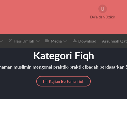
Do'a dan Dzikir
Haji-Umrah
Media
Download
Assunnah Qat
Kategori Fiqh
aman muslimin mengenai praktik-praktik ibadah berdasarkan S
Kajian Bertema Fiqh