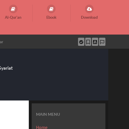
Al-Qur'an
Ebook
Download
ar
yariat
MAIN MENU
Home