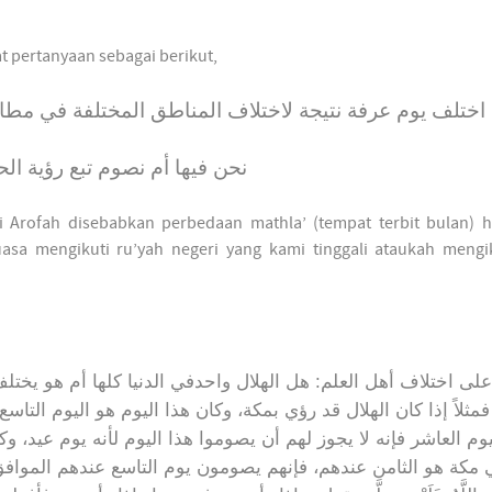
 pertanyaan sebagai berikut,
 اختلف يوم عرفة نتيجة لاختلاف المناطق المختلفة في مطالع
نحن فيها أم نصوم تبع رؤية ال
 Arofah disebabkan perbedaan mathla’ (tempat terbit bulan) hi
a mengikuti ru’yah negeri yang kami tinggali ataukah mengik
على اختلاف أهل العلم: هل الهلال واحدفي الدنيا كلها أم هو يخت
فمثلاً إذا كان الهلال قد رؤي بمكة، وكان هذا اليوم هو اليوم الت
وم العاشر فإنه لا يجوز لهم أن يصوموا هذا اليوم لأنه يوم عيد، و
 مكة هو الثامن عندهم، فإنهم يصومون يوم التاسع عندهم الموافق