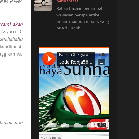
bermanfaat.
Bahan bacaan penambah
wawasan berupa artikel
online maupun e-book yang
rram) akan
bisa diunduh.
‘Asyuro. Di
shallallahu
ksudkan di
inggikannya
 beliau pun