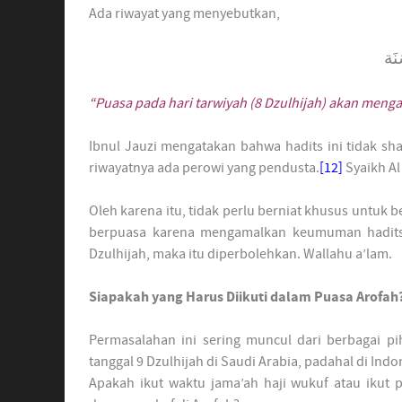
Ada riwayat yang menyebutkan,
َنَة
“Puasa pada hari tarwiyah (8 Dzulhijah) akan meng
Ibnul Jauzi mengatakan bahwa hadits ini tidak sha
riwayatnya ada perowi yang pendusta.
[12]
Syaikh Al
Oleh karena itu, tidak perlu berniat khusus untuk 
berpuasa karena mengamalkan keumuman hadits 
Dzulhijah, maka itu diperbolehkan. Wallahu a’lam.
Siapakah yang Harus Diikuti dalam Puasa Arofah
Permasalahan ini sering muncul dari berbagai pi
tanggal 9 Dzulhijah di Saudi Arabia, padahal di Ind
Apakah ikut waktu jama’ah haji wukuf atau ikut p