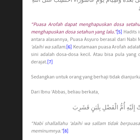
ُ
“Puasa Arofah dapat menghapuskan dosa setahu
menghapuskan dosa setahun yang lalu.”
[5]
Hadits 
antara alasannya, Puasa Asyuro berasal dari Nab
‘alaihi wa sallam
.
[6]
Keutamaan puasa Arofah adala
sini adalah dosa-dosa kecil. Atau bisa pula yang
derajat.
[7]
Sedangkan untuk orang yang berhaji tidak dianjur
Dari Ibnu ‘Abbas, beliau berkata,
لَيْهِ أُمُّ الْفَضْلِ بِلَبَنٍ فَشَرِبَ
“Nabi
shallallahu ‘alaihi wa sallam tidak berpua
meminumnya.”
[8]