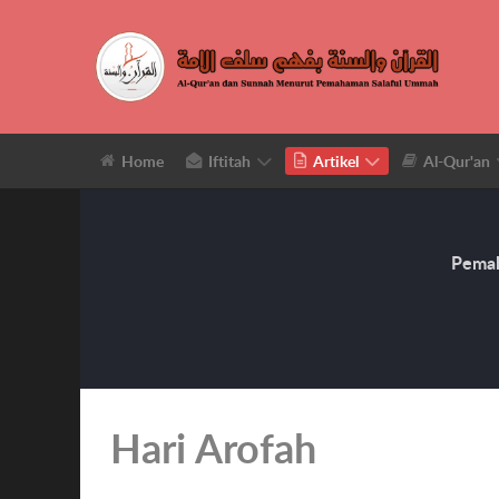
Home
Iftitah
Artikel
Al-Qur'an
Pemah
Hari Arofah