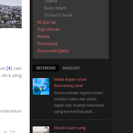
Ulama
Buku Islam
Online E-book
Al-Qur'an
Haji-Umrah
Media
Download
Assunnah Qatar
kan.
[4]
Jadi
REFERENSI
NASEHAT
 do’a yang
Media Kajian Islam
Bermanhaj Salaf
Sarana belajar Agama Islam
melalui video dan audio
kajian dari Asatidz Indonesia
berdasarkan
yang
bermanhaj salaf...
Ebook Islam yang
صِيَامُ يَوْمِ 