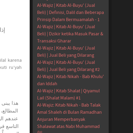
Al-Wajiz | Kitab Al-Buyu' (Jual
Beli) | Definisi, Dalil dan Beberapa
Prinsip Dalam Bermuamalah - 1
Al-Wajiz | Kitab Al-Buyu' (Jual
إذا
Beli) | Dzikir ketika Masuk Pasar &
Transaksi Gharar
Al-Wajiz | Kitab Al-Buyu' (Jual
Beli) | Jual Beli yang Dilarang
lal karena
Al-Wajiz | Kitab Al-Buyu' (Jual
uti ru’yah
Beli) | Jual Beli yang Dilarang #2
Al-Wajiz | Kitab Nikah - Bab Khulu'
dan Iddah
Al-Wajiz | Kitab Shalat | Qiyamul
Lail (Shalat Malam) #1
هذا يبنى 
Al-Wajiz: Kitab Nikah - Bab Talak
المطالع، 
Amal Shaleh di Bulan Ramadhan
عندهم الي
Anjuran Memperbanyak
التاسع في
Shalawat atas Nabi Muhammad