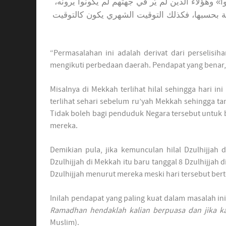
فأفطروا» وهؤلاء الذين لم يُر في جهتهم لم يكونوا يرونه
 بحسبها، فكذلك التوقيت الشهري يكون كالتوقيت
“Permasalahan ini adalah derivat dari perselisi
mengikuti perbedaan daerah. Pendapat yang benar, 
Misalnya di Mekkah terlihat hilal sehingga hari ini
terlihat sehari sebelum ru’yah Mekkah sehingga tan
Tidak boleh bagi penduduk Negara tersebut untuk be
mereka.
Demikian pula, jika kemunculan hilal Dzulhijjah 
Dzulhijjah di Mekkah itu baru tanggal 8 Dzulhijjah
Dzulhijjah menurut mereka meski hari tersebut bert
Inilah pendapat yang paling kuat dalam masalah in
Ramadhan hendaklah kalian berpuasa dan jika kal
Muslim).