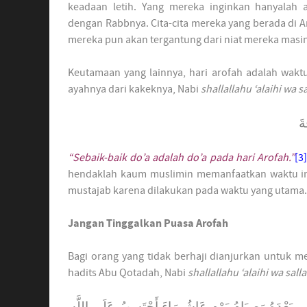
keadaan letih. Yang mereka inginkan hanyalah
dengan Rabbnya. Cita-cita mereka yang berada di A
mereka pun akan tergantung dari niat mereka masi
Keutamaan yang lainnya, hari arofah adalah waktu
ayahnya dari kakeknya, Nabi
shallallahu ‘alaihi wa s
ةَ
“Sebaik-baik do’a adalah do’a pada hari Arofah.”
[3]
hendaklah kaum muslimin memanfaatkan waktu ini
mustajab karena dilakukan pada waktu yang utama.
Jangan Tinggalkan Puasa Arofah
Bagi orang yang tidak berhaji dianjurkan untuk m
hadits Abu Qotadah, Nabi
shallallahu ‘alaihi wa sall
لَّتِى بَعْدَهُ وَصِيَامُ يَوْمِ عَاشُورَاءَ أَحْتَسِبُ عَلَى اللَّهِ