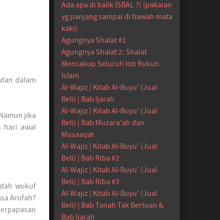
Ada apa di balik ISBAL ?! (pakaian
yg panjang sampai di bawah mata
kaki)
Agungnya Shalat #1
Agungnya Shalat 2: Shalat
Mencakup Seluruh Inti Rukun
Islam
 dan dalam
Al-Wajiz | Kitab Al-Buyu' (Jual
Beli) | Bab Ijarah
Al-Wajiz | Kitab Al-Buyu' (Jual
 Namun jika
Beli) | Bab Muzara'ah dan
 hari awal
Musaaqat
Al-Wajiz | Kitab Al-Buyu' (Jual
Beli) | Bab Riba #2
Al-Wajiz | Kitab Al-Buyu' (Jual
Beli) | Bab Riba #3
udah wukuf
Al-Wajiz | Kitab Al-Buyu' (Jual
asa Arofah?
Beli) | Bab Tanah Tak Bertuan &
 berpapasan
Bab Ijarah