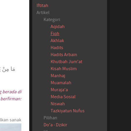
Iftitah
Artikel
Kategori
Aqidah
Fiqh
Akhlak
Hadits
Hadits Arbain
Khutbah Jum'at
مَا مِنْ يَو
Kisah Muslim
Manhaj
Muamalah
Muraja'a
g berada di
Media Sosial
berfirman:
Niswah
Tazkiyatun Nufus
Pilihan
alkan sanak
Do'a - Dzikir