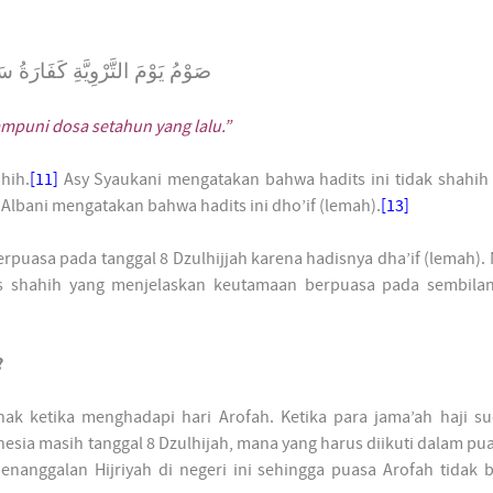
صَوْمُ يَوْمَ التَّرْوِيَّةِ كَفَارَةُ س
ampuni dosa setahun yang lalu.”
hih.
[11]
Asy Syaukani mengatakan bahwa hadits ini tidak shahih
 Albani mengatakan bahwa hadits ini dho’if (lemah).
[13]
berpuasa pada tanggal 8 Dzulhijjah karena hadisnya dha’if (lemah).
shahih yang menjelaskan keutamaan berpuasa pada sembilan
?
hak ketika menghadapi hari Arofah. Ketika para jama’ah haji s
onesia masih tanggal 8 Dzulhijah, mana yang harus diikuti dalam pu
enanggalan Hijriyah di negeri ini sehingga puasa Arofah tidak