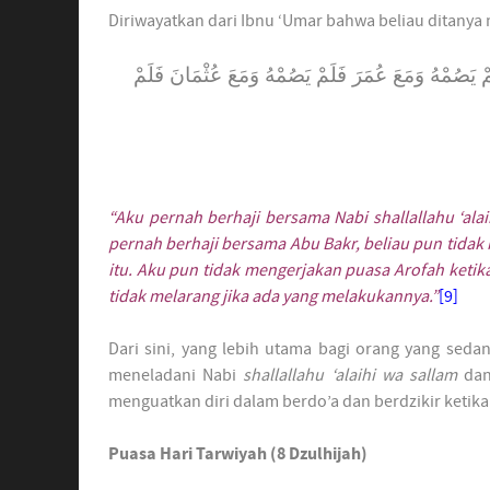
Diriwayatkan dari Ibnu ‘Umar bahwa beliau ditanya
ُمْهُ وَمَعَ عُمَرَ فَلَمْ يَصُمْهُ وَمَعَ عُثْمَانَ فَلَمْ
“Aku pernah berhaji bersama Nabi
shallallahu ‘al
pernah berhaji bersama Abu Bakr, beliau pun tidak 
itu. Aku pun tidak mengerjakan puasa Arofah keti
tidak melarang jika ada yang melakukannya.”
[9]
Dari sini, yang lebih utama bagi orang yang seda
meneladani Nabi
shallallahu ‘alaihi wa sallam
dan 
menguatkan diri dalam berdo’a dan berdzikir ketika
Puasa Hari Tarwiyah (8 Dzulhijah)