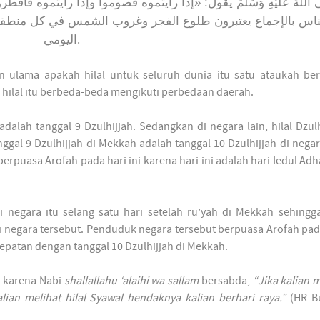
َى اللَّهُ عَلَيْهِ وَسَلَّمَ يقول: «إذا رأيتموه فصوموا وإذا رأيتموه 
لناس بالإجماع يعتبرون طلوع الفجر وغروب الشمس في كل منطقة
اليومي
.
han ulama apakah hilal untuk seluruh dunia itu satu ataukah be
hilal itu berbeda-beda mengikuti perbedaan daerah.
 adalah tanggal 9 Dzulhijjah. Sedangkan di negara lain, hilal Dzulh
ggal 9 Dzulhijjah di Mekkah adalah tanggal 10 Dzulhijjah di negar
rpuasa Arofah pada hari ini karena hari ini adalah hari Iedul Adh
di negara itu selang satu hari setelah ru’yah di Mekkah sehingg
 di negara tersebut. Penduduk negara tersebut berpuasa Arofah pad
epatan dengan tanggal 10 Dzulhijjah di Mekkah.
i karena Nabi
shallallahu ‘alaihi wa sallam
bersabda,
“Jika kalian m
ian melihat hilal Syawal hendaknya kalian berhari raya.”
(HR B