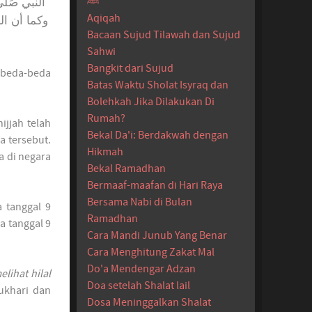
ﷺ
النبي صَلّ،
Aqiqah
وكما أن ا
Bacaan Sujud Tilawah dan Sujud
Sahwi
Bangkit dari Sujud
rbeda-beda
Batas Waktu Sholat Isyraq dan
Bolehkah Jika Dilakukan Di
Rumah?
ijjah telah
Bekal Da'i: Berdakwah dengan
a tersebut.
Hikmah
a di negara
Bekal Ramadhan
Bermaaf-maafan di Hari Raya
Bersama Nabi di Bulan
a tanggal 9
Ramadhan
a tanggal 9
Cara Mandi Junub Yang Benar
Cara Menghitung Zakat Mal
Do'a Mendengar Adzan
elihat hilal
Doa setelah Shalat lail
ukhari dan
Dosa Meninggalkan Shalat