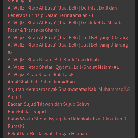
& Bab Ijarah
Al-Wajiz | Kitab Al-Buyu' (Jual Beli) | Definisi, Dalil dan
Beberapa Prinsip Dalam Bermuamalah - 1
Al-Wajiz | Kitab Al-Buyu' (Jual Beli) | Dzikir ketika Masuk
Pasar & Transaksi Gharar
Al-Wajiz | Kitab Al-Buyu' (Jual Beli) | Jual Beli yang Dilarang
Al-Wajiz | Kitab Al-Buyu' (Jual Beli) | Jual Beli yang Dilarang
#2
Al-Wajiz | Kitab Nikah - Bab Khulu' dan Iddah
Al-Wajiz | Kitab Shalat | Qiyamul Lail (Shalat Malam) #1
Al-Wajiz: Kitab Nikah - Bab Talak
Amal Shaleh di Bulan Ramadhan
Anjuran Memperbanyak Shalawat atas Nabi Muhammad ﷺ
Aqiqah
Bacaan Sujud Tilawah dan Sujud Sahwi
Bangkit dari Sujud
Batas Waktu Sholat Isyraq dan Bolehkah Jika Dilakukan Di
Rumah?
Bekal Da'i: Berdakwah dengan Hikmah