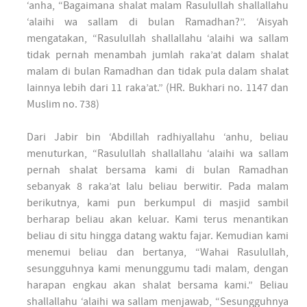
‘anha, “Bagaimana shalat malam Rasulullah shallallahu
‘alaihi wa sallam di bulan Ramadhan?”. ‘Aisyah
mengatakan, “Rasulullah shallallahu ‘alaihi wa sallam
tidak pernah menambah jumlah raka’at dalam shalat
malam di bulan Ramadhan dan tidak pula dalam shalat
lainnya lebih dari 11 raka’at.” (HR. Bukhari no. 1147 dan
Muslim no. 738)
Dari Jabir bin ‘Abdillah radhiyallahu ‘anhu, beliau
menuturkan, “Rasulullah shallallahu ‘alaihi wa sallam
pernah shalat bersama kami di bulan Ramadhan
sebanyak 8 raka’at lalu beliau berwitir. Pada malam
berikutnya, kami pun berkumpul di masjid sambil
berharap beliau akan keluar. Kami terus menantikan
beliau di situ hingga datang waktu fajar. Kemudian kami
menemui beliau dan bertanya, “Wahai Rasulullah,
sesungguhnya kami menunggumu tadi malam, dengan
harapan engkau akan shalat bersama kami.” Beliau
shallallahu ‘alaihi wa sallam menjawab, “Sesungguhnya