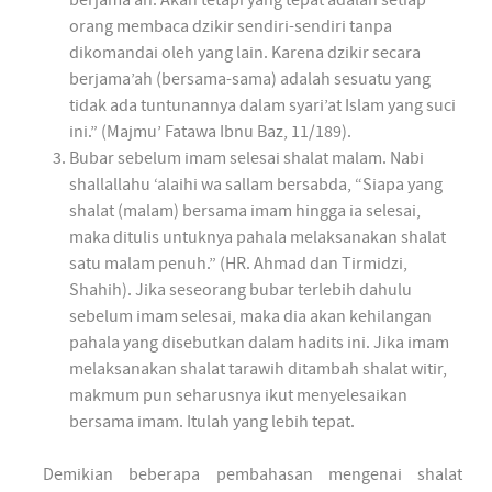
berjama’ah. Akan tetapi yang tepat adalah setiap
orang membaca dzikir sendiri-sendiri tanpa
dikomandai oleh yang lain. Karena dzikir secara
berjama’ah (bersama-sama) adalah sesuatu yang
tidak ada tuntunannya dalam syari’at Islam yang suci
ini.” (Majmu’ Fatawa Ibnu Baz, 11/189).
Bubar sebelum imam selesai shalat malam. Nabi
shallallahu ‘alaihi wa sallam bersabda, “Siapa yang
shalat (malam) bersama imam hingga ia selesai,
maka ditulis untuknya pahala melaksanakan shalat
satu malam penuh.” (HR. Ahmad dan Tirmidzi,
Shahih). Jika seseorang bubar terlebih dahulu
sebelum imam selesai, maka dia akan kehilangan
pahala yang disebutkan dalam hadits ini. Jika imam
melaksanakan shalat tarawih ditambah shalat witir,
makmum pun seharusnya ikut menyelesaikan
bersama imam. Itulah yang lebih tepat.
Demikian beberapa pembahasan mengenai shalat