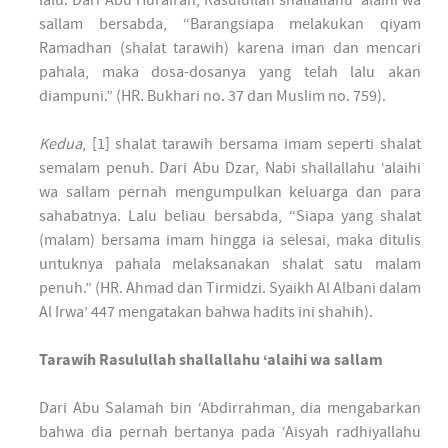
lalu. Dari Abu Hurairah, Rasulullah shallallahu ‘alaihi wa
sallam bersabda, “Barangsiapa melakukan qiyam
Ramadhan (shalat tarawih) karena iman dan mencari
pahala, maka dosa-dosanya yang telah lalu akan
diampuni.” (HR. Bukhari no. 37 dan Muslim no. 759).
Kedua
, [1] shalat tarawih bersama imam seperti shalat
semalam penuh. Dari Abu Dzar, Nabi shallallahu ‘alaihi
wa sallam pernah mengumpulkan keluarga dan para
sahabatnya. Lalu beliau bersabda, “Siapa yang shalat
(malam) bersama imam hingga ia selesai, maka ditulis
untuknya pahala melaksanakan shalat satu malam
penuh.” (HR. Ahmad dan Tirmidzi. Syaikh Al Albani dalam
Al Irwa’ 447 mengatakan bahwa hadits ini shahih).
Tarawih Rasulullah shallallahu ‘alaihi wa sallam
Dari Abu Salamah bin ‘Abdirrahman, dia mengabarkan
bahwa dia pernah bertanya pada ‘Aisyah radhiyallahu