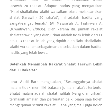
shallallahu ‘alaihi wa sallam melaksanakan shalat
tarawih 20 raka’at. Adapun hadits yang mengatakan
“Nabi shallallahu ‘alaihi wa sallam biasa melaksanakan
shalat (tarawih) 20 raka’at”, ini adalah hadits yang
sangat-sangat lemah.” (Al Mawsu’ah Al Fiqhiyyah Al
Quwaitiyyah, 2/9635). Oleh karena itu, jumlah raka’at
shalat tarawih yang dianjurkan adalah tidak lebih dari 11
atau 13 raka’at. Inilah yang dipilih oleh Nabi shallallahu
‘alaihi wa sallam sebagaimana disebutkan dalam hadits-
hadits yang telah lewat.
Bolehkah Menambah Raka’at Shalat Tarawih Lebih
dari 11 Raka’at?
Ibnu ‘Abdil Barr mengatakan, “Sesungguhnya shalat
malam tidak memiliki batasan jumlah raka’at tertentu.
Shalat malam adalah shalat nafilah (yang dianjurkan),
termasuk amalan dan perbuatan baik. Siapa saja boleh
mengerjakan sedikit raka’at. Siapa yang mau juga boleh