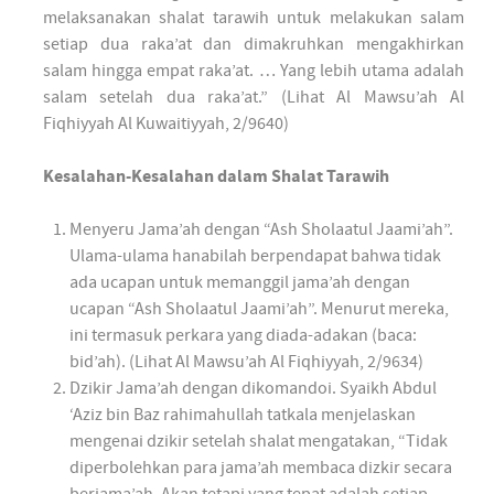
melaksanakan shalat tarawih untuk melakukan salam
setiap dua raka’at dan dimakruhkan mengakhirkan
salam hingga empat raka’at. … Yang lebih utama adalah
salam setelah dua raka’at.” (Lihat Al Mawsu’ah Al
Fiqhiyyah Al Kuwaitiyyah, 2/9640)
Kesalahan-Kesalahan dalam Shalat Tarawih
Menyeru Jama’ah dengan “Ash Sholaatul Jaami’ah”.
Ulama-ulama hanabilah berpendapat bahwa tidak
ada ucapan untuk memanggil jama’ah dengan
ucapan “Ash Sholaatul Jaami’ah”. Menurut mereka,
ini termasuk perkara yang diada-adakan (baca:
bid’ah). (Lihat Al Mawsu’ah Al Fiqhiyyah, 2/9634)
Dzikir Jama’ah dengan dikomandoi. Syaikh Abdul
‘Aziz bin Baz rahimahullah tatkala menjelaskan
mengenai dzikir setelah shalat mengatakan, “Tidak
diperbolehkan para jama’ah membaca dizkir secara