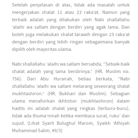
Setelah penjelasan di atas, tidak ada masalah untuk
mengerjakan shalat 11 atau 23 raka’at. Namun yang
terbaik adalah yang dilakukan oleh Nabi shallallahu
‘alaihi wa sallam dengan berdiri yang agak lama. Dan
boleh juga melakukan shalat tarawih dengan 23 raka’at
dengan berdiri yang lebih ringan sebagaimana banyak
dipilih oleh mayoritas ulama.
Nabi shallallahu ‘alaihi wa sallam bersabda, “Sebaik-baik
shalat adalah yang lama berdirinya.” (HR. Muslim no.
756). Dari Abu Hurairah, beliau berkata, “Nabi
shallallahu ‘alaihi wa sallam melarang seseorang shalat
mukhtashiron.” (HR. Bukhari dan Muslim). Sebagian
ulama menafsirkan ikhtishor (mukhtashiron) dalam
hadits ini adalah shalat yang ringkas (terburu-buru),
tidak ada thuma’ninah ketika membaca surat, ruku’ dan
sujud. (Lihat Syarh Bulughul Marom, Syaikh ‘Athiyah
Muhammad Salim, 49/3)