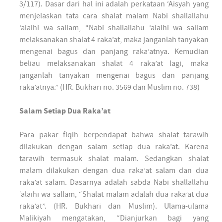
3/117). Dasar dari hal ini adalah perkataan ‘Aisyah yang
menjelaskan tata cara shalat malam Nabi shallallahu
‘alaihi wa sallam, “Nabi shallallahu ‘alaihi wa sallam
melaksanakan shalat 4 raka’at, maka janganlah tanyakan
mengenai bagus dan panjang raka’atnya. Kemudian
beliau melaksanakan shalat 4 raka’at lagi, maka
janganlah tanyakan mengenai bagus dan panjang
raka’atnya.” (HR. Bukhari no. 3569 dan Muslim no. 738)
Salam Setiap Dua Raka’at
Para pakar fiqih berpendapat bahwa shalat tarawih
dilakukan dengan salam setiap dua raka’at. Karena
tarawih termasuk shalat malam. Sedangkan shalat
malam dilakukan dengan dua raka’at salam dan dua
raka’at salam. Dasarnya adalah sabda Nabi shallallahu
‘alaihi wa sallam, “Shalat malam adalah dua raka’at dua
raka’at”. (HR. Bukhari dan Muslim). Ulama-ulama
Malikiyah mengatakan, “Dianjurkan bagi yang