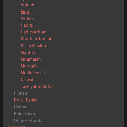
Aqidah
Fiqh
Akhlak
Hadits
Hadits Arbain
Khutbah Jum'at
Kisah Muslim
Manhaj
Muamalah
Muraja'a
Media Sosial
Niswah
Tazkiyatun Nufus
Pilihan
Do'a - Dzikir
Ulama
Buku Islam
Online E-book