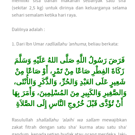
memiliki sisa bahan makanan sebanyak satu sha’
(sekitar 2,5 kg) untuk dirinya dan keluarganya selama
sehari semalam ketika hari raya.
Dalilnya adalah :
1. Dari Ibn Umar
radliallahu ‘anhuma
, beliau berkata:
فَرَضَ رَسُولُ اللَّهِ صَلَّى اللهُ عَلَيْهِ وَسَلَّمَ
زَكَاةَ الفِطْرِ صَاعًا مِنْ تَمْرٍ، أَوْ صَاعًا مِنْ
شَعِيرٍ عَلَى العَبْدِ وَالحُرِّ، وَالذَّكَرِ وَالأُنْثَى،
وَالصَّغِيرِ وَالكَبِيرِ مِنَ المُسْلِمِينَ، وَأَمَرَ بِهَا
أَنْ تُؤَدَّى قَبْلَ خُرُوجِ النَّاسِ إِلَى الصَّلاَةِ
Rasulullah
shallallahu ‘alaihi wa sallam
mewajibkan
zakat fitrah dengan satu sha’ kurma atau satu sha’
gandum, kepada setiap budak atau orang merdeka, laki-