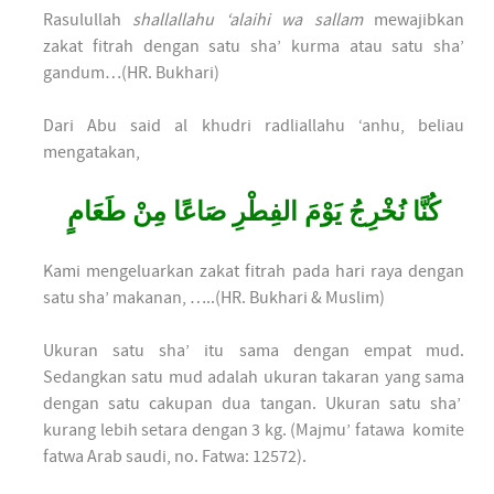
Rasulullah
shallallahu ‘alaihi wa sallam
mewajibkan
zakat fitrah dengan satu sha’ kurma atau satu sha’
gandum…(HR. Bukhari)
Dari Abu said al khudri radliallahu ‘anhu, beliau
mengatakan,
كُنَّا نُخْرِجُ يَوْمَ الفِطْرِ صَاعًا مِنْ طَعَامٍ
Kami mengeluarkan zakat fitrah pada hari raya dengan
satu sha’ makanan, …..(HR. Bukhari & Muslim)
Ukuran satu sha’ itu sama dengan empat mud.
Sedangkan satu mud adalah ukuran takaran yang sama
dengan satu cakupan dua tangan. Ukuran satu sha’
kurang lebih setara dengan 3 kg. (Majmu’ fatawa komite
fatwa Arab saudi, no. Fatwa: 12572).