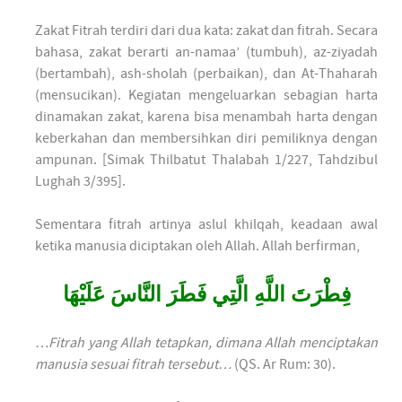
Zakat Fitrah terdiri dari dua kata: zakat dan fitrah. Secara
bahasa, zakat berarti an-namaa’ (tumbuh), az-ziyadah
(bertambah), ash-sholah (perbaikan), dan At-Thaharah
(mensucikan). Kegiatan mengeluarkan sebagian harta
dinamakan zakat, karena bisa menambah harta dengan
keberkahan dan membersihkan diri pemiliknya dengan
ampunan. [Simak Thilbatut Thalabah 1/227, Tahdzibul
Lughah 3/395].
Sementara fitrah artinya aslul khilqah, keadaan awal
ketika manusia diciptakan oleh Allah. Allah berfirman,
فِطْرَتَ اللَّهِ الَّتِي فَطَرَ النَّاسَ عَلَيْهَا
…Fitrah yang Allah tetapkan, dimana Allah menciptakan
manusia sesuai fitrah tersebut…
(QS. Ar Rum: 30).