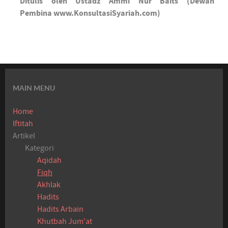
Ditulis oleh Ustadz Ammi Nur Baits (Dewan
Pembina www.KonsultasiSyariah.com)
MAIN MENU
Home
Iftitah
Artikel
Kategori
Aqidah
Fiqh
Akhlak
Hadits
Hadits Arbain
Khutbah Jum'at