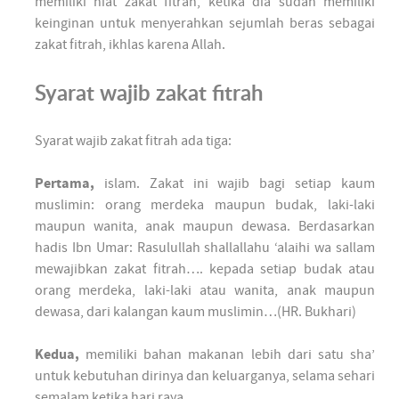
memiliki niat zakat fitrah, ketika dia sudah memiliki
keinginan untuk menyerahkan sejumlah beras sebagai
zakat fitrah, ikhlas karena Allah.
Syarat wajib zakat fitrah
Syarat wajib zakat fitrah ada tiga:
Pertama,
islam. Zakat ini wajib bagi setiap kaum
muslimin: orang merdeka maupun budak, laki-laki
maupun wanita, anak maupun dewasa. Berdasarkan
hadis Ibn Umar: Rasulullah shallallahu ‘alaihi wa sallam
mewajibkan zakat fitrah…. kepada setiap budak atau
orang merdeka, laki-laki atau wanita, anak maupun
dewasa, dari kalangan kaum muslimin…(HR. Bukhari)
Kedua,
memiliki bahan makanan lebih dari satu sha’
untuk kebutuhan dirinya dan keluarganya, selama sehari
semalam ketika hari raya