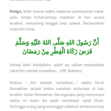
Ketiga,
telah masuk waktu wajibnya pembayaran zakat,
yaitu ketika terbenamnya matahari di hari puasa
terakhir, menjelang tanggal satu syawal. Berdasarkan
hadis Ibn Umar,
أَنَّ رَسُولَ اللهِ صَلَّى اللهُ عَلَيْهِ وَسَلَّمَ
فَرَضَ زَكَاةَ الْفِطْرِ مِنْ رَمَضَانَ
bahwa Nabi
shallallahu ‘alaihi wa sallam
mewajibkan
zakat fitri setelah ramadhan…(HR. Bukhari).
Makna: “…fitri setelah ramadhan…” waktu fitrah
Ramadhan terjadi ketika matahari terbenam di hari
terakhir bulan Ramadhan. Barangsiapa yang menjumpai
waktu ini maka dia wajib membayar zakat fitrah.
Sehingga orang yang meninggal sebelum terbenamnnya