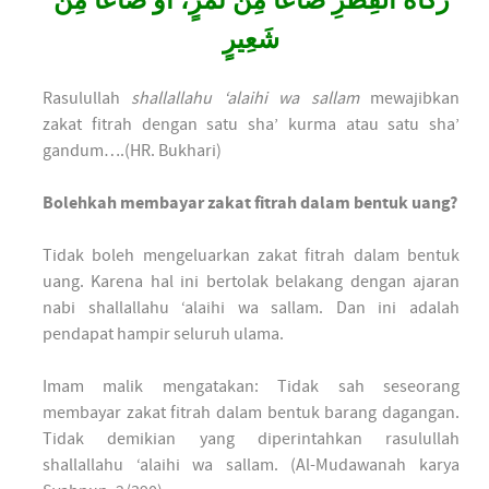
زَكَاةَ الفِطْرِ صَاعًا مِنْ تَمْرٍ، أَوْ صَاعًا مِنْ
شَعِيرٍ
Rasulullah
shallallahu ‘alaihi wa sallam
mewajibkan
zakat fitrah dengan satu sha’ kurma atau satu sha’
gandum….(HR. Bukhari)
Bolehkah membayar zakat fitrah dalam bentuk uang?
Tidak boleh mengeluarkan zakat fitrah dalam bentuk
uang. Karena hal ini bertolak belakang dengan ajaran
nabi shallallahu ‘alaihi wa sallam. Dan ini adalah
pendapat hampir seluruh ulama.
Imam malik mengatakan: Tidak sah seseorang
membayar zakat fitrah dalam bentuk barang dagangan.
Tidak demikian yang diperintahkan rasulullah
shallallahu ‘alaihi wa sallam. (Al-Mudawanah karya