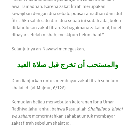
awal ramadhan. Karena zakat fitrah merupakan
kewajiban dengan dua sebab: puasa ramadhan dan idul
fitri. Jika salah satu dari dua sebab ini sudah ada, boleh
didahulukan zakat fitrah. Sebagaimana zakat mal, boleh
dibayar setelah nishab, meskipun belum haul.”
Selanjutnya an-Nawawi menegaskan,
والمستحب أن تخرج قبل صلاة العيد
Dan dianjurkan untuk membayar zakat fitrah sebelum
shalat id. (al-Majmu’, 6/126).
Kemudian beliau menyebutan keteranan Ibnu Umar
Radhiyallahu ‘anhu, bahwa Rasulullah
Shallallahu ‘alaihi
wa sallam
memerintahkan sahabat untuk membayar
zakat fitrah sebelum shalat id.