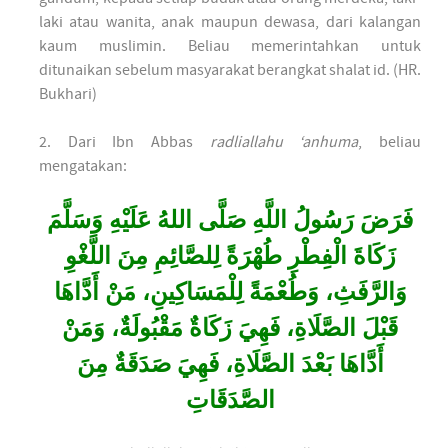
laki atau wanita, anak maupun dewasa, dari kalangan
kaum muslimin. Beliau memerintahkan untuk
ditunaikan sebelum masyarakat berangkat shalat id. (HR.
Bukhari)
2. Dari Ibn Abbas
radliallahu ‘anhuma
, beliau
mengatakan:
فَرَضَ رَسُولُ اللَّهِ صَلَّى اللهُ عَلَيْهِ وَسَلَّمَ
زَكَاةَ الْفِطْرِ طُهْرَةً لِلصَّائِمِ مِنَ اللَّغْوِ
وَالرَّفَثِ، وَطُعْمَةً لِلْمَسَاكِينِ، مَنْ أَدَّاهَا
قَبْلَ الصَّلَاةِ، فَهِيَ زَكَاةٌ مَقْبُولَةٌ، وَمَنْ
أَدَّاهَا بَعْدَ الصَّلَاةِ، فَهِيَ صَدَقَةٌ مِنَ
الصَّدَقَاتِ