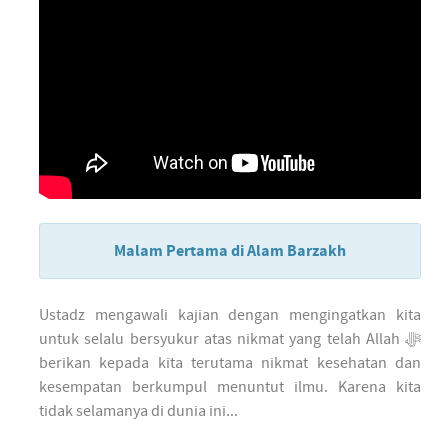
Malam Pertama di Alam Barzakh
Ustadz mengawali kajian dengan mengingatkan kita
untuk selalu bersyukur atas nikmat yang telah Allah ﷻ
berikan kepada kita terutama nikmat kesehatan dan
kesempatan berkumpul menuntut ilmu. Karena kita
tidak selamanya di dunia ini...