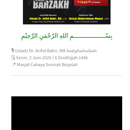
بِسْــــــــــــــــــمِ اللهِ الرَّحْمَنِ الرَّحِيْمِ
🎙 Ustadz Dr. Ariful Bahri, MA 𝓱𝓪𝓯𝓲𝔃𝓱𝓪𝓱𝓾𝓵𝓵𝓪𝓱
🗓 Senin, 2 Juni 2025 / 6 Dzulhijjah 1446
📍 Masjid Cahaya Sunnah Boyolali