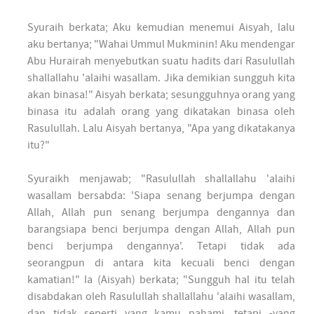
Syuraih berkata; Aku kemudian menemui Aisyah, lalu
aku bertanya; "Wahai Ummul Mukminin! Aku mendengar
Abu Hurairah menyebutkan suatu hadits dari Rasulullah
shallallahu 'alaihi wasallam. Jika demikian sungguh kita
akan binasa!" Aisyah berkata; sesungguhnya orang yang
binasa itu adalah orang yang dikatakan binasa oleh
Rasulullah. Lalu Aisyah bertanya, "Apa yang dikatakanya
itu?"
Syuraikh menjawab; "Rasulullah shallallahu 'alaihi
wasallam bersabda: 'Siapa senang berjumpa dengan
Allah, Allah pun senang berjumpa dengannya dan
barangsiapa benci berjumpa dengan Allah, Allah pun
benci berjumpa dengannya'. Tetapi tidak ada
seorangpun di antara kita kecuali benci dengan
kamatian!" Ia (Aisyah) berkata; "Sungguh hal itu telah
disabdakan oleh Rasulullah shallallahu 'alaihi wasallam,
dan tidak seperti yang kamu pahami, tetapi -yang