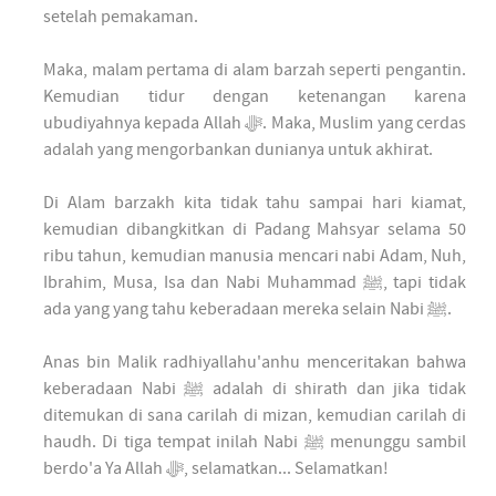
setelah pemakaman.
Maka, malam pertama di alam barzah seperti pengantin.
Kemudian tidur dengan ketenangan karena
ubudiyahnya kepada Allah ﷻ. Maka, Muslim yang cerdas
adalah yang mengorbankan dunianya untuk akhirat.
Di Alam barzakh kita tidak tahu sampai hari kiamat,
kemudian dibangkitkan di Padang Mahsyar selama 50
ribu tahun, kemudian manusia mencari nabi Adam, Nuh,
Ibrahim, Musa, Isa dan Nabi Muhammad ﷺ, tapi tidak
ada yang yang tahu keberadaan mereka selain Nabi ﷺ.
Anas bin Malik radhiyallahu'anhu menceritakan bahwa
keberadaan Nabi ﷺ adalah di shirath dan jika tidak
ditemukan di sana carilah di mizan, kemudian carilah di
haudh. Di tiga tempat inilah Nabi ﷺ menunggu sambil
berdo'a Ya Allah ﷻ, selamatkan... Selamatkan!