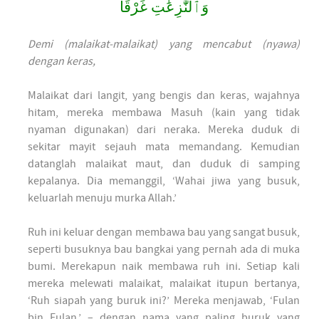
وَٱلنَّٰزِعَٰتِ غَرْقًا
Demi (malaikat-malaikat) yang mencabut (nyawa)
dengan keras,
Malaikat dari langit, yang bengis dan keras, wajahnya
hitam, mereka membawa Masuh (kain yang tidak
nyaman digunakan) dari neraka. Mereka duduk di
sekitar mayit sejauh mata memandang. Kemudian
datanglah malaikat maut, dan duduk di samping
kepalanya. Dia memanggil, ‘Wahai jiwa yang busuk,
keluarlah menuju murka Allah.’
Ruh ini keluar dengan membawa bau yang sangat busuk,
seperti busuknya bau bangkai yang pernah ada di muka
bumi. Merekapun naik membawa ruh ini. Setiap kali
mereka melewati malaikat, malaikat itupun bertanya,
‘Ruh siapah yang buruk ini?’ Mereka menjawab, ‘Fulan
bin Fulan.’ – dengan nama yang paling buruk yang