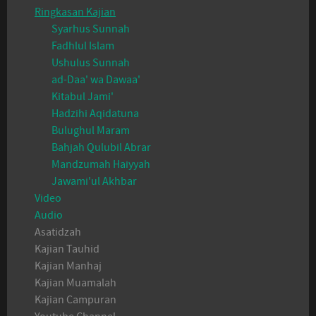
Ringkasan Kajian
Syarhus Sunnah
Fadhlul Islam
Ushulus Sunnah
ad-Daa' wa Dawaa'
Kitabul Jami'
Hadzihi Aqidatuna
Bulughul Maram
Bahjah Qulubil Abrar
Mandzumah Haiyyah
Jawami'ul Akhbar
Video
Audio
Asatidzah
Kajian Tauhid
Kajian Manhaj
Kajian Muamalah
Kajian Campuran