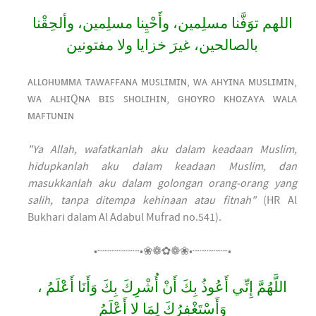
اللهم توَفَّنا مسلِمين، وأَحْيِنا مسلِمين، وألحِقْنا
بالصالحين، غيرَ خزايا ولا مفتونين
ᴀʟʟᴏʜᴜᴍᴍᴀ ᴛᴀᴡᴀꜰꜰᴀɴᴀ ᴍᴜꜱʟɪᴍɪɴ, ᴡᴀ ᴀʜʏɪɴᴀ ᴍᴜꜱʟɪᴍɪɴ,
ᴡᴀ ᴀʟʜɪQɴᴀ ʙɪꜱ ꜱʜᴏʟɪʜɪɴ, ɢʜᴏʏʀᴏ ᴋʜᴏᴢᴀʏᴀ ᴡᴀʟᴀ
ᴍᴀꜰᴛᴜɴɪɴ
"Ya Allah, wafatkanlah aku dalam keadaan Muslim,
hidupkanlah aku dalam keadaan Muslim, dan
masukkanlah aku dalam golongan orang-orang yang
salih, tanpa ditempa kehinaan atau fitnah"
(HR Al
Bukhari dalam Al Adabul Mufrad no.541).
•┈┈┈┈┈┈•❀❁✿❁❀•┈┈┈┈┈•
اللَّهُمَّ إِنِّي أَعُوذُ بِكَ أَنْ أُشْرِكَ بِكَ وَأَنَا أَعْلَمُ ،
وَأَسْتَغْفِرُكَ لِمَا لا أَعْلَمُ