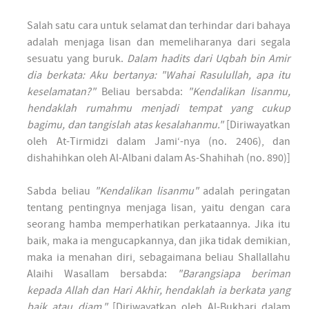
Salah satu cara untuk selamat dan terhindar dari bahaya
adalah menjaga lisan dan memeliharanya dari segala
sesuatu yang buruk.
Dalam hadits dari Uqbah bin Amir
dia berkata: Aku bertanya: "Wahai Rasulullah, apa itu
keselamatan?"
Beliau bersabda:
"Kendalikan lisanmu,
hendaklah rumahmu menjadi tempat yang cukup
bagimu, dan tangislah atas kesalahanmu."
[Diriwayatkan
oleh At-Tirmidzi dalam Jami‘-nya (no. 2406), dan
dishahihkan oleh Al-Albani dalam As-Shahihah (no. 890)]
Sabda beliau
"Kendalikan lisanmu"
adalah peringatan
tentang pentingnya menjaga lisan, yaitu dengan cara
seorang hamba memperhatikan perkataannya. Jika itu
baik, maka ia mengucapkannya, dan jika tidak demikian,
maka ia menahan diri, sebagaimana beliau Shallallahu
Alaihi Wasallam bersabda:
"Barangsiapa beriman
kepada Allah dan Hari Akhir, hendaklah ia berkata yang
baik atau diam."
[Diriwayatkan oleh Al-Bukhari dalam