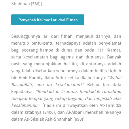
Shahihah (536)].
Penyebab Kelima: Lari dari Fitnah
Sesungguhnya lari dari fitnah, menjauh darinya, dan
menutup pintu-pintu terhadapnya adalah penyelamat
bagi seorang hamba di dunia dan pada Hari Kiamat,
serta keselamatan bagi agama dan dunianya. Banyak
nash yang menunjukkan hal itu, di antaranya adalah
yang telah disebutkan sebelumnya dalam hadits Uqbah
bin Amir Radhiyallahu Anhu ketika dia bertanya:
"Wahai
Rasulullah, apa itu keselamatan?"
Beliau bersabda
kepadanya:
"Kendalikan lisanmu, hendaklah rumahmu
menjadi tempat yang cukup bagimu, dan tangislah atas
kesalahanmu.
" [Hadis ini diriwayatkan oleh At-Tirmidzi
dalam kitabnya (2406), dan Al-Albani menshahihkannya
dalam As-Silsilah Ash-Shahihah (890)]