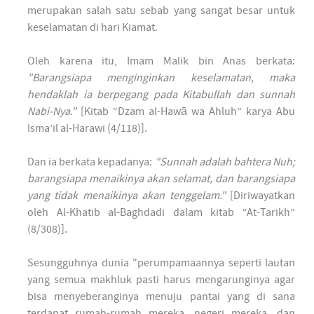
merupakan salah satu sebab yang sangat besar untuk
keselamatan di hari Kiamat.
Oleh karena itu, Imam Malik bin Anas berkata:
"Barangsiapa menginginkan keselamatan, maka
hendaklah ia berpegang pada Kitabullah dan sunnah
Nabi-Nya."
[Kitab “Dzam al-Hawā wa Ahluh” karya Abu
Isma’il al-Harawi (4/118)].
Dan ia berkata kepadanya:
"Sunnah adalah bahtera Nuh;
barangsiapa menaikinya akan selamat, dan barangsiapa
yang tidak menaikinya akan tenggelam."
[Diriwayatkan
oleh Al-Khatib al-Baghdadi dalam kitab “At-Tarikh”
(8/308)].
Sesungguhnya dunia "perumpamaannya seperti lautan
yang semua makhluk pasti harus mengarunginya agar
bisa menyeberanginya menuju pantai yang di sana
terdapat rumah-rumah mereka, negeri mereka, dan