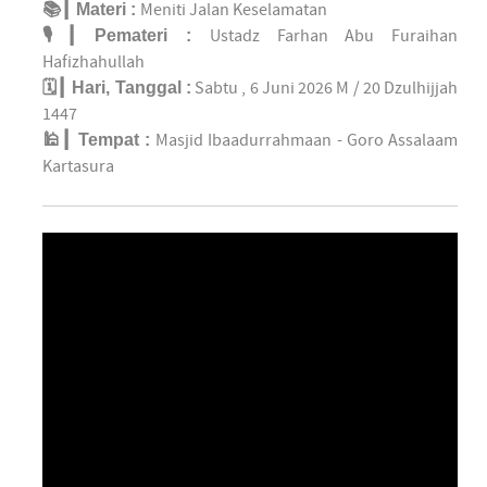
📚┃ Materi :
Meniti Jalan Keselamatan
🎙┃ Pemateri :
Ustadz Farhan Abu Furaihan
Hafizhahullah
🗓️┃ Hari, Tanggal :
Sabtu , 6 Juni 2026 M / 20 Dzulhijjah
1447
🕌┃ Tempat :
Masjid Ibaadurrahmaan - Goro Assalaam
Kartasura