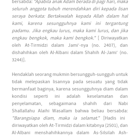
bersabda:
"Apabila anak Adam berada di pagi hari, maka
seluruh anggota tubuh merendahkan diri kepada lisan
seraya berkata: Bertakwalah kepada Allah dalam hal
kami, karena sesungguhnya kami ini tergantung
padamu. Jika engkau lurus, maka kami lurus, dan jika
engkau bengkok, maka kami bengkok."
[ Diriwayatkan
oleh At-Tirmidzi dalam Jami‘-nya (no. 2407), dan
dishahihkan oleh Al-Albani dalam Shahih Al-Jami‘ (no.
3244)].
Hendaklah seorang mukmin bersungguh-sungguh untuk
tidak melepaskan lisannya pada sesuatu yang tidak
bermanfaat baginya, karena sesungguhnya diam dalam
kondisi seperti ini adalah keselamatan dan
penyelamatan, sebagaimana shahih dari Nabi
Shallallahu Alaihi Wasallam bahwa beliau bersabda:
"Barangsiapa diam, maka ia selamat."
[Hadis ini
diriwayatkan oleh At-Tirmidzi dalam kitabnya (2501), dan
Al-Albani menshahihkannya dalam As-Silsilah Ash-