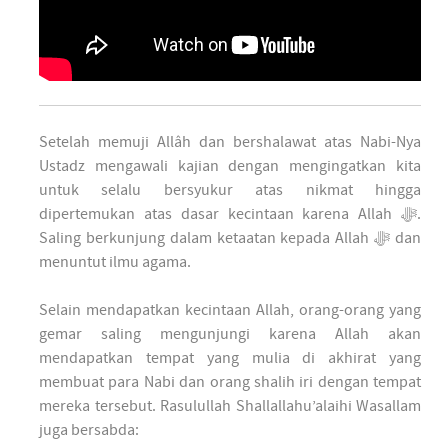
Setelah memuji Allâh dan bershalawat atas Nabi-Nya
Ustadz mengawali kajian dengan mengingatkan kita
untuk selalu bersyukur atas nikmat hingga
dipertemukan atas dasar kecintaan karena Allah ﷻ.
Saling berkunjung dalam ketaatan kepada Allah ﷻ dan
menuntut ilmu agama.
Selain mendapatkan kecintaan Allah, orang-orang yang
gemar saling mengunjungi karena Allah akan
mendapatkan tempat yang mulia di akhirat yang
membuat para Nabi dan orang shalih iri dengan tempat
mereka tersebut. Rasulullah Shallallahu’alaihi Wasallam
juga bersabda: