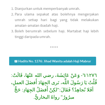
Dianjurkan untuk memperbanyak umrah.
Para ulama sepakat atas bolehnya mengerjakan
umrah setiap hari bagi yang tidak melakukan
amalan-amalan ibadah haji.
Boleh berumrah sebelum haji. Martabat haji lebih
tinggi daripada umrah.
*****
📖 Hadits No. 1276: Jihad Wanita adalah Haji Mabrur
٦/١٢٧٦- وَعَنْ عَائِشَةَ، رضي الله عَنْهَا، قَالَتْ:
قُلْتُ يَا رَسُولَ اللَّه، نَرى الجِهَادَ أَفضَلَ العملِ،
أفَلا نُجاهِدُ؟ فَقَالَ:"لكِنْ أَفضَلُ الجِهَادِ: حَجٌّ
مبرُورٌ" رواهُ البخاريُّ.