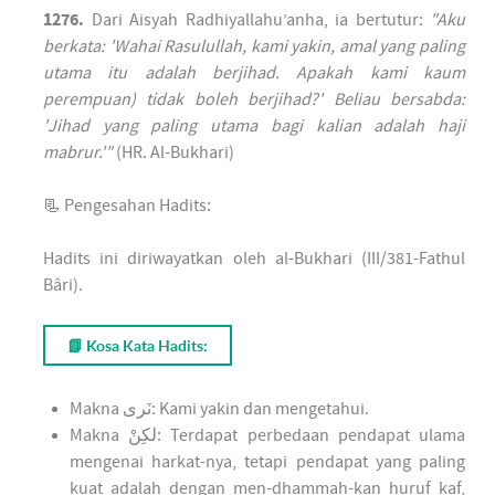
1276.
Dari Aisyah Radhiyallahu’anha, ia bertutur:
"Aku
berkata: 'Wahai Rasulullah, kami yakin, amal yang paling
utama itu adalah berjihad. Apakah kami kaum
perempuan) tidak boleh berjihad?' Beliau bersabda:
'Jihad yang paling utama bagi kalian adalah haji
mabrur.'"
(HR. Al-Bukhari)
📃 Pengesahan Hadits:
Hadits ini diriwayatkan oleh al-Bukhari (III/381-Fathul
Bâri).
📗 Kosa Kata Hadits:
Makna نَرى: Kami yakin dan mengetahui.
Makna لكِنْ: Terdapat perbedaan pendapat ulama
mengenai harkat-nya, tetapi pendapat yang paling
kuat adalah dengan men-dhammah-kan huruf kaf,