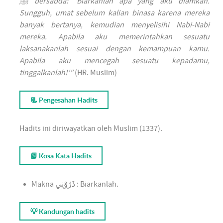
ﷺ bersabda: 'Biarkanlah apa yang aku diamkan.
Sungguh, umat sebelum kalian binasa karena mereka
banyak bertanya, kemudian menyelisihi Nabi-Nabi
mereka. Apabila aku memerintahkan sesuatu
laksanakanlah sesuai dengan kemampuan kamu.
Apabila aku mencegah sesuatu kepadamu,
tinggalkanlah!'"
(HR. Muslim)
📃 Pengesahan Hadits
Hadits ini diriwayatkan oleh Muslim (1337).
📗 Kosa Kata Hadits
Makna ذَرُوْنِي : Biarkanlah.
💡 Kandungan hadits