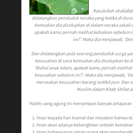
Rasulullah shallalla
didatangkan penduduk neraka yang ketika di duni
Kemudian dia dicelupkan di dalam neraka sekali 
apakah kamu pernah melihat kebaikan sebelum 
ini?’. Maka dia menjawab, ‘De
Dan didatangkan pula seorang penduduk surga yan
kesusahan di sana kemudian dia dicelupkan ke da
‘Wahai anak Adam, apakah kamu pernah melihat
kesusahan sebelum ini?’. Maka dia menjawab, ‘D
merasakan kesusahan barang sedikit pun. Dan aku 
Muslim dalam Kitab Shifat 
Hadits yang agung ini menyimpan banyak pelajaran b
Iman kepada hari kiamat dan meyakini bahwa d
Iman akan adanya kebangkitan setelah kematia
Iman bahwasanya setiap orang akan mendapatka