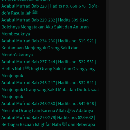
Adabul Mufrad Bab 228 | Hadits no. 668-676 | Do'a-
do'a Rasulullah ﷺ
Adabul Mufrad Bab 229-232 | Hadits 509-514:
Bolehnya Mengatakan Aku Sakit dan Anjuran
Membesuknya
Adabul Mufrad Bab 234-236 | Hadits no. 515-521 |
Keutamaan Menjenguk Orang Sakit dan
Mendo'akannya
Adabul Mufrad Bab 237-244 | Hadits no. 522-531 |
Hadits Nabi ﷺ bagi Orang Sakit dan Orang yang
Menjenguk
Adabul Mufrad Bab 245-247 | Hadits no. 532-541 |
Menjenguk Orang yang Sakit Mata dan Duduk saat
Menjenguk
Adabul Mufrad Bab 248-250 | Hadits no. 542-548 |
Mecintai Orang Lain Karena Allah ﷻ & Adabnya
Adabul Mufrad Bab 278-279| Hadits no. 623-632 |
Berbagai Bacaan Istighfar Nabi ﷺ dan Beberapa