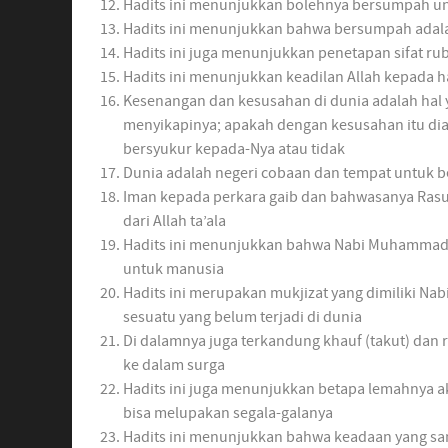
Hadits ini menunjukkan bolehnya bersumpah u
Hadits ini menunjukkan bahwa bersumpah ada
Hadits ini juga menunjukkan penetapan sifat ru
Hadits ini menunjukkan keadilan Allah kepada
Kesenangan dan kesusahan di dunia adalah hal 
menyikapinya; apakah dengan kesusahan itu di
bersyukur kepada-Nya atau tidak
Dunia adalah negeri cobaan dan tempat untuk 
Iman kepada perkara gaib dan bahwasanya Rasulu
dari Allah ta’ala
Hadits ini menunjukkan bahwa Nabi Muhammad sh
untuk manusia
Hadits ini merupakan mukjizat yang dimiliki Nab
sesuatu yang belum terjadi di dunia
Di dalamnya juga terkandung khauf (takut) dan 
ke dalam surga
Hadits ini juga menunjukkan betapa lemahnya ak
bisa melupakan segala-galanya
Hadits ini menunjukkan bahwa keadaan yang s