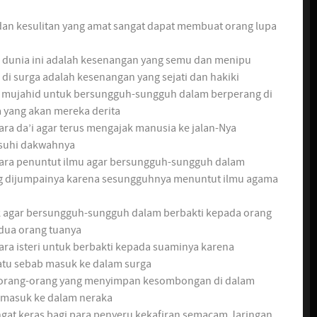
dan kesulitan yang amat sangat dapat membuat orang lupa
 dunia ini adalah kesenangan yang semu dan menipu
i surga adalah kesenangan yang sejati dan hakiki
a mujahid untuk bersungguh-sungguh dalam berperang di
a yang akan mereka derita
ra da’i agar terus mengajak manusia ke jalan-Nya
suhi dakwahnya
ara penuntut ilmu agar bersungguh-sungguh dalam
 dijumpainya karena sesungguhnya menuntut ilmu agama
k agar bersungguh-sungguh dalam berbakti kepada orang
edua orang tuanya
ra isteri untuk berbakti kepada suaminya karena
tu sebab masuk ke dalam surga
a orang-orang yang menyimpan kesombongan di dalam
 masuk ke dalam neraka
ngat keras bagi para penyeru kekafiran semacam Jaringan