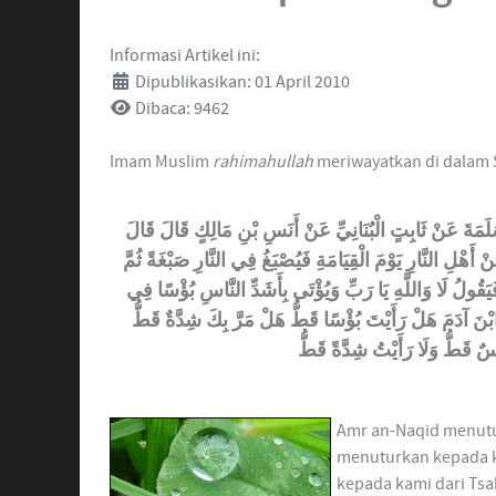
Informasi Artikel ini:
Dipublikasikan: 01 April 2010
Dibaca: 9462
Imam Muslim
rahimahullah
meriwayatkan di dalam 
ُ سَلَمَةَ عَنْ ثَابِتٍ الْبُنَانِيِّ عَنْ أَنَسِ بْنِ مَالِكٍ قَالَ قَالَ
نْ أَهْلِ النَّارِ يَوْمَ الْقِيَامَةِ فَيُصْبَغُ فِي النَّارِ صَبْغَةً ثُمَّ
يَقُولُ لَا وَاللَّهِ يَا رَبِّ وَيُؤْتَى بِأَشَدِّ النَّاسِ بُؤْسًا فِي
َا ابْنَ آدَمَ هَلْ رَأَيْتَ بُؤْسًا قَطُّ هَلْ مَرَّ بِكَ شِدَّةٌ قَطُّ
ْسٌ قَطُّ وَلَا رَأَيْتُ شِدَّةً قَطُّ
Amr an-Naqid menutur
menuturkan kepada k
kepada kami dari Tsab