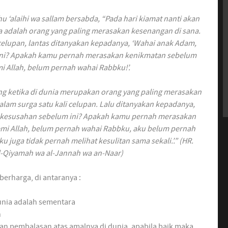
hu ‘alaihi wa sallam bersabda, “Pada hari kiamat nanti akan
a adalah orang yang paling merasakan kesenangan di sana.
celupan, lantas ditanyakan kepadanya, ‘Wahai anak Adam,
ini? Apakah kamu pernah merasakan kenikmatan sebelum
mi Allah, belum pernah wahai Rabbku!’.
g ketika di dunia merupakan orang yang paling merasakan
lam surga satu kali celupan. Lalu ditanyakan kepadanya,
 kesusahan sebelum ini? Apakah kamu pernah merasakan
emi Allah, belum pernah wahai Rabbku, aku belum pernah
juga tidak pernah melihat kesulitan sama sekali.’.” (HR.
al-Qiyamah wa al-Jannah wa an-Naar)
erharga, di antaranya :
unia adalah sementara
n
n pembalasan atas amalnya di dunia, apabila baik maka