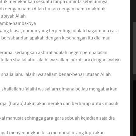
ntuk menekankan sesuatu tanpa diminta sebelumnya
lah dengan nama Allah bukan dengan nama makhluk
bubiyah Allah
 hamba-hamba-Nya
yang biasa, namun yang terpenting adalah bagaimana cara
a bersabar dan apakah dengan kesenangan itu dia mau
beramal sedangkan akhirat adalah negeri pembalasan
llah shallallahu ‘alaihi wa sallam berbicara dengan wahyu
allallahu ‘alaihi wa sallam benar-benar utusan Allah
i shallallahu ‘alaihi wa sallam dimana beliau mengabarkan
roja’ (harap).Takut akan neraka dan berharap untuk masuk
al manusia sehingga gara-gara sebuah kejadian saja dia
angat menyenangkan bisa membuat orang lupa akan