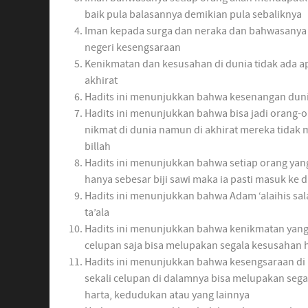
baik pula balasannya demikian pula sebaliknya
Iman kepada surga dan neraka dan bahwasanya 
negeri kesengsaraan
Kenikmatan dan kesusahan di dunia tidak ada a
akhirat
Hadits ini menunjukkan bahwa kesenangan duni
Hadits ini menunjukkan bahwa bisa jadi orang-
nikmat di dunia namun di akhirat mereka tidak m
billah
Hadits ini menunjukkan bahwa setiap orang ya
hanya sebesar biji sawi maka ia pasti masuk ke 
Hadits ini menunjukkan bahwa Adam ‘alaihis sal
ta’ala
Hadits ini menunjukkan bahwa kenikmatan yang 
celupan saja bisa melupakan segala kesusahan 
Hadits ini menunjukkan bahwa kesengsaraan di
sekali celupan di dalamnya bisa melupakan seg
harta, kedudukan atau yang lainnya