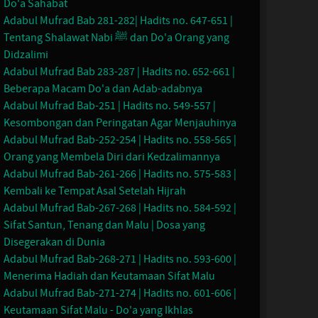
Do'a Sahabat
Adabul Mufrad Bab 281-282| Hadits no. 647-651 |
Tentang Shalawat Nabi ﷺ dan Do'a Orang yang
Didzalimi
Adabul Mufrad Bab 283-287 | Hadits no. 652-661 |
Beberapa Macam Do'a dan Adab-adabnya
Adabul Mufrad Bab-251 | Hadits no. 549-557 |
Kesombongan dan Peringatan Agar Menjauhinya
Adabul Mufrad Bab-252-254 | Hadits no. 558-565 |
Orang yang Membela Diri dari Kedzalimannya
Adabul Mufrad Bab-261-266 | Hadits no. 575-583 |
Kembali ke Tempat Asal Setelah Hijrah
Adabul Mufrad Bab-267-268 | Hadits no. 584-592 |
Sifat Santun, Tenang dan Malu | Dosa yang
Disegerakan di Dunia
Adabul Mufrad Bab-268-271 | Hadits no. 593-600 |
Menerima Hadiah dan Keutamaan Sifat Malu
Adabul Mufrad Bab-271-274 | Hadits no. 601-606 |
Keutamaan Sifat Malu - Do'a yang Ikhlas