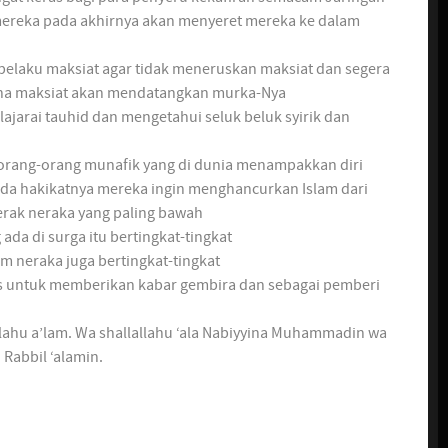
 mereka pada akhirnya akan menyeret mereka ke dalam
pelaku maksiat agar tidak meneruskan maksiat dan segera
rena maksiat akan mendatangkan murka-Nya
jarai tauhid dan mengetahui seluk beluk syirik dan
 orang-orang munafik yang di dunia menampakkan diri
a hakikatnya mereka ingin menghancurkan Islam dari
erak neraka yang paling bawah
da di surga itu bertingkat-tingkat
m neraka juga bertingkat-tingkat
us untuk memberikan kabar gembira dan sebagai pemberi
llahu a’lam. Wa shallallahu ‘ala Nabiyyina Muhammadin wa
 Rabbil ‘alamin.