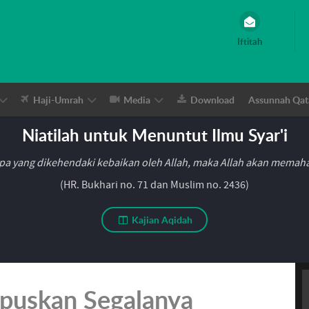
Iftitah
Haji-Umrah
Media
Download
Assunnah Qat
Niatilah untuk Menuntut Ilmu Syar'i
pa yang dikehendaki kebaikan oleh Allah, maka Allah akan mema
(HR. Bukhari no. 71 dan Muslim no. 2436)
Kajian Aqidah
puskan Segalanya