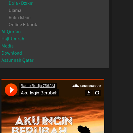
Do'a - Dzikir
Ulama
Buku Islam
Online E-book
Al-Qur'an
Haji-Umrah
Media
Download
Assunnah Qatar