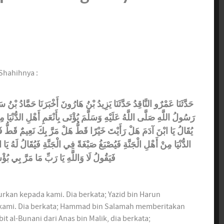
Shahihnya :
حَدَّثَنَا عَمْرٌو النَّاقِدُ حَدَّثَنَا يَزِيدُ بْنُ هَارُونَ أَخْبَرَنَا حَمَّادُ بْن
رَسُولُ اللَّهِ صَلَّى اللَّهُ عَلَيْهِ وَسَلَّمَ يُؤْتَى بِأَنْعَمِ أَهْلِ الدُّنْيَا مِ
يُقَالُ يَا ابْنَ آدَمَ هَلْ رَأَيْتَ خَيْرًا قَطُّ هَلْ مَرَّ بِكَ نَعِيمٌ قَطُّ فَ
الدُّنْيَا مِنْ أَهْلِ الْجَنَّةِ فَيُصْبَغُ صَبْغَةً فِي الْجَنَّةِ فَيُقَالُ لَهُ ي
فَيَقُولُ لَا وَاللَّهِ يَا رَبِّ مَا مَرَّ بِي بُؤ
kan kepada kami. Dia berkata; Yazid bin Harun
ami. Dia berkata; Hammad bin Salamah memberitakan
it al-Bunani dari Anas bin Malik, dia berkata;