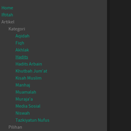
Home
Iftitah
Artikel
Kategori
Aqidah
Fiqh
Akhlak
Hadits
Hadits Arbain
Khutbah Jum'at
Kisah Muslim
Manhaj
Muamalah
Muraja'a
Media Sosial
Niswah
Tazkiyatun Nufus
Pilihan