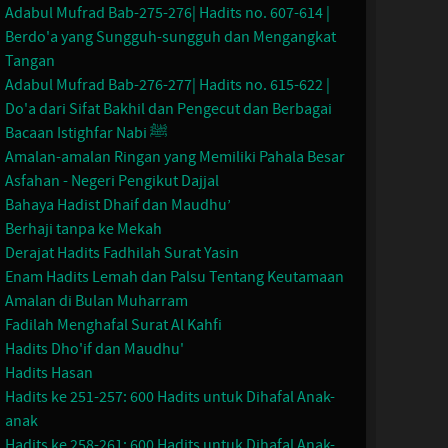
Adabul Mufrad Bab-275-276| Hadits no. 607-614 |
Berdo'a yang Sungguh-sungguh dan Mengangkat
Tangan
Adabul Mufrad Bab-276-277| Hadits no. 615-622 |
Do'a dari Sifat Bakhil dan Pengecut dan Berbagai
Bacaan Istighfar Nabi ﷺ
Amalan-amalan Ringan yang Memiliki Pahala Besar
Asfahan - Negeri Pengikut Dajjal
Bahaya Hadist Dhaif dan Maudhu’
Berhaji tanpa ke Mekah
Derajat Hadits Fadhilah Surat Yasin
Enam Hadits Lemah dan Palsu Tentang Keutamaan
Amalan di Bulan Muharram
Fadilah Menghafal Surat Al Kahfi
Hadits Dho'if dan Maudhu'
Hadits Hasan
Hadits ke 251-257: 600 Hadits untuk Dihafal Anak-
anak
Hadits ke 258-261: 600 Hadits untuk Dihafal Anak-