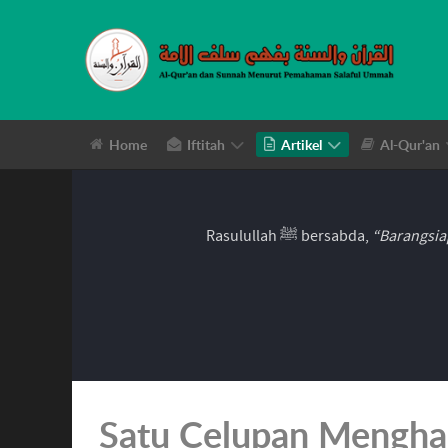
Home
Iftitah
Artikel
Al-Qur'an
Rasulullah ﷺ bersabda,
“Barangsia
Satu Celupan Mengha