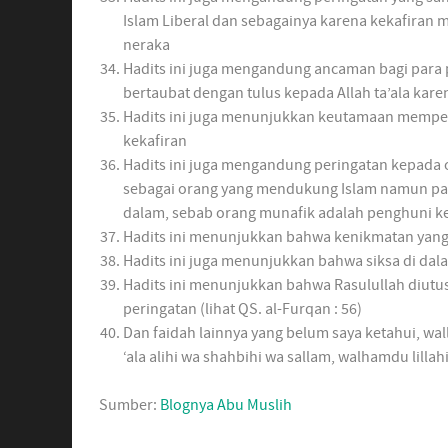
Islam Liberal dan sebagainya karena kekafiran
neraka
Hadits ini juga mengandung ancaman bagi para 
bertaubat dengan tulus kepada Allah ta’ala ka
Hadits ini juga menunjukkan keutamaan mempela
kekafiran
Hadits ini juga mengandung peringatan kepada
sebagai orang yang mendukung Islam namun pad
dalam, sebab orang munafik adalah penghuni k
Hadits ini menunjukkan bahwa kenikmatan yang a
Hadits ini juga menunjukkan bahwa siksa di dala
Hadits ini menunjukkan bahwa Rasulullah diut
peringatan (lihat QS. al-Furqan : 56)
Dan faidah lainnya yang belum saya ketahui, wa
‘ala alihi wa shahbihi wa sallam, walhamdu lillahi
Sumber:
Blognya Abu Muslih