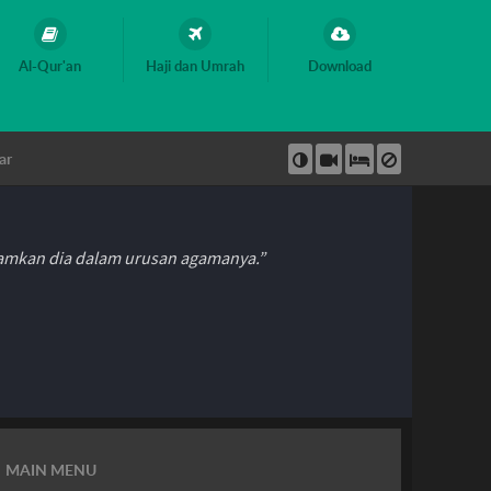
Al-Qur'an
Haji dan Umrah
Download
ar
hamkan dia dalam urusan agamanya.”
MAIN MENU