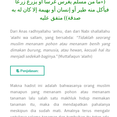
(«ما من مسلم یغرس غرسا أو یزرع زرعا
فيأكل منه طير أو إنسان أو بهيمة إلا كان له به
صدقة)) متفق عليه
Dari Anas radhiyallahu ‘anhu, dan dari Nabi shallallahu
‘alaihi wa sallam, yang bersabda:
“Tidaklah seorang
muslim menanam pohon atau menanam benih yang
dimakan burung, manusia, atau hewan, kecuali hal itu
menjadi sedekah baginya.”
(Muttafaqun ‘alaihi)
📃 Penjelasan:
Makna hadist ini adalah bahwasanya orang muslim
manapun yang menanam pohon atau menanam
tanaman lalu salah satu makhluk hidup memakan
tanaman itu, maka dia mendapatkan pahalanya
meskipun dia sudah mati. Amalnya terus mengalir
untuknya selama tanaman dan tumbuhan itu tetap ada.