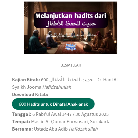
ʙɪꜱᴍɪʟʟᴀʜ
Kajian Kitab:
600
حديث للحفظ للأطفال
- Dr. Hani Al-
Syaikh Jooma
Hafidzahullah
Download Kitab:
600 Hadits untuk Dihafal Anak-anak
Tanggal:
6 Rabi'ul Awal 1447 / 30 Agustus 2025
Tempat:
Masjid Al-Qomar
Purwosari, Surakarta
Bersama:
Ustadz Abu Adib
Hafidzahullah