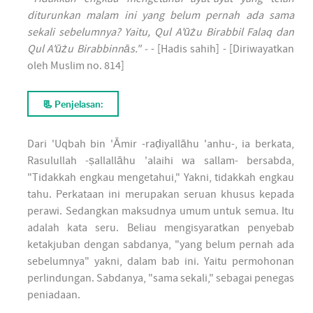
diturunkan malam ini yang belum pernah ada sama
sekali sebelumnya? Yaitu, Qul A'ūżu Birabbil Falaq dan
Qul A'ūżu Birabbinnās." -
- [Hadis sahih] - [Diriwayatkan
oleh Muslim no. 814]
📃 Penjelasan:
Dari 'Uqbah bin 'Āmir -raḍiyallāhu 'anhu-, ia berkata,
Rasulullah -ṣallallāhu 'alaihi wa sallam- bersabda,
"Tidakkah engkau mengetahui," Yakni, tidakkah engkau
tahu. Perkataan ini merupakan seruan khusus kepada
perawi. Sedangkan maksudnya umum untuk semua. Itu
adalah kata seru. Beliau mengisyaratkan penyebab
ketakjuban dengan sabdanya, "yang belum pernah ada
sebelumnya" yakni, dalam bab ini. Yaitu permohonan
perlindungan. Sabdanya, "sama sekali," sebagai penegas
peniadaan.