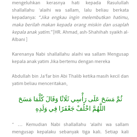
mengeluhkan kerasnya hati kepada Rasulullah
shallallahu ‘alaihi wa sallam, lalu beliau berkata
kepadanya:
“Jika engkau ingin melembutkan hatimu,
maka berilah makan kepada orang miskin dan usaplah
kepala anak yatim.”
[HR. Ahmad, ash-Shahihah syaikh al-
Albani ]
Karenanya Nabi shallallahu alaihi wa sallam Mengusap
kepala anak yatim Jika bertemu dengan mereka
Abdullah bin Ja’far bin Abi Thalib ketika masih kecil dan
yatim beliau menceritakan,
ﺛُﻢَّ ﻣَﺴَﺢَ ﻋَﻠَﻰ ﺭَﺃْﺳِﻲ ﺛَﻠَﺎﺛًﺎ ﻭَﻗَﺎﻝَ ﻛُﻠَّﻤَﺎ ﻣَﺴَﺢَ
ﺍﻟﻠَّﻬُﻢَّ ﺍﺧْﻠُﻒْ ﺟَﻌْﻔَﺮًﺍ ﻓِﻲ ﻭَﻟَﺪِﻩِ
“ … Kemudian Nabi shallallahu ‘alaihi wa sallam
mengusap kepalaku sebanyak tiga kali. Setiap kali