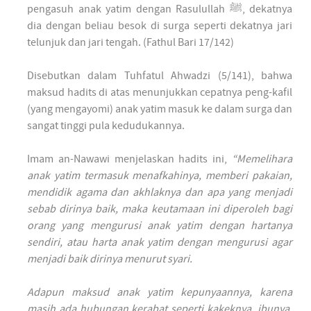
pengasuh anak yatim dengan Rasulullah ﷺ, dekatnya
dia dengan beliau besok di surga seperti dekatnya jari
telunjuk dan jari tengah. (Fathul Bari 17/142)
Disebutkan dalam Tuhfatul Ahwadzi (5/141), bahwa
maksud hadits di atas menunjukkan cepatnya peng-kafil
(yang mengayomi) anak yatim masuk ke dalam surga dan
sangat tinggi pula kedudukannya.
Imam an-Nawawi menjelaskan hadits ini,
“Memelihara
anak yatim termasuk menafkahinya, memberi pakaian,
mendidik agama dan akhlaknya dan apa yang menjadi
sebab dirinya baik, maka keutamaan ini diperoleh bagi
orang yang mengurusi anak yatim dengan hartanya
sendiri, atau harta anak yatim dengan mengurusi agar
menjadi baik dirinya menurut syari.
Adapun maksud anak yatim kepunyaannya, karena
masih ada hubungan kerabat seperti kakeknya, ibunya,