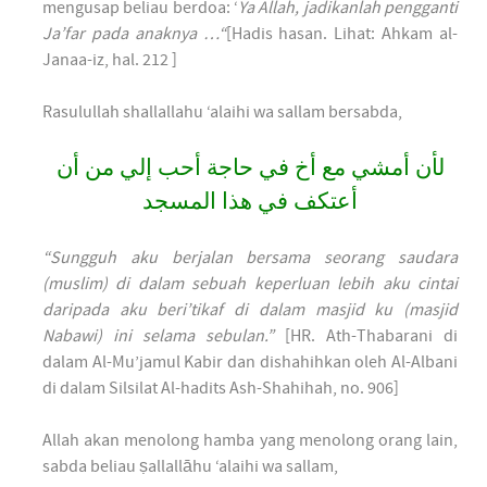
mengusap beliau berdoa: ‘
Ya Allah, jadikanlah pengganti
Ja’far pada anaknya …“
[Hadis hasan. Lihat: Ahkam al-
Janaa-iz, hal. 212 ]
Rasulullah shallallahu ‘alaihi wa sallam bersabda,
لأن أمشي مع أخ في حاجة أحب إلي من أن
أعتكف في هذا المسجد
“Sungguh aku berjalan bersama seorang saudara
(muslim) di dalam sebuah keperluan lebih aku cintai
daripada aku beri’tikaf di dalam masjid ku (masjid
Nabawi) ini selama sebulan.”
[HR. Ath-Thabarani di
dalam Al-Mu’jamul Kabir dan dishahihkan oleh Al-Albani
di dalam Silsilat Al-hadits Ash-Shahihah, no. 906]
Allah akan menolong hamba yang menolong orang lain,
sabda beliau ṣallallāhu ‘alaihi wa sallam,