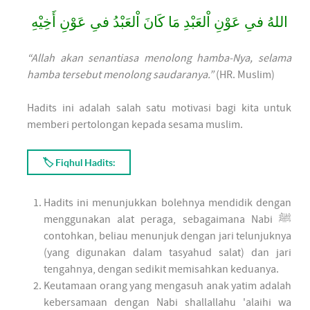
اللهُ فىِ عَوْنِ اْلعَبْدِ مَا كَانَ اْلعَبْدُ فىِ عَوْنِ أَخِيْهِ
“Allah akan senantiasa menolong hamba-Nya, selama
hamba tersebut menolong saudaranya.”
(HR. Muslim)
Hadits ini adalah salah satu motivasi bagi kita untuk
memberi pertolongan kepada sesama muslim.
🏷 Fiqhul Hadits:
Hadits ini menunjukkan bolehnya mendidik dengan
menggunakan alat peraga, sebagaimana Nabi ﷺ
contohkan, beliau menunjuk dengan jari telunjuknya
(yang digunakan dalam tasyahud salat) dan jari
tengahnya, dengan sedikit memisahkan keduanya.
Keutamaan orang yang mengasuh anak yatim adalah
kebersamaan dengan Nabi shallallahu 'alaihi wa