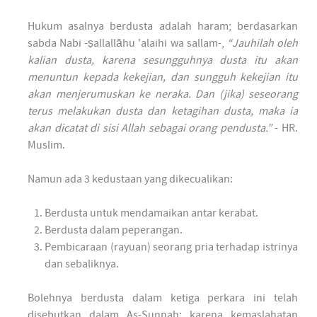
Hukum asalnya berdusta adalah haram; berdasarkan
sabda Nabi -ṣallallāhu 'alaihi wa sallam-,
“Jauhilah oleh
kalian dusta, karena sesungguhnya dusta itu akan
menuntun kepada kekejian, dan sungguh kekejian itu
akan menjerumuskan ke neraka. Dan (jika) seseorang
terus melakukan dusta dan ketagihan dusta, maka ia
akan dicatat di sisi Allah sebagai orang pendusta.”
- HR.
Muslim.
Namun ada 3 kedustaan yang dikecualikan:
Berdusta untuk mendamaikan antar kerabat.
Berdusta dalam peperangan.
Pembicaraan (rayuan) seorang pria terhadap istrinya
dan sebaliknya.
Bolehnya berdusta dalam ketiga perkara ini telah
disebutkan dalam As-Sunnah; karena kemaslahatan