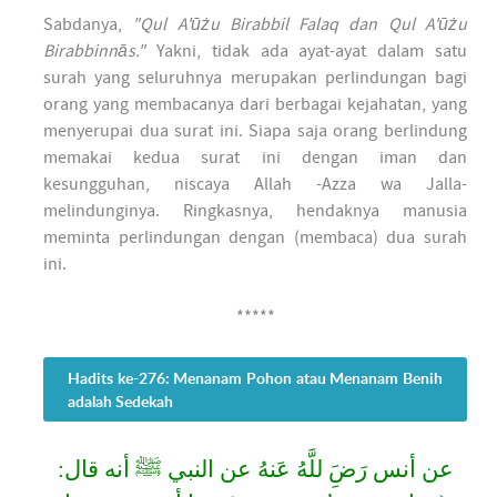
Sabdanya,
"Qul A'ūżu Birabbil Falaq dan Qul A'ūżu
Birabbinnās."
Yakni, tidak ada ayat-ayat dalam satu
surah yang seluruhnya merupakan perlindungan bagi
orang yang membacanya dari berbagai kejahatan, yang
menyerupai dua surat ini. Siapa saja orang berlindung
memakai kedua surat ini dengan iman dan
kesungguhan, niscaya Allah -Azza wa Jalla-
melindunginya. Ringkasnya, hendaknya manusia
meminta perlindungan dengan (membaca) dua surah
ini.
*****
Hadits ke-276: Menanam Pohon atau Menanam Benih
adalah Sedekah
عن أنس رَضَِ للَّهُ عَنهُ عن النبي ﷺ أنه قال: