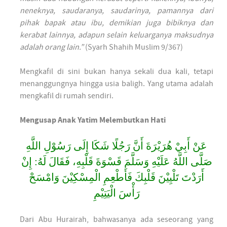
neneknya, saudaranya, saudarinya, pamannya dari
pihak bapak atau ibu, demikian juga bibiknya dan
kerabat lainnya, adapun selain keluarganya maksudnya
adalah orang lain.”
(Syarh Shahih Muslim 9/367)
Mengkafil di sini bukan hanya sekali dua kali, tetapi
menanggungnya hingga usia baligh. Yang utama adalah
mengkafil di rumah sendiri.
Mengusap Anak Yatim Melembutkan Hati
ﻋَﻦْ ﺃَﺑِﻲْ ﻫُﺮَﻳْﺮَﺓَ ﺃَﻥَّ ﺭَﺟُﻠًﺎ ﺷَﻜَﺎ ﺇِﻟَﻰ ﺭَﺳُﻮْﻝِ ﺍﻟﻠَّﻪِ
ﺻَﻠَّﻰ ﺍﻟﻠَّﻪُ ﻋَﻠَﻴْﻪِ ﻭَﺳَﻠَّﻢَ ﻗَﺴْﻮَﺓَ ﻗَﻠْﺒِﻪِ، ﻓَﻘَﺎﻝَ ﻟَﻪُ: ﺇِﻥْ
ﺃَﺭَﺩْﺕَ ﺗَﻠْﻴِﻴْﻦَ ﻗَﻠْﺒِﻚَ ﻓَﺄَﻃْﻌِﻢِ ﺍﻟْﻤِﺴْﻜِﻴْﻦَ ﻭَﺍﻣْﺴَﺢْ
ﺭَﺃْﺱَ ﺍﻟْﻴَﺘِﻴْﻢِ
Dari Abu Hurairah, bahwasanya ada seseorang yang