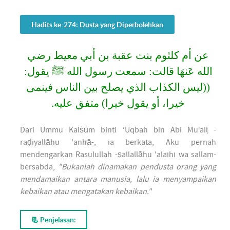
Hadits ke-274: Dusta yang Diperbolehkan
عن أم كلثوم بنت عقبة بن أبي معيط ﺭﺿﻲ
اﻟﻠﻪ عَنهَا قالت: سمعت رسول الله ﷺ يقول:
((ليس الكذاب الذي يصلح بين الناس فينمى
خيرا، أو يقول خيرا) متفق عليه.
Dari Ummu Kalṡūm binti ‘Uqbah bin Abi Mu‘aiṭ -
raḍiyallāhu 'anhā-, ia berkata, Aku pernah
mendengarkan Rasulullah -ṣallallāhu 'alaihi wa sallam-
bersabda,
"Bukanlah dinamakan pendusta orang yang
mendamaikan antara manusia, lalu ia menyampaikan
kebaikan atau mengatakan kebaikan."
📃 Penjelasan: