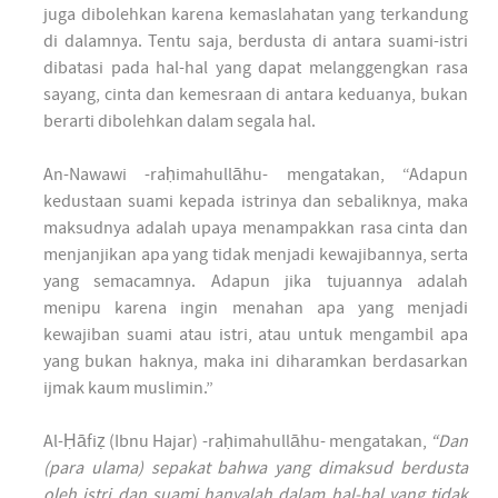
juga dibolehkan karena kemaslahatan yang terkandung
di dalamnya. Tentu saja, berdusta di antara suami-istri
dibatasi pada hal-hal yang dapat melanggengkan rasa
sayang, cinta dan kemesraan di antara keduanya, bukan
berarti dibolehkan dalam segala hal.
An-Nawawi -raḥimahullāhu- mengatakan, “Adapun
kedustaan suami kepada istrinya dan sebaliknya, maka
maksudnya adalah upaya menampakkan rasa cinta dan
menjanjikan apa yang tidak menjadi kewajibannya, serta
yang semacamnya. Adapun jika tujuannya adalah
menipu karena ingin menahan apa yang menjadi
kewajiban suami atau istri, atau untuk mengambil apa
yang bukan haknya, maka ini diharamkan berdasarkan
ijmak kaum muslimin.”
Al-Ḥāfiẓ (Ibnu Hajar) -raḥimahullāhu- mengatakan,
“Dan
(para ulama) sepakat bahwa yang dimaksud berdusta
oleh istri dan suami hanyalah dalam hal-hal yang tidak