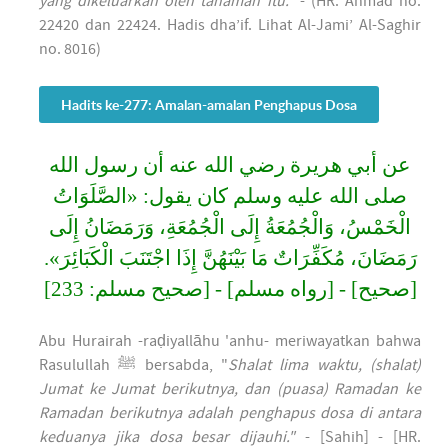
yang dikeluarkan oleh tanaman itu.”
- (HR. Ahmad no.
22420 dan 22424. Hadis dha’if. Lihat Al-Jami’ Al-Saghir
no. 8016)
Hadits ke-277: Amalan-amalan Penghapus Dosa
عن أبي هريرة رضي الله عنه أن رسول الله
صلى الله عليه وسلم كان يقول: «الصَّلَوَاتُ
الْخَمْسُ، وَالْجُمُعَةُ إِلَى الْجُمُعَةِ، وَرَمَضَانُ إِلَى
رَمَضَانَ، مُكَفِّرَاتٌ مَا بَيْنَهُنَّ إِذَا اجْتَنَبَ الْكَبَائِرَ».
[صحيح] - [رواه مسلم] - [صحيح مسلم: 233]
Abu Hurairah -raḍiyallāhu 'anhu- meriwayatkan bahwa
Rasulullah ﷺ bersabda, "
Shalat lima waktu, (shalat)
Jumat ke Jumat berikutnya, dan (puasa) Ramadan ke
Ramadan berikutnya adalah penghapus dosa di antara
keduanya jika dosa besar dijauhi."
- [Sahih] - [HR.