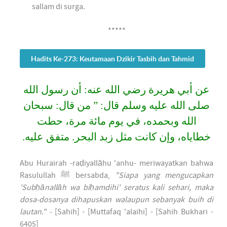
sallam di surga.
*****
Hadits Ke-273: Keutamaan Dzikir Tasbih dan Tahmid
ﻋﻦ ﺃﺑﻲ ﻫﺮﻳﺮﺓ ﺭﺿﻲ اﻟﻠﻪ ﻋﻨﻪ: ﺃﻥ ﺭﺳﻮﻝ اﻟﻠﻪ
ﺻﻠﻰ اﻟﻠﻪ ﻋﻠﻴﻪ ﻭﺳﻠﻢ ﻗﺎﻝ: ” ﻣﻦ ﻗﺎﻝ: ﺳﺒﺤﺎﻥ
اﻟﻠﻪ ﻭﺑﺤﻤﺪﻩ، ﻓﻲ ﻳﻮﻡ ﻣﺎﺋﺔ ﻣﺮﺓ، ﺣﻄﺖ
ﺧﻄﺎﻳﺎﻩ، ﻭﺇﻥ ﻛﺎﻧﺖ ﻣﺜﻞ ﺯﺑﺪ اﻟﺒﺤﺮ. متفق عليه.
Abu Hurairah -raḍiyallāhu 'anhu- meriwayatkan bahwa
Rasulullah ﷺ bersabda,
"Siapa yang mengucapkan
'Subḥānallāh wa biḥamdihi' seratus kali sehari, maka
dosa-dosanya dihapuskan walaupun sebanyak buih di
lautan." -
[Sahih] - [Muttafaq 'alaihi] - [Sahih Bukhari -
6405]