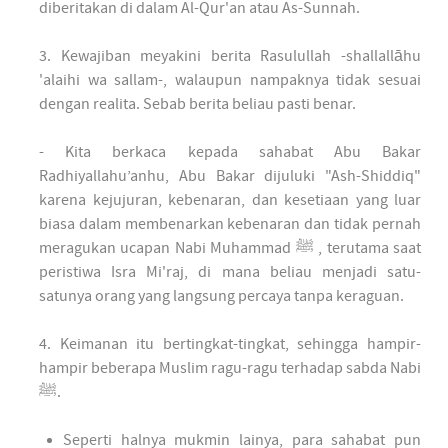
diberitakan di dalam Al-Qur'an atau As-Sunnah.
3. Kewajiban meyakini berita Rasulullah -shallallāhu
'alaihi wa sallam-, walaupun nampaknya tidak sesuai
dengan realita. Sebab berita beliau pasti benar.
- Kita berkaca kepada sahabat Abu Bakar
Radhiyallahu’anhu, Abu Bakar dijuluki "Ash-Shiddiq"
karena kejujuran, kebenaran, dan kesetiaan yang luar
biasa dalam membenarkan kebenaran dan tidak pernah
meragukan ucapan Nabi Muhammad ﷺ , terutama saat
peristiwa Isra Mi'raj, di mana beliau menjadi satu-
satunya orang yang langsung percaya tanpa keraguan.
4. Keimanan itu bertingkat-tingkat, sehingga hampir-
hampir beberapa Muslim ragu-ragu terhadap sabda Nabi
ﷺ.
Seperti halnya mukmin lainya, para sahabat pun