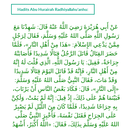
Hadits Abu Hurairah Radhiyallahu’anhu:
عَنْ أَبِي هُرَيْرَةَ رَضِيَ اللَّهُ عَنْهُ قَالَ: شَهِدْنَا مَعَ
رَسُولِ اللَّهِ صَلَّى اللهُ عَلَيْهِ وَسَلَّمَ، فَقَالَ لِرَجُلٍ
مِمَّنْ يَدَّعِي الإِسْلاَمَ: «هَذَا مِنْ أَهْلِ النَّارِ»، فَلَمَّا
حَضَرَ القِتَالُ قَاتَلَ الرَّجُلُ قِتَالًا شَدِيدًا فَأَصَابَتْهُ
جِرَاحَةٌ، فَقِيلَ: يَا رَسُولَ اللَّهِ، الَّذِي قُلْتَ لَهُ إِنَّهُ
مِنْ أَهْلِ النَّارِ، فَإِنَّهُ قَدْ قَاتَلَ اليَوْمَ قِتَالًا شَدِيدًا
وَقَدْ مَاتَ، فَقَالَ النَّبِيُّ صَلَّى اللهُ عَلَيْهِ وَسَلَّمَ:
«إِلَى النَّارِ»، قَالَ: فَكَادَ بَعْضُ النَّاسِ أَنْ يَرْتَابَ،
فَبَيْنَمَا هُمْ عَلَى ذَلِكَ، إِذْ قِيلَ: إِنَّهُ لَمْ يَمُتْ، وَلَكِنَّ
بِهِ جِرَاحًا شَدِيدًا، فَلَمَّا كَانَ مِنَ اللَّيْلِ لَمْ يَصْبِرْ
عَلَى الجِرَاحِ فَقَتَلَ نَفْسَهُ، فَأُخْبِرَ النَّبِيُّ صَلَّى
اللهُ عَلَيْهِ وَسَلَّمَ بِذَلِكَ، فَقَالَ: «اللَّهُ أَكْبَرُ، أَشْهَدُ