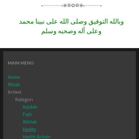
•┈┈┈┈┈┈•❀❁✿❁❀•┈┈┈┈┈•
وبالله التوفيق وصلى الله على نبينا محمد
وعلى آله وصحبه وسلم
MAIN MENU
Home
Iftitah
Artikel
Kategori
Aqidah
Fiqh
Akhlak
Hadits
Hadits Arbain