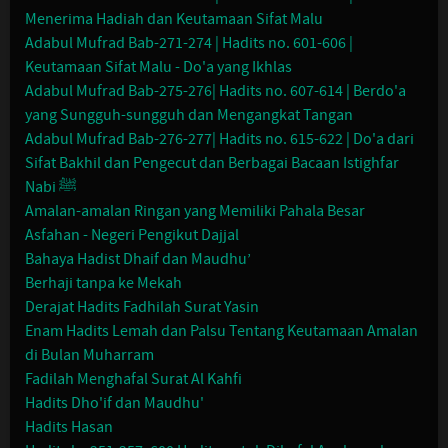
Menerima Hadiah dan Keutamaan Sifat Malu
Adabul Mufrad Bab-271-274 | Hadits no. 601-606 |
Keutamaan Sifat Malu - Do'a yang Ikhlas
Adabul Mufrad Bab-275-276| Hadits no. 607-614 | Berdo'a
yang Sungguh-sungguh dan Mengangkat Tangan
Adabul Mufrad Bab-276-277| Hadits no. 615-622 | Do'a dari
Sifat Bakhil dan Pengecut dan Berbagai Bacaan Istighfar
Nabi ﷺ
Amalan-amalan Ringan yang Memiliki Pahala Besar
Asfahan - Negeri Pengikut Dajjal
Bahaya Hadist Dhaif dan Maudhu’
Berhaji tanpa ke Mekah
Derajat Hadits Fadhilah Surat Yasin
Enam Hadits Lemah dan Palsu Tentang Keutamaan Amalan
di Bulan Muharram
Fadilah Menghafal Surat Al Kahfi
Hadits Dho'if dan Maudhu'
Hadits Hasan