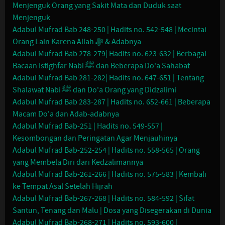
Menjenguk Orang yang Sakit Mata dan Duduk saat
Menjenguk
Adabul Mufrad Bab 248-250 | Hadits no. 542-548 | Mecintai
Orang Lain Karena Allah ﷻ & Adabnya
Adabul Mufrad Bab 278-279| Hadits no. 623-632 | Berbagai
Bacaan Istighfar Nabi ﷺ dan Beberapa Do'a Sahabat
Adabul Mufrad Bab 281-282| Hadits no. 647-651 | Tentang
Shalawat Nabi ﷺ dan Do'a Orang yang Didzalimi
Adabul Mufrad Bab 283-287 | Hadits no. 652-661 | Beberapa
Macam Do'a dan Adab-adabnya
Adabul Mufrad Bab-251 | Hadits no. 549-557 |
Kesombongan dan Peringatan Agar Menjauhinya
Adabul Mufrad Bab-252-254 | Hadits no. 558-565 | Orang
yang Membela Diri dari Kedzalimannya
Adabul Mufrad Bab-261-266 | Hadits no. 575-583 | Kembali
ke Tempat Asal Setelah Hijrah
Adabul Mufrad Bab-267-268 | Hadits no. 584-592 | Sifat
Santun, Tenang dan Malu | Dosa yang Disegerakan di Dunia
Adabul Mufrad Bab-268-271 | Hadits no. 593-600 |