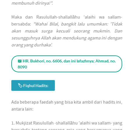
membunuh dirinya!".
Maka dan Rasulullah-shallallāhu 'alaihi wa sallam-
bersabda:
"Wahai Bilal, bangkit lalu umumkan: 'Tidak
akan masuk surga kecuali seorang mukmin. Dan
sesungguhnya Allah akan mendukung agama ini dengan
orang yang durhaka'.
📖 HR. Bukhori, no. 6606, dan ini lafazhnya; Ahmad, no.
8090
🏷 Fiqhul Hadits:
Ada beberapa faedah yang bisa kita ambil dari hadits ini,
antara lain:
1. Mukjizat Rasulullah -shallallāhu 'alaihi wa sallam- yang
bersabda tentang seorang pria yang bersamanya yang