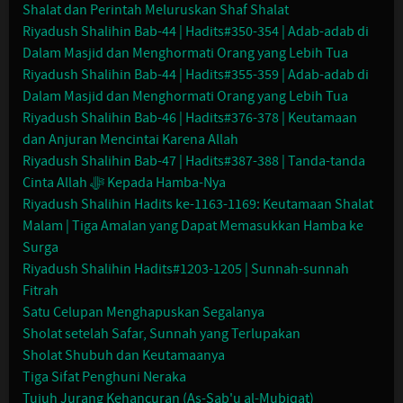
Shalat dan Perintah Meluruskan Shaf Shalat
Riyadush Shalihin Bab-44 | Hadits#350-354 | Adab-adab di
Dalam Masjid dan Menghormati Orang yang Lebih Tua
Riyadush Shalihin Bab-44 | Hadits#355-359 | Adab-adab di
Dalam Masjid dan Menghormati Orang yang Lebih Tua
Riyadush Shalihin Bab-46 | Hadits#376-378 | Keutamaan
dan Anjuran Mencintai Karena Allah
Riyadush Shalihin Bab-47 | Hadits#387-388 | Tanda-tanda
Cinta Allah ﷻ Kepada Hamba-Nya
Riyadush Shalihin Hadits ke-1163-1169: Keutamaan Shalat
Malam | Tiga Amalan yang Dapat Memasukkan Hamba ke
Surga
Riyadush Shalihin Hadits#1203-1205 | Sunnah-sunnah
Fitrah
Satu Celupan Menghapuskan Segalanya
Sholat setelah Safar, Sunnah yang Terlupakan
Sholat Shubuh dan Keutamaanya
Tiga Sifat Penghuni Neraka
Tujuh Jurang Kehancuran (As-Sab'u al-Mubiqat)