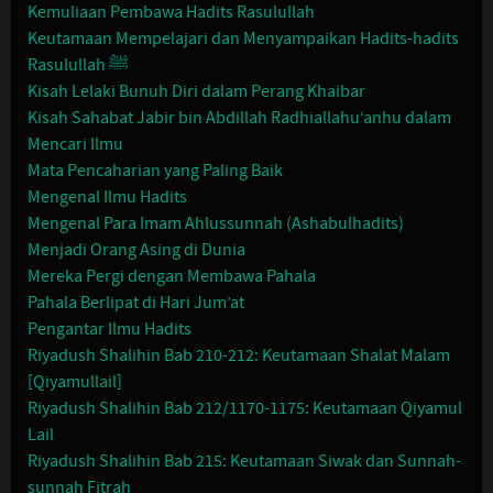
Kemuliaan Pembawa Hadits Rasulullah
Keutamaan Mempelajari dan Menyampaikan Hadits-hadits
Rasulullah ﷺ
Kisah Lelaki Bunuh Diri dalam Perang Khaibar
Kisah Sahabat Jabir bin Abdillah Radhiallahu‘anhu dalam
Mencari Ilmu
Mata Pencaharian yang Paling Baik
Mengenal Ilmu Hadits
Mengenal Para Imam Ahlussunnah (Ashabulhadits)
Menjadi Orang Asing di Dunia
Mereka Pergi dengan Membawa Pahala
Pahala Berlipat di Hari Jum’at
Pengantar Ilmu Hadits
Riyadush Shalihin Bab 210-212: Keutamaan Shalat Malam
[Qiyamullail]
Riyadush Shalihin Bab 212/1170-1175: Keutamaan Qiyamul
Lail
Riyadush Shalihin Bab 215: Keutamaan Siwak dan Sunnah-
sunnah Fitrah