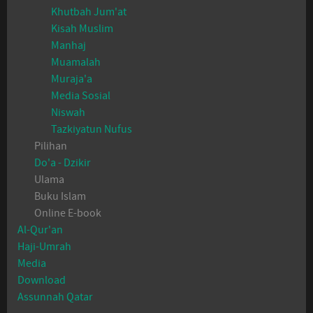
Khutbah Jum'at
Kisah Muslim
Manhaj
Muamalah
Muraja'a
Media Sosial
Niswah
Tazkiyatun Nufus
Pilihan
Do'a - Dzikir
Ulama
Buku Islam
Online E-book
Al-Qur'an
Haji-Umrah
Media
Download
Assunnah Qatar