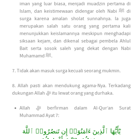
iman yang luar biasa, menjadi muadzin pertama di
Islam, dan keistimewaan didengar oleh Nabi ﷺ di
surga karena amalan sholat sunnahnya. Ia juga
merupakan salah satu orang yang pertama kali
menunjukkan keislamannya meskipun menghadapi
siksaan kejam, dan dikenal sebagai pembela Ahlul
Bait serta sosok saleh yang dekat dengan Nabi
Muhamamd ﷺ.
7. Tidak akan masuk surga kecuali seorang mukmin.
8. Allah pasti akan mendukung agama-Nya. Terkadang
dukungan Allah ﷻ itu lewat orang yang durhaka.
Allah ﷻ berfirman dalam Al-Qur’an Surat
Muhammad Ayat 7:
يَٰٓأَيُّهَا ٱلَّذِينَ ءَامَنُوٓا۟ إِن تَنصُرُوا۟ ٱللَّهَ