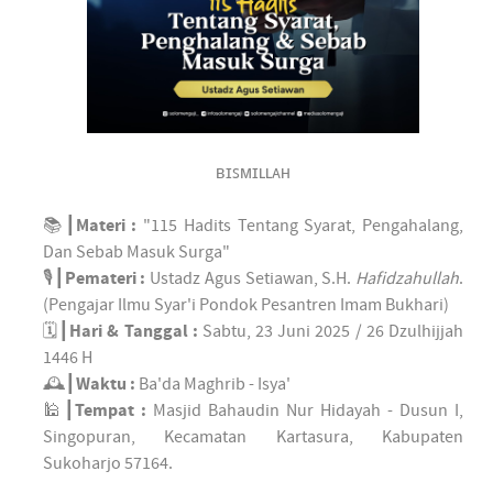
ʙɪꜱᴍɪʟʟᴀʜ
📚┃
Materi :
"115 Hadits Tentang Syarat, Pengahalang,
Dan Sebab Masuk Surga"
🎙┃
Pemateri :
Ustadz Agus Setiawan, S.H.
Hafidzahullah
.
(Pengajar Ilmu Syar'i Pondok Pesantren Imam Bukhari)
🗓┃
Hari & Tanggal :
Sabtu, 23 Juni 2025 / 26 Dzulhijjah
1446 H
🕰┃
Waktu :
Ba'da Maghrib - Isya'
🕌┃
Tempat :
Masjid Bahaudin Nur Hidayah - Dusun I,
Singopuran, Kecamatan Kartasura, Kabupaten
Sukoharjo 57164.