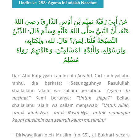
Hadits ke-283: Agama Ini adalah Nasehat
عَنْ أَبِيْ رُقَيَّةَ تَمِيْم بْنِ أَوْسٍ الدَّارِيِّ رَضِيَ اللهُ
عَنْهُ، أَنَّ النَّبِيَّ صَلَّى اللهُ عَلَيْهِ وَسَلَّمَ قَالَ: الدِّيْنُ
النَّصِيْحَةُ قُلْنَا: لِمَنْ؟ قَالَ: للهِ، وَلِكِتَابِهِ،
ولِرَسُوْلِهِ، وَلأَئِمَّةِ المُسْلِمِيْنَ، وَعَامَّتِهِمْ. رَوَاهُ
مُسْلِمٌ
Dari Abu Ruqayyah Tamim bin Aus Ad Dari radhiyallahu
‘anhu, dia berkata: “Sesungguhnya Rasulullah
shallallahu ‘alaihi wa sallam bersabda:
”Agama itu
nasihat.”
Kami bertanya:
”Untuk siapa?”
Beliau
shallallahu ‘alaihi wa sallam menjawab:
”Untuk Allah,
untuk kitab-Nya, untuk Rasul-Nya, untuk pemimpin
kaum muslimin dan seluruh kaum muslimin.”
- Diriwayatkan oleh Muslim (no 55), al Bukhari secara