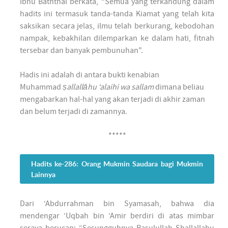
Ibnu Baththal berkata, “Semua yang terkandung dalam
hadits ini termasuk tanda-tanda Kiamat yang telah kita
saksikan secara jelas, ilmu telah berkurang, kebodohan
nampak, kebakhilan dilemparkan ke dalam hati, fitnah
tersebar dan banyak pembunuhan".
Hadis ini adalah di antara bukti kenabian
Muhammad
ṣallallāhu ‘alaihi wa sallam
dimana beliau
mengabarkan hal-hal yang akan terjadi di akhir zaman
dan belum terjadi di zamannya.
*****
Hadits ke-286: Orang Mukmin Saudara bagi Mukmin
Lainnya
Dari ‘Abdurrahman bin Syamasah, bahwa dia
mendengar ‘Uqbah bin ‘Amir berdiri di atas mimbar
seraya berucap: “Sesungguhnya Rasulullah Shallallahu