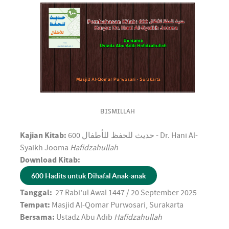
ʙɪꜱᴍɪʟʟᴀʜ
Kajian Kitab:
600
حديث للحفظ للأطفال
- Dr. Hani Al-
Syaikh Jooma
Hafidzahullah
Download Kitab:
600 Hadits untuk Dihafal Anak-anak
Tanggal:
27 Rabi’ul Awal 1447 / 20 September 2025
Tempat:
Masjid Al-Qomar
Purwosari, Surakarta
Bersama:
Ustadz Abu Adib
Hafidzahullah