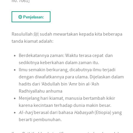
n0. 7061]
۞ Penjelasan:
Rasulullah ﷺ sudah mewartakan kepada kita beberapa
tanda kiamat adalah:
Berdekatannya zaman: Waktu terasa cepat dan
sedikitnya keberkahan dalam zaman itu.
Ilmu semakin berkurang, dicabutnya ilmu terjadi
dengan diwafatkannya para ulama. Dijelaskan dalam
hadits dari ‘Abdullah bin ‘Amr bin al-‘Ash
Radhiyallahu anhuma
Menjelang hari kiamat, manusia bertambah kikir
karena kecintaan terhadap dunia makin besar.
Al
–
harj
berasal dari bahasa
Habasyah
(Etiopia) yang
berarti pembunuhan.