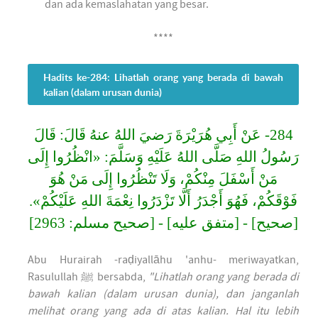
dan ada kemaslahatan yang besar.
****
Hadits ke-284: Lihatlah orang yang berada di bawah
kalian (dalam urusan dunia)
284- عَنْ أَبِي هُرَيْرَةَ رَضيَ اللهُ عنهُ قَالَ: قَالَ
رَسُولُ اللهِ صَلَّى اللهُ عَلَيْهِ وَسَلَّمَ: «انْظُرُوا إِلَى
مَنْ أَسْفَلَ مِنْكُمْ، وَلَا تَنْظُرُوا إِلَى مَنْ هُوَ
فَوْقَكُمْ، فَهُوَ أَجْدَرُ أَلَّا تَزْدَرُوا نِعْمَةَ اللهِ عَلَيْكُمْ».
[صحيح] - [متفق عليه] - [صحيح مسلم: 2963]
Abu Hurairah -raḍiyallāhu 'anhu- meriwayatkan,
Rasulullah ﷺ bersabda,
"Lihatlah orang yang berada di
bawah kalian (dalam urusan dunia), dan janganlah
melihat orang yang ada di atas kalian. Hal itu lebih