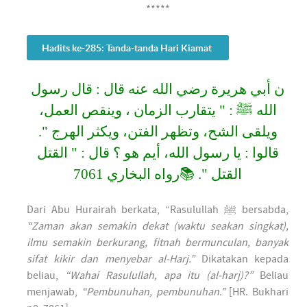
*****
Hadits ke-285: Tanda-tanda Hari Kiamat
ن أبي هريرة رضي الله عنه قال : قال رسول
الله ﷺ : " يتقارب الزمان ، وينقص العمل،
ويلقى الشح، وتظهر الفتن، ويكثر الهرج ".
قالوا : يا رسول الله، أيم هو ؟ قال : " القتل
القتل ". 📚رواه البخاري 7061
Dari Abu Hurairah berkata, “Rasulullah ﷺ bersabda,
“Zaman akan semakin dekat (waktu seakan singkat),
ilmu semakin berkurang, fitnah bermunculan, banyak
sifat kikir dan menyebar al-Harj.”
Dikatakan kepada
beliau,
“Wahai Rasulullah, apa itu (al-harj)?”
Beliau
menjawab,
“Pembunuhan, pembunuhan.”
[HR. Bukhari