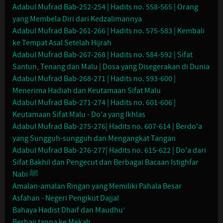
Adabul Mufrad Bab-252-254 | Hadits no. 558-565 | Orang
yang Membela Diri dari Kedzalimannya
Adabul Mufrad Bab-261-266 | Hadits no. 575-583 | Kembali
ke Tempat Asal Setelah Hijrah
Adabul Mufrad Bab-267-268 | Hadits no. 584-592 | Sifat
Santun, Tenang dan Malu | Dosa yang Disegerakan di Dunia
Adabul Mufrad Bab-268-271 | Hadits no. 593-600 |
Menerima Hadiah dan Keutamaan Sifat Malu
Adabul Mufrad Bab-271-274 | Hadits no. 601-606 |
Keutamaan Sifat Malu - Do'a yang Ikhlas
Adabul Mufrad Bab-275-276| Hadits no. 607-614 | Berdo'a
yang Sungguh-sungguh dan Mengangkat Tangan
Adabul Mufrad Bab-276-277| Hadits no. 615-622 | Do'a dari
Sifat Bakhil dan Pengecut dan Berbagai Bacaan Istighfar
Nabi ﷺ
Amalan-amalan Ringan yang Memiliki Pahala Besar
Asfahan - Negeri Pengikut Dajjal
Bahaya Hadist Dhaif dan Maudhu’
Berhaji tanpa ke Mekah