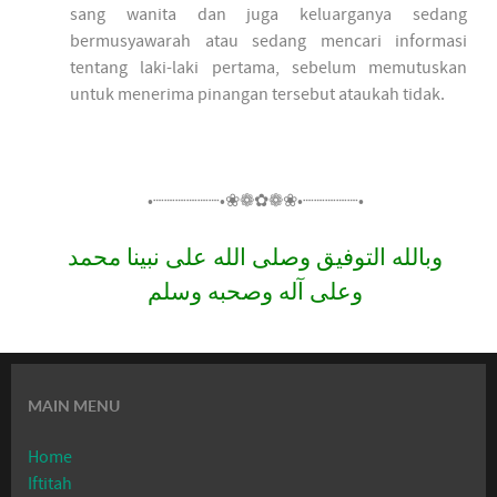
sang wanita dan juga keluarganya sedang
bermusyawarah atau sedang mencari informasi
tentang laki-laki pertama, sebelum memutuskan
untuk menerima pinangan tersebut ataukah tidak.
•┈┈┈┈┈┈•❀❁✿❁❀•┈┈┈┈┈•
وبالله التوفيق وصلى الله على نبينا محمد
وعلى آله وصحبه وسلم
MAIN MENU
Home
Iftitah