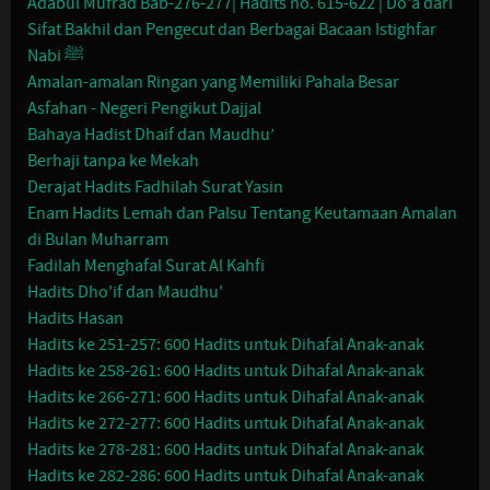
Adabul Mufrad Bab-276-277| Hadits no. 615-622 | Do'a dari
Sifat Bakhil dan Pengecut dan Berbagai Bacaan Istighfar
Nabi ﷺ
Amalan-amalan Ringan yang Memiliki Pahala Besar
Asfahan - Negeri Pengikut Dajjal
Bahaya Hadist Dhaif dan Maudhu’
Berhaji tanpa ke Mekah
Derajat Hadits Fadhilah Surat Yasin
Enam Hadits Lemah dan Palsu Tentang Keutamaan Amalan
di Bulan Muharram
Fadilah Menghafal Surat Al Kahfi
Hadits Dho'if dan Maudhu'
Hadits Hasan
Hadits ke 251-257: 600 Hadits untuk Dihafal Anak-anak
Hadits ke 258-261: 600 Hadits untuk Dihafal Anak-anak
Hadits ke 266-271: 600 Hadits untuk Dihafal Anak-anak
Hadits ke 272-277: 600 Hadits untuk Dihafal Anak-anak
Hadits ke 278-281: 600 Hadits untuk Dihafal Anak-anak
Hadits ke 282-286: 600 Hadits untuk Dihafal Anak-anak