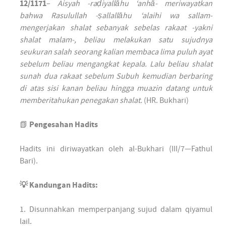
12/1171
–
Aisyah -raḍiyallāhu ‘anhā- meriwayatkan
bahwa Rasulullah -ṣallallāhu ‘alaihi wa sallam-
mengerjakan shalat sebanyak sebelas rakaat -yakni
shalat malam-, beliau melakukan satu sujudnya
seukuran salah seorang kalian membaca lima puluh ayat
sebelum beliau mengangkat kepala. Lalu beliau shalat
sunah dua rakaat sebelum Subuh kemudian berbaring
di atas sisi kanan beliau hingga muazin datang untuk
memberitahukan penegakan shalat.
(HR. Bukhari)
📗
Pengesahan Hadits
Hadits ini diriwayatkan oleh al-Bukhari (III/7—Fathul
Bari).
💡 Kandungan Hadits:
1. Disunnahkan memperpanjang sujud dalam qiyamul
lail.