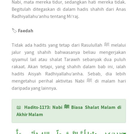
Nabi, mata mereka tidur, sedangkan hati mereka tidak.
Begitulah ditegaskan di dalam hadis shahih dari Anas
Radhiyallahu’anhu tentang Mi’raj.
🏷
Faedah
Tidak ada hadits yang tetap dari Rasulullah ﷺ melalui
jalur yang shahih bahwasanya beliau mengerjakan
qiyamul lail atau shalat Tarawih sebanyak dua puluh
rakaat. Akan tetapi, yang shahih dalam bab ini, ialah
hadits Aisyah Radhiyallahu’anha. Sebab, dia lebih
mengetahui perihal aktivitas Nabi ﷺ di malam hari
daripada yang lainnya.
📖
Hadits-1173: Nabi ﷺ Biasa Shalat Malam di
Akhir Malam