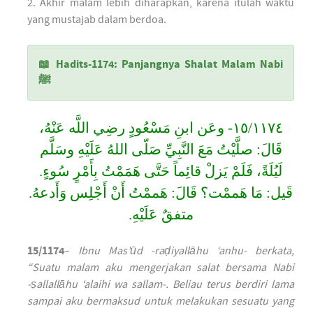
2. Akhir malam lebih diharapkan, karena itulah waktu
yang mustajab dalam berdoa.
📖 Hadits-1174: Panjangnya Shalat Malam Nabi
ﷺ
١٥/١١٧٤- وعَن ابنِ مَسْعُودٍ رضِي اللَّه عَنْهُ،
قَالَ: صلَّيْتُ مَعَ النَّبِيِّ صَلّى اللهُ عَلَيْهِ وسَلَّم
لَيُلَةً، فَلَمْ يَزلْ قائِماً حَتَّى هَمَمْتُ بِأَمْرٍ سُوءٍ.
قَيل: مَا هَممْت؟ قَالَ: هَممْتُ أَنْ أَجْلِس وَأَدعهُ.
متفقٌ عَلَيْهِ.
15/1174
–
Ibnu Mas’ūd -raḍiyallāhu ‘anhu- berkata,
“Suatu malam aku mengerjakan salat bersama Nabi
-ṣallallāhu ‘alaihi wa sallam-. Beliau terus berdiri lama
sampai aku bermaksud untuk melakukan sesuatu yang