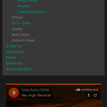
Media Sosial
Niswah
Tazkiyatun Nufus
Pilihan
Do'a - Dzikir
Ulama
Buku Islam
Online E-book
Al-Qur'an
Haji-Umrah
Media
Download
Assunnah Qatar