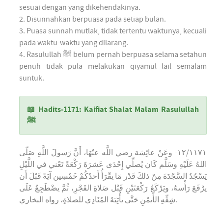
sesuai dengan yang dikehendakinya.
2. Disunnahkan berpuasa pada setiap bulan.
3. Puasa sunnah mutlak, tidak tertentu waktunya, kecuali
pada waktu-waktu yang dilarang.
4. Rasulullah ﷺ belum pernah berpuasa selama setahun
penuh tidak pula melakukan qiyamul lail semalam
suntuk.
📖 Hadits-1171: Kaifiat Shalat Malam Rasulullah
ﷺ
١٢/١١٧١- وعَنْ عائِشة رضي اللَّه عنْهَا، أَنَّ رَسولَ اللَّهِ صَلّى
اللهُ عَلَيْهِ وسَلَّم كَان يُصلِّي إِحْدَى عَشرَةَ رَكْعَةً تَعْني في اللَّيْلِ
يَسْجُدُ السَّجْدَةَ مِنْ ذلكَ قَدْر مَا يقْرَأُ أَحدُكُمْ خَمْسِين آيَةً قَبْلَ أَن
يرْفَعَ رَأْسهُ، ويَرْكَعُ رَكْعَتَيْنِ قَبْل صَلاةِ الفَجْرِ، ثُمَّ يضْطَجِعُ عَلَى
شِقِّهِ الأَيمْنِ حَتَّى يأْتِيَهُ المُنَادِي للصلاةِ، رواه البخاري.