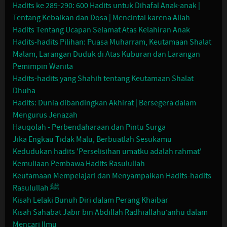
Hadits ke 289-290: 600 Hadits untuk Dihafal Anak-anak |
Tentang Kebaikan dan Dosa | Mencintai karena Allah
Hadits Tentang Ucapan Selamat Atas Kelahiran Anak
Hadits-hadits Pilihan: Puasa Muharram, Keutamaan Shalat
Malam, Larangan Duduk di Atas Kuburan dan Larangan
Pemimpin Wanita
Hadits-hadits yang Shahih tentang Keutamaan Shalat
Dhuha
Hadits: Dunia dibandingkan Akhirat | Bersegera dalam
Mengurus Jenazah
Hauqolah - Perbendaharaan dan Pintu Surga
Jika Engkau Tidak Malu, Berbuatlah Sesukamu
Kedudukan hadits 'Perselisihan umatku adalah rahmat'
Kemuliaan Pembawa Hadits Rasulullah
Keutamaan Mempelajari dan Menyampaikan Hadits-hadits
Rasulullah ﷺ
Kisah Lelaki Bunuh Diri dalam Perang Khaibar
Kisah Sahabat Jabir bin Abdillah Radhiallahu‘anhu dalam
Mencari Ilmu