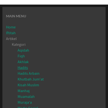
MAIN MENU
Home
Iftitah
Artikel
Kategori
Aqidah
Fiqh
Akhlak
Hadits
Hadits Arbain
Khutbah Jum'at
Kisah Muslim
Manhaj
Muamalah
Muraja'a