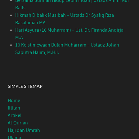
Bersama Sunnah Hidup Lebih Indah | Ustadz Ammi Nur
Baits
Hikmah Dibalik Musibah – Ustadz Dr Syafiq Riza
Basalamah MA
Hari Asyura (10 Muharram) – Ust. Dr. Firanda Andirja
M.A
10 Keistimewaan Bulan Muharram – Ustadz Johan
Saputra Halim, M.H.I.
SIMPLE SITEMAP
Home
Iftitah
Artikel
Al-Qur'an
Haji dan Umrah
Ulama