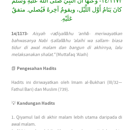
١٤/١١٧٣- وعنْهَا أَنَّ النَّبِيَّ صَلّى اللهُ عَلَيْهِ وسَلَّم
كانَ يَنَامُ أَوَّل اللَّيْل، ويقومُ آخِرهُ فَيُصلي. متفقٌ
عَلَيْهِ.
14/1173-
Aisyah -raḍiyallāhu ‘anhā- meriwayatkan
bahwasanya Nabi -ṣallallāhu ‘alaihi wa sallam- biasa
tidur di awal malam dan bangun di akhirnya, lalu
melaksanakan shalat.”
(Muttafaq ‘Alaih)
📗
Pengesahan Hadits
Hadits ini diriwayatkan oleh Imam al-Bukhari (III/32—
Fathul Bari) dan Muslim (739).
💡
Kandungan Hadits
1. Qiyamul lail di akhir malam lebih utama daripada di
awal malam.