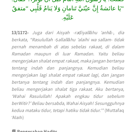
“يَا عائشةُ إِنَّ عيْنَيَّ تَنامانِ وَلا يَنامُ قَلْبِي “متفقٌ
عَلَيْهِ.
13/1172-
Juga dari Aisyah -raḍiyallāhu ‘anhā-, dia
berkata, “Rasulullah -ṣallallāhu ‘alaihi wa sallam- tidak
pernah menambah di atas sebelas rakaat, di dalam
Ramadan maupun di luar Ramadan. Yaitu beliau
mengerjakan shalat empat rakaat, maka jangan bertanya
tentang indah dan panjangnya. Kemudian beliau
mengerjakan lagi shalat empat rakaat lagi, dan jangan
bertanya tentang indah dan panjangnya. Kemudian
beliau mengerjakan shalat tiga rakaat. Aku bertanya,
‘Wahai Rasulullah! Apakah engkau tidur sebelum
berWitir?’ Beliau bersabda, Wahai Aisyah! Sesungguhnya
kedua mataku tidur, tetapi hatiku tidak tidur.'”
(Muttafaq
‘Alaih)
📗 Pengesahan Hadits