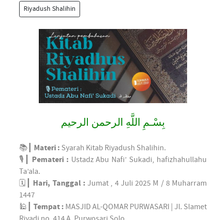
Riyadush Shalihin
بِسْـمِ اللَّهِ الرحمن الرحيم
📚┃
Materi :
Syarah Kitab Riyadush Shalihin.
🎙┃
Pemateri :
Ustadz Abu Nafi’ Sukadi, hafizhahullahu
Ta’ala.
🗓┃
Hari, Tanggal :
Jumat , 4 Juli 2025 M / 8 Muharram
1447
🕌┃
Tempat :
MASJID AL-QOMAR PURWASARI | Jl. Slamet
Riyadi no. 414 A, Purwosari Solo