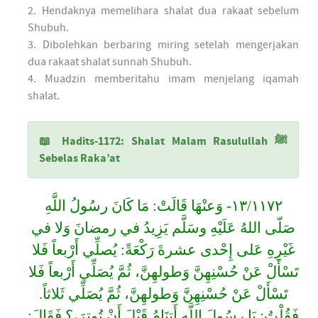
2. Hendaknya memelihara shalat dua rakaat sebelum
Shubuh.
3. Dibolehkan berbaring miring setelah mengerjakan
dua rakaat shalat sunnah Shubuh.
4. Muadzin memberitahu imam menjelang iqamah
shalat.
📖 Hadits-1172: Shalat Malam Rasulullah ﷺ
Sebelas Raka’at
١٣/١١٧٢- وَعنْهَا قَالَتْ: مَا كَانَ رسُولُ اللَّهِ
صَلّى اللهُ عَلَيْهِ وسَلَّم يَزِيدُ في رمضانَ وَلا في
غَيْرِهِ عَلى إِحْدى عشرةَ رَكْعَةً: يُصلِّي أَرْبعاً فَلا
تَسْأَلْ عَنْ حُسْنِهِنَّ وَطولهِنَّ، ثُمَّ يُصَلِّي أَرْبعاً فَلا
تَسْأَلْ عَنْ حُسْنِهِنَّ وَطولهِنَّ، ثُمَّ يُصَلِّي ثَلاثاً.
فَقُلْتُ: يَا رسُولَ اللَّهِ أَتنَامُ قَبْلَ أَنْ تُوترَ،؟ فَقَالَ: