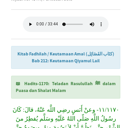
Kitab Fadhilah / Keutamaan Amal
(كتَاب الفَضَائِل)
Bab 212: Keutamaan Qiyamul Lail
📖 Hadits-1170: Teladan Rasulullah ﷺ dalam
Puasa dan Shalat Malam
١١/١١٧٠- وعنْ أَنَسٍ رضِي اللَّه عَنْهُ، قالَ: كَانَ
رسُولُ اللَّهِ صَلّى اللهُ عَلَيْهِ وسَلَّم يُفطِرُ منَ
الشَّهْرِ حتَّى نَظُنَّ أَنْ لاَ يَصُومَ مِنهُ، ويصَومُ حتَّى