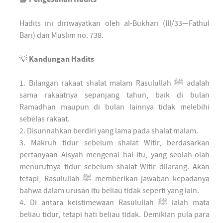
Hadits ini diriwayatkan oleh al-Bukhari (III/33—Fathul
Bari) dan Muslim no. 738.
💡
Kandungan Hadits
1. Bilangan rakaat shalat malam Rasulullah ﷺ adalah
sama rakaatnya sepanjang tahun, baik di bulan
Ramadhan maupun di bulan lainnya tidak melebihi
sebelas rakaat.
2. Disunnahkan berdiri yang lama pada shalat malam.
3. Makruh tidur sebelum shalat Witir, berdasarkan
pertanyaan Aisyah mengenai hal itu, yang seolah-olah
menurutnya tidur sebelum shalat Witir dilarang. Akan
tetapi, Rasulullah ﷺ memberikan jawaban kepadanya
bahwa dalam urusan itu beliau tidak seperti yang lain.
4. Di antara keistimewaan Rasulullah ﷺ ialah mata
beliau tidur, tetapi hati beliau tidak. Demikian pula para