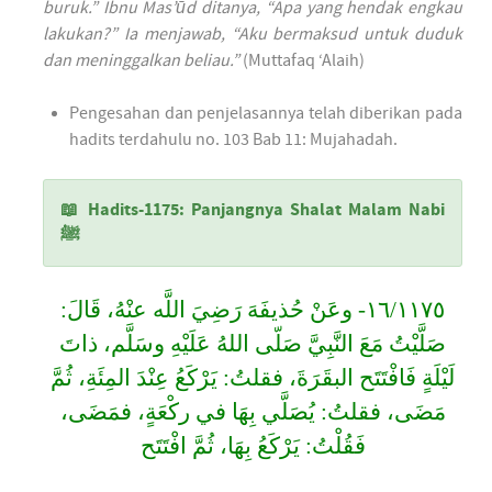
buruk.” Ibnu Mas’ūd ditanya, “Apa yang hendak engkau
lakukan?” Ia menjawab, “Aku bermaksud untuk duduk
dan meninggalkan beliau.”
(Muttafaq ‘Alaih)
Pengesahan dan penjelasannya telah diberikan pada
hadits terdahulu no. 103 Bab 11: Mujahadah.
📖 Hadits-1175: Panjangnya Shalat Malam Nabi
ﷺ
١٦/١١٧٥- وعَنْ حُذيفَهَ رَضِيَ اللَّه عنْهُ، قَالَ:
صَلَّيْتُ مَعَ النَّبِيَّ صَلّى اللهُ عَلَيْهِ وسَلَّم، ذاتَ
لَيْلَةٍ فَافْتَتَح البقَرَةَ، فقلتُ: يَرْكَعُ عِنْدَ المِئَةِ، ثُمَّ
مَضَى، فقلتُ: يُصَلَّي بِهَا في ركْعَةٍ، فمَضَى،
فَقُلْتُ: يَرْكَعُ بِهَا، ثُمَّ افْتَتَح