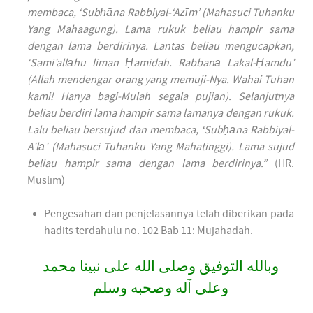
membaca, ‘Subḥāna Rabbiyal-‘Aẓīm’ (Mahasuci Tuhanku
Yang Mahaagung). Lama rukuk beliau hampir sama
dengan lama berdirinya. Lantas beliau mengucapkan,
‘Sami’allāhu liman Ḥamidah. Rabbanā Lakal-Ḥamdu’
(Allah mendengar orang yang memuji-Nya. Wahai Tuhan
kami! Hanya bagi-Mulah segala pujian). Selanjutnya
beliau berdiri lama hampir sama lamanya dengan rukuk.
Lalu beliau bersujud dan membaca, ‘Subḥāna Rabbiyal-
A’lā’ (Mahasuci Tuhanku Yang Mahatinggi). Lama sujud
beliau hampir sama dengan lama berdirinya.”
(HR.
Muslim)
Pengesahan dan penjelasannya telah diberikan pada
hadits terdahulu no. 102 Bab 11: Mujahadah.
وبالله التوفيق وصلى الله على نبينا محمد
وعلى آله وصحبه وسلم