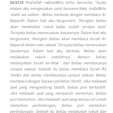
16/1175-
Ḥużaifah -raḍiyallāhu ‘anhu- bercerita, “Suatu
malam aku mengerjakan salat bersama Nabi -ṣallallāhu
‘alaihi wa sallam-. Beliau memulai dengan membaca Al-
Baqarah. Dalam hati aku bergumam, ‘Mungkin beliau
akan melakukan rukuk kalau sudah seratus ayat.’
Ternyata beliau meneruskan bacaannya. Dalam hati aku
bergumam, ‘Mungkin beliau akan membaca Surah Al-
Baqarah dalam satu rakaat.’ Ternyata beliau meneruskan
bacaannya. Dalam hati aku berkata, ‘Beliau akan
melakukan rukuk setelahnya.’ Namun beliau
melanjutkan Surah An-Nisā` dan beliau membacanya
sampai selesai. Setelah itu beliau membaca Surah Āli
‘Imrān dan beliau membacanya sampai selesai. Beliau
membaca dengan bacaan perlahan (tartil). Jika melewati
ayat yang mengandung tasbih, beliau pun bertasbih.
Jika melewati ayat yang menyuruh memohon, beliau
pun memohon. Jika melewati ayat yang menyuruh untuk
memohon perlindungan, beliau pun memohon
perlindungan. Setelah itu beliau melakukan rukuk dan