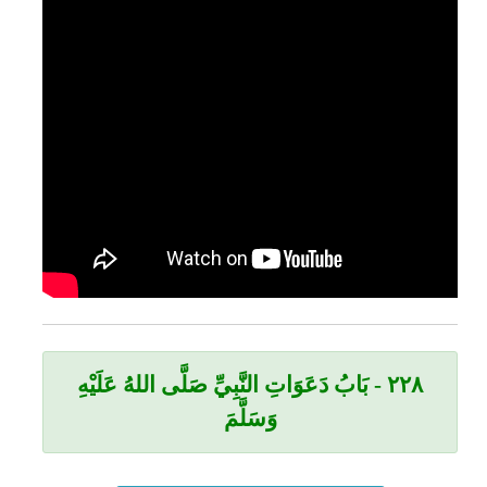
٨ - بَابُ دَعَوَاتِ النَّبِيِّ صَلَّى اللهُ عَلَيْهِ
٢
٢
وَسَلَّمَ