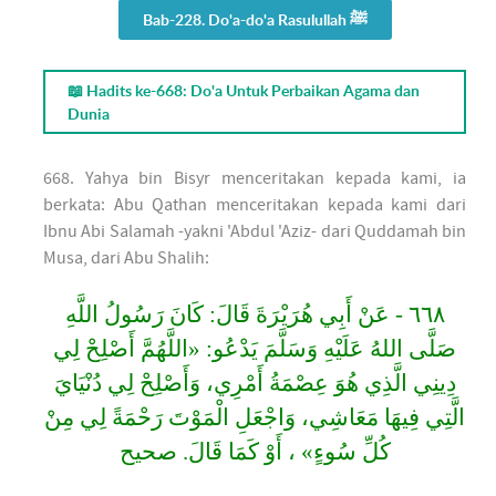
Bab-228. Do'a-do'a Rasulullah ﷺ
📖 Hadits ke-668: Do'a Untuk Perbaikan Agama dan
Dunia
668. Yahya bin Bisyr menceritakan kepada kami, ia
berkata: Abu Qathan menceritakan kepada kami dari
Ibnu Abi Salamah -yakni 'Abdul 'Aziz- dari Quddamah bin
Musa, dari Abu Shalih:
٦٦٨ - عَنْ أَبِي هُرَيْرَةَ قَالَ: كَانَ رَسُولُ اللَّهِ
صَلَّى اللهُ عَلَيْهِ وَسَلَّمَ يَدْعُو: «اللَّهُمَّ أَصْلِحْ لِي
دِينِي الَّذِي هُوَ عِصْمَةُ أَمْرِي، وَأَصْلِحْ لِي دُنْيَايَ
الَّتِي فِيهَا مَعَاشِي، وَاجْعَلِ الْمَوْتَ رَحْمَةً لِي مِنْ
كُلِّ سُوءٍ» ، أَوْ كَمَا قَالَ. صحيح