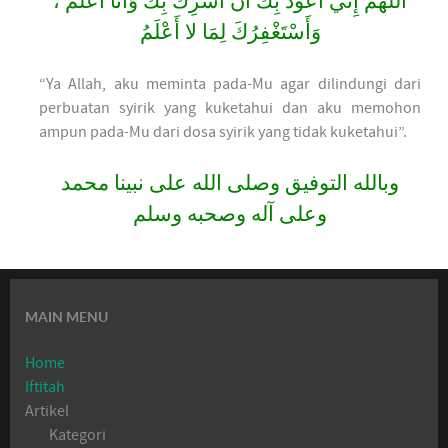
اللَّهُمَّ إِنِّي أَعُوذُ بِكَ أَنْ أُشْرِكَ بِكَ وَأَنَا أَعْلَمُ ،
وَأَسْتَغْفِرُكَ لِمَا لا أَعْلَمُ
“Ya Allah, aku meminta pada-Mu agar dilindungi dari
perbuatan syirik yang kuketahui dan aku memohon
ampun pada-Mu dari dosa syirik yang tidak kuketahui”.
وبالله التوفيق وصلى الله على نبينا محمد
وعلى آله وصحبه وسلم
MAIN MENU
Home
Iftitah
Artikel
Kategori