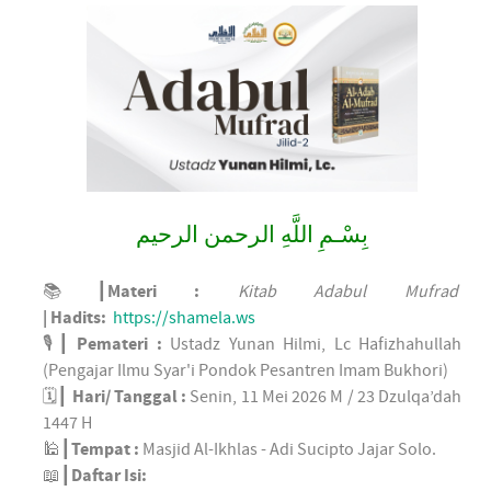
بِسْـمِ اللَّهِ الرحمن الرحيم
📚┃
Materi :
Kitab Adabul Mufrad
| Hadits:
https://shamela.ws
🎙┃
Pemateri :
Ustadz Yunan Hilmi, Lc Hafizhahullah
(Pengajar Ilmu Syar'i Pondok Pesantren Imam Bukhori)
🗓┃
Hari/ Tanggal :
Senin, 11 Mei 2026 M / 23 Dzulqa’dah
1447 H
🕌┃
Tempat :
Masjid Al-Ikhlas - Adi Sucipto Jajar Solo.
📖┃
Daftar Isi: