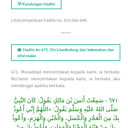
💡 Kandungan Hadits
Lihat penjelasan hadits no. 615 dan 648.
*****
📖 Hadits ke-671: Do'a berlindung dari kelemahan dan
sifat malas
671. Musaddad menceritakan kepada kami, ia berkata:
Mu'tamir menceritakan kepada kami, ia berkata: aku
mendengar ayahku berkata:
٦٧١ - سَمِعْتُ أَنَسَ بْنَ مَالِكٍ يَقُولُ: كَانَ النَّبِيُّ
صَلَّى اللهُ عَلَيْهِ وَسَلَّمَ يَقُولُ: «اللَّهُمَّ إِنِّي أَعُوذُ
بِكَ مِنَ الْعَجْزِ وَالْكَسَلِ، وَالْجُبْنِ وَالْهَرَمِ، وَأَعُوذُ
بِكَ مِنْ فِتْنَةِ الْمَحْيَا وَالْمَمَاتِ، وَأَعُوذُ بِكَ مِنْ