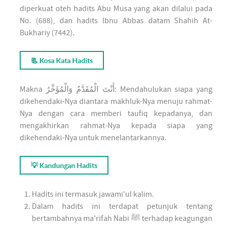
diperkuat oteh hadits Abu Musa yang akan dilalui pada
No. (688), dan hadits lbnu Abbas datam Shahih At-
Bukhariy (7442).
📃 Kosa Kata Hadits
Makna
أَنْتَ الْمُقَدَّمُ وَالْمُؤَخِّرُ
: Mendahulukan siapa yang
dikehendaki-Nya diantara makhluk-Nya menuju rahmat-
Nya dengan cara memberi taufiq kepadanya, dan
mengakhirkan rahmat-Nya kepada siapa yang
dikehendaki-Nya untuk menelantarkannya.
💡 Kandungan Hadits
Hadits ini termasuk jawami'ul kalim.
Dalam hadits ini terdapat petunjuk tentang
bertambahnya ma'rifah Nabi ﷺ terhadap keagungan