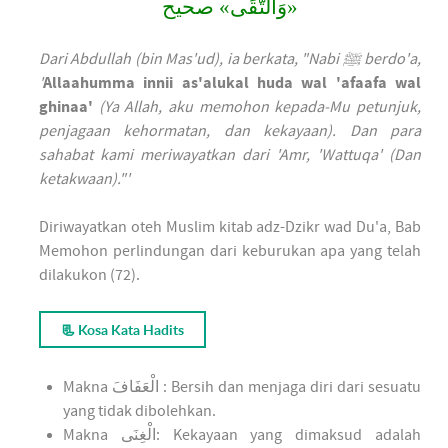
«وَالتُّقَى» صحيح
Dari Abdullah (bin Mas'ud), ia berkata, "Nabi ﷺ berdo'a,
'
Allaahumma innii as'alukal huda wal 'afaafa wal
ghinaa'
(Ya Allah, aku memohon kepada-Mu petunjuk,
penjagaan kehormatan, dan kekayaan). Dan para
sahabat kami meriwayatkan dari 'Amr, 'Wattuqa' (Dan
ketakwaan)."'
Diriwayatkan oteh Muslim kitab adz-Dzikr wad Du'a, Bab
Memohon perlindungan dari keburukan apa yang telah
dilakukon (72).
📃 Kosa Kata Hadits
Makna الْعَفَافَ : Bersih dan menjaga diri dari sesuatu
yang tidak dibolehkan.
Makna الْغِنَى: Kekayaan yang dimaksud adalah