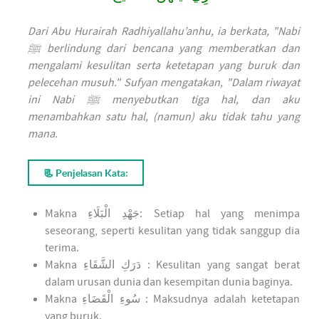
Dari Abu Hurairah Radhiyallahu’anhu, ia berkata, "Nabi
ﷺ berlindung dari bencana yang memberatkan dan
mengalami kesulitan serta ketetapan yang buruk dan
pelecehan musuh." Sufyan mengatakan, "Dalam riwayat
ini Nabi ﷺ menyebutkan tiga hal, dan aku
menambahkan satu hal, (namun) aku tidak tahu yang
mana.
📃 Penjelasan Kata:
Makna
جَهْدِ الْبَلَاءِ
: Setiap hal yang menimpa
seseorang, seperti kesulitan yang tidak sanggup dia
terima.
Makna
دَرَكِ الشَّقَاءِ
: Kesulitan yang sangat berat
dalam urusan dunia dan kesempitan dunia baginya.
Makna
سُوءِ الْقَضَاءِ
: Maksudnya adalah ketetapan
yang buruk.