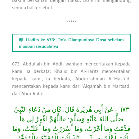
bakhil berkaitan dengan nafsu. Do'a ini mengandung
semua hal tersebut.
*****
📖 Hadits ke-673: Do'a Diampuninya Dosa sebelum
maupun sesudahnya
673. Abdullah bin Abdil wahhab menceritakan kepada
kami, ia berkata: Khalid bin Al-Harits menceritakan
kepada kami, ia berkata, 'Abdurrahman Al-Mas'udi
menceritakan kepada kami dari 'Alqamah bin Martsad,
dari Abur Rabi:
٦٧٣ - عَنْ أَبِي هُرَيْرَةَ قَالَ: كَانَ مِنْ دُعَاءِ النَّبِيِّ
صَلَّى اللهُ عَلَيْهِ وَسَلَّمَ: «اللَّهُمَّ اغْفِرْ لِي مَا
قَدَّمْتُ وَمَا أَخَّرْتُ، وَمَا أَسْرَرْتُ وَمَا أَعْلَنْتُ، وَمَا
أَنْتَ أَعْلَمُ بِهِ مِنِّي، إِنَّكَ أَنْتَ الْمُقَدَّمُ وَالْمُؤَخِّرُ،