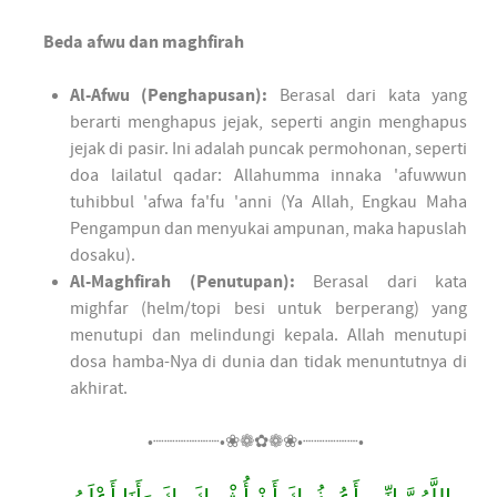
Beda afwu dan maghfirah
Al-Afwu (Penghapusan):
Berasal dari kata yang
berarti menghapus jejak, seperti angin menghapus
jejak di pasir. Ini adalah puncak permohonan, seperti
doa lailatul qadar: Allahumma innaka 'afuwwun
tuhibbul 'afwa fa'fu 'anni (Ya Allah, Engkau Maha
Pengampun dan menyukai ampunan, maka hapuslah
dosaku).
Al-Maghfirah (Penutupan):
Berasal dari kata
mighfar (helm/topi besi untuk berperang) yang
menutupi dan melindungi kepala. Allah menutupi
dosa hamba-Nya di dunia dan tidak menuntutnya di
akhirat.
•┈┈┈┈┈┈•❀❁✿❁❀•┈┈┈┈┈•