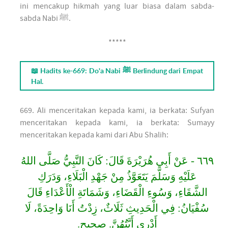
ini mencakup hikmah yang luar biasa dalam sabda-
sabda Nabi ﷺ.
*****
📖 Hadits ke-669: Do'a Nabi ﷺ Berlindung dari Empat
Hal.
669. Ali menceritakan kepada kami, ia berkata: Sufyan
menceritakan kepada kami, ia berkata: Sumayy
menceritakan kepada kami dari Abu Shalih:
٦٦٩ - عَنْ أَبِي هُرَيْرَةَ قَالَ: كَانَ النَّبِيُّ صَلَّى اللهُ
عَلَيْهِ وَسَلَّمَ يَتَعَوَّذُ مِنْ جَهْدِ الْبَلَاءِ، وَدَرَكِ
الشَّقَاءِ، وَسُوءِ الْقَضَاءِ، وَشَمَاتَةِ الْأَعْدَاءِ قَالَ
سُفْيَانُ: فِي الْحَدِيثِ ثَلَاثٌ، زِدْتُ أَنَا وَاحِدَةً، لَا
أَدْرِي أَيَّتُهُنَّ. صحيح.