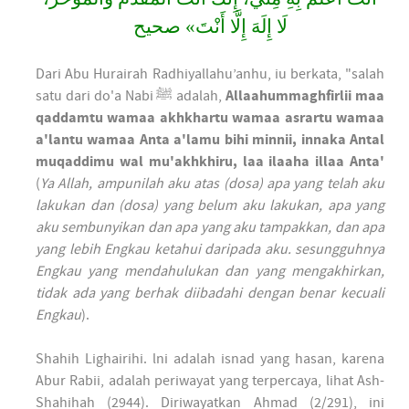
لَا إِلَهَ إِلَّا أَنْتَ» صحيح
Dari Abu Hurairah Radhiyallahu’anhu, iu berkata, "salah
satu dari do'a Nabi ﷺ adalah,
Allaahummaghfirlii maa
qaddamtu wamaa akhkhartu wamaa asrartu wamaa
a'lantu wamaa Anta a'lamu bihi minnii, innaka Antal
muqaddimu wal mu'akhkhiru, laa ilaaha illaa Anta'
(
Ya Allah, ampunilah aku atas (dosa) apa yang telah aku
lakukan dan (dosa) yang belum aku lakukan, apa yang
aku sembunyikan dan apa yang aku tampakkan, dan apa
yang lebih Engkau ketahui daripada aku. sesungguhnya
Engkau yang mendahulukan dan yang mengakhirkan,
tidak ada yang berhak diibadahi dengan benar kecuali
Engkau
).
Shahih Lighairihi. lni adalah isnad yang hasan, karena
Abur Rabii, adalah periwayat yang terpercaya, lihat Ash-
Shahihah (2944). Diriwayatkan Ahmad (2/291), ini