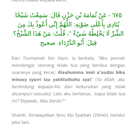
menceritakan kepada kami:
٦٧٥ - عَنْ ثُمَامَةَ بْنِ حَزْنٍ قَالَ: سَمِعْتُ شَيْخًا
يُنَادِي بِأَعْلَى صَوْتِهِ: اللَّهُمَّ إِنِّي أَعُوذُ بِكَ مِنَ
الشَّرِّ لَا يَخْلِطُهُ شَيْءٌ "، قُلْتُ: مَنْ هَذَا الشَّيْخُ؟
قِيلَ: أَبُو الدَّرْدَاءِ. صحيح
Dari Tsumamah bin Hazn, ia berkata, "Aku pernah
mendengar seorang lelaki tua yang berdoa dengan
suaranya yang keras:
Alaahumma innii a'uudzu bika
minasy syarri laa yakhluthuhu syai
" (
Ya Allah, aku
berlindung kepada-Mu dari keburukan yang tidak
dicampuri sesuatu
). Lalu aku bertanya,
'siapa lelaki tua
ini?'
Dijawab,
'Abu Darda'."'
Shahih. Diriwayatkan lbnu Abi Syaibah (295401 melalui
jalur lain.