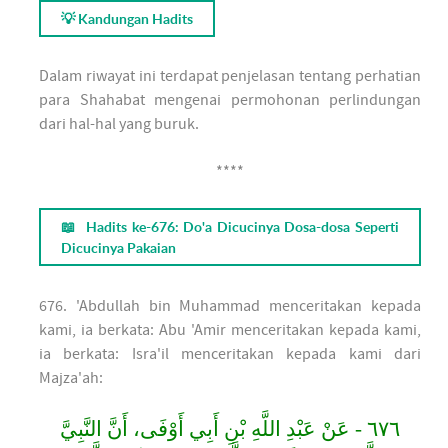
💡 Kandungan Hadits
Dalam riwayat ini terdapat penjelasan tentang perhatian
para Shahabat mengenai permohonan perlindungan
dari hal-hal yang buruk.
****
📖 Hadits ke-676: Do'a Dicucinya Dosa-dosa Seperti
Dicucinya Pakaian
676. 'Abdullah bin Muhammad menceritakan kepada
kami, ia berkata: Abu 'Amir menceritakan kepada kami,
ia berkata: Isra'il menceritakan kepada kami dari
Majza'ah:
٦٧٦ - عَنْ عَبْدِ اللَّهِ بْنِ أَبِي أَوْفَى، أَنَّ النَّبِيَّ