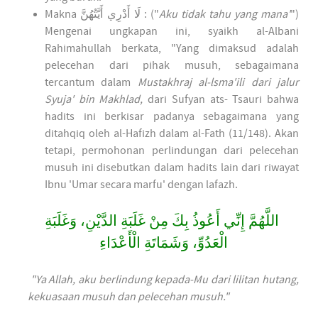
Makna
لَا أَدْرِي أَيَّتُهُنَّ
: ("
Aku tidak tahu yang mana'
")
Mengenai ungkapan ini, syaikh al-Albani
Rahimahullah berkata, "Yang dimaksud adalah
pelecehan dari pihak musuh, sebagaimana
tercantum dalam
Mustakhraj al-lsma'ili dari jalur
Syuja' bin Makhlad,
dari Sufyan ats- Tsauri bahwa
hadits ini berkisar padanya sebagaimana yang
ditahqiq oleh al-Hafizh dalam al-Fath (11/148). Akan
tetapi, permohonan perlindungan dari pelecehan
musuh ini disebutkan dalam hadits lain dari riwayat
Ibnu 'Umar secara marfu' dengan lafazh.
اللَّهُمَّ إِنِّي أَعُوذُ بِكَ مِنْ غَلَبَةِ الدَّيْنِ، وَغَلَبَةِ
الْعَدُوِّ، وَشَمَاتَةِ الْأَعْدَاءِ
"Ya Allah, aku berlindung kepada-Mu dari lilitan hutang,
kekuasaan musuh dan pelecehan musuh."