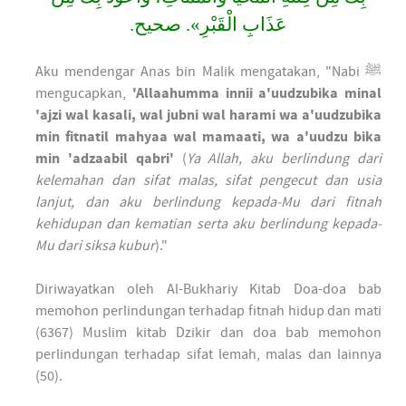
عَذَابِ الْقَبْرِ». صحيح.
Aku mendengar Anas bin Malik mengatakan, "Nabi ﷺ
mengucapkan,
'Allaahumma innii a'uudzubika minal
'ajzi wal kasali, wal jubni wal harami wa a'uudzubika
min fitnatil mahyaa wal mamaati, wa a'uudzu bika
min 'adzaabil qabri'
(
Ya Allah, aku berlindung dari
kelemahan dan sifat malas, sifat pengecut dan usia
lanjut, dan aku berlindung kepada-Mu dari fitnah
kehidupan dan kematian serta aku berlindung kepada-
Mu dari siksa kubur
)."
Diriwayatkan oleh Al-Bukhariy Kitab Doa-doa bab
memohon perlindungan terhadap fitnah hidup dan mati
(6367) Muslim kitab Dzikir dan doa bab memohon
perlindungan terhadap sifat lemah, malas dan lainnya
(50).