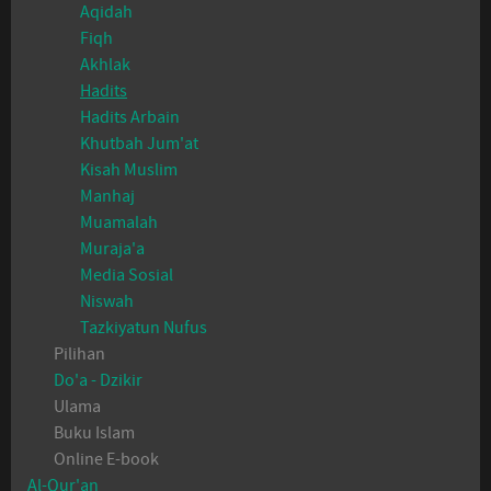
Aqidah
Fiqh
Akhlak
Hadits
Hadits Arbain
Khutbah Jum'at
Kisah Muslim
Manhaj
Muamalah
Muraja'a
Media Sosial
Niswah
Tazkiyatun Nufus
Pilihan
Do'a - Dzikir
Ulama
Buku Islam
Online E-book
Al-Qur'an