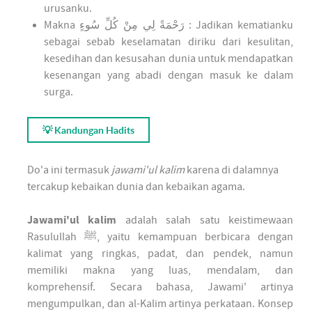
urusanku.
Makna
رَحْمَةً لِي مِنْ كُلِّ سُوءٍ
: Jadikan kematianku
sebagai sebab keselamatan diriku dari kesulitan,
kesedihan dan kesusahan dunia untuk mendapatkan
kesenangan yang abadi dengan masuk ke dalam
surga.
💡 Kandungan Hadits
Do'a ini termasuk
jawami'ul kalim
karena di dalamnya
tercakup kebaikan dunia dan kebaikan agama.
Jawami'ul kalim
adalah salah satu keistimewaan
Rasulullah ﷺ, yaitu kemampuan berbicara dengan
kalimat yang ringkas, padat, dan pendek, namun
memiliki makna yang luas, mendalam, dan
komprehensif. Secara bahasa, Jawami' artinya
mengumpulkan, dan al-Kalim artinya perkataan. Konsep