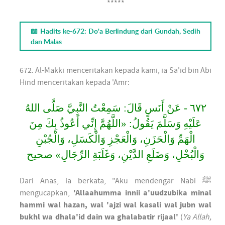
*****
📖 Hadits ke-672: Do'a Berlindung dari Gundah, Sedih
dan Malas
672. Al-Makki menceritakan kepada kami, ia Sa'id bin Abi
Hind menceritakan kepada 'Amr:
٦٧٢ - عَنْ أَنَسٍ قَالَ: سَمِعْتُ النَّبِيَّ صَلَّى اللهُ
عَلَيْهِ وَسَلَّمَ يَقُولُ: «اللَّهُمَّ إِنِّي أَعُوذُ بِكَ مِنَ
الْهَمِّ وَالْحَزَنِ، وَالْعَجْزِ وَالْكَسَلِ، وَالْجُبْنِ
وَالْبُخْلِ، وَضَلَعِ الدَّيْنِ، وَغَلَبَةِ الرِّجَالِ» صحيح
Dari Anas, ia berkata, "Aku mendengar Nabi ﷺ
mengucapkan,
'Allaahumma innii a'uudzubika minal
hammi wal hazan, wal 'ajzi wal kasali wal jubn wal
bukhl wa dhala'id dain wa ghalabatir rijaal'
(
Ya Allah,