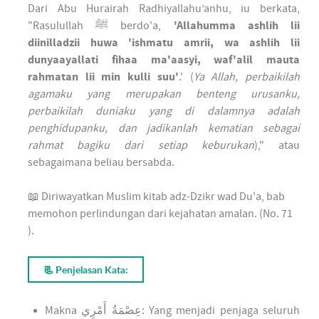
Dari Abu Hurairah Radhiyallahu’anhu, iu berkata,
"Rasulullah ﷺ berdo'a,
'Allahumma ashlih lii
diinilladzii huwa 'ishmatu amrii, wa ashlih lii
dunyaayallati fihaa ma'aasyi, waf'alil mauta
rahmatan lii min kulli suu'
.' (
Ya Allah, perbaikilah
agamaku yang merupakan benteng urusanku,
perbaikilah duniaku yang di dalamnya adalah
penghidupanku, dan jadikanlah kematian sebagai
rahmat bagiku dari setiap keburukan
)," atau
sebagaimana beliau bersabda.
📖 Diriwayatkan Muslim kitab adz-Dzikr wad Du'a, bab
memohon perlindungan dari kejahatan amalan. (No. 71
).
📃 Penjelasan Kata:
Makna
عِصْمَةُ أَمْرِي
: Yang menjadi penjaga seluruh