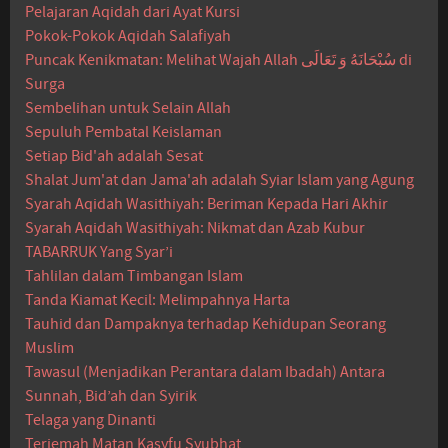
Pelajaran Aqidah dari Ayat Kursi
Pokok-Pokok Aqidah Salafiyah
Puncak Kenikmatan: Melihat Wajah Allah سُبْحَانَهُ وَ تَعَالَى di
Surga
Sembelihan untuk Selain Allah
Sepuluh Pembatal Keislaman
Setiap Bid'ah adalah Sesat
Shalat Jum'at dan Jama'ah adalah Syiar Islam yang Agung
Syarah Aqidah Wasithiyah: Beriman Kepada Hari Akhir
Syarah Aqidah Wasithiyah: Nikmat dan Azab Kubur
TABARRUK Yang Syar’i
Tahlilan dalam Timbangan Islam
Tanda Kiamat Kecil: Melimpahnya Harta
Tauhid dan Dampaknya terhadap Kehidupan Seorang
Muslim
Tawasul (Menjadikan Perantara dalam Ibadah) Antara
Sunnah, Bid’ah dan Syirik
Telaga yang Dinanti
Terjemah Matan Kasyfu Syubhat