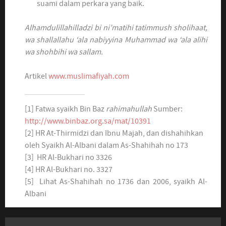
suami dalam perkara yang baik.
Alhamdulillahilladzi bi ni’matihi tatimmush sholihaat,
wa shallallahu ‘ala nabiyyina Muhammad wa ‘ala alihi
wa shohbihi wa sallam.
Artikel
www.muslimafiyah.com
[1] Fatwa syaikh Bin Baz
rahimahullah
Sumber:
http://www.binbaz.org.sa/mat/10391
[2] HR At-Thirmidzi dan Ibnu Majah, dan dishahihkan
oleh Syaikh Al-Albani dalam As-Shahihah no 173
[3] HR Al-Bukhari no 3326
[4] HR Al-Bukhari no. 3327
[5] Lihat As-Shahihah no 1736 dan 2006, syaikh Al-
Albani