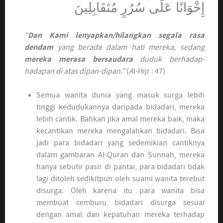
إِخْوَانًا عَلَى سُرُرٍ مُتَقَابِلِينَ
“
Dan Kami lenyapkan/hilangkan segala rasa
dendam
yang berada dalam hati mereka, sedang
mereka merasa bersaudara
duduk berhadap-
hadapan di atas dipan-dipan.”
(
A
l-Hijr : 47)
Semua wanita dunia yang masuk surga lebih
tinggi kedudukannya daripada bidadari, mereka
lebih cantik. Bahkan jika amal mereka baik, maka
kecantikan mereka mengalahkan bidadari. Bisa
jadi para bidadari yang sedemikian cantiknya
dalam gambaran Al-Quran dan Sunnah, mereka
hanya sebutir pasir di pantai, para bidadari tidak
lagi ditoleh sedikitpun oleh suami wanita terebut
disurga. Oleh karena itu para wanita bisa
membuat cemburu bidadari disurga sesuai
dengan amal dan kepatuhan mereka terhadap