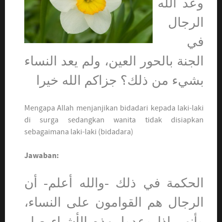
وعد الله
الرجال
في
الجنة بالحور العين، ولم يعد النساء
بشيء من ذلك؟ جزاكم الله خيرا
Mengapa Allah menjanjikan bidadari kepada laki-laki
di surga sedangkan wanita tidak disiapkan
sebagaimana laki-laki (bidadara)
Jawaban:
الحكمة في ذلك -والله أعلم- أن
الرجال هم القوامون على النساء،
وأنهم إذا وعدوا بهذه الأشياء صار