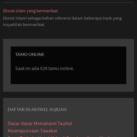
Ebook Islam yang bermanfaat.
Ebook Islami sebagai bahan referensi dalam beberapa topik yang
insyaAllah bermanfaat.
TAMU ONLINE
Saat ini ada 529 tamu online.
DAFTAR ISI ARTIKEL AQIDAH
Dasar-dasar Memahami Tauhid
Kesempurnaan Tawakal