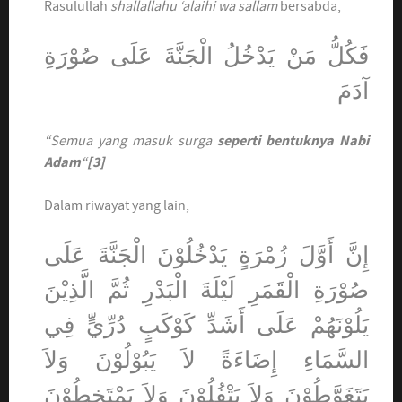
Rasulullah
shallallahu ‘alaihi wa sallam
bersabda,
فَكُلُّ مَنْ يَدْخُلُ الْجَنَّةَ عَلَى صُوْرَةِ
آدَمَ
“Semua yang masuk surga
seperti bentuknya Nabi
Adam
“
[3]
Dalam riwayat yang lain,
إِنَّ أَوَّلَ زُمْرَةٍ يَدْخُلُوْنَ الْجَنَّةَ عَلَى
صُوْرَةِ الْقَمَرِ لَيْلَةَ الْبَدْرِ ثُمَّ الَّذِيْنَ
يَلُوْنَهُمْ عَلَى أَشَدِّ كَوْكَبٍ دُرِّيٍّ فِي
السَّمَاءِ إِضَاءَةً لاَ يَبُوْلُوْنَ وَلاَ
يَتَغَوَّطُوْنَ وَلاَ يَتْفُلُوْنَ وَلاَ يَمْتَخِطُوْنَ