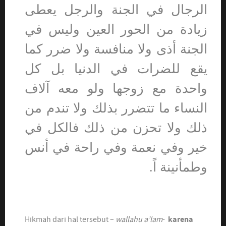
الرجال في الجنة والرجل يعطى
زيادة من الحور العين وليس في
الجنة أذى ولا منافسة ولا ضرر كما
يقع للضرات في الدنيا بل كل
واحدة مع زوجها ولو معه آلاف
النساء ما تتضرر بذلك ولا تندم من
ذلك ولا تحزن من ذلك فالكل في
خير وفي نعمة وفي راحة في أنس
وطمأنينة اً.
Hikmah dari hal tersebut –
wallahu a’lam
-
karena