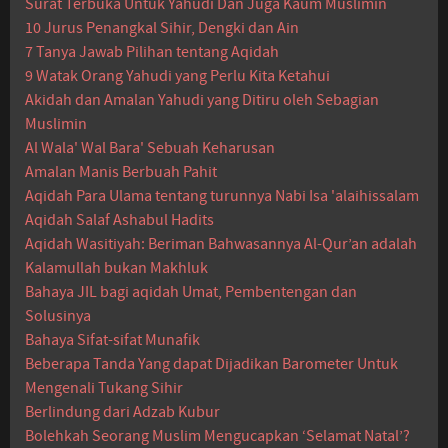
Surat Terbuka Untuk Yahudi Dan Juga Kaum Muslimin
10 Jurus Penangkal Sihir, Dengki dan Ain
7 Tanya Jawab Pilihan tentang Aqidah
9 Watak Orang Yahudi yang Perlu Kita Ketahui
Akidah dan Amalan Yahudi yang Ditiru oleh Sebagian
Muslimin
Al Wala' Wal Bara' Sebuah Keharusan
Amalan Manis Berbuah Pahit
Aqidah Para Ulama tentang turunnya Nabi Isa 'alaihissalam
Aqidah Salaf Ashabul Hadits
Aqidah Wasitiyah: Beriman Bahwasannya Al-Qur’an adalah
Kalamullah bukan Makhluk
Bahaya JIL bagi aqidah Umat, Pembentengan dan
Solusinya
Bahaya Sifat-sifat Munafik
Beberapa Tanda Yang dapat Dijadikan Barometer Untuk
Mengenali Tukang Sihir
Berlindung dari Adzab Kubur
Bolehkah Seorang Muslim Mengucapkan ‘Selamat Natal’?