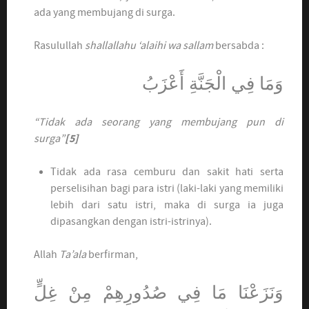
ada yang membujang di surga.
Rasulullah
shallallahu ‘alaihi wa sallam
bersabda :
وَمَا فِي الْجَنَّةِ أَعْزَبُ
“Tidak ada seorang yang membujang pun di
surga”
[5]
Tidak ada rasa cemburu dan sakit hati serta
perselisihan bagi para istri (laki-laki yang memiliki
lebih dari satu istri, maka di surga ia juga
dipasangkan dengan istri-istrinya).
Allah
Ta’ala
berfirman,
وَنَزَعْنَا مَا فِي صُدُورِهِمْ مِنْ غِلٍّ