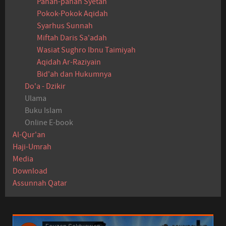
Panah-panah Syetan
Pokok-Pokok Aqidah
Syarhus Sunnah
Miftah Daris Sa'adah
Wasiat Sughro Ibnu Taimiyah
Aqidah Ar-Raziyain
Bid'ah dan Hukumnya
Do'a - Dzikir
Ulama
Buku Islam
Online E-book
Al-Qur'an
Haji-Umrah
Media
Download
Assunnah Qatar