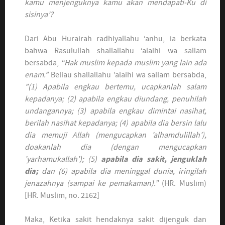
kamu menjenguknya kamu akan mendapati-Ku di
sisinya’?
Dari Abu Hurairah radhiyallahu ‘anhu, ia berkata
bahwa Rasulullah shallallahu ‘alaihi wa sallam
bersabda,
“Hak muslim kepada muslim yang lain ada
enam.”
Beliau shallallahu ’alaihi wa sallam bersabda,
”(1) Apabila engkau bertemu, ucapkanlah salam
kepadanya; (2) apabila engkau diundang, penuhilah
undangannya; (3) apabila engkau dimintai nasihat,
berilah nasihat kepadanya; (4) apabila dia bersin lalu
dia memuji Allah (mengucapkan ’alhamdulillah’),
doakanlah dia (dengan mengucapkan
’yarhamukallah’); (5)
apabila dia sakit, jenguklah
dia;
dan (6) apabila dia meninggal dunia, iringilah
jenazahnya (sampai ke pemakaman).”
(HR. Muslim)
[HR. Muslim, no. 2162]
Maka, Ketika sakit hendaknya sakit dijenguk dan