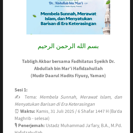
بسم الله الرحمن الرحيم
Tabligh Akbar bersama Fadhilatus Syeikh Dr.
Abdullah bin Mar’i Hafidzahullah
(Mudir Daarul Hadits Fiyusy, Yaman)
Sesi 1:
✍ Tema:
Membela Sunnah, Merawat Islam, dan
Menyatukan Barisan di Era Keterasingan
⏰
Waktu:
Kamis, 31 Juli 2025 / 6 Shafar 1447 H (Ba’da
Maghrib - selesai)
🎙
Penerjemah:
Ustadz Muhammad Ja’fary, B.A., M.Pd.
Hafidzahullah