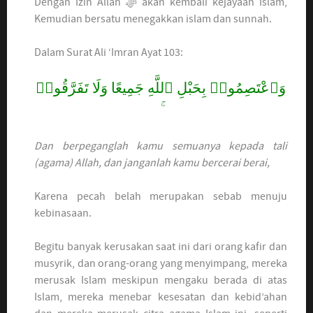
Dengan Izin Allah ﷻ akan kembali kejayaan Islam,
Kemudian bersatu menegakkan islam dan sunnah.
Dalam Surat Ali ‘Imran Ayat 103:
وَٱعْتَصِمُوا۟ بِحَبْلِ ٱللَّهِ جَمِيعًا وَلَا تَفَرَّقُوا۟
Dan berpeganglah kamu semuanya kepada tali
(agama) Allah, dan janganlah kamu bercerai berai,
Karena pecah belah merupakan sebab menuju
kebinasaan.
Begitu banyak kerusakan saat ini dari orang kafir dan
musyrik, dan orang-orang yang menyimpang, mereka
merusak Islam meskipun mengaku berada di atas
Islam, mereka menebar kesesatan dan kebid’ahan