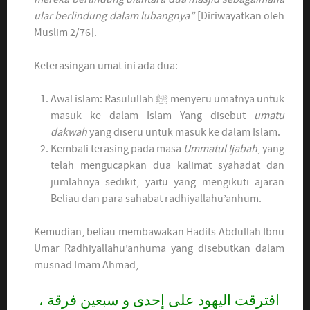
ular berlindung dalam lubangnya”
[Diriwayatkan oleh
Muslim 2/76].
Keterasingan umat ini ada dua:
Awal islam: Rasulullah ﷺ menyeru umatnya untuk
masuk ke dalam Islam Yang disebut
umatu
dakwah
yang diseru untuk masuk ke dalam Islam.
Kembali terasing pada masa
Ummatul Ijabah
, yang
telah mengucapkan dua kalimat syahadat dan
jumlahnya sedikit, yaitu yang mengikuti ajaran
Beliau dan para sahabat radhiyallahu’anhum.
Kemudian, beliau membawakan Hadits Abdullah Ibnu
Umar Radhiyallahu’anhuma yang disebutkan dalam
musnad Imam Ahmad,
افترقت اليهود على إحدى و سبعين فرقة ،