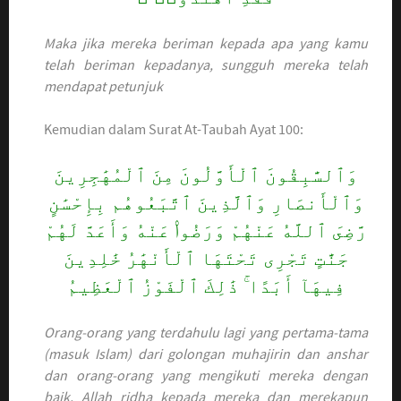
Maka jika mereka beriman kepada apa yang kamu
telah beriman kepadanya, sungguh mereka telah
mendapat petunjuk
Kemudian dalam Surat At-Taubah Ayat 100:
وَٱلسَّٰبِقُونَ ٱلْأَوَّلُونَ مِنَ ٱلْمُهَٰجِرِينَ
وَٱلْأَنصَارِ وَٱلَّذِينَ ٱتَّبَعُوهُم بِإِحْسَٰنٍ
رَّضِىَ ٱللَّهُ عَنْهُمْ وَرَضُوا۟ عَنْهُ وَأَعَدَّ لَهُمْ
جَنَّٰتٍ تَجْرِى تَحْتَهَا ٱلْأَنْهَٰرُ خَٰلِدِينَ
فِيهَآ أَبَدًا ۚ ذَٰلِكَ ٱلْفَوْزُ ٱلْعَظِيمُ
Orang-orang yang terdahulu lagi yang pertama-tama
(masuk Islam) dari golongan muhajirin dan anshar
dan orang-orang yang mengikuti mereka dengan
baik, Allah ridha kepada mereka dan merekapun