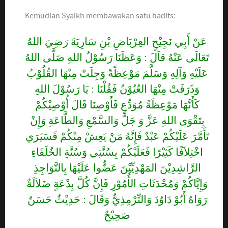
Kemudian Syaikh membawakan satu hadits:
عَنْ أَبِي نَجِيْحٍ العِرْبَاضِ بْنِ سَارِيَةَ رَضِيَ اللهُ
تَعَالَى عَنْهُ قاَلَ : وَعَظَنَا رَسُوْلُ اللهِ صَلَّى اللهُ
عَلَيْهِ وَآلِهِ وَسَلَّمَ مَوْعِظًةً وَجِلَتْ مِنْهَا القُلُوْبُ
وَذَرَفَتْ مِنْهَا العُيُوْنُ فَقُلْنَا : يَا رَسُوْلَ اللهِ
كَأَنَّهَا مَوْعِظَةً مُوَدِّعٍ فَأَوْصِنَا قَالَ أُوْصِيْكُمْ
بِتَقْوَى اللهِ عَزَّ وَ جَلَّ وَالسَّمْعِ وَالطَّاعَةِ وَإِنْ
تَأَمَّرَ عَلَيْكُمْ عَبْدٌ فَإِنَّهُ مَنْ يَعِشْ مِنْكُمْ فَسَيَرَي
اخْتِلاَفًا كَثِيْرًا فَعَلَيْكُمْ بِسُنَّتِي وَسُنَّةِ الخُلَفَاءِ
الرَّاشِدِيْنَ المَهْدِيِّيْنَ عَضُّوا عَلَيْهَا بِالنَّوَاجِذِ
وَإِيَّاكُمْ وَمُحْدَثَاتِ الأُمُوْرِ فَإِنَّ كُلَّ بِدْعَةٍ ضَلاَلَةٌ
رَوَاهُ أَبُوْ دَاوُدَ وَالتِّرْمِذِيُّ وَقَالَ : حَدِيْثٌ حَسَنٌ
صَحِيْحٌ