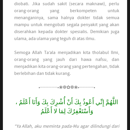
diobati. Jika sudah sakit (secara maknawi), perlu
orang-orang yang berkompeten untuk
menanganinya, sama halnya dokter tidak semua
mampu untuk mengobati segala penyakit yang akan
diserahkan kepada dokter spesialis. Demikian juga
ulama, ada ulama yang teguh di atas ilmu.
Semoga Allah Ta’ala menjadikan kita tholabul Ilmi,
orang-orang yang jauh dari hawa nafsu, dan
menjadikan kita orang-orang yang pertengahan, tidak
berlebihan dan tidak kurang.
•┈┈┈┈┈┈•❀❁✿❁❀•┈┈┈┈┈•
اللَّهُمَّ إِنِّي أَعُوذُ بِكَ أَنْ أُشْرِكَ بِكَ وَأَنَا أَعْلَمُ ،
وَأَسْتَغْفِرُكَ لِمَا لا أَعْلَمُ
“Ya Allah, aku meminta pada-Mu agar dilindungi dari