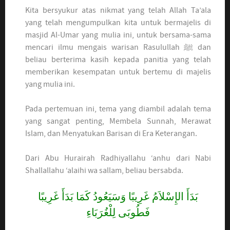
Kita bersyukur atas nikmat yang telah Allah Ta’ala
yang telah mengumpulkan kita untuk bermajelis di
masjid Al-Umar yang mulia ini, untuk bersama-sama
mencari ilmu mengais warisan Rasulullah ﷺ dan
beliau berterima kasih kepada panitia yang telah
memberikan kesempatan untuk bertemu di majelis
yang mulia ini.
Pada pertemuan ini, tema yang diambil adalah tema
yang sangat penting, Membela Sunnah, Merawat
Islam, dan Menyatukan Barisan di Era Keterangan.
Dari Abu Hurairah Radhiyallahu ‘anhu dari Nabi
Shallallahu ‘alaihi wa sallam, beliau bersabda.
بَدَأَ الإِسْلاَمُ غَرِيبًا وَسَيَعُودُ كَمَا بَدَأَ غَرِيبًا
فَطُوبَى لِلْغُرَبَاءِ