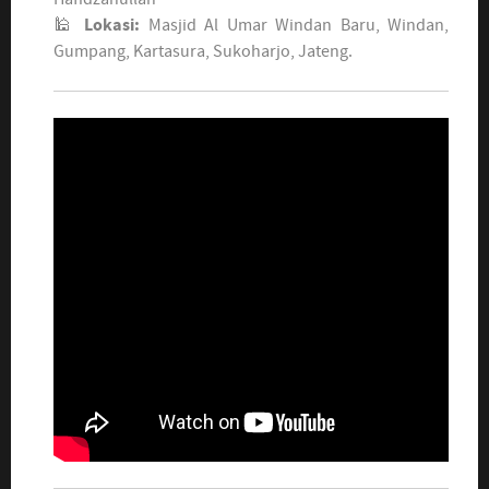
🕌
Lokasi:
Masjid Al Umar Windan Baru, Windan,
Gumpang, Kartasura, Sukoharjo, Jateng.