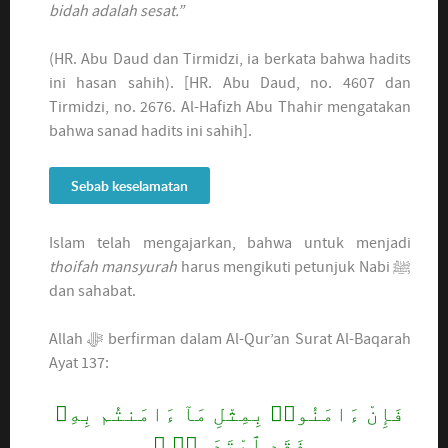
bidah adalah sesat.”
(HR. Abu Daud dan Tirmidzi, ia berkata bahwa hadits
ini hasan sahih). [HR. Abu Daud, no. 4607 dan
Tirmidzi, no. 2676. Al-Hafizh Abu Thahir mengatakan
bahwa sanad hadits ini sahih].
Sebab keselamatan
Islam telah mengajarkan, bahwa untuk menjadi
thoifah mansyurah
harus mengikuti petunjuk Nabi ﷺ
dan sahabat.
Allah ﷻ berfirman dalam Al-Qur’an Surat Al-Baqarah
Ayat 137:
فَإِنْ ءَامَنُوا۟ بِمِثْلِ مَآ ءَامَنتُم بِهِۦ
فَقَدِ ٱهْتَدَوا۟ ۖ