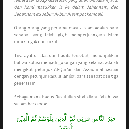
leluasa terhadap kesesatan yang telah dikuasainya itu
dan Kami masukkan ia ke dalam Jahannam, dan
Jahannam itu seburuk-buruk tempat kembali.
Orang-orang yang pertama masuk Islam adalah para
sahabat yang telah gigih memperjuangkan Islam
untuk tegak dan kokoh.
Tiga ayat di atas dan hadits tersebut, menunjukkan
bahwa solusi menjadi golongan yang selamat adalah
mengikuti petunjuk Al-Qur’an dan As-Sunnah sesuai
dengan petunjuk Rasulullah ﷺ, para sahabat dan tiga
generasi ini.
Sebagaimana hadits Rasulullah shallallahu ‘alaihi wa
sallam bersabda:
خَيْرُ النَّاسِ قَرْنِي ثُمَّ الَّذِيْنَ يَلُوْنَهُمْ ثُمَّ الَّذِيْنَ
يَلُوْنَهُمْ