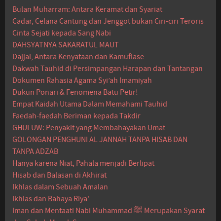
Bulan Muharram: Antara Keramat dan Syariat
Cadar, Celana Cantung dan Jenggot bukan Ciri-ciri Teroris
Cinta Sejati kepada Sang Nabi
DAHSYATNYA SAKARATUL MAUT
Dajjal, Antara Kenyataan dan Kamuflase
Dakwah Tauhid di Persimpangan Harapan dan Tantangan
Dokumen Rahasia Agama Syi’ah Imamiyah
Dukun Ponari & Fenomena Batu Petir!
Empat Kaidah Utama Dalam Memahami Tauhid
Faedah-faedah Beriman kepada Takdir
GHULUW: Penyakit yang Membahayakan Umat
GOLONGAN PENGHUNI AL JANNAH TANPA HISAB DAN
TANPA ADZAB
Hanya karena Niat, Pahala menjadi Berlipat
Hisab dan Balasan di Akhirat
Ikhlas dalam Sebuah Amalan
Ikhlas dan Bahaya Riya'
Iman dan Mentaati Nabi Muhammad ﷺ Merupakan Syarat