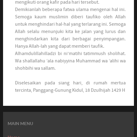
mengikuti orang kafir pada hari tersebut.
Demikianlah beberapa fatwa ulama mengenai hal ini.
Semoga kaum muslimin diberi taufiko oleh Allah
untuk menghindari hal-hal yang terlarang ini. Semoga
Allah selalu menunjuki kita ke jalan yang lurus dan
menghindarkan kita dari berbagai penyimpangan.
Hanya Allah-lah yang dapat memberi taufik.
Alhamdulillahilladzi bi ni’matihi tatimmush sholihat.
Wa shallallahu ‘ala nabiyyina Muhammad wa ‘alihi wa
shohbihi wa sallam.
Diselesaikan pada siang hari, di rumah mertua
tercinta, Panggang-Gunung Kidul, 18 Dzulhijah 1429 H
MAIN MENU