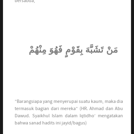
bersabda,
مَنْ تَشَبَّهَ بِقَوْمٍ فَهُوَ مِنْهُمْ
”Barangsiapa yang menyerupai suatu kaum, maka dia
termasuk bagian dari mereka” (HR. Ahmad dan Abu
Dawud. Syaikhul Islam dalam Iqtidho’ mengatakan
bahwa sanad hadits ini jayid/bagus)