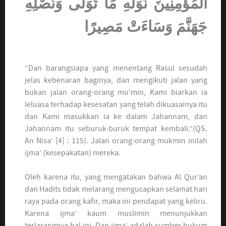
الْمُؤْمِنِينَ نُوَلِّهِ مَا تَوَلَّى وَنُصْلِهِ
جَهَنَّمَ وَسَاءَتْ مَصِيرًا
“Dan barangsiapa yang menentang Rasul sesudah
jelas kebenaran baginya, dan mengikuti jalan yang
bukan jalan orang-orang mu'min, Kami biarkan ia
leluasa terhadap kesesatan yang telah dikuasainya itu
dan Kami masukkan ia ke dalam Jahannam, dan
Jahannam itu seburuk-buruk tempat kembali.”(QS.
An Nisa’ [4] : 115). Jalan orang-orang mukmin inilah
ijma’ (kesepakatan) mereka.
Oleh karena itu, yang mengatakan bahwa Al Qur’an
dan Hadits tidak melarang mengucapkan selamat hari
raya pada orang kafir, maka ini pendapat yang keliru.
Karena ijma’ kaum muslimin menunjukkan
terlarangnya hal ini. Dan ijma’ adalah sumber hukum