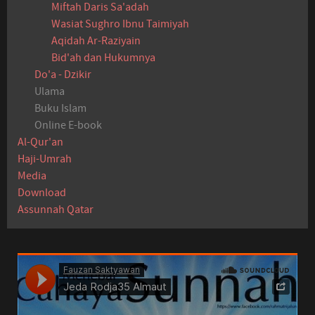
Miftah Daris Sa'adah
Wasiat Sughro Ibnu Taimiyah
Aqidah Ar-Raziyain
Bid'ah dan Hukumnya
Do'a - Dzikir
Ulama
Buku Islam
Online E-book
Al-Qur'an
Haji-Umrah
Media
Download
Assunnah Qatar