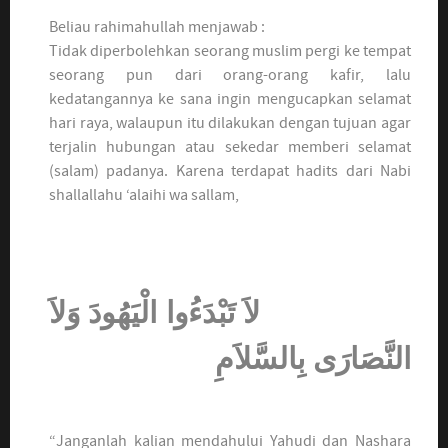
Beliau rahimahullah menjawab :
Tidak diperbolehkan seorang muslim pergi ke tempat
seorang pun dari orang-orang kafir, lalu
kedatangannya ke sana ingin mengucapkan selamat
hari raya, walaupun itu dilakukan dengan tujuan agar
terjalin hubungan atau sekedar memberi selamat
(salam) padanya. Karena terdapat hadits dari Nabi
shallallahu ‘alaihi wa sallam,
لاَ تَبْدَءُوا الْيَهُودَ وَلاَ
النَّصَارَى بِالسَّلاَمِ
“Janganlah kalian mendahului Yahudi dan Nashara