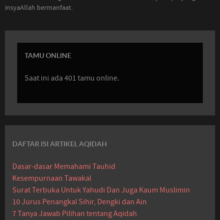
insyaAllah bermanfaat.
TAMU ONLINE
Saat ini ada 401 tamu online.
DAFTAR ISI ARTIKEL AQIDAH
Dasar-dasar Memahami Tauhid
Kesempurnaan Tawakal
Surat Terbuka Untuk Yahudi Dan Juga Kaum Muslimin
10 Jurus Penangkal Sihir, Dengki dan Ain
7 Tanya Jawab Pilihan tentang Aqidah