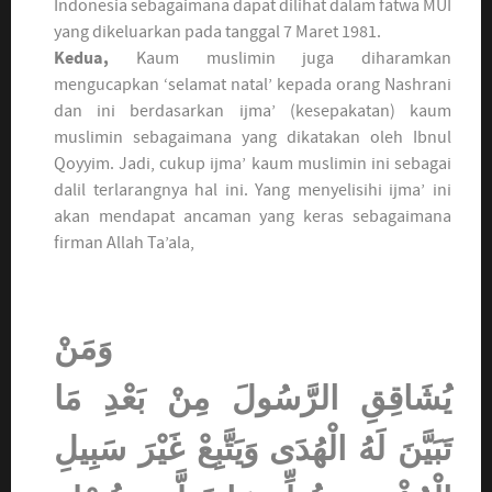
Indonesia sebagaimana dapat dilihat dalam fatwa MUI
yang dikeluarkan pada tanggal 7 Maret 1981.
Kedua,
Kaum muslimin juga diharamkan
mengucapkan ‘selamat natal’ kepada orang Nashrani
dan ini berdasarkan ijma’ (kesepakatan) kaum
muslimin sebagaimana yang dikatakan oleh Ibnul
Qoyyim. Jadi, cukup ijma’ kaum muslimin ini sebagai
dalil terlarangnya hal ini. Yang menyelisihi ijma’ ini
akan mendapat ancaman yang keras sebagaimana
firman Allah Ta’ala,
وَمَنْ
يُشَاقِقِ الرَّسُولَ مِنْ بَعْدِ مَا
تَبَيَّنَ لَهُ الْهُدَى وَيَتَّبِعْ غَيْرَ سَبِيلِ