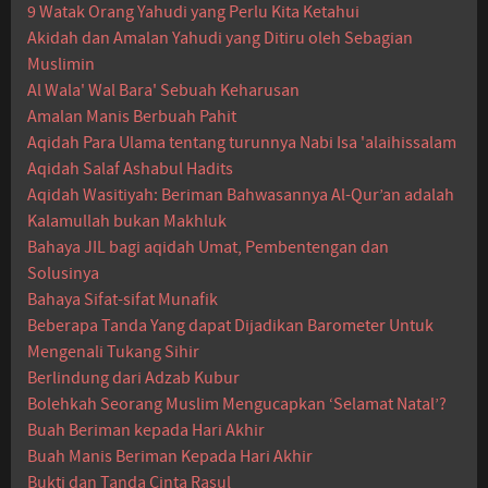
9 Watak Orang Yahudi yang Perlu Kita Ketahui
Akidah dan Amalan Yahudi yang Ditiru oleh Sebagian
Muslimin
Al Wala' Wal Bara' Sebuah Keharusan
Amalan Manis Berbuah Pahit
Aqidah Para Ulama tentang turunnya Nabi Isa 'alaihissalam
Aqidah Salaf Ashabul Hadits
Aqidah Wasitiyah: Beriman Bahwasannya Al-Qur’an adalah
Kalamullah bukan Makhluk
Bahaya JIL bagi aqidah Umat, Pembentengan dan
Solusinya
Bahaya Sifat-sifat Munafik
Beberapa Tanda Yang dapat Dijadikan Barometer Untuk
Mengenali Tukang Sihir
Berlindung dari Adzab Kubur
Bolehkah Seorang Muslim Mengucapkan ‘Selamat Natal’?
Buah Beriman kepada Hari Akhir
Buah Manis Beriman Kepada Hari Akhir
Bukti dan Tanda Cinta Rasul