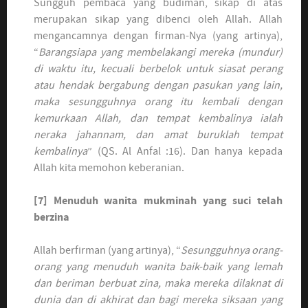
Sungguh pembaca yang budiman, sikap di atas
merupakan sikap yang dibenci oleh Allah. Allah
mengancamnya dengan firman-Nya (yang artinya),
“
Barangsiapa yang membelakangi mereka (mundur)
di waktu itu, kecuali berbelok untuk siasat perang
atau hendak bergabung dengan pasukan yang lain,
maka sesungguhnya orang itu kembali dengan
kemurkaan Allah, dan tempat kembalinya ialah
neraka jahannam, dan amat buruklah tempat
kembalinya
” (QS. Al Anfal :16). Dan hanya kepada
Allah kita memohon keberanian.
[7]
Menuduh wanita mu
k
minah yang suci
telah
berzina
Allah berfirman (yang artinya), “
Sesungguhnya orang-
orang yang menuduh wanita baik-baik yang lemah
dan beriman berbuat zina, maka mereka dilaknat di
dunia dan di akhirat dan bagi mereka siksaan yang