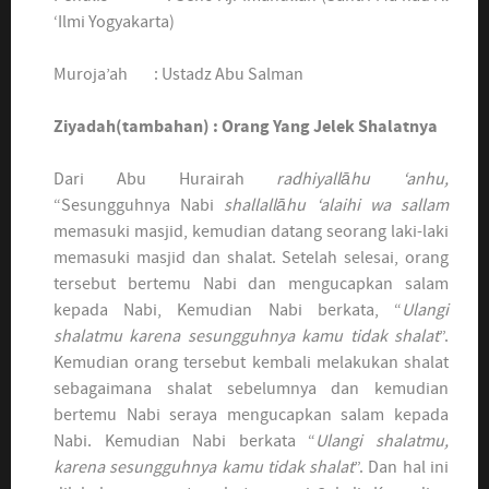
‘Ilmi Yogyakarta)
Muroja’ah : Ustadz Abu Salman
Ziyadah
(tambahan)
: Orang Yang Jelek Shalatnya
Dari Abu Hurairah
r
adhiyall
ā
hu ‘anhu
,
“Sesungguhnya Nabi
s
hallall
ā
hu ‘alaihi wa sallam
memasuki masjid, kemudian datang seorang laki-laki
memasuki masjid dan shalat. Setelah selesai, orang
tersebut bertemu Nabi dan mengucapkan salam
kepada Nabi, Kemudian Nabi berkata, “
Ulangi
sh
a
latmu karena sesungguhnya kamu tidak sh
a
lat
”.
Kemudian orang tersebut kembali melakukan shalat
sebagaimana shalat sebelumnya dan kemudian
bertemu Nabi seraya mengucapkan salam kepada
Nabi. Kemudian Nabi berkata “
U
langi shalatmu,
karena sesungguhnya kamu tidak shalat
”. Dan hal ini