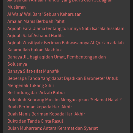
Akidah dan Amalan Yahudi yang Ditiru oleh Sebagian
Muslimin
Al Wala' Wal Bara' Sebuah Keharusan
Amalan Manis Berbuah Pahit
Aqidah Para Ulama tentang turunnya Nabi Isa 'alaihissalam
Aqidah Salaf Ashabul Hadits
Aqidah Wasitiyah: Beriman Bahwasannya Al-Qur’an adalah
Kalamullah bukan Makhluk
Bahaya JIL bagi aqidah Umat, Pembentengan dan
Solusinya
Bahaya Sifat-sifat Munafik
Beberapa Tanda Yang dapat Dijadikan Barometer Untuk
Mengenali Tukang Sihir
Berlindung dari Adzab Kubur
Bolehkah Seorang Muslim Mengucapkan ‘Selamat Natal’?
Buah Beriman kepada Hari Akhir
Buah Manis Beriman Kepada Hari Akhir
Bukti dan Tanda Cinta Rasul
Bulan Muharram: Antara Keramat dan Syariat