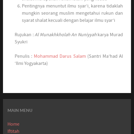
Pentingnya menuntut ilmu syar’i, karena tidaklah
mungkin seorang muslim mengetahui rukun dan
syarat shalat kecuali dengan belajar ilmu syar’i
Rujukan :
A
l
M
unakhkholah
A
n
N
uniyyah
karya Murad
Syukri
Penulis :
Mohammad Darus Salam
(Santri Ma’had Al
‘Ilmi Yogyakarta)
MAIN MENU
Home
Iftitah