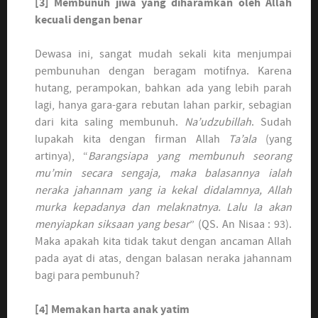
[3] Membunuh jiwa yang diharamkan oleh Allah
kecuali dengan benar
Dewasa ini, sangat mudah sekali kita menjumpai
pembunuhan dengan beragam motifnya. Karena
hutang, perampokan, bahkan ada yang lebih parah
lagi, hanya gara-gara rebutan lahan parkir, sebagian
dari kita saling membunuh.
Na’udzubillah
. Sudah
lupakah kita dengan firman Allah
Ta’ala
(yang
artinya), “
Barangsiapa yang membunuh seorang
mu’min secara sengaja, maka balasannya ialah
neraka jahannam yang ia kekal didalamnya, Allah
murka kepadanya dan melaknatnya. Lalu Ia akan
menyiapkan siksaan yang besar
” (QS. An Nisaa : 93).
Maka apakah kita tidak takut dengan ancaman Allah
pada ayat di atas, dengan balasan neraka jahannam
bagi para pembunuh?
[4]
Memakan harta anak yatim