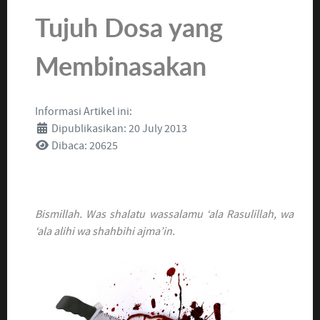
Tujuh Dosa yang
Membinasakan
Informasi Artikel ini:
Dipublikasikan: 20 July 2013
Dibaca: 20625
Bismillah.
Wa
s
shalatu wassalamu ‘ala Rasulillah, wa
‘ala alihi wa sh
a
hbihi ajma’in.