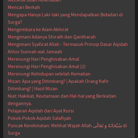
Memetik Buah Keikhlasan
Mencari Berkah
Mengapa Hanya Laki-laki yang Mendapatkan Bidadari di
Surga?
Mengembara ke Alam Akhirat
Mengimani Adanya Shirath dan Qantharah
Mengimani Syafa’at Allah - Termasuk Prinsip Dasar Aqidah
Ahlus Sunnah wal Jamaah
Merenungi Hari Penghisaban Amal
Merenungi Hari Penghisaban Amal (2)
Merenungi Kehidupan setelah Kematian
Mizan: Apa yang Ditimbang? | Apakah Orang Kafir
Ditimbang? | Hasil Mizan
Niat: Hakikat, Keutamaan dan Hal-hal yang Berkaitan
dengannya.
Pelajaran Aqidah dari Ayat Kursi
Pokok-Pokok Aqidah Salafiyah
Puncak Kenikmatan: Melihat Wajah Allah سُبْحَانَهُ وَ تَعَالَى di
Surga