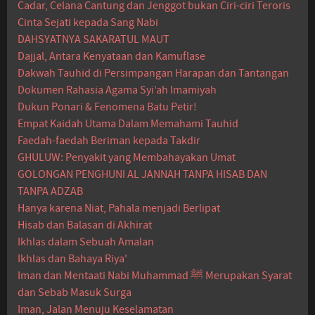
Cadar, Celana Cantung dan Jenggot bukan Ciri-ciri Teroris
Cinta Sejati kepada Sang Nabi
DAHSYATNYA SAKARATUL MAUT
Dajjal, Antara Kenyataan dan Kamuflase
Dakwah Tauhid di Persimpangan Harapan dan Tantangan
Dokumen Rahasia Agama Syi’ah Imamiyah
Dukun Ponari & Fenomena Batu Petir!
Empat Kaidah Utama Dalam Memahami Tauhid
Faedah-faedah Beriman kepada Takdir
GHULUW: Penyakit yang Membahayakan Umat
GOLONGAN PENGHUNI AL JANNAH TANPA HISAB DAN
TANPA ADZAB
Hanya karena Niat, Pahala menjadi Berlipat
Hisab dan Balasan di Akhirat
Ikhlas dalam Sebuah Amalan
Ikhlas dan Bahaya Riya'
Iman dan Mentaati Nabi Muhammad ﷺ Merupakan Syarat
dan Sebab Masuk Surga
Iman, Jalan Menuju Keselamatan