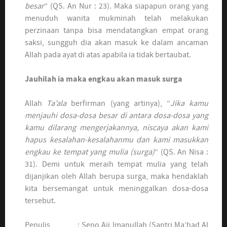
besar
” (QS. An Nur : 23). Maka siapapun orang yang
menuduh wanita mukminah telah melakukan
perzinaan tanpa bisa mendatangkan empat orang
saksi, sungguh dia akan masuk ke dalam ancaman
Allah pada ayat di atas apabila ia tidak bertaubat.
Jauhilah ia maka engkau akan masuk surga
Allah
Ta’ala
berfirman (yang artinya), “
Jika kamu
menjauhi dosa-dosa besar di antara dosa-dosa yang
kamu dilarang mengerjakannya, niscaya akan kami
hapus kesalahan-kesalahanmu dan kami masukkan
engkau ke tempat yang mulia (surga)
” (QS. An Nisa :
31). Demi untuk meraih tempat mulia yang telah
dijanjikan oleh Allah berupa surga, maka hendaklah
kita bersemangat untuk meninggalkan dosa-dosa
tersebut.
Penulis : Seno Aji Imanullah (Santri Ma’had Al