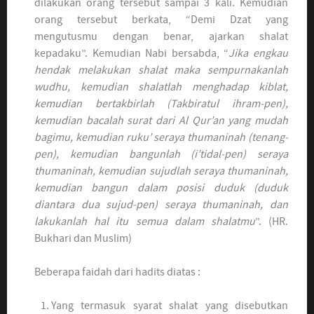
dilakukan orang tersebut sampai 3 kali. Kemudian
orang tersebut berkata, “Demi Dzat yang
mengutusmu dengan benar, ajarkan shalat
kepadaku”. Kemudian Nabi bersabda, “
Jika engkau
hendak melakukan shalat maka sempurnakanlah
wudhu, kemudian shalatlah menghadap kiblat,
kemudian bertakbirlah (Takbiratul ihram-pen),
kemudian bacalah surat dari Al Qur’an yang mudah
bagimu, kemudian ruku’ seraya thumaninah (tenang-
pen), kemudian bangunlah (i’tidal-pen) seraya
thumaninah, kemudian sujudlah seraya thumaninah,
kemudian bangun dalam posisi duduk (duduk
diantara dua sujud-pen) seraya thumaninah, dan
lakukanlah hal itu semua dalam shalatmu
”. (HR.
Bukhari dan Muslim)
Beberapa faidah dari hadits diatas :
Yang termasuk syarat shalat yang disebutkan