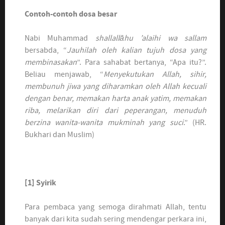
Contoh-contoh dosa besar
Nabi Muhammad
sha
l
lall
ā
hu ’alaihi wa sallam
bersabda, “
Jauhilah oleh kalian tujuh dosa yang
membinasakan
”. Para sahabat bertanya, “Apa itu?”.
Beliau menjawab, “
Menyekutukan
Allah, sihir,
membunuh jiwa yang diharamkan oleh Allah kecuali
dengan benar, memakan harta anak yatim, memakan
riba, melarikan diri dari peperangan, menuduh
berzina wanita-wanita mukminah yang suci
.” (HR.
Bukhari dan Muslim)
[1]
Syirik
Para pembaca yang semoga dirahmati Allah, tentu
banyak dari kita sudah sering mendengar perkara ini,