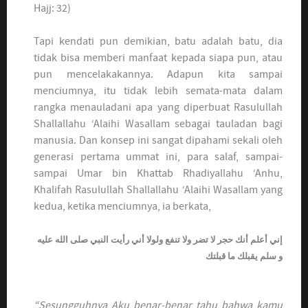
Hajj: 32)
Tapi kendati pun demikian, batu adalah batu, dia
tidak bisa memberi manfaat kepada siapa pun, atau
pun mencelakakannya. Adapun kita sampai
menciumnya, itu tidak lebih semata-mata dalam
rangka menauladani apa yang diperbuat Rasulullah
Shallallahu ‘Alaihi Wasallam sebagai tauladan bagi
manusia. Dan konsep ini sangat dipahami sekali oleh
generasi pertama ummat ini, para salaf, sampai-
sampai Umar bin Khattab Rhadiyallahu ‘Anhu,
Khalifah Rasulullah Shallallahu ‘Alaihi Wasallam yang
kedua, ketika menciumnya, ia berkata,
إني أعلم أنك حجر لا تضر ولا تنفع ولولا أني رأيت النبي صلى الله عليه
و سلم يقبلك ما قبلتك
“Sesungguhnya Aku benar-benar tahu bahwa kamu