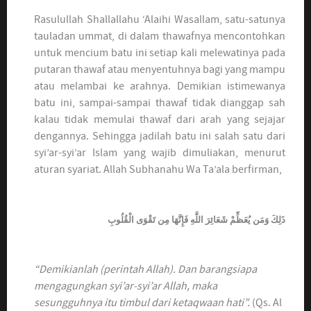
Rasulullah Shallallahu ‘Alaihi Wasallam, satu-satunya
tauladan ummat, di dalam thawafnya mencontohkan
untuk mencium batu ini setiap kali melewatinya pada
putaran thawaf atau menyentuhnya bagi yang mampu
atau melambai ke arahnya. Demikian istimewanya
batu ini, sampai-sampai thawaf tidak dianggap sah
kalau tidak memulai thawaf dari arah yang sejajar
dengannya. Sehingga jadilah batu ini salah satu dari
syi’ar-syi’ar Islam yang wajib dimuliakan, menurut
aturan syariat. Allah Subhanahu Wa Ta’ala berfirman,
ذَلِكَ وَمَن يُعَظِّمْ شَعَائِرَ اللَّهِ فَإِنَّهَا مِن تَقْوَى الْقُلُوبِ
“Demikianlah (perintah Allah). Dan barangsiapa
mengagungkan syi’ar-syi’ar Allah, maka
sesungguhnya itu timbul dari ketaqwaan hati”.
(Qs. Al