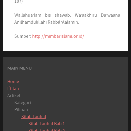
187)
Wallahua’lam bis shawab. Wa’aakhiru Da’waana
Anilhamdulillahi Rabbil ‘Aalamin.
Sumber:
http://mimbarislami.or.id/
MAIN MENU
Home
Iftitah
Artikel
Kategori
Pilihan
Kitab Tauhid
Kitab Tauhid Bab 1
Kitab Tauhid Bab 2