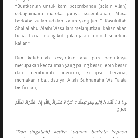
“Buatkanlah untuk kami sesembahan (selain Allah)
sebagaimana mereka punya sesembahan, Musa
berkata: kalian adalah kaum yang jahil”. Rasulullah
Shallallahu ‘Alaihi Wasallam melanjutkan: kalian akan
benar-benar mengikuti jalan-jalan ummat sebelum
kalian”.
Dan ketahuilah kesyirikan apa pun bentuknya
merupakan kedzaliman yang paling besar, lebih besar
dari membunuh, mencuri, korupsi, berzina,
memakan riba…dstnya. Allah Subhanahu Wa Ta’ala
berfirman,
وَإِذْ قَالَ لُقْمَانُ لِابْنِهِ وَهُوَ يَعِظُهُ يَا بُنَيَّ لَا تُشْرِكْ بِاللَّهِ إِنَّ الشِّرْكَ لَظُلْمٌ
عَظِيمٌ
“Dan (ingatlah) ketika Luqman berkata kepada