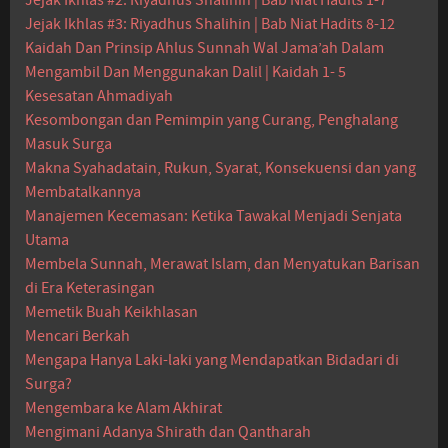
Jejak Ikhlas #2: Riyadhus Shalihin | Bab Niat Hadits 1-7
Jejak Ikhlas #3: Riyadhus Shalihin | Bab Niat Hadits 8-12
Kaidah Dan Prinsip Ahlus Sunnah Wal Jama’ah Dalam
Mengambil Dan Menggunakan Dalil | Kaidah 1- 5
Kesesatan Ahmadiyah
Kesombongan dan Pemimpin yang Curang, Penghalang
Masuk Surga
Makna Syahadatain, Rukun, Syarat, Konsekuensi dan yang
Membatalkannya
Manajemen Kecemasan: Ketika Tawakal Menjadi Senjata
Utama
Membela Sunnah, Merawat Islam, dan Menyatukan Barisan
di Era Keterasingan
Memetik Buah Keikhlasan
Mencari Berkah
Mengapa Hanya Laki-laki yang Mendapatkan Bidadari di
Surga?
Mengembara ke Alam Akhirat
Mengimani Adanya Shirath dan Qantharah