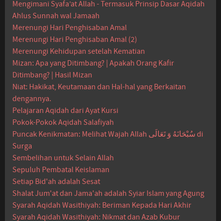
Mengimani Syafa’at Allah - Termasuk Prinsip Dasar Aqidah
Ahlus Sunnah wal Jamaah
Merenungi Hari Penghisaban Amal
Merenungi Hari Penghisaban Amal (2)
Merenungi Kehidupan setelah Kematian
Mizan: Apa yang Ditimbang? | Apakah Orang Kafir
Ditimbang? | Hasil Mizan
Niat: Hakikat, Keutamaan dan Hal-hal yang Berkaitan
dengannya.
Pelajaran Aqidah dari Ayat Kursi
Pokok-Pokok Aqidah Salafiyah
Puncak Kenikmatan: Melihat Wajah Allah سُبْحَانَهُ وَ تَعَالَى di
Surga
Sembelihan untuk Selain Allah
Sepuluh Pembatal Keislaman
Setiap Bid'ah adalah Sesat
Shalat Jum'at dan Jama'ah adalah Syiar Islam yang Agung
Syarah Aqidah Wasithiyah: Beriman Kepada Hari Akhir
Syarah Aqidah Wasithiyah: Nikmat dan Azab Kubur