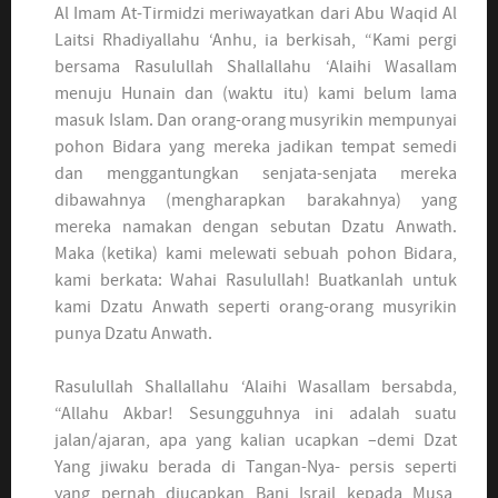
Al Imam At-Tirmidzi meriwayatkan dari Abu Waqid Al
Laitsi Rhadiyallahu ‘Anhu, ia berkisah, “Kami pergi
bersama Rasulullah Shallallahu ‘Alaihi Wasallam
menuju Hunain dan (waktu itu) kami belum lama
masuk Islam. Dan orang-orang musyrikin mempunyai
pohon Bidara yang mereka jadikan tempat semedi
dan menggantungkan senjata-senjata mereka
dibawahnya (mengharapkan barakahnya) yang
mereka namakan dengan sebutan Dzatu Anwath.
Maka (ketika) kami melewati sebuah pohon Bidara,
kami berkata: Wahai Rasulullah! Buatkanlah untuk
kami Dzatu Anwath seperti orang-orang musyrikin
punya Dzatu Anwath.
Rasulullah Shallallahu ‘Alaihi Wasallam bersabda,
“Allahu Akbar! Sesungguhnya ini adalah suatu
jalan/ajaran, apa yang kalian ucapkan –demi Dzat
Yang jiwaku berada di Tangan-Nya- persis seperti
yang pernah diucapkan Bani Israil kepada Musa,