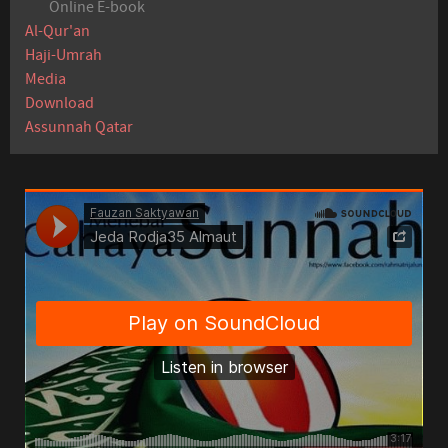
Online E-book
Al-Qur'an
Haji-Umrah
Media
Download
Assunnah Qatar