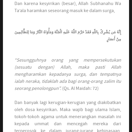
Dan karena kesyirikan (besar), Allah Subhanahu Wa
Ta’ala haramkan seseorang masuk ke dalam surga,
إِنَّهُ مَن يُشْرِكْ بِاللّهِ فَقَدْ حَرَّمَ اللّهُ عَلَيهِ الْجَنَّةَ وَمَأْوَاهُ النَّارُ وَمَا لِلظَّالِمِينَ
مِنْ أَنصَارٍ
“Sesungguhnya orang yang mempersekutukan
(sesuatu dengan) Allah, maka pasti Allah
mengharamkan kepadanya surga, dan tempatnya
ialah neraka, tidaklah ada bagi orang-orang zalim itu
seorang penolongpun”.
(Qs. Al Maidah: 72)
Dan banyak lagi kerugian-kerugian yang diakibatkan
oleh dosa kesyirikan. Maka wajib bagi ulama Islam,
tokoh-tokoh agama untuk menerangkan masalah ini
kepada ummat dan mencegah mereka dari
terperosok ke dalam jurang-jurang kebinasaan,