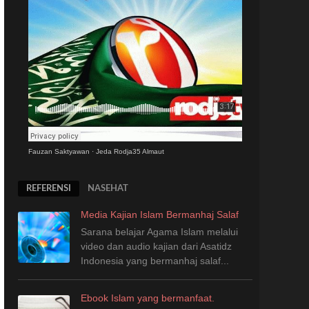
Fauzan Saktyawan
·
Jeda Rodja35 Almaut
REFERENSI
NASEHAT
Media Kajian Islam Bermanhaj Salaf
Sarana belajar Agama Islam melalui
video dan audio kajian dari Asatidz
Indonesia
yang
bermanhaj salaf...
Ebook Islam yang bermanfaat.