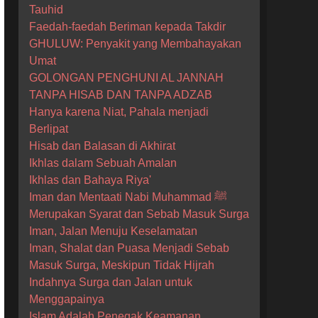
Tauhid
Faedah-faedah Beriman kepada Takdir
GHULUW: Penyakit yang Membahayakan
Umat
GOLONGAN PENGHUNI AL JANNAH
TANPA HISAB DAN TANPA ADZAB
Hanya karena Niat, Pahala menjadi
Berlipat
Hisab dan Balasan di Akhirat
Ikhlas dalam Sebuah Amalan
Ikhlas dan Bahaya Riya'
Iman dan Mentaati Nabi Muhammad ﷺ
Merupakan Syarat dan Sebab Masuk Surga
Iman, Jalan Menuju Keselamatan
Iman, Shalat dan Puasa Menjadi Sebab
Masuk Surga, Meskipun Tidak Hijrah
Indahnya Surga dan Jalan untuk
Menggapainya
Islam Adalah Penegak Keamanan