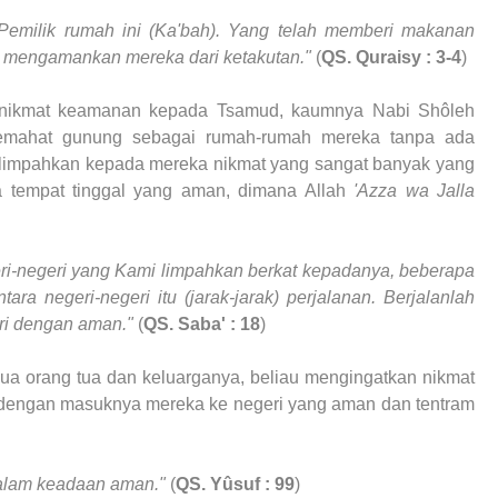
ilik rumah ini (Ka'bah).
Yang telah memberi makanan
 mengamankan mereka dari ketakutan."
(
QS. Quraisy : 3-4
)
nikmat keamanan kepada Tsamud, kaumnya Nabi Shôleh
ahat gunung sebagai rumah-rumah mereka tanpa ada
impahkan kepada mereka nikmat yang sangat banyak yang
a tempat tinggal yang aman, dimana Allah
'Azza wa Jalla
ri-negeri yang Kami limpahkan berkat kepadanya, beberapa
ra negeri-negeri itu (jarak-jarak) perjalanan. Berjalanlah
ari dengan aman."
(
QS. Saba' : 18
)
a orang tua dan keluarganya, beliau mengingatkan nikmat
dengan masuknya mereka ke negeri yang aman dan tentram
 dalam keadaan aman."
(
QS. Yûsuf : 99
)