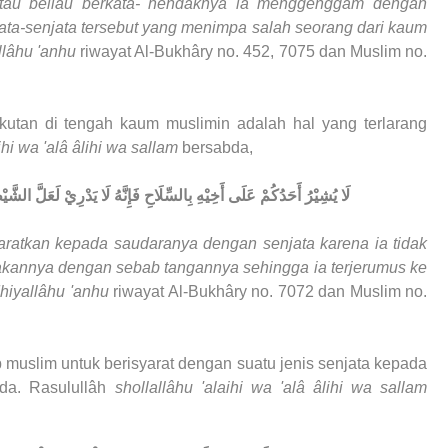
tau beliau berkata- hendaknya ia menggenggam dengan
jata-senjata tersebut yang menimpa salah seorang dari kaum
llâhu 'anhu
riwayat Al-Bukhâry no. 452, 7075 dan Muslim no.
tan di tengah kaum muslimin adalah hal yang terlarang
ihi wa 'alâ âlihi wa sallam
bersabda,
لَا يُشِيْرُ أَحَدُكُمْ عَلَى أَخِيْهِ بِالسِّلَاحِ فَإِنَّهُ لَا يَدْرِيْ لَعَلَّ الشَّ
aratkan kepada saudaranya dengan senjata karena ia tidak
kannya dengan sebab tangannya sehingga ia terjerumus ke
hiyallâhu 'anhu
riwayat Al-Bukhâry no. 7072 dan Muslim no.
p muslim untuk berisyarat dengan suatu jenis senjata kepada
da. Rasulullâh
shollallâhu 'alaihi wa 'alâ âlihi wa sallam