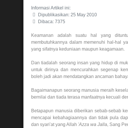
Informasi Artikel ini:
Dipublikasikan: 25 May 2010
Dibaca: 7375
Keamanan adalah suatu hal yang dituntu
membutuhkannya dalam memenuhi hal-hal yan
yang sifatnya keduniaan maupun keagamaan.
Dan tiadalah seorang insan yang hidup di muk
untuk dirinya dan mencurahkan segenap ke
boleh jadi akan mendatangkan ancaman bahaya
Bagaimanapun seorang manusia meraih keselama
bernilai dan tiada terasa manfaatnya kecuali 
Betapapun manusia diberikan sebab-sebab kem
mencapai kebahagiaannya dan tidak pula dap
dan syari'at yang Allah
'Azza wa Jalla
, Sang Pe