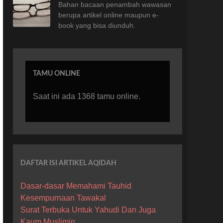
Bahan bacaan penambah wawasan
berupa artikel online maupun e-
book yang bisa diunduh.
TAMU ONLINE
Saat ini ada 1368 tamu online.
DAFTAR ISI ARTIKEL AQIDAH
Dasar-dasar Memahami Tauhid
Kesempurnaan Tawakal
Surat Terbuka Untuk Yahudi Dan Juga
Kaum Muslimin