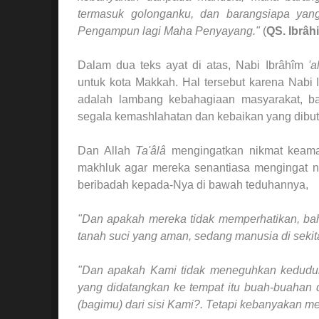
termasuk golonganku, dan barangsiapa ya
Pengampun lagi Maha Penyayang."
(
QS. Ibrâh
Dalam dua teks ayat di atas, Nabi Ibrâhîm
'a
untuk kota Makkah. Hal tersebut karena Nabi
adalah lambang kebahagiaan masyarakat, b
segala kemashlahatan dan kebaikan yang dibu
Dan Allah
Ta'âlâ
mengingatkan nikmat keama
makhluk agar mereka senantiasa mengingat n
beribadah kepada-Nya di bawah teduhannya,
"Dan apakah mereka tidak memperhatikan, ba
tanah suci yang aman, sedang manusia di seki
"Dan apakah Kami tidak meneguhkan keduduk
yang didatangkan ke tempat itu buah-buahan 
(bagimu) dari sisi Kami?. Tetapi kebanyakan me