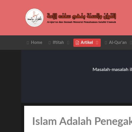
Home
Iftitah
Artikel
Al-Qur'an
Masalah-masalah il
Islam Adalah Peneg