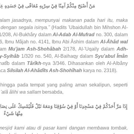
مَنْ أَصْبَحَ مِنْكُمْ آمِنًا فِيْ سِرْبِهِ مُعَافًى فِيْ جَسَدِهِ عِنْدَهُ
alam jasadnya, mempunyai makanan pada hari itu, maka
dengan segala isinya."
(
Hadits 'Ubaidullah bin Mihshon Al-
1/208, Al-Bukhâry dalam
Al-Adab Al-Mufrad
no. 300, dalam
46, Ibnu Mâjah no. 4141, Ibnu Abi Âshim dalam
Al-Âhâd wal
alam
Mu'jam Ash-Shohâbah
2/178, Al-'Uqaily dalam
Adh-
y-Syihâb
1/320 no. 540, Al-Baihaqy dalam
Syu'abul Îmân
hatîb dalam
Târîkh
-nya 3/346. Dihasankan oleh Al-Albâny
aca
Silsilah Al-Ahâdîts Ash-Shohîhah
karya no. 2318).
ingga pada tempat yang paling aman sekalipun, seperti
 'alâ âlihi wa sallam
bersabda,
إِذَا مَرَّ أَحَدُكُمْ فِيْ مَسْجِدِنَا أَوْ فِيْ سُوْقِنَا وَمَعَهُ نَبْلٌ فَلْيُمْسِكْ عَلَى نِصَالِ
مِنْهَا شَيْءٌ
di mesjid kami atau di pasar kami dangan membawa tombak,