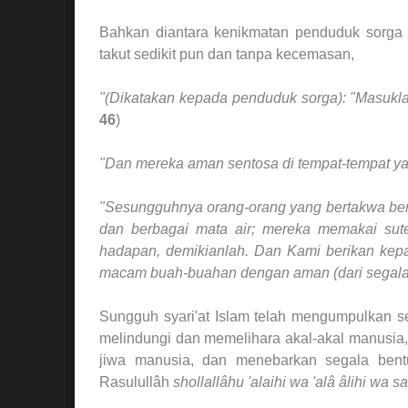
Bahkan diantara kenikmatan penduduk sorga 
takut sedikit pun dan tanpa kecemasan,
"(Dikatakan kepada penduduk sorga): "Masukla
46
)
"Dan mereka aman sentosa di tempat-tempat yan
"Sesungguhnya orang-orang yang bertakwa be
dan berbagai mata air;
mereka memakai sute
hadapan,
demikianlah. Dan Kami berikan kep
macam buah-buahan dengan aman (dari segala 
Sungguh syari'at Islam telah mengumpulkan sel
melindungi dan memelihara akal-akal manusia
jiwa manusia, dan menebarkan segala bentu
Rasulullâh
shollallâhu 'alaihi wa 'alâ âlihi wa s