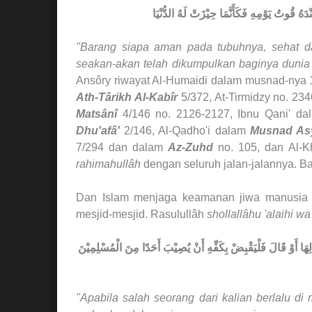
 قُوتُ يَوْمِهِ فَكَأَنَّمَا حِيْزَتْ لَهُ الدُّنْيَا
"Barang siapa aman pada tubuhnya, sehat d
seakan-akan telah dikumpulkan baginya dunia 
Ansôry riwayat Al-Humaidi dalam musnad-nya 
Ath-Târikh Al-Kabîr
5/372, At-Tirmidzy no. 23
Matsânî
4/146 no. 2126-2127, Ibnu Qani' d
Dhu'afâ'
2/146, Al-Qadho'i dalam
Musnad As
7/294 dan dalam
Az-Zuhd
no. 105, dan Al-K
rahimahullâh
dengan seluruh jalan-jalannya. B
Dan Islam menjaga keamanan jiwa manusia h
mesjid-mesjid. Rasulullâh
shollallâhu 'alaihi wa
هَا أَوْ قَالَ فَلْيَقْبِضْ بِكَفِّهِ أَنْ يُصِيْبَ أَحَدًا مِنَ الْمُسْلِمِيْنَ
"Apabila salah seorang dari kalian berlalu 