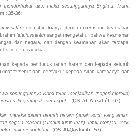
ng mendurhakai aku, maka sesungguhnya Engkau, Maha
im : 35-36
)
laihissalâm
memulai doanya dengan memohon keamanan
 Ibrâhîm
'alaihissalâm
sangat mengetahui bahwa keamanan
angsa dan negara, dan dengan keamanan akan tercapai
tuhkan oleh manusia.
nan kepada penduduk tanah haram dan kepada seluruh
ikmat tersebut dan bersyukur kepada Allah karenanya dan
hwa sesungguhnya Kami telah menjadikan (negeri mereka)
tarnya saling rampok-merampok."
(
QS. Al-'Ankabût : 67
)
an mereka dalam daerah haram (tanah suci) yang aman,
dari segala macam (tumbuh-tumbuhan) untuk menjadi rezki
reka tidak mengetahui."
(
QS. Al-Qashash : 57
)