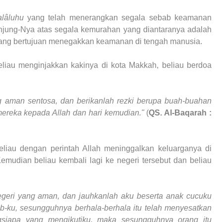
alâluhu
yang telah menerangkan segala sebab keamanan
njung-Nya atas segala kemurahan yang diantaranya adalah
at yang bertujuan menegakkan keamanan di tengah manusia.
iau menginjakkan kakinya di kota Makkah, beliau berdoa
ng aman sentosa, dan berikanlah rezki berupa buah-buahan
ereka kepada Allah dan hari kemudian."
(
QS. Al-Baqarah :
eliau dengan perintah Allah meninggalkan keluarganya di
emudian beliau kembali lagi ke negeri tersebut dan beliau
negeri yang aman, dan jauhkanlah aku beserta anak cucuku
-ku, sesungguhnya berhala-berhala itu telah menyesatkan
siapa yang mengikutiku, maka sesungguhnya orang itu