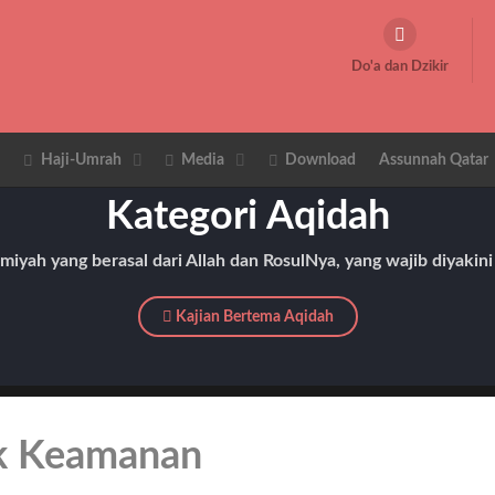
Do'a dan Dzikir
Haji-Umrah
Media
Download
Assunnah Qatar
Kategori Aqidah
miyah yang berasal dari Allah dan RosulNya, yang wajib diyakini
Kajian Bertema Aqidah
ak Keamanan