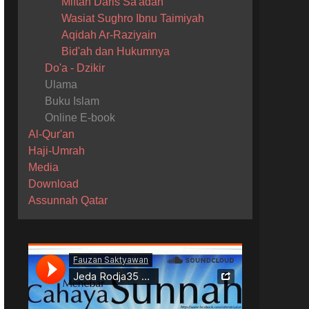
Miftah Daris Sa'adah
Wasiat Sughro Ibnu Taimiyah
Aqidah Ar-Raziyain
Bid'ah dan Hukumnya
Do'a - Dzikir
Ulama
Buku Islam
Online E-book
Al-Qur'an
Haji-Umrah
Media
Download
Assunnah Qatar