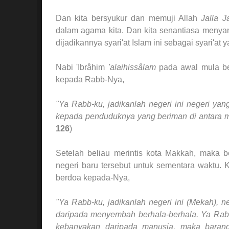
Dan kita bersyukur dan memuji Allah
Jalla J
dalam agama kita. Dan kita senantiasa menya
dijadikannya syari'at Islam ini sebagai syari'
Nabi 'Ibrâhim
'alaihissâlam
pada awal mula bel
kepada Rabb-Nya,
"Ya Rabb-ku, jadikanlah negeri ini negeri ya
kepada penduduknya yang beriman di antara m
126
)
Setelah beliau merintis kota Makkah, maka b
negeri baru tersebut untuk sementara waktu. K
berdoa kepada-Nya,
"Ya Rabb-ku, jadikanlah negeri ini (Mekah), 
daripada menyembah berhala-berhala.
Ya Rabb
kebanyakan daripada manusia, maka barang