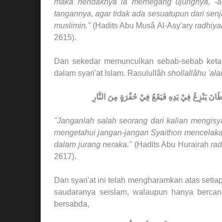
maka hendaknya ia memegang ujungnya, -a
tangannya, agar tidak ada sesuatupun dari sen
muslimin."
(
Hadits Abu Musâ Al-Asy'ary
radhiya
2615).
Dan sekedar memunculkan sebab-sebab ketaku
dalam syari'at Islam. Rasulullâh
shollallâhu 'ala
يْطَانَ يَنْزِعُ فِيْ يَدِهِ فَيَقَعُ فِيْ حُفْرَةٍ مِنَ النَّارِ
"Janganlah salah seorang dari kalian mengisy
mengetahui jangan-jangan Syaithon mencelaka
dalam jurang neraka."
(
Hadits Abu Hurairah
rad
2617).
Dan syari'at ini telah mengharamkan atas setia
saudaranya seislam, walaupun hanya bercan
bersabda,