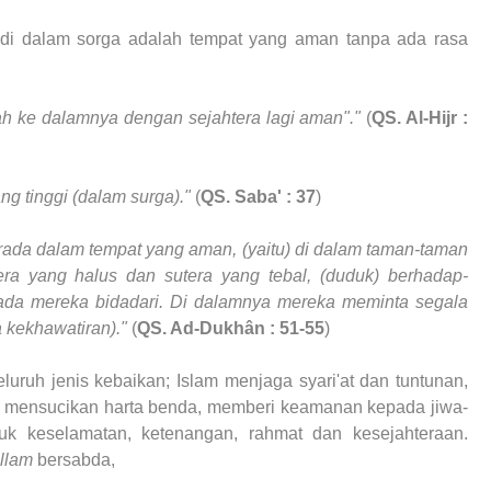
di dalam sorga adalah tempat yang aman tanpa ada rasa
h ke dalamnya dengan sejahtera lagi aman"."
(
QS. Al-Hijr :
g tinggi (dalam surga)."
(
QS. Saba' : 37
)
rada dalam tempat yang aman,
(yaitu) di dalam taman-taman
ra yang halus dan sutera yang tebal, (duduk) berhadap-
ada mereka bidadari.
Di dalamnya mereka meminta segala
kekhawatiran)."
(
QS. Ad-Dukhân : 51-55
)
uruh jenis kebaikan; Islam menjaga syari'at dan tuntunan,
, mensucikan harta benda, memberi keamanan kepada jiwa-
k keselamatan, ketenangan, rahmat dan kesejahteraan.
allam
bersabda,