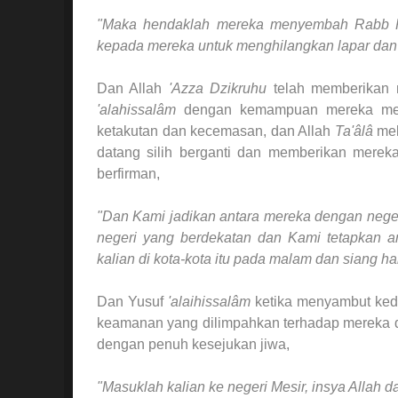
"Maka hendaklah mereka menyembah Rabb Pem
kepada mereka untuk menghilangkan lapar dan
Dan Allah
'Azza Dzikruhu
telah memberikan 
'alahissalâm
dengan kemampuan mereka mem
ketakutan dan kecemasan, dan Allah
Ta'âlâ
mel
datang silih berganti dan memberikan merek
berfirman,
"Dan Kami jadikan antara mereka dengan nege
negeri yang berdekatan dan Kami tetapkan anta
kalian di kota-kota itu pada malam dan siang h
Dan Yusuf
'alaihissalâm
ketika menyambut kedu
keamanan yang dilimpahkan terhadap mereka 
dengan penuh kesejukan jiwa,
"Masuklah kalian ke negeri Mesir, insya Allah