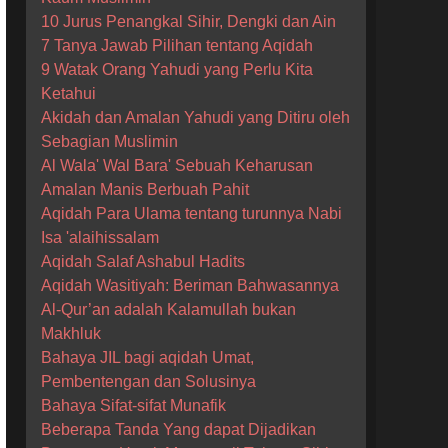
10 Jurus Penangkal Sihir, Dengki dan Ain
7 Tanya Jawab Pilihan tentang Aqidah
9 Watak Orang Yahudi yang Perlu Kita
Ketahui
Akidah dan Amalan Yahudi yang Ditiru oleh
Sebagian Muslimin
Al Wala' Wal Bara' Sebuah Keharusan
Amalan Manis Berbuah Pahit
Aqidah Para Ulama tentang turunnya Nabi
Isa 'alaihissalam
Aqidah Salaf Ashabul Hadits
Aqidah Wasitiyah: Beriman Bahwasannya
Al-Qur’an adalah Kalamullah bukan
Makhluk
Bahaya JIL bagi aqidah Umat,
Pembentengan dan Solusinya
Bahaya Sifat-sifat Munafik
Beberapa Tanda Yang dapat Dijadikan