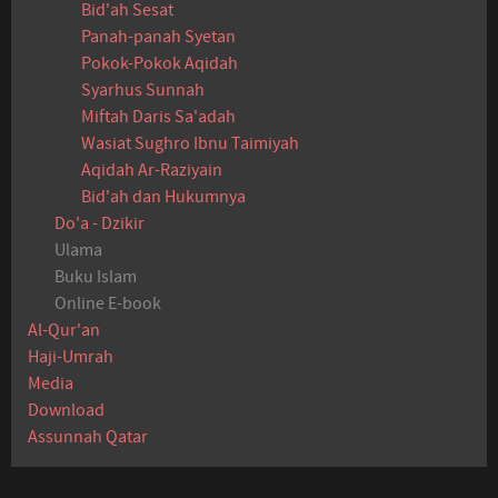
Bid'ah Sesat
Panah-panah Syetan
Pokok-Pokok Aqidah
Syarhus Sunnah
Miftah Daris Sa'adah
Wasiat Sughro Ibnu Taimiyah
Aqidah Ar-Raziyain
Bid'ah dan Hukumnya
Do'a - Dzikir
Ulama
Buku Islam
Online E-book
Al-Qur'an
Haji-Umrah
Media
Download
Assunnah Qatar