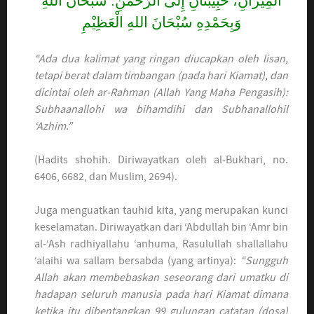
الْمِيْزَانِ، حَبِيْبَتَانِ إِلَى الرَّحْمَنِ: سُبْحَانَ اللهِ
وَبِحَمْدِهِ سُبْحَانَ اللهِ الْعَظِيْمِ
“Ada dua kalimat yang ringan diucapkan oleh lisan,
tetapi berat dalam timbangan (pada hari Kiamat), dan
dicintai oleh ar-Rahman (Allah Yang Maha Pengasih):
Subhaanallohi wa bihamdihi dan Subhanallohil
‘Azhim.”
(Hadits shohih. Diriwayatkan oleh al-Bukhari, no.
6406, 6682, dan Muslim, 2694).
Juga menguatkan tauhid kita, yang merupakan kunci
keselamatan. Diriwayatkan dari ‘Abdullah bin ‘Amr bin
al-‘Ash radhiyallahu ‘anhuma, Rasulullah shallallahu
‘alaihi wa sallam bersabda (yang artinya):
“Sungguh
Allah akan membebaskan seseorang dari umatku di
hadapan seluruh manusia pada hari Kiamat dimana
ketika itu dibentangkan 99 gulungan catatan (dosa)