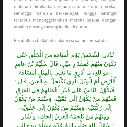
matahari didekatkan sejauh satu mil dari mereka,
sehingga manusia berkeringat, hingga keringat
tersebut menenggelamkan mereka sesuai dengan
amalan masing-masing ketika di dunia.
Rasulullah shallallahu ‘alaihi wa sallam bersabda:
تُدْنَى الشَّمْسُ يَوْمَ الْقِيَامَةِ مِنَ الْخَلْقِ حَتَّى
تَكُوْنَ مِنْهُمْ كَمِقْدَارِ مِيْلٍ، قَالَ سُلَيْمُ بْنُ عَامِرٍ
: فَوَاللهِ، مَا أَدْرِي مَا يَعْنِي بِالْمِيْلِ أَمَسَافَةَ
اْلأَرْضِ أَمْ الْمِيْلَ الَّذِي تُكْتَحَلُ بِهِ الْعَيْنُ، قَالَ :
فَيَكُوْنُ النَّاسُ عَلَى قَدْرِ أَعْمَالِهِمْ فِي الْعَرَقِ
فَمِنْهُمْ مَنْ يَكُوْنُ إِلَى كَعْبَيْهِ، وَمِنْهُمْ مَنْ يَكُوْنُ
إِلَى رُكْبَتَيْهِ، وَمِنْهُمْ مَنْ يَكُوْنُ إِلَى حَقْوَيْهِ،
وَمِنْهُمْ مَنْ يُلْجِمُهُ الْعَرَقُ إِلْجَامًا، وَأَشَارَ
رَسُوْلُ اللهِ صَلَّى اللهُ عَلَيْهِ وَسَلَّمَ بِيَدِهِ إِلَى