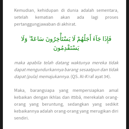
Kemudian, kehidupan di dunia adalah sementara,
setelah kematian akan ada lagi proses
pertanggungjawaban di akhirat.
فَإِذَا جَآءَ أَجَلُهُمْ لَا يَسْتَأْخِرُونَ سَاعَةً ۖ وَلَا
يَسْتَقْدِمُونَ
maka apabila telah datang waktunya mereka tidak
dapat mengundurkannya barang sesaatpun dan tidak
dapat (pula) memajukannya.
(QS. Al-A'raf ayat 34).
Maka, barangsiapa yang mempersiapkan amal
kebaikan dengan ikhlas dan ittibâ, merekalah orang-
orang yang beruntung, sedangkan yang sedikit
kebaikannya adalah orang-orang yang merugikan diri
sendiri.