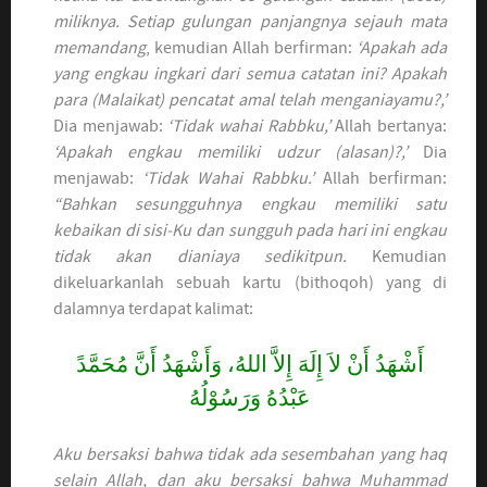
miliknya. Setiap gulungan panjangnya sejauh mata
memandang
, kemudian Allah berfirman:
‘Apakah ada
yang engkau ingkari dari semua catatan ini? Apakah
para (Malaikat) pencatat amal telah menganiayamu?,’
Dia menjawab:
‘Tidak wahai Rabbku,’
Allah bertanya:
‘Apakah engkau memiliki udzur (alasan)?,’
Dia
menjawab:
‘Tidak Wahai Rabbku.’
Allah berfirman:
“Bahkan sesungguhnya engkau memiliki satu
kebaikan di sisi-Ku dan sungguh pada hari ini engkau
tidak akan dianiaya sedikitpun.
Kemudian
dikeluarkanlah sebuah kartu (bithoqoh) yang di
dalamnya terdapat kalimat:
أَشْهَدُ أَنْ لاَ إِلَهَ إِلاَّ اللهُ، وَأَشْهَدُ أَنَّ مُحَمَّدً
عَبْدُهُ وَرَسُوْلُهُ
Aku bersaksi bahwa tidak ada sesembahan yang haq
selain Allah, dan aku bersaksi bahwa Muhammad