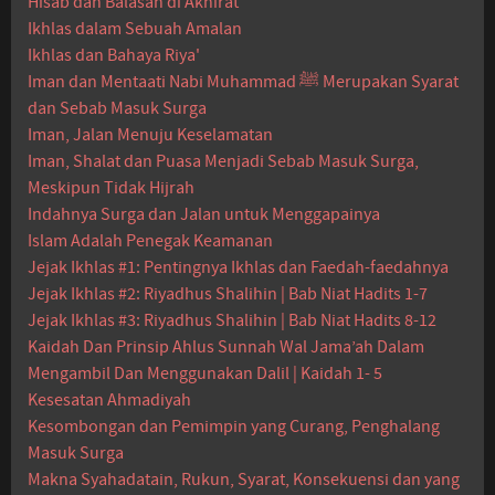
Hisab dan Balasan di Akhirat
Ikhlas dalam Sebuah Amalan
Ikhlas dan Bahaya Riya'
Iman dan Mentaati Nabi Muhammad ﷺ Merupakan Syarat
dan Sebab Masuk Surga
Iman, Jalan Menuju Keselamatan
Iman, Shalat dan Puasa Menjadi Sebab Masuk Surga,
Meskipun Tidak Hijrah
Indahnya Surga dan Jalan untuk Menggapainya
Islam Adalah Penegak Keamanan
Jejak Ikhlas #1: Pentingnya Ikhlas dan Faedah-faedahnya
Jejak Ikhlas #2: Riyadhus Shalihin | Bab Niat Hadits 1-7
Jejak Ikhlas #3: Riyadhus Shalihin | Bab Niat Hadits 8-12
Kaidah Dan Prinsip Ahlus Sunnah Wal Jama’ah Dalam
Mengambil Dan Menggunakan Dalil | Kaidah 1- 5
Kesesatan Ahmadiyah
Kesombongan dan Pemimpin yang Curang, Penghalang
Masuk Surga
Makna Syahadatain, Rukun, Syarat, Konsekuensi dan yang