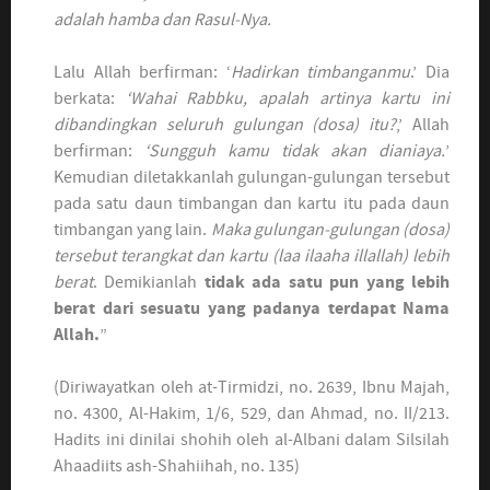
adalah hamba dan Rasul-Nya.
Lalu Allah berfirman: ‘
Hadirkan timbanganmu
.’ Dia
berkata:
‘Wahai Rabbku, apalah artinya kartu ini
dibandingkan seluruh gulungan (dosa) itu?
,’ Allah
berfirman:
‘Sungguh kamu tidak akan dianiaya.
’
Kemudian diletakkanlah gulungan-gulungan tersebut
pada satu daun timbangan dan kartu itu pada daun
timbangan yang lain.
Maka gulungan-gulungan (dosa)
tersebut terangkat dan kartu (laa ilaaha illallah) lebih
berat
. Demikianlah
tidak ada satu pun yang lebih
berat dari sesuatu yang padanya terdapat Nama
Allah.
”
(Diriwayatkan oleh at-Tirmidzi, no. 2639, Ibnu Majah,
no. 4300, Al-Hakim, 1/6, 529, dan Ahmad, no. II/213.
Hadits ini dinilai shohih oleh al-Albani dalam Silsilah
Ahaadiits ash-Shahiihah, no. 135)