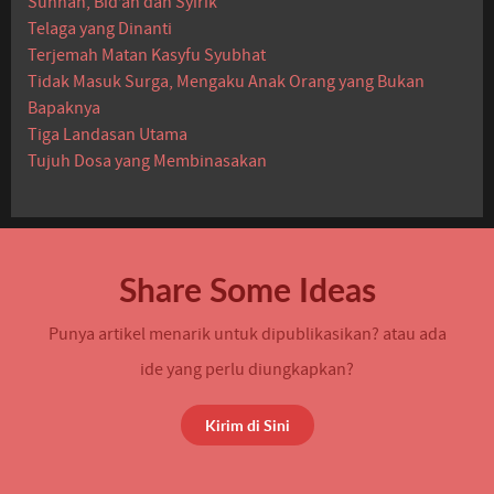
Sunnah, Bid’ah dan Syirik
Telaga yang Dinanti
Terjemah Matan Kasyfu Syubhat
Tidak Masuk Surga, Mengaku Anak Orang yang Bukan
Bapaknya
Tiga Landasan Utama
Tujuh Dosa yang Membinasakan
Share Some Ideas
Punya artikel menarik untuk dipublikasikan? atau ada
ide yang perlu diungkapkan?
Kirim di Sini