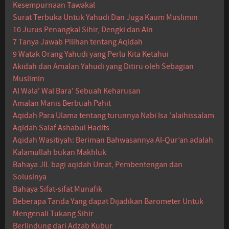
Kesempurnaan Tawakal
Surat Terbuka Untuk Yahudi Dan Juga Kaum Muslimin
10 Jurus Penangkal Sihir, Dengki dan Ain
7 Tanya Jawab Pilihan tentang Aqidah
9 Watak Orang Yahudi yang Perlu Kita Ketahui
Akidah dan Amalan Yahudi yang Ditiru oleh Sebagian
Muslimin
Al Wala' Wal Bara' Sebuah Keharusan
Amalan Manis Berbuah Pahit
Aqidah Para Ulama tentang turunnya Nabi Isa 'alaihissalam
Aqidah Salaf Ashabul Hadits
Aqidah Wasitiyah: Beriman Bahwasannya Al-Qur’an adalah
Kalamullah bukan Makhluk
Bahaya JIL bagi aqidah Umat, Pembentengan dan
Solusinya
Bahaya Sifat-sifat Munafik
Beberapa Tanda Yang dapat Dijadikan Barometer Untuk
Mengenali Tukang Sihir
Berlindung dari Adzab Kubur