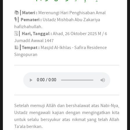
📚┃
Materi :
Merenungi Hari Penghisaban Amal
🎙┃
Pemateri :
Ustadz Mishbah Abu Zakariya
hafizhahullah.
🗓┃
Hari, Tanggal :
Ahad, 26 Oktober 2025 M / 6
Jumadil Awwal 1447
🕌
┃Tempat :
Masjid Al-Ikhlas - Safira Residence
Singopuran
Setelah memuji Allâh dan bershalawat atas Nabi-Nya,
Ustadz mengawali kajian dengan mengingatkan kita
untuk selalu bersyukur atas nikmat yang telah Allah
Ta’ala berikan.