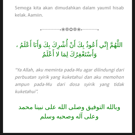
Semoga kita akan dimudahkan dalam yaumil hisab
kelak. Aamiin.
•┈┈┈┈┈┈•❀❁✿❁❀•┈┈┈┈┈•
اللَّهُمَّ إِنِّي أَعُوذُ بِكَ أَنْ أُشْرِكَ بِكَ وَأَنَا أَعْلَمُ ،
وَأَسْتَغْفِرُكَ لِمَا لا أَعْلَمُ
“Ya Allah, aku meminta pada-Mu agar dilindungi dari
perbuatan syirik yang kuketahui dan aku memohon
ampun pada-Mu dari dosa syirik yang tidak
kuketahui”.
وبالله التوفيق وصلى الله على نبينا محمد
وعلى آله وصحبه وسلم