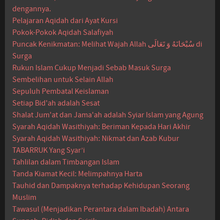
dengannya.
Pelajaran Aqidah dari Ayat Kursi
Pokok-Pokok Aqidah Salafiyah
Puncak Kenikmatan: Melihat Wajah Allah سُبْحَانَهُ وَ تَعَالَى di
Surga
Rukun Islam Cukup Menjadi Sebab Masuk Surga
Sembelihan untuk Selain Allah
Sepuluh Pembatal Keislaman
Setiap Bid'ah adalah Sesat
Shalat Jum'at dan Jama'ah adalah Syiar Islam yang Agung
Syarah Aqidah Wasithiyah: Beriman Kepada Hari Akhir
Syarah Aqidah Wasithiyah: Nikmat dan Azab Kubur
TABARRUK Yang Syar’i
Tahlilan dalam Timbangan Islam
Tanda Kiamat Kecil: Melimpahnya Harta
Tauhid dan Dampaknya terhadap Kehidupan Seorang
Muslim
Tawasul (Menjadikan Perantara dalam Ibadah) Antara