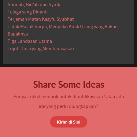
Sunnah, Bid’ah dan Syirik
Telaga yang Dinanti
Terjemah Matan Kasyfu Syubhat
Tidak Masuk Surga, Mengaku Anak Orang yang Bukan
Bapaknya
Tiga Landasan Utama
Tujuh Dosa yang Membinasakan
Share Some Ideas
Punya artikel menarik untuk dipublikasikan? atau ada
ide yang perlu diungkapkan?
Kirim di Sini