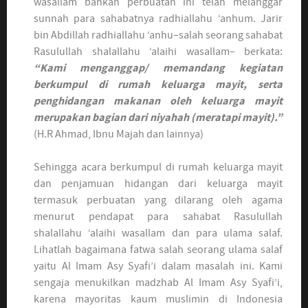
wasallam bahkan perbuatan ini telah melanggar
sunnah para sahabatnya radhiallahu ‘anhum. Jarir
bin Abdillah radhiallahu ‘anhu–salah seorang sahabat
Rasulullah shalallahu ‘alaihi wasallam– berkata:
“Kami menganggap/ memandang kegiatan
berkumpul di rumah keluarga mayit, serta
penghidangan makanan oleh keluarga mayit
merupakan bagian dari niyahah (meratapi mayit).”
(H.R Ahmad, Ibnu Majah dan lainnya)
Sehingga acara berkumpul di rumah keluarga mayit
dan penjamuan hidangan dari keluarga mayit
termasuk perbuatan yang dilarang oleh agama
menurut pendapat para sahabat Rasulullah
shalallahu ‘alaihi wasallam dan para ulama salaf.
Lihatlah bagaimana fatwa salah seorang ulama salaf
yaitu Al Imam Asy Syafi’i dalam masalah ini. Kami
sengaja menukilkan madzhab Al Imam Asy Syafi’i,
karena mayoritas kaum muslimin di Indonesia