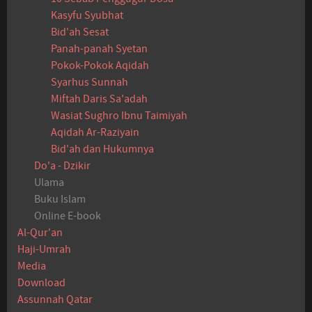
Kasyfu Syubhat
Bid'ah Sesat
Panah-panah Syetan
Pokok-Pokok Aqidah
Syarhus Sunnah
Miftah Daris Sa'adah
Wasiat Sughro Ibnu Taimiyah
Aqidah Ar-Raziyain
Bid'ah dan Hukumnya
Do'a - Dzikir
Ulama
Buku Islam
Online E-book
Al-Qur'an
Haji-Umrah
Media
Download
Assunnah Qatar