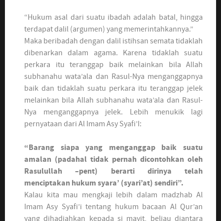
“Hukum asal dari suatu ibadah adalah batal, hingga
terdapat dalil (argumen) yang memerintahkannya.”
Maka beribadah dengan dalil istihsan semata tidaklah
dibenarkan dalam agama. Karena tidaklah suatu
perkara itu teranggap baik melainkan bila Allah
subhanahu wata’ala dan Rasul-Nya menganggapnya
baik dan tidaklah suatu perkara itu teranggap jelek
melainkan bila Allah subhanahu wata’ala dan Rasul-
Nya menganggapnya jelek. Lebih menukik lagi
pernyataan dari Al Imam Asy Syafi’I:
“Barang siapa yang menganggap baik suatu
amalan (padahal tidak pernah dicontohkan oleh
Rasulullah –pent) berarti dirinya telah
menciptakan hukum syara’ (syari’at) sendiri”.
Kalau kita mau mengkaji lebih dalam madzhab Al
Imam Asy Syafi’i tentang hukum bacaan Al Qur’an
yang dihadiahkan kepada si mayit, beliau diantara