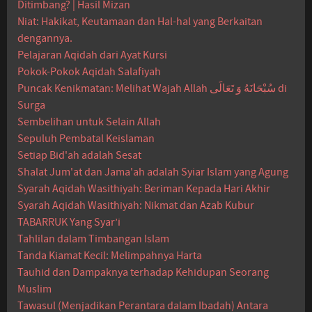
Ditimbang? | Hasil Mizan
Niat: Hakikat, Keutamaan dan Hal-hal yang Berkaitan
dengannya.
Pelajaran Aqidah dari Ayat Kursi
Pokok-Pokok Aqidah Salafiyah
Puncak Kenikmatan: Melihat Wajah Allah سُبْحَانَهُ وَ تَعَالَى di
Surga
Sembelihan untuk Selain Allah
Sepuluh Pembatal Keislaman
Setiap Bid'ah adalah Sesat
Shalat Jum'at dan Jama'ah adalah Syiar Islam yang Agung
Syarah Aqidah Wasithiyah: Beriman Kepada Hari Akhir
Syarah Aqidah Wasithiyah: Nikmat dan Azab Kubur
TABARRUK Yang Syar’i
Tahlilan dalam Timbangan Islam
Tanda Kiamat Kecil: Melimpahnya Harta
Tauhid dan Dampaknya terhadap Kehidupan Seorang
Muslim
Tawasul (Menjadikan Perantara dalam Ibadah) Antara