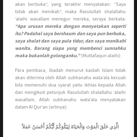
akan berbuka”, yang terakhir menyatakan: “Saya
tidak akan menikah”, maka Rasulullah shalallahu
‘alaihi wasallam menegur mereka, seraya berkata:
“Apa urusan mereka dengan menyatakan seperti
itu? Padahal saya bershaum dan saya pun berbuka,
saya shalat dan saya pula tidur, dan saya menikahi
wanita. Barang siapa yang membenci sunnahku
maka bukanlah golonganku.”
(Muttafaqun alaihi)
Para pembaca, ibadah menurut kaidah Islam tidak
akan diterima oleh Allah subhanahu wata’ala kecuali
bila memenuhi dua syarat yaitu ikhlas kepada Allah
dan mengikuti petunjuk Rasulullah shalallahu ‘alaihi
wasallam. Allah subhanahu wata’ala menyatakan
dalam Al Qur’an (artinya):
الَّذِي خَلَقَ الْمَوْتَ وَالْحَيَاةَ لِيَبْلُوَكُمْ أَيُّكُمْ أَحْسَنُ عَمَلاً