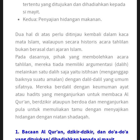
tertentu yang ditujukan dan dihadiahkan kepada
si mayit.
Kedua: Penyajian hidangan makanan.
Dua hal di atas perlu ditinjau kembali dalam kaca
mata Islam, walaupun secara historis acara tahlilan
bukan berasal dari ajaran Islam.
Pada dasarnya, pihak yang membolehkan acara
tahlilan, mereka tiada memiliki argumentasi (dalih)
melainkan satu dalih saja yaitu istihsan (menganggap
baiknya suatu amalan) dengan dalil-dalil yang umum
sifatnya. Mereka berdalil dengan keumuman ayat
atau hadits yang menganjurkan untuk membaca Al
Qur’an, berdzikir ataupun berdoa dan menganjurkan
pula untuk memuliakan tamu dengan menyajikan
hidangan dengan niatan shadaqah.
1. Bacaan Al Qur’an, dzikir-dzikir, dan do’a-do’a
yang ditujukan/ dihadiahkan kepada si mayit.