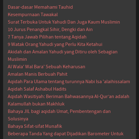
Dasar-dasar Memahami Tauhid
Kesempurnaan Tawakal
Surat Terbuka Untuk Yahudi Dan Juga Kaum Muslimin
10 Jurus Penangkal Sihir, Dengki dan Ain
7 Tanya Jawab Pilihan tentang Aqidah
9 Watak Orang Yahudi yang Perlu Kita Ketahui
Akidah dan Amalan Yahudi yang Ditiru oleh Sebagian
Muslimin
Al Wala' Wal Bara' Sebuah Keharusan
Amalan Manis Berbuah Pahit
Aqidah Para Ulama tentang turunnya Nabi Isa 'alaihissalam
Aqidah Salaf Ashabul Hadits
Aqidah Wasitiyah: Beriman Bahwasannya Al-Qur’an adalah
Kalamullah bukan Makhluk
Bahaya JIL bagi aqidah Umat, Pembentengan dan
Solusinya
Bahaya Sifat-sifat Munafik
Beberapa Tanda Yang dapat Dijadikan Barometer Untuk