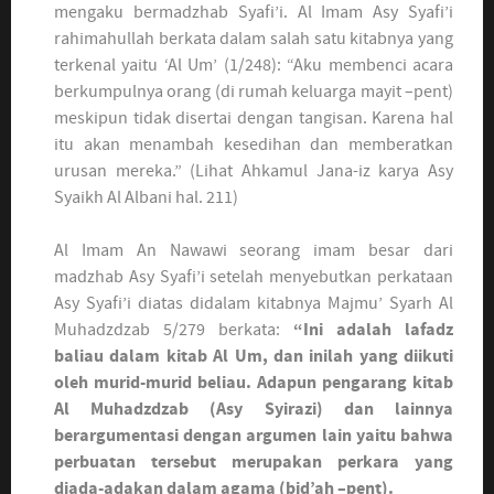
mengaku bermadzhab Syafi’i. Al Imam Asy Syafi’i
rahimahullah berkata dalam salah satu kitabnya yang
terkenal yaitu ‘Al Um’ (1/248): “Aku membenci acara
berkumpulnya orang (di rumah keluarga mayit –pent)
meskipun tidak disertai dengan tangisan. Karena hal
itu akan menambah kesedihan dan memberatkan
urusan mereka.” (Lihat Ahkamul Jana-iz karya Asy
Syaikh Al Albani hal. 211)
Al Imam An Nawawi seorang imam besar dari
madzhab Asy Syafi’i setelah menyebutkan perkataan
Asy Syafi’i diatas didalam kitabnya Majmu’ Syarh Al
Muhadzdzab 5/279 berkata:
“Ini adalah lafadz
baliau dalam kitab Al Um, dan inilah yang diikuti
oleh murid-murid beliau. Adapun pengarang kitab
Al Muhadzdzab (Asy Syirazi) dan lainnya
berargumentasi dengan argumen lain yaitu bahwa
perbuatan tersebut merupakan perkara yang
diada-adakan dalam agama (bid’ah –pent).