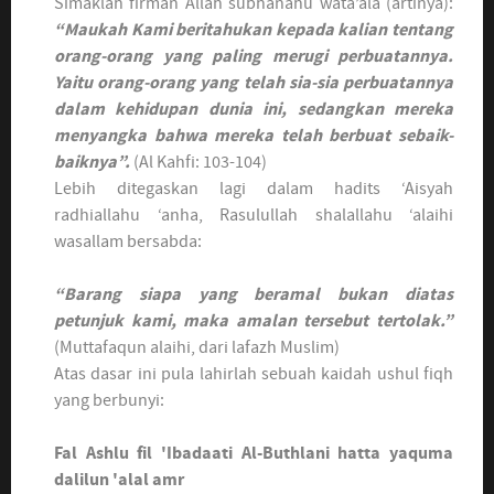
Simaklah firman Allah subhanahu wata’ala (artinya):
“Maukah Kami beritahukan kepada kalian tentang
orang-orang yang paling merugi perbuatannya.
Yaitu orang-orang yang telah sia-sia perbuatannya
dalam kehidupan dunia ini, sedangkan mereka
menyangka bahwa mereka telah berbuat sebaik-
baiknya”.
(Al Kahfi: 103-104)
Lebih ditegaskan lagi dalam hadits ‘Aisyah
radhiallahu ‘anha, Rasulullah shalallahu ‘alaihi
wasallam bersabda:
“Barang siapa yang beramal bukan diatas
petunjuk kami, maka amalan tersebut tertolak.”
(Muttafaqun alaihi, dari lafazh Muslim)
Atas dasar ini pula lahirlah sebuah kaidah ushul fiqh
yang berbunyi:
Fal Ashlu fil 'Ibadaati Al-Buthlani hatta yaquma
dalilun 'alal amr