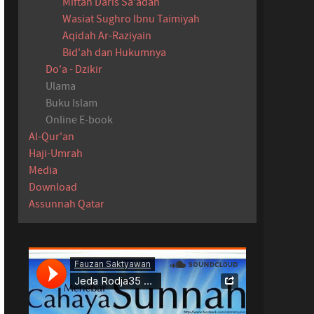
Miftah Daris Sa'adah
Wasiat Sughro Ibnu Taimiyah
Aqidah Ar-Raziyain
Bid'ah dan Hukumnya
Do'a - Dzikir
Ulama
Buku Islam
Online E-book
Al-Qur'an
Haji-Umrah
Media
Download
Assunnah Qatar