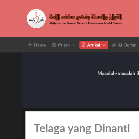
Home
Iftitah
Artikel
Al-Qur'an
Masalah-masalah il
Telaga yang Dinanti