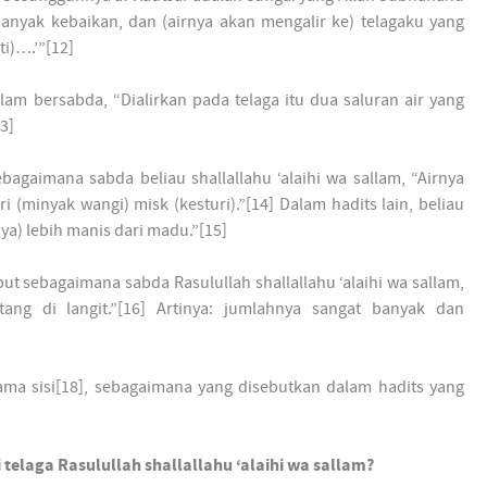
banyak kebaikan, dan (airnya akan mengalir ke) telagaku yang
i)….’”[12]
allam bersabda, “Dialirkan pada telaga itu dua saluran air yang
3]
bagaimana sabda beliau shallallahu ‘alaihi wa sallam, “Airnya
 (minyak wangi) misk (kesturi).”[14] Dalam hadits lain, beliau
nya) lebih manis dari madu.”[15]
ut sebagaimana sabda Rasulullah shallallahu ‘alaihi wa sallam,
tang di langit.”[16] Artinya: jumlahnya sangat banyak dan
sama sisi[18], sebagaimana yang disebutkan dalam hadits yang
telaga Rasulullah shallallahu ‘alaihi wa sallam?