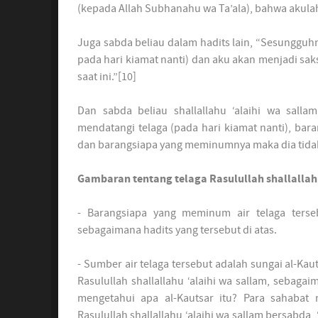
(kepada Allah Subhanahu wa Ta’ala), bahwa akulah
Juga sabda beliau dalam hadits lain, “Sesungguhn
pada hari kiamat nanti) dan aku akan menjadi saks
saat ini.”[10]
Dan sabda beliau shallallahu ‘alaihi wa sall
mendatangi telaga (pada hari kiamat nanti), ba
dan barangsiapa yang meminumnya maka dia tidak
Gambaran tentang telaga Rasulullah shallallahu
- Barangsiapa yang meminum air telaga terse
sebagaimana hadits yang tersebut di atas.
- Sumber air telaga tersebut adalah sungai al-Ka
Rasulullah shallallahu ‘alaihi wa sallam, sebagai
mengetahui apa al-Kautsar itu? Para sahabat 
Rasulullah shallallahu ‘alaihi wa sallam bersabd