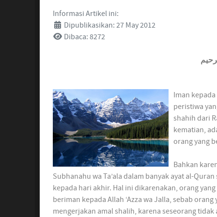
Informasi Artikel ini:
Dipublikasikan: 27 May 2012
Dibaca: 8272
رحيم
Iman kepada 
peristiwa yan
shahih dari R
kematian, ada
orang yang b
Bahkan karen
Subhanahu wa Ta’ala dalam banyak ayat al-Qura
kepada hari akhir. Hal ini dikarenakan, orang yan
beriman kepada Allah ‘Azza wa Jalla, sebab orang 
mengerjakan amal shalih, karena seseorang tidak