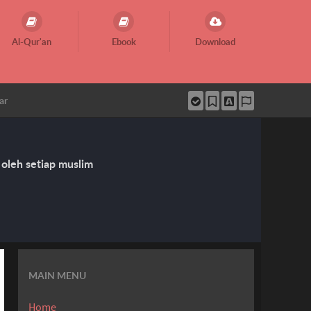
Al-Qur'an
Ebook
Download
ar
 oleh setiap muslim
MAIN MENU
Home