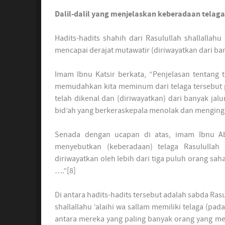
Dalil-dalil yang menjelaskan keberadaan telaga 
Hadits-hadits shahih dari Rasulullah shallallahu
mencapai derajat mutawatir (diriwayatkan dari ba
Imam Ibnu Katsir berkata, “Penjelasan tentang t
memudahkan kita meminum dari telaga tersebut p
telah dikenal dan (diriwayatkan) dari banyak jalu
bid’ah yang berkeraskepala menolak dan mengingk
Senada dengan ucapan di atas, imam Ibnu Abil 
menyebutkan (keberadaan) telaga Rasulullah s
diriwayatkan oleh lebih dari tiga puluh orang saha
….”[8]
Di antara hadits-hadits tersebut adalah sabda Rasu
shallallahu ‘alaihi wa sallam memiliki telaga (pa
antara mereka yang paling banyak orang yang me