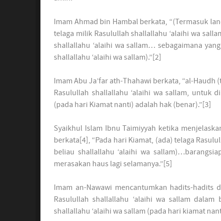
Imam Ahmad bin Hambal berkata, “(Termasuk lan
telaga milik Rasulullah shallallahu ‘alaihi wa sal
shallallahu ‘alaihi wa sallam… sebagaimana yang
shallallahu ‘alaihi wa sallam).”[2]
Imam Abu Ja’far ath-Thahawi berkata, “al-Haudh 
Rasulullah shallallahu ‘alaihi wa sallam, untuk d
(pada hari Kiamat nanti) adalah hak (benar).”[3]
Syaikhul Islam Ibnu Taimiyyah ketika menjelaska
berkata[4], “Pada hari Kiamat, (ada) telaga Rasulu
beliau shallallahu ‘alaihi wa sallam)…barangsi
merasakan haus lagi selamanya.”[5]
Imam an-Nawawi mencantumkan hadits-hadits d
Rasulullah shallallahu ‘alaihi wa sallam dala
shallallahu ‘alaihi wa sallam (pada hari kiamat nan