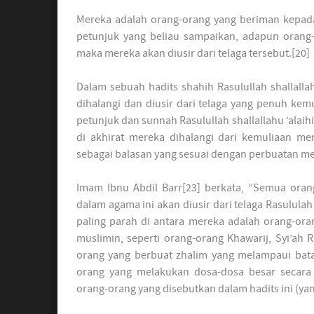
Mereka adalah orang-orang yang beriman kepada R
petunjuk yang beliau sampaikan, adapun orang-o
maka mereka akan diusir dari telaga tersebut.[20]
Dalam sebuah hadits shahih Rasulullah shallall
dihalangi dan diusir dari telaga yang penuh kemu
petunjuk dan sunnah Rasulullah shallallahu ‘ala
di akhirat mereka dihalangi dari kemuliaan memi
sebagai balasan yang sesuai dengan perbuatan me
Imam Ibnu Abdil Barr[23] berkata, “Semua orang
dalam agama ini akan diusir dari telaga Rasululah 
paling parah di antara mereka adalah orang-ora
muslimin, seperti orang-orang Khawarij, Syi’ah
orang yang berbuat zhalim yang melampaui bat
orang yang melakukan dosa-dosa besar secara 
orang-orang yang disebutkan dalam hadits ini (yang 