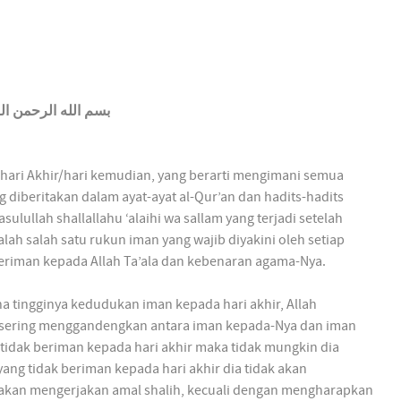
بسم الله الرحمن ال
hari Akhir/hari kemudian, yang berarti mengimani semua
g diberitakan dalam ayat-ayat al-Qur’an dan hadits-hadits
asulullah shallallahu ‘alaihi wa sallam yang terjadi setelah
lah salah satu rukun iman yang wajib diyakini oleh setiap
eriman kepada Allah Ta’ala dan kebenaran agama-Nya.
a tingginya kedudukan iman kepada hari akhir, Allah
n sering menggandengkan antara iman kepada-Nya dan iman
g tidak beriman kepada hari akhir maka tidak mungkin dia
yang tidak beriman kepada hari akhir dia tidak akan
 akan mengerjakan amal shalih, kecuali dengan mengharapkan