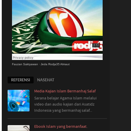
Fauzan Saktyawan
·
Jeda Rodja35 Almaut
REFERENSI
NASEHAT
Media Kajian Islam Bermanhaj Salaf
Sarana belajar Agama Islam melalui
video dan audio kajian dari Asatidz
Indonesia
yang
bermanhaj salaf...
Ebook Islam yang bermanfaat.