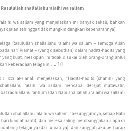
Rasulullah shallallahu ‘alaihi wa sallam
 ‘alaihi wa sallam yang menjelaskan ini banyak sekali, bahkan
nyak jalan sehingga tidak mungkin diingkari kebenarannya).
elaga Rasulullah shallallahu ‘alaihi wa sallam – semoga Allah
ada hari Kiamat – (yang disebutkan) dalam hadits-hadits yang
r yang kuat, meskipun ini tidak disukai oleh orang-orang ahlul
ari keberadaan telaga ini….”[7]
‘Izzi al-Hanafi menjelaskan, “Hadits-hadits (shahih) yang
hallallahu ‘alaihi wa sallam mencapai derajat mutawatir,
bat radhiallahu ‘anhum (dari Nabi shallallahu ‘alaihi wa sallam)
lullah shallallahu ‘alaihi wa sallam, “Sesungguhnya, setiap Nabi
da hari kiamat nanti), dan mereka saling membanggakan siapa di
ndatangi telaganya (dari umatnya), dan sungguh aku berharap