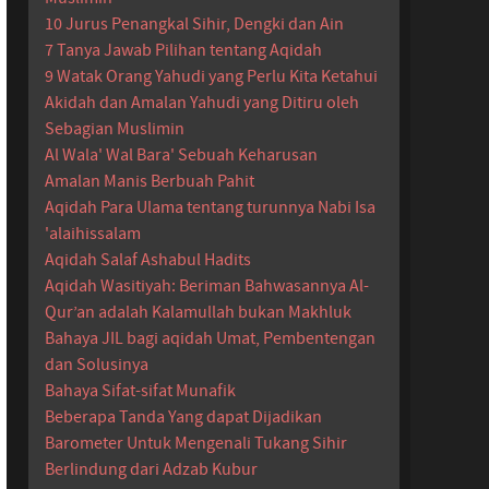
10 Jurus Penangkal Sihir, Dengki dan Ain
7 Tanya Jawab Pilihan tentang Aqidah
9 Watak Orang Yahudi yang Perlu Kita Ketahui
Akidah dan Amalan Yahudi yang Ditiru oleh
Sebagian Muslimin
Al Wala' Wal Bara' Sebuah Keharusan
Amalan Manis Berbuah Pahit
Aqidah Para Ulama tentang turunnya Nabi Isa
'alaihissalam
Aqidah Salaf Ashabul Hadits
Aqidah Wasitiyah: Beriman Bahwasannya Al-
Qur’an adalah Kalamullah bukan Makhluk
Bahaya JIL bagi aqidah Umat, Pembentengan
dan Solusinya
Bahaya Sifat-sifat Munafik
Beberapa Tanda Yang dapat Dijadikan
Barometer Untuk Mengenali Tukang Sihir
Berlindung dari Adzab Kubur