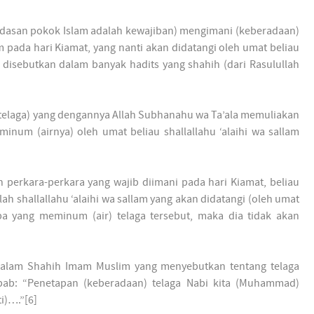
dasan pokok Islam adalah kewajiban) mengimani (keberadaan)
lam pada hari Kiamat, yang nanti akan didatangi oleh umat beliau
 disebutkan dalam banyak hadits yang shahih (dari Rasulullah
(telaga) yang dengannya Allah Subhanahu wa Ta’ala memuliakan
iminum (airnya) oleh umat beliau shallallahu ‘alaihi wa sallam
n perkara-perkara yang wajib diimani pada hari Kiamat, beliau
llah shallallahu ‘alaihi wa sallam yang akan didatangi (oleh umat
apa yang meminum (air) telaga tersebut, maka dia tidak akan
alam Shahih Imam Muslim yang menyebutkan tentang telaga
m bab: “Penetapan (keberadaan) telaga Nabi kita (Muhammad)
ti)….”[6]