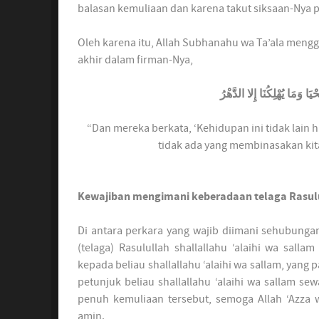
balasan kemuliaan dan karena takut siksaan-Nya 
Oleh karena itu, Allah Subhanahu wa Ta’ala meng
akhir dalam firman-Nya,
يَا وَمَا يُهْلِكُنَا إِلا الدَّهْرُ
“Dan mereka berkata, ‘Kehidupan ini tidak lain h
tidak ada yang membinasakan kita 
Kewajiban mengimani keberadaan telaga Rasulul
Di antara perkara yang wajib diimani sehubunga
(telaga) Rasulullah shallallahu ‘alaihi wa sal
kepada beliau shallallahu ‘alaihi wa sallam, yang
petunjuk beliau shallallahu ‘alaihi wa sallam 
penuh kemuliaan tersebut, semoga Allah ‘Azza 
amin.