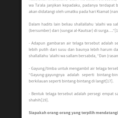
wa Ta’ala janjikan kepadaku, padanya terdapat 
akan didatangi oleh umatku pada hari Kiamat (nant
Dalam hadits lain beliau shallallahu ‘alaihi wa s
(bersumber) dari (sungai al-Kautsar) di surga….”[1
- Adapun gambaran air telaga tersebut adalah se
lebih putih dari susu dan baunya lebih harum dari
shallallahu ‘alaihi wa sallam bersabda, “Dan (rasa
- Gayung/timba untuk mengambil air telaga terseb
“Gayung-gayungnya adalah seperti bintang-bin
berkilauan seperti bintang-bintang di langit[17].
- Bentuk telaga tersebut adalah persegi empat 
shahih[19].
Siapakah orang-orang yang terpilih mendatangi 