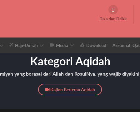
Do'a dan Dzikir
Haji-Umrah
Media
Download
Assunnah Qat
Kategori Aqidah
miyah yang berasal dari Allah dan RosulNya, yang wajib diyakini
Kajian Bertema Aqidah