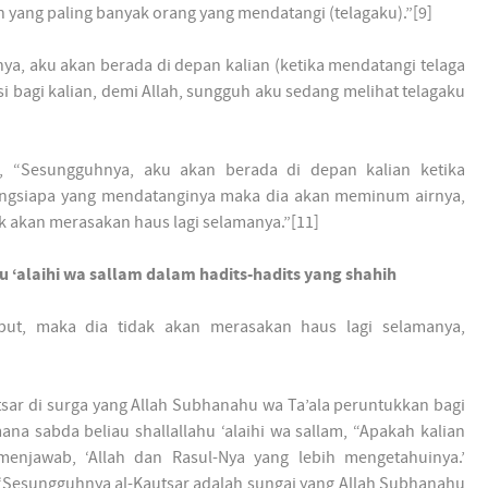
 yang paling banyak orang yang mendatangi (telagaku).”[9]
ya, aku akan berada di depan kalian (ketika mendatangi telaga
i bagi kalian, demi Allah, sungguh aku sedang melihat telagaku
am, “Sesungguhnya, aku akan berada di depan kalian ketika
rangsiapa yang mendatanginya maka dia akan meminum airnya,
 akan merasakan haus lagi selamanya.”[11]
 ‘alaihi wa sallam dalam hadits-hadits yang shahih
but, maka dia tidak akan merasakan haus lagi selamanya,
utsar di surga yang Allah Subhanahu wa Ta’ala peruntukkan bagi
mana sabda beliau shallallahu ‘alaihi wa sallam, “Apakah kalian
menjawab, ‘Allah dan Rasul-Nya yang lebih mengetahuinya.’
a, ‘Sesungguhnya al-Kautsar adalah sungai yang Allah Subhanahu