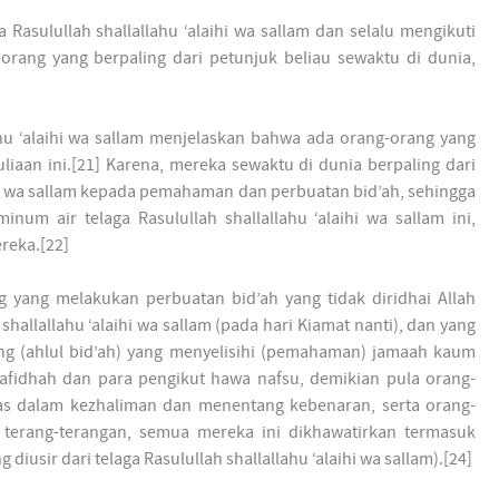
asulullah shallallahu ‘alaihi wa sallam dan selalu mengikuti
rang yang berpaling dari petunjuk beliau sewaktu di dunia,
ahu ‘alaihi wa sallam menjelaskan bahwa ada orang-orang yang
liaan ini.[21] Karena, mereka sewaktu di dunia berpaling dari
ihi wa sallam kepada pemahaman dan perbuatan bid’ah, sehingga
num air telaga Rasulullah shallallahu ‘alaihi wa sallam ini,
reka.[22]
 yang melakukan perbuatan bid’ah yang tidak diridhai Allah
shallallahu ‘alaihi wa sallam (pada hari Kiamat nanti), dan yang
ng (ahlul bid’ah) yang menyelisihi (pemahaman) jamaah kaum
 Rafidhah dan para pengikut hawa nafsu, demikian pula orang-
as dalam kezhaliman dan menentang kebenaran, serta orang-
terang-terangan, semua mereka ini dikhawatirkan termasuk
diusir dari telaga Rasulullah shallallahu ‘alaihi wa sallam).[24]