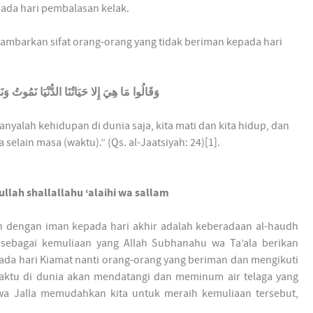
pada hari pembalasan kelak.
gambarkan sifat orang-orang yang tidak beriman kepada hari
وَقَالُوا مَا هِيَ إِلا حَيَاتُنَا الدُّنْيَا نَمُوتُ وَنَحْ
anyalah kehidupan di dunia saja, kita mati dan kita hidup, dan
selain masa (waktu).” (Qs. al-Jaatsiyah: 24)[1].
lah shallallahu ‘alaihi wa sallam
n dengan iman kepada hari akhir adalah keberadaan al-haudh
lam sebagai kemuliaan yang Allah Subhanahu wa Ta’ala berikan
 pada hari Kiamat nanti orang-orang yang beriman dan mengikuti
sewaktu di dunia akan mendatangi dan meminum air telaga yang
wa Jalla memudahkan kita untuk meraih kemuliaan tersebut,