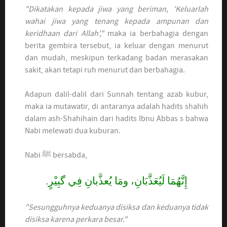
"Dikatakan kepada jiwa yang beriman, 'Keluarlah
wahai jiwa yang tenang kepada ampunan dan
keridhaan dari Allah',"
maka ia berbahagia dengan
berita gembira tersebut, ia keluar dengan menurut
dan mudah, meskipun terkadang badan merasakan
sakit, akan tetapi ruh menurut dan berbahagia.
Adapun dalil-dalil dari Sunnah tentang azab kubur,
maka ia mutawatir, di antaranya adalah hadits shahih
dalam ash-Shahihain dari hadits Ibnu Abbas s bahwa
Nabi melewati dua kuburan.
Nabi ﷺ bersabda,
إِنَّهُمَا لَيُعَذَّبَانِ، ومَا يُعذَّبانِ فِي گبِيْرٍ.
"Sesungguhnya keduanya disiksa dan keduanya tidak
disiksa karena perkara besar."