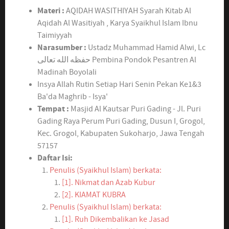
Materi :
AQIDAH WASITHIYAH Syarah Kitab Al
Aqidah Al Wasitiyah , Karya Syaikhul Islam Ibnu
Taimiyyah
Narasumber :
Ustadz Muhammad Hamid Alwi, Lc
حفظه الله تعالى Pembina Pondok Pesantren Al
Madinah Boyolali
Insya Allah Rutin Setiap Hari Senin Pekan Ke1&3
Ba'da Maghrib - Isya'
Tempat :
Masjid Al Kautsar Puri Gading - Jl. Puri
Gading Raya Perum Puri Gading, Dusun I, Grogol,
Kec. Grogol, Kabupaten Sukoharjo, Jawa Tengah
57157
Daftar Isi:
Penulis (Syaikhul Islam) berkata:
[1]. Nikmat dan Azab Kubur
[2]. KIAMAT KUBRA
Penulis (Syaikhul Islam) berkata:
[1]. Ruh Dikembalikan ke Jasad