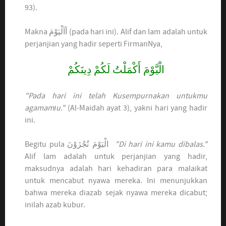
93).
Makna أاَلْيَوْمَ (pada hari ini). Alif dan lam adalah untuk
perjanjian yang hadir seperti FirmanNya,
الْيَّوْمَ أَكْمَلْتُ لَكُمْ دِينَكُمْ
"Pada hari ini telah Kusempurnakan untukmu
agamamıu."
(Al-Maidah ayat 3), yakni hari yang hadir
ini.
Begitu pula
الْيَوْمَ تُجْزَوْنَ
"Di hari ini kamu dibalas."
Alif lam adalah untuk perjanjian yang hadir,
maksudnya adalah hari kehadiran para malaikat
untuk mencabut nyawa mereka. Ini menunjukkan
bahwa mereka diazab sejak nyawa mereka dicabut;
inilah azab kubur.