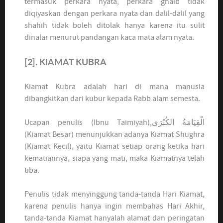
termasuk perkara nyata, perkara ghaib tidak
diqiyaskan dengan perkara nyata dan dalil-dalil yang
shahih tidak boleh ditolak hanya karena itu sulit
dinalar menurut pandangan kaca mata alam nyata.
[2]. KIAMAT KUBRA
Kiamat Kubra adalah hari di mana manusia
dibangkitkan dari kubur kepada Rabb alam semesta.
Ucapan penulis (Ibnu Taimiyah),الْقِيَامَةُ الكُبُرَى
(Kiamat Besar) menunjukkan adanya Kiamat Shughra
(Kiamat Kecil), yaitu Kiamat setiap orang ketika hari
kematiannya, siapa yang mati, maka Kiamatnya telah
tiba.
Penulis tidak menyinggung tanda-tanda Hari Kiamat,
karena penulis hanya ingin membahas Hari Akhir,
tanda-tanda Kiamat hanyalah alamat dan peringatan