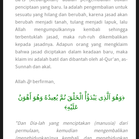
penciptaan yang baru. Ia adalah pengembalian untuk
sesuatu yang hilang dan berubah, karena jasad akan
berubah menjadi tanah, tulang menjadi lapuk, lalu
Allah mengumpulkannya kembali sehingga
terbentuklah jasad, maka ruh-ruh dikembalikan
kepada jasadnya. Adapun orang yang mengklaim
bahwa jasad diciptakan dalam keadaan baru, maka
klaim ini adalah batil dan dibantah oleh al-Qur'an, as-
Sunnah dan akal.
Allah ﷻ berfirman,
﴿وَهُوَ اَلَّذِى يَبْدَؤُأْ الْخَلْقَ نُمَّ يُعِيدُهُ وَهُوَ أَهْوَنُ
عَلَيْهِ﴾
"Dan Dia-lah yang menciptakan (manusia) dari
permulaan, kemudian mengembalikan
(menghidupkan)nya kembali, dan menghidupkan