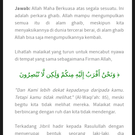
Jawab:
Allah Maha Berkuasa atas segala sesuatu. Ini
adalah perkara ghaib. Allah mampu mengumpulkan
semua itu di alam ghaib, meskipun kita
menyaksikannya di dunia tercerai berai, di alam ghaib
Allah bisa saja mengumpulkannya kembali.
Lihatlah malaikat yang turun untuk mencabut nyawa
di tempat yang sama sebagaimana Firman Allah,
﴿ وَنَحْنُ أَقْرَبُ إِلَيْهِ مِنكُمْ وَلَِكِن لَّا نُبُصِرُونَ
"Dan Kami lebih dekat kepadanya daripada kamu.
Tetapi kamu tidak melihat."
(Al-Waqi'ah: 85), meski
begitu kita tidak melihat mereka. Malaikat maut
berbincang dengan ruh dan kita tidak mendengar.
Terkadang Jibril hadir kepada Rasulullah dengan
menyerupai bentuk seorang laki-laki, dia