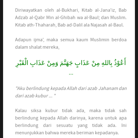
Diriwayatkan oleh al-Bukhari, Kitab al-Jana'iz, Bab
Adzab al-Qabr Min al-Ghibah wa al-Baul; dan Muslim.
Kitab ath-Thaharah, Bab ad-Dalil ala Najasah al-Baul.
Adapun ijma', maka semua kaum Muslimin berdoa
dalam shalat mereka,
أَعُوْذُ بِاللهِ مِنْ عَذَابٍ جَهَنَّمَ وَمِنْ عَذَابِ الْقَبْرِ
...
"Aku berlindung kepada Allah dari azab Jahanam dan
dari azab kubur ... "
Kalau siksa kubur tidak ada, maka tidak sah
berlindung kepada Allah darinya, karena untuk apa
berlindung dari sesuatu yang tidak ada. Ini
menunjukkan bahwa mereka beriman kepadanya.