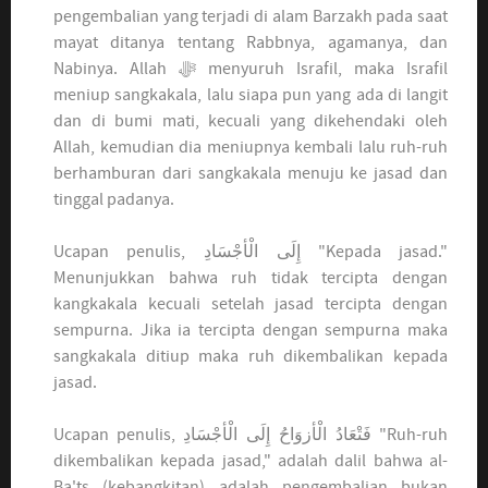
pengembalian yang terjadi di alam Barzakh pada saat
mayat ditanya tentang Rabbnya, agamanya, dan
Nabinya. Allah ﷻ menyuruh Israfil, maka Israfil
meniup sangkakala, lalu siapa pun yang ada di langit
dan di bumi mati, kecuali yang dikehendaki oleh
Allah, kemudian dia meniupnya kembali lalu ruh-ruh
berhamburan dari sangkakala menuju ke jasad dan
tinggal padanya.
Ucapan penulis,
إِلَى الْأجْسَادِ
"Kepada jasad."
Menunjukkan bahwa ruh tidak tercipta dengan
kangkakala kecuali setelah jasad tercipta dengan
sempurna. Jika ia tercipta dengan sempurna maka
sangkakala ditiup maka ruh dikembalikan kepada
jasad.
Ucapan penulis,
فَتْعَادُ الْأزوَاحُ إِلَى الْأجْسَادِ
"Ruh-ruh
dikembalikan kepada jasad," adalah dalil bahwa al-
Ba'ts (kebangkitan) adalah pengembalian bukan