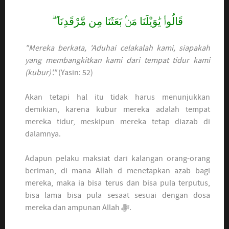
قَالُوا۟ يَٰوَيْلَنَا مَنۢ بَعَثَنَا مِن مَّرْقَدِنَا ۜ ۗ
"Mereka berkata, 'Aduhai celakalah kami, siapakah
yang membangkitkan kami dari tempat tidur kami
(kubur)'."
(Yasin: 52)
Akan tetapi hal itu tidak harus menunjukkan
demikian, karena kubur mereka adalah tempat
mereka tidur, meskipun mereka tetap diazab di
dalamnya.
Adapun pelaku maksiat dari kalangan orang-orang
beriman, di mana Allah d menetapkan azab bagi
mereka, maka ia bisa terus dan bisa pula terputus,
bisa lama bisa pula sesaat sesuai dengan dosa
mereka dan ampunan Allah ﷻ.