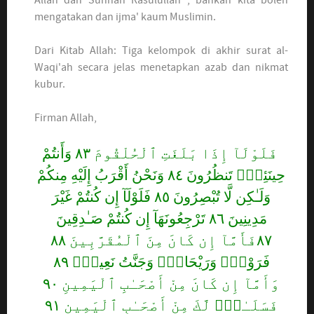
Allah dan Sunnah Rasulullah , bahkan kita boleh
mengatakan dan ijma' kaum Muslimin.
Dari Kitab Allah: Tiga kelompok di akhir surat al-
Waqi'ah secara jelas menetapkan azab dan nikmat
kubur.
Firman Allah,
فَلَوْلَآ إِذَا بَلَغَتِ ٱلْحُلْقُومَ ٨٣ وَأَنتُمْ
حِينَئِذٍۢ تَنظُرُونَ ٨٤ وَنَحْنُ أَقْرَبُ إِلَيْهِ مِنكُمْ
وَلَـٰكِن لَّا تُبْصِرُونَ ٨٥ فَلَوْلَآ إِن كُنتُمْ غَيْرَ
مَدِينِينَ ٨٦ تَرْجِعُونَهَآ إِن كُنتُمْ صَـٰدِقِينَ
٨٧فَأَمَّآ إِن كَانَ مِنَ ٱلْمُقَرَّبِينَ ٨٨
فَرَوْحٌۭ وَرَيْحَانٌۭ وَجَنَّتُ نَعِيمٍۢ ٨٩
وَأَمَّآ إِن كَانَ مِنْ أَصْحَـٰبِ ٱلْيَمِينِ ٩٠
فَسَلَـٰمٌۭ لَّكَ مِنْ أَصْحَـٰبِ ٱلْيَمِينِ ٩١