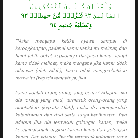
وَأَمَّآ إِن كَانَ مِنَ ٱلْمُكَذِّبِينَ
ٱلضَّآلِّينَ ٩٢ فَنُزُلٌۭ مِّنْ حَمِيمٍۢ ٩٣
وَتَصْلِيَةُ جَحِيمٍ ٩٤
"Maka mengapa ketika nyawa sampai di
kerongkongan, padahal kamu ketika itu melihat, dan
Kami lebih dekat kepadanya daripada kamu, tetapi
kamu tidak melihat, maka mengapa jika kamu tidak
dikuasai (oleh Allah), kamu tidak mengembalikan
nyawa itu (kepada tempatnya) jika
kamu adalah orang-orang yang benar? Adapun jika
dia (orang yang mati) termasuk orang-orang yang
didekatkan (kepada Allah), maka dia memperoleh
ketentraman dan rizki serta surga kenikmatan. Dan
adapun jika dia termasuk golongan kanan, maka
keselamatanlah bagimu karena kamu dari golongan
kanan. Dan adapun jika dia termasuk golongan yang