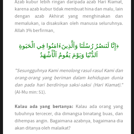
Azab kubur lebih ringan daripada azab Hari Kiamat,
karena azab kubur tidak membuat hina dan malu, lain
dengan azab Akhirat yang menghinakan dan
memalukan, ia disaksikan oleh manusia seluruhnya.
Allah 3% berfirman,
﴿إِنَّا لَنَنصُرُ رُسُلَنَا وَاَلَّذِينَءَامَنُوا فِي الْحَيَوةِ
اَلدُّنْيَا وَيَوْمَ يَقُومُ اَلْأَشْهَدُ
"Sesungguhnya Kami menolong rasul-rasul Kami dan
orang-orang yang beriman dalam kehidupan dunia
dan pada hari berdirinya saksi-saksi (Hari Kiamat)."
(Al-Mu min: 51).
Kalau ada yang bertanya:
Kalau ada orang yang
tubuhnya tercecer, dia dimangsa binatang buas, dan
dihempas angin. Bagaimana azabnya, bagaimana dia
akan ditanya oleh malaikat?