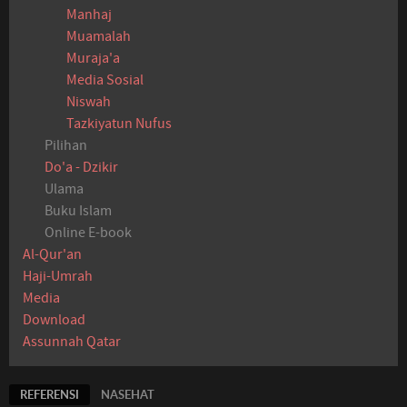
Manhaj
Muamalah
Muraja'a
Media Sosial
Niswah
Tazkiyatun Nufus
Pilihan
Do'a - Dzikir
Ulama
Buku Islam
Online E-book
Al-Qur'an
Haji-Umrah
Media
Download
Assunnah Qatar
REFERENSI
NASEHAT