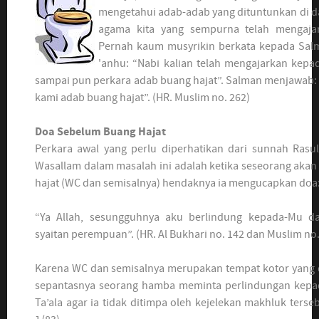
mengetahui adab-adab yang dituntunkan di da
agama kita yang sempurna telah mengajar
Pernah kaum musyrikin berkata kepada Salma
'anhu: “Nabi kalian telah mengajarkan kepad
sampai pun perkara adab buang hajat”. Salman menjawab: 
kami adab buang hajat”. (HR. Muslim no. 262)
Doa Sebelum Buang Hajat
Perkara awal yang perlu diperhatikan dari sunnah Rasulu
Wasallam dalam masalah ini adalah ketika seseorang aka
hajat (WC dan semisalnya) hendaknya ia mengucapkan doa
“Ya Allah, sesungguhnya aku berlindung kepada-Mu dari
syaitan perempuan”. (HR. Al Bukhari no. 142 dan Muslim no.
Karena WC dan semisalnya merupakan tempat kotor yang 
sepantasnya seorang hamba meminta perlindungan kepa
Ta’ala agar ia tidak ditimpa oleh kejelekan makhluk terseb