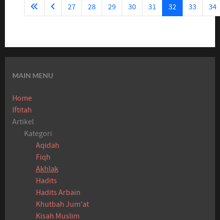
27
28
29
30
31
32
33
34
MAIN MENU
Home
Iftitah
Artikel
Kategori
Aqidah
Fiqh
Akhlak
Hadits
Hadits Arbain
Khutbah Jum'at
Kisah Muslim