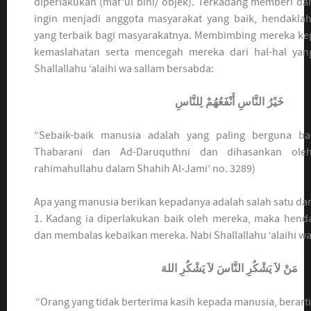
diperlakukan (maf’ul bihi/ objek). Terkadang memberi dan
ingin menjadi anggota masyarakat yang baik, hendakl
yang terbaik bagi masyarakatnya. Membimbing mereka ke
kemaslahatan serta mencegah mereka dari hal-hal ya
Shallallahu ‘alaihi wa sallam bersabda:
خَيْرُ النَّاسِ أَنْفَعُهُمْ لِلنَّاسِ
“Sebaik-baik manusia adalah yang paling berguna bag
Thabarani dan Ad-Daruquthni dan dihasankan oleh 
rahimahullahu dalam Shahih Al-Jami’ no. 3289)
Apa yang manusia berikan kepadanya adalah salah satu dar
1. Kadang ia diperlakukan baik oleh mereka, maka henda
dan membalas kebaikan mereka. Nabi Shallallahu ‘alaihi wa
مَنْ لاَ يَشْكُرِ النَّاسَ لاَ يَشْكُرِ اللهَ
“Orang yang tidak berterima kasih kepada manusia, berart