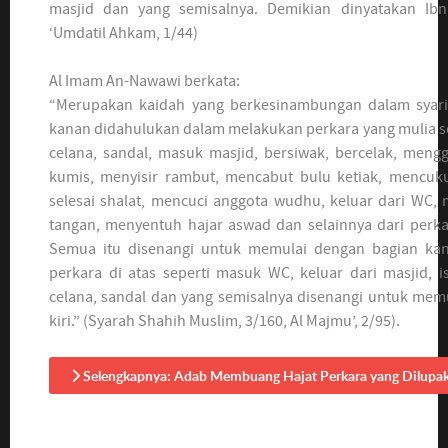
masjid dan yang semisalnya. Demikian dinyatakan Ibnu
‘Umdatil Ahkam, 1/44)
Al Imam An-Nawawi berkata:
“Merupakan kaidah yang berkesinambungan dalam syari
kanan didahulukan dalam melakukan perkara yang mulia s
celana, sandal, masuk masjid, bersiwak, bercelak, men
kumis, menyisir rambut, mencabut bulu ketiak, mencuku
selesai shalat, mencuci anggota wudhu, keluar dari WC,
tangan, menyentuh hajar aswad dan selainnya dari perkar
Semua itu disenangi untuk memulai dengan bagian kan
perkara di atas seperti masuk WC, keluar dari masjid, i
celana, sandal dan yang semisalnya disenangi untuk mem
kiri.” (Syarah Shahih Muslim, 3/160, Al Majmu’, 2/95).
Selengkapnya: Adab Membuang Hajat Perkara yang Dilupa