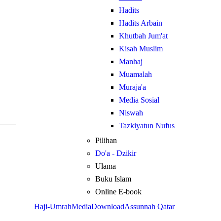
Hadits
Hadits Arbain
Khutbah Jum'at
Kisah Muslim
Manhaj
Muamalah
Muraja'a
Media Sosial
Niswah
Tazkiyatun Nufus
Pilihan
Do'a - Dzikir
Ulama
Buku Islam
Online E-book
Haji-Umrah
Media
Download
Assunnah Qatar