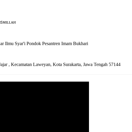
ɪꜱᴍɪʟʟᴀʜ
tiawan, S.H. حفظه الله تعالى | Pengajar Ilmu Syar'i Pondok Pesantren Imam Bukhari
n Jajar , Kecamatan Laweyan, Kota Surakarta, Jawa Tengah 57144