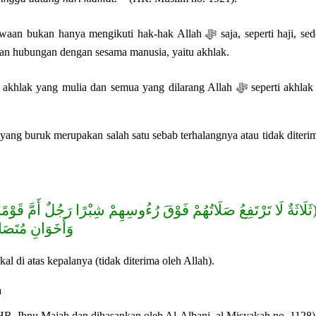
 mengikuti hak-hak Allah ﷻ saja, seperti haji, sedekah,
kan hubungan dengan sesama manusia, yaitu akhlak.
yang buruk merupakan salah satu sebab terhalangnya atau tidak diteri
‪))‬ثَلَاثَةٌ لَا تَرْتَفِعُ صَلَاتُهُمْ فَوْقَ رُءُوسِهِمْ شِبْرًا رَجُلٌ أَمَّ قَو
وَأَخَوَانِ مُتَصَا‪‬
l di atas kepalanya (tidak diterima oleh Allah).
a
R. Ibnu Majah dan dihasankan oleh Al-Albani, al Misyakah no. 1128)