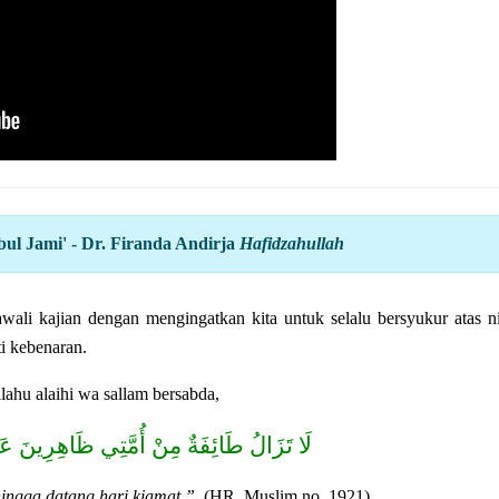
l Jami' - Dr. Firanda Andirja
Hafidzahullah
i kebenaran.
lahu alaihi wa sallam bersabda,
لَا تَزَالُ طَائِفَةٌ مِنْ أُمَّتِي ظَاهِرِينَ ع
hingga datang hari kiamat.”
(HR. Muslim no. 1921).