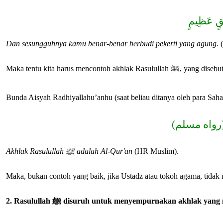
لُقٍ عَظِيمٍ
Dan sesungguhnya kamu benar-benar berbudi pekerti yang agung.
(
Maka tentu kita harus menconto
 (رواه مسلم
Akhlak Rasulullah ﷺ adalah Al-Qur'an
(HR Muslim).
Maka, bukan contoh yang baik, jika Ustadz atau tokoh agama, tidak
2. Rasulullah ﷺ disuruh untuk menyempurnakan akhlak yang