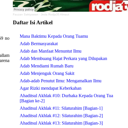
Fauzan Saktyawan
·
Jeda Rodja35 Almaut
Daftar Isi Artikel
Mana Baktimu Kepada Orang Tuamu
59 no
Adab Bermasyarakat
Adab dan Manfaat Menuntut Ilmu
sallam
Adab Membuang Hajat Perkara yang Dilupakan
karena
Adab Mendiami Rumah Baru
Adab Menjenguk Orang Sakit
Adab-adab Penutut Ilmu: Mengamalkan Ilmu
Agar Rizki mendapat Keberkahan
Ahaditsul Akhlak #10: Durhaka Kepada Orang Tua
[Bagian ke-2]
Ahaditsul Akhlak #11: Silaturahim [Bagian-1]
Ahaditsul Akhlak #12: Silaturahim [Bagian-2]
Ahaditsul Akhlak #13: Silaturahim [Bagian-3]