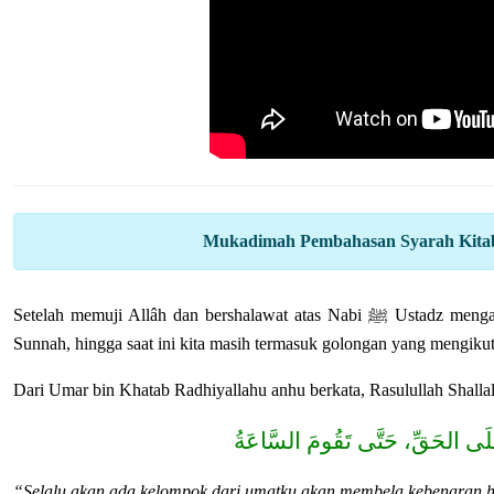
Mukadimah Pembahasan Syarah Kitabu
Setelah memuji Allâh dan bershalawat atas Nabi ﷺ Ustadz mengawali kajian dengan mengingatkan kita untuk selalu bersyukur atas nikmat
Sunnah, hingga saat ini kita masih termasuk golongan yang mengikut
Dari Umar bin Khatab Radhiyallahu anhu berkata, Rasulullah Shallal
َلَى الحَقِّ، حَتَّى تَقُومَ السَّاعَةُ
“Selalu akan ada kelompok dari umatku akan membela kebenaran 