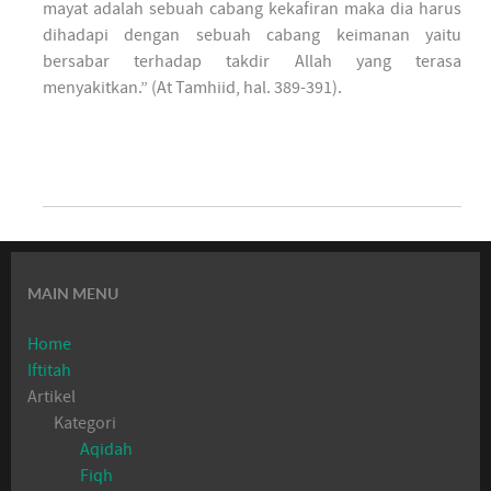
mayat adalah sebuah cabang kekafiran maka dia harus
dihadapi dengan sebuah cabang keimanan yaitu
bersabar terhadap takdir Allah yang terasa
menyakitkan.” (At Tamhiid, hal. 389-391).
MAIN MENU
Home
Iftitah
Artikel
Kategori
Aqidah
Fiqh