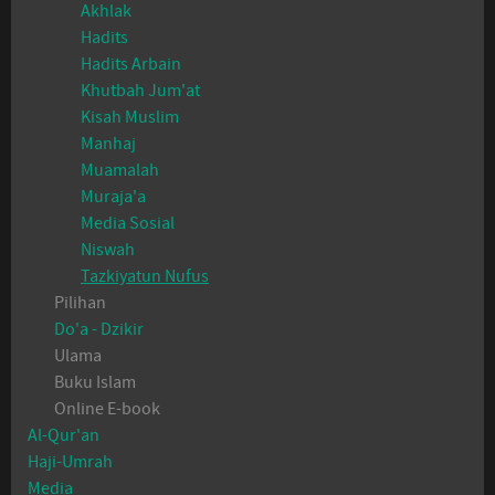
Akhlak
Hadits
Hadits Arbain
Khutbah Jum'at
Kisah Muslim
Manhaj
Muamalah
Muraja'a
Media Sosial
Niswah
Tazkiyatun Nufus
Pilihan
Do'a - Dzikir
Ulama
Buku Islam
Online E-book
Al-Qur'an
Haji-Umrah
Media