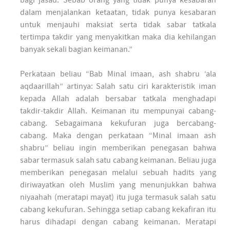
bagi jasad. Sebab orang yang tidak punya kesabaran
dalam menjalankan ketaatan, tidak punya kesabaran
untuk menjauhi maksiat serta tidak sabar tatkala
tertimpa takdir yang menyakitkan maka dia kehilangan
banyak sekali bagian keimanan.”
Perkataan beliau “Bab Minal imaan, ash shabru ‘ala
aqdaarillah” artinya: Salah satu ciri karakteristik iman
kepada Allah adalah bersabar tatkala menghadapi
takdir-takdir Allah. Keimanan itu mempunyai cabang-
cabang. Sebagaimana kekufuran juga bercabang-
cabang. Maka dengan perkataan “Minal imaan ash
shabru” beliau ingin memberikan penegasan bahwa
sabar termasuk salah satu cabang keimanan. Beliau juga
memberikan penegasan melalui sebuah hadits yang
diriwayatkan oleh Muslim yang menunjukkan bahwa
niyaahah (meratapi mayat) itu juga termasuk salah satu
cabang kekufuran. Sehingga setiap cabang kekafiran itu
harus dihadapi dengan cabang keimanan. Meratapi