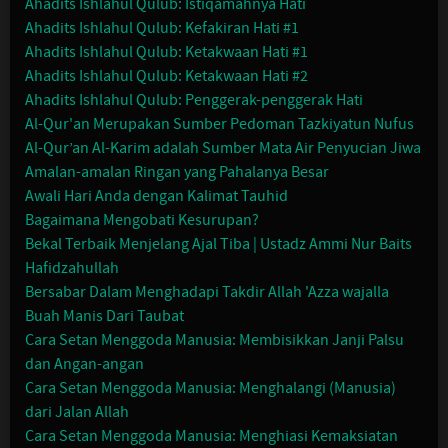
Ahadits Ishlahul Qulub: Istiqamahnya Hati
Ahadits Ishlahul Qulub: Kefakiran Hati #1
Ahadits Ishlahul Qulub: Ketakwaan Hati #1
Ahadits Ishlahul Qulub: Ketakwaan Hati #2
Ahadits Ishlahul Qulub: Penggerak-penggerak Hati
Al-Qur'an Merupakan Sumber Pedoman Tazkiyatun Nufus
Al-Qur’an Al-Karim adalah Sumber Mata Air Penyucian Jiwa
Amalan-amalan Ringan yang Pahalanya Besar
Awali Hari Anda dengan Kalimat Tauhid
Bagaimana Mengobati Kesurupan?
Bekal Terbaik Menjelang Ajal Tiba | Ustadz Ammi Nur Baits
Hafidzahullah
Bersabar Dalam Menghadapi Takdir Allah 'Azza wajalla
Buah Manis Dari Taubat
Cara Setan Menggoda Manusia: Membisikkan Janji Palsu
dan Angan-angan
Cara Setan Menggoda Manusia: Menghalangi (Manusia)
dari Jalan Allah
Cara Setan Menggoda Manusia: Menghiasi Kemaksiatan