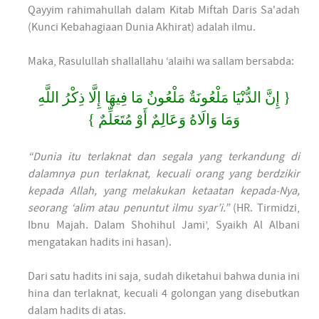
Qayyim rahimahullah dalam Kitab Miftah Daris Sa'adah
(Kunci Kebahagiaan Dunia Akhirat) adalah ilmu.
Maka, Rasulullah shallallahu ‘alaihi wa sallam bersabda:
{ إِنَّ الدُّنْيَا مَلْعُونَةٌ مَلْعُونٌ مَا فِيهَا إِلَّا ذِكْرُ اللَّهِ
وَمَا وَالَاهُ وَعَالِمٌ أَوْ مُتَعَلِّمٌ }
“Dunia itu terlaknat dan segala yang terkandung di
dalamnya pun terlaknat, kecuali orang yang berdzikir
kepada Allah, yang melakukan ketaatan kepada-Nya,
seorang ‘alim atau penuntut ilmu syar’i.”
(HR. Tirmidzi,
Ibnu Majah. Dalam Shohihul Jami’, Syaikh Al Albani
mengatakan hadits ini hasan).
Dari satu hadits ini saja, sudah diketahui bahwa dunia ini
hina dan terlaknat, kecuali 4 golongan yang disebutkan
dalam hadits di atas.