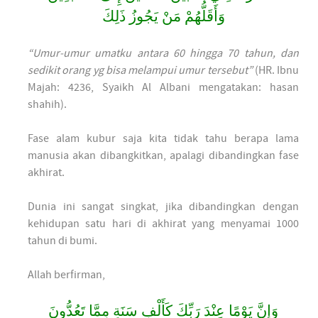
وَأَقَلُّهُمْ مَنْ يَجُوزُ ذَلِكَ
“Umur-umur umatku antara 60 hingga 70 tahun, dan
sedikit orang yg bisa melampui umur tersebut”
(HR. Ibnu
Majah: 4236, Syaikh Al Albani mengatakan: hasan
shahih).
Fase alam kubur saja kita tidak tahu berapa lama
manusia akan dibangkitkan, apalagi dibandingkan fase
akhirat.
Dunia ini sangat singkat, jika dibandingkan dengan
kehidupan satu hari di akhirat yang menyamai 1000
tahun di bumi.
Allah berfirman,
ﻭَﺇِﻥَّ ﻳَﻮْﻣًﺎ ﻋِﻨْﺪَ ﺭَﺑِّﻚَ ﻛَﺄَﻟْﻒِ ﺳَﻨَﺔٍ ﻣِﻤَّﺎ ﺗَﻌُﺪُّﻭﻥَ