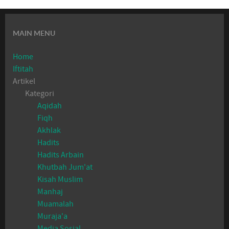
MAIN MENU
Home
Iftitah
Artikel
Kategori
Aqidah
Fiqh
Akhlak
Hadits
Hadits Arbain
Khutbah Jum'at
Kisah Muslim
Manhaj
Muamalah
Muraja'a
Media Sosial