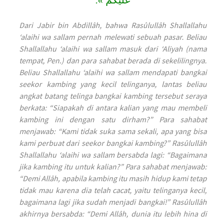
Dari Jabir bin Abdillâh, bahwa Rasûlullâh Shallallahu
‘alaihi wa sallam pernah melewati sebuah pasar. Beliau
Shallallahu ‘alaihi wa sallam masuk dari ‘Aliyah (nama
tempat, Pen.) dan para sahabat berada di sekelilingnya.
Beliau Shallallahu ‘alaihi wa sallam mendapati bangkai
seekor kambing yang kecil telinganya, lantas beliau
angkat batang telinga bangkai kambing tersebut seraya
berkata: “Siapakah di antara kalian yang mau membeli
kambing ini dengan satu dirham?” Para sahabat
menjawab: “Kami tidak suka sama sekali, apa yang bisa
kami perbuat dari seekor bangkai kambing?” Rasûlullâh
Shallallahu ‘alaihi wa sallam bersabda lagi: “Bagaimana
jika kambing itu untuk kalian?” Para sahabat menjawab:
“Demi Allâh, apabila kambing itu masih hidup kami tetap
tidak mau karena dia telah cacat, yaitu telinganya kecil,
bagaimana lagi jika sudah menjadi bangkai!” Rasûlullâh
akhirnya bersabda: “Demi Allâh, dunia itu lebih hina di