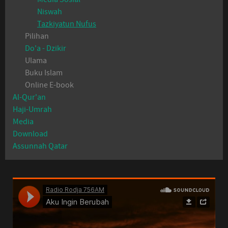
Niswah
Tazkiyatun Nufus
Pilihan
Do'a - Dzikir
Ulama
Buku Islam
Online E-book
Al-Qur'an
Haji-Umrah
Media
Download
Assunnah Qatar