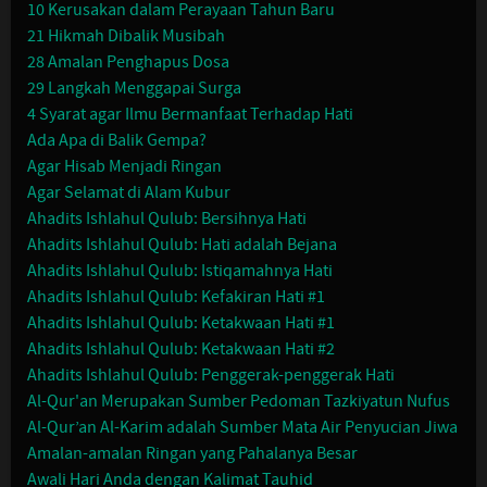
10 Kerusakan dalam Perayaan Tahun Baru
21 Hikmah Dibalik Musibah
28 Amalan Penghapus Dosa
29 Langkah Menggapai Surga
4 Syarat agar Ilmu Bermanfaat Terhadap Hati
Ada Apa di Balik Gempa?
Agar Hisab Menjadi Ringan
Agar Selamat di Alam Kubur
Ahadits Ishlahul Qulub: Bersihnya Hati
Ahadits Ishlahul Qulub: Hati adalah Bejana
Ahadits Ishlahul Qulub: Istiqamahnya Hati
Ahadits Ishlahul Qulub: Kefakiran Hati #1
Ahadits Ishlahul Qulub: Ketakwaan Hati #1
Ahadits Ishlahul Qulub: Ketakwaan Hati #2
Ahadits Ishlahul Qulub: Penggerak-penggerak Hati
Al-Qur'an Merupakan Sumber Pedoman Tazkiyatun Nufus
Al-Qur’an Al-Karim adalah Sumber Mata Air Penyucian Jiwa
Amalan-amalan Ringan yang Pahalanya Besar
Awali Hari Anda dengan Kalimat Tauhid