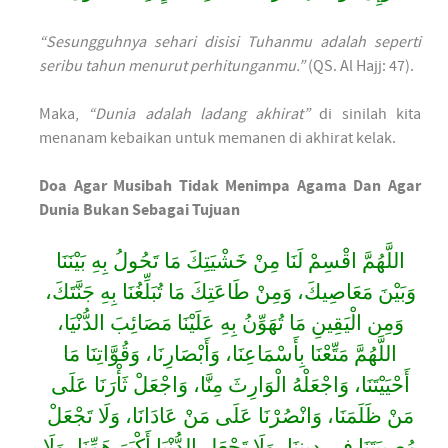
“Sesungguhnya sehari disisi Tuhanmu adalah seperti
seribu tahun menurut perhitunganmu.”
(QS. Al Hajj: 47).
Maka,
“Dunia adalah ladang akhirat”
di sinilah kita
menanam kebaikan untuk memanen di akhirat kelak.
Doa Agar Musibah Tidak Menimpa Agama Dan Agar
Dunia Bukan Sebagai Tujuan
اللَّهُمَّ اقْسِمْ لَنَا مِنْ خَشْيَتِكَ مَا تَحُولُ بِهِ بَيْنَنَا
وَبَيْنَ مَعَاصِيكَ، وَمِنْ طَاعَتِكَ مَا تُبَلِّغُنَا بِهِ جَنَّتَكَ،
وَمِن الْيَقِينِ مَا تُهَوِّنُ بِهِ عَلَيْنَا مَصَائِبَ الدُّنْيَا،
اللَّهُمَّ مَتِّعْنَا بِأَسْمَاعِنَا، وَأَبْصَارِنَا، وَقُوَّاتِنَا مَا
أَحْيَيْتَنَا، وَاجْعَلْهُ الْوَارِثَ مِنَّا، وَاجْعَلْ ثَأْرَنَا عَلَى
مَنْ ظَلَمَنَا، وَانْصُرْنَا عَلَى مَنْ عَادَانَا، وَلَا تَجْعَلْ
مُصِيبَتَنَا فِي دِينِنَا، وَلَا تَجْعَلِ الدُّنْيَا أَكْبَرَ هَمِّنَا، وَلَا