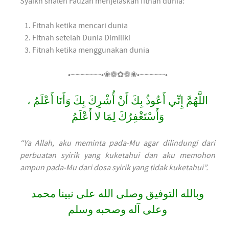
Syaikh shaleh Fauzan menjelaskan fitnah dunia:
Fitnah ketika mencari dunia
Fitnah setelah Dunia Dimiliki
Fitnah ketika menggunakan dunia
•┈┈┈┈┈┈•❀❁✿❁❀•┈┈┈┈┈•
اللَّهُمَّ إِنِّي أَعُوذُ بِكَ أَنْ أُشْرِكَ بِكَ وَأَنَا أَعْلَمُ ،
وَأَسْتَغْفِرُكَ لِمَا لا أَعْلَمُ
“Ya Allah, aku meminta pada-Mu agar dilindungi dari
perbuatan syirik yang kuketahui dan aku memohon
ampun pada-Mu dari dosa syirik yang tidak kuketahui”.
وبالله التوفيق وصلى الله على نبينا محمد
وعلى آله وصحبه وسلم