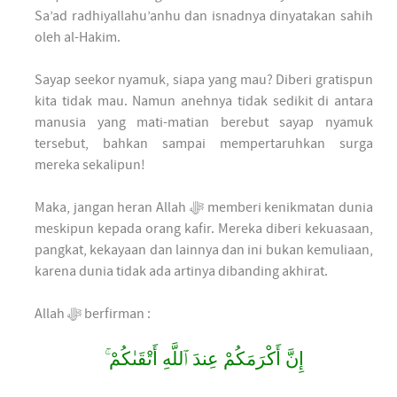
Sa’ad radhiyallahu’anhu dan isnadnya dinyatakan sahih
oleh al-Hakim.
Sayap seekor nyamuk, siapa yang mau? Diberi gratispun
kita tidak mau. Namun anehnya tidak sedikit di antara
manusia yang mati-matian berebut sayap nyamuk
tersebut, bahkan sampai mempertaruhkan surga
mereka sekalipun!
Maka, jangan heran Allah ﷻ memberi kenikmatan dunia
meskipun kepada orang kafir. Mereka diberi kekuasaan,
pangkat, kekayaan dan lainnya dan ini bukan kemuliaan,
karena dunia tidak ada artinya dibanding akhirat.
Allah ﷻ berfirman :
إِنَّ أَكْرَمَكُمْ عِندَ ٱللَّهِ أَتْقَىٰكُمْ ۚ