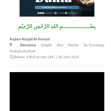
بِسْــــــــــــــــــمِ اللهِ الرَّحْمَنِ الرَّحِيْمِ
Kajian Masjid Al-Fursan
🎙
Bersama
Ustadz Abu Haidar As-Sundawy
𝓱𝓪𝓯𝓲𝔃𝓱𝓪𝓱𝓾𝓵𝓵𝓪𝓱
🗓 Bekasi, 4 Muharram 1447 / 30 Juni 2025