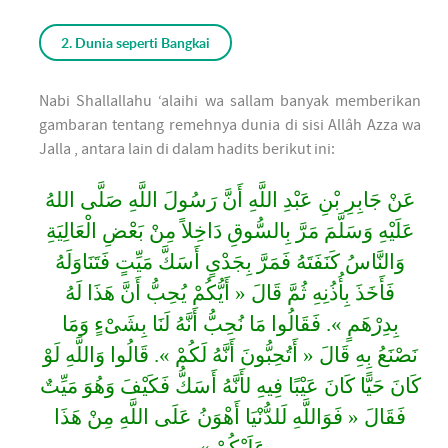
2. Dunia seperti Bangkai
Nabi Shallallahu ‘alaihi wa sallam banyak memberikan
gambaran tentang remehnya dunia di sisi Allâh Azza wa
Jalla , antara lain di dalam hadits berikut ini:
عَنْ جَابِرِ بْنِ عَبْدِ اللَّهِ أَنَّ رَسُولَ اللَّهِ صَلَّى اللهُ
عَلَيْهِ وَسَلَّمَ مَرَّ بِالسُّوقِ دَاخِلاً مِنْ بَعْضِ الْعَالِيَةِ
وَالنَّاسُ كَنَفَتَهُ فَمَرَّ بِجَدْىٍ أَسَكَّ مَيِّتٍ فَتَنَاوَلَهُ
فَأَخَذَ بِأُذُنِهِ ثُمَّ قَالَ « أَيُّكُمْ يُحِبُّ أَنَّ هَذَا لَهُ
بِدِرْهَمٍ ». فَقَالُوا مَا نُحِبُّ أَنَّهُ لَنَا بِشَىْءٍ وَمَا
نَصْنَعُ بِهِ قَالَ « أَتُحِبُّونَ أَنَّهُ لَكُمْ ». قَالُوا وَاللَّهِ لَوْ
كَانَ حَيًّا كَانَ عَيْبًا فِيهِ لأَنَّهُ أَسَكُّ فَكَيْفَ وَهُوَ مَيِّتٌ
فَقَالَ « فَوَاللَّهِ لَلدُّنْيَا أَهْوَنُ عَلَى اللَّهِ مِنْ هَذَا
عَلَيْكُمْ ».