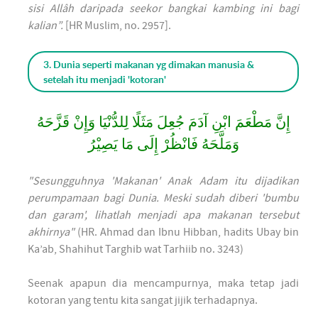
sisi Allâh daripada seekor bangkai kambing ini bagi
kalian”.
[HR Muslim, no. 2957].
3. Dunia seperti makanan yg dimakan manusia &
setelah itu menjadi 'kotoran'
إِنَّ مَطْعَمَ ابْنِ آدَمَ جُعِلَ مَثَلًا لِلدُّنْيَا وَإِنْ قَزَّحَهُ
وَمَلَّحَهُ فَانْظُرْ إِلَى مَا يَصِيْرُ
"Sesungguhnya 'Makanan' Anak Adam itu dijadikan
perumpamaan bagi Dunia. Meski sudah diberi 'bumbu
dan garam', lihatlah menjadi apa makanan tersebut
akhirnya"
(HR. Ahmad dan Ibnu Hibban, hadits Ubay bin
Ka’ab, Shahihut Targhib wat Tarhiib no. 3243)
Seenak apapun dia mencampurnya, maka tetap jadi
kotoran yang tentu kita sangat jijik terhadapnya.