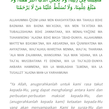
مَبْلَغَ عِلْمِنَا، وَلَا تُسَلِّطْ عَلَيْنَا مَنْ لَا يَرْحَمُنَا
ᴀʟʟᴀʜᴜᴍᴍᴀ-Qꜱɪᴍ ʟᴀɴᴀ ᴍɪɴ ᴋʜᴀꜱʜʏᴀᴛɪᴋᴀ ᴍᴀ ᴛᴀʜᴜʟᴜ ʙɪʜɪ
ʙᴀɪɴᴀɴᴀ ᴡᴀ ʙᴀɪɴᴀ ᴍᴀ’ᴀꜱɪᴋᴀ, ᴡᴀ ᴍɪɴ ᴛᴀ’ᴀᴛɪᴋᴀ ᴍᴀ
ᴛᴜʙᴀʟʟɪɢʜᴜɴᴀ ʙɪʜɪ ᴊᴀɴɴᴀᴛᴀᴋᴀ, ᴡᴀ ᴍɪɴᴀʟ-ʏᴀQɪɴɪ ᴍᴀ
ᴛᴜʜᴀᴡᴡɪɴᴜ ‘ᴀʟᴀɪɴᴀ ʙɪʜɪ ᴍᴀꜱᴀ-‘ɪʙᴀᴅ-ᴅᴜɴʏᴀ. ᴀʟʟᴀʜᴜᴍᴍᴀ
ᴍᴀᴛᴛɪ’ɴᴀ ʙɪᴀꜱᴍᴀ’ɪɴᴀ, ᴡᴀ ᴀʙꜱᴀʀɪɴᴀ, ᴡᴀ Qᴜᴡᴡᴀᴛɪɴᴀ ᴍᴀ
ᴀʜʏᴀɪᴛᴀɴᴀ, ᴡᴀᴊ’ᴀʟʜᴜʟ-ᴡᴀʀɪᴛʜᴀ ᴍɪɴɴᴀ, ᴡᴀᴊ’ᴀʟ ᴛʜᴀʀᴀɴᴀ
‘ᴀʟᴀ ᴍᴀɴ ᴢᴀʟᴀᴍᴀɴᴀ, ᴡᴀɴꜱᴜʀɴᴀ ‘ᴀʟᴀ ᴍᴀɴ ‘ᴀᴅᴀɴᴀ, ᴡᴀ ʟᴀ
ᴛᴀᴊ’ᴀʟ ᴍᴜꜱɪʙᴀᴛᴀɴᴀ ꜰɪ ᴅɪɴɪɴᴀ, ᴡᴀ ʟᴀ ᴛᴀᴊ’ᴀʟɪᴅ-ᴅᴜɴʏᴀ
ᴀᴋʙᴀʀᴀ ʜᴀᴍᴍɪɴᴀ, ᴡᴀ ʟᴀ ᴍᴀʙʟᴀɢʜᴀ ‘ɪʟᴍɪɴᴀ, ᴡᴀ ʟᴀ
ᴛᴜꜱᴀʟʟɪᴛ ‘ᴀʟᴀɪɴᴀ ᴍᴀɴ-ʟᴀ ʏᴀʀʜᴀᴍᴜɴᴀ
“Ya Allah, anugerahkanlah untuk kami rasa takut
kepada-Mu, yang dapat menghalangi antara kami dan
perbuatan-perbuatan maksiat kepada-Mu, dan
(anugerahkanlah kepada kami) ketaatan kepada-Mu
yang akan menyampaikan Kami ke surga-Mu dan