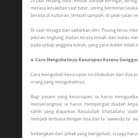
Di saat sedang tidur: Keluar banyak keringat, serin
merasa kesakitan saat tidur, sering bermimpi seakan
berada di kuburan, tempat sampah, di jalan-jalan 
Di saat terjaga dan sadarkan diri: Pusing terus me
pikiran linglung, badan terasa lemah dan malas mel
pada setiap anggota tubuh, yang para dokter tida
4- Cara Mengobatinya Kesurupan Karena Ganggua
Cara mengobati kesurupan ini dilakukan dari dua pih
orang yang mengobatinya.
Bagi pasien yang kesurupan, ia harus menguatk
menyerangnya, ia harus mempergiat ibadah kep
sahih yang diajarkan Rasulullah Shallallahu ‘al
menjadi terbiasa dengan doa dan ta`awwudz-ta`aw
Sedangkan dari pihak yang mengobati, ia juga har