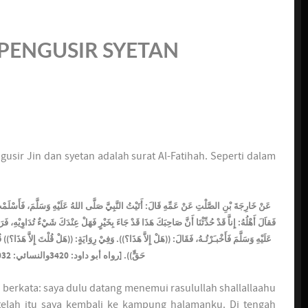
PENGUSIR SYETAN
usir Jin dan syetan adalah surat Al-Fatihah. Seperti dalam
عَنْ خَارِجَةَ بْنِ الصَّلْتِ عَنْ عَمِّهِ قَالَ: أَتَيْتُ النَّبِيَّ صَلَّى اللهُ عَلَيْهِ وَسَلَّمَ، فَأَسْلَم،
فَقاَلَ أَهْلُهُ: إِناَّ قَدْ حُدِّثْنَا أَنَّ صَاحِبَكَ هَذَا قَدْ جَاءَ بِخَيْرٍ فَهَلْ عِنْدَكَ شَيْءٌ تُدَاوِيْهِ، فَرَ
عَلَيْهِ وَسَلَّمَ فَأَخْبـَرْتُـهُ، فَقَالَ: ((هَلْ إِلاَّ هَذَا؟)). وَفِيْ رِوَايَةٍ: ((هَلْ قُلْتَ إِلاَّ هَذَا؟)) ق
حَقٍّ)). [رواه أبو داود: 3420والنسائي: 1032 وقال الألباني: حديث صحيح]
a berkata: saya dulu datang menemui rasulullah shallallaahu
etelah itu saya kembali ke kampung halamanku. Di tengah