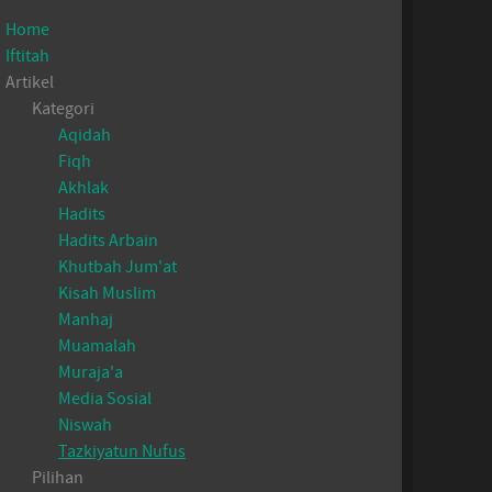
Home
Iftitah
Artikel
Kategori
Aqidah
Fiqh
Akhlak
Hadits
Hadits Arbain
Khutbah Jum'at
Kisah Muslim
Manhaj
Muamalah
Muraja'a
Media Sosial
Niswah
Tazkiyatun Nufus
Pilihan