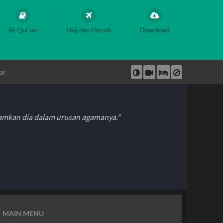
Al-Qur'an
Haji dan Umrah
Download
ar
hamkan dia dalam urusan agamanya.”
MAIN MENU