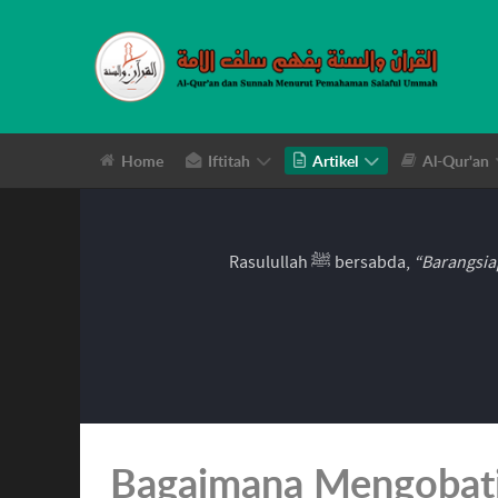
Home
Iftitah
Artikel
Al-Qur'an
Rasulullah ﷺ bersabda,
“Barangsia
Bagaimana Mengobati