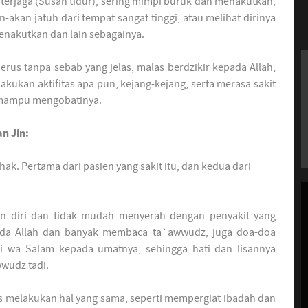
g terjaga (Susah tidur), sering mimpi buruk dan menakutkan,
-akan jatuh dari tempat sangat tinggi, atau melihat dirinya
menakutkan dan lain sebagainya.
nerus tanpa sebab yang jelas, malas berdzikir kepada Allah,
akukan aktifitas apa pun, kejang-kejang, serta merasa sakit
k mampu mengobatinya.
n Jin:
ak. Pertama dari pasien yang sakit itu, dan kedua dari
an diri dan tidak mudah menyerah dengan penyakit yang
ada Allah dan banyak membaca ta`awwudz, juga doa-doa
aihi wa Salam kepada umatnya, sehingga hati dan lisannya
wudz tadi.
us melakukan hal yang sama, seperti mempergiat ibadah dan