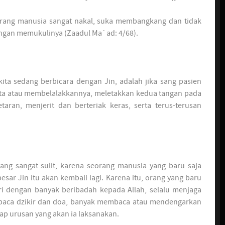
orang manusia sangat nakal, suka membangkang dan tidak
ngan memukulinya (Zaadul Ma`ad: 4/68).
ita sedang berbicara dengan Jin, adalah jika sang pasien
ata atau membelalakkannya, meletakkan kedua tangan pada
ran, menjerit dan berteriak keras, serta terus-terusan
ng sangat sulit, karena seorang manusia yang baru saja
sar Jin itu akan kembali lagi. Karena itu, orang yang baru
iri dengan banyak beribadah kepada Allah, selalu menjaga
baca dzikir dan doa, banyak membaca atau mendengarkan
ap urusan yang akan ia laksanakan.