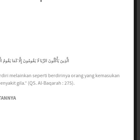
الَّذِينَ يَأْكُلُونَ الرِّبَا لَا يَقُومُونَ إِلَّا كَمَا يَقُومُ
diri melainkan seperti berdirinya orang yang kemasukan
enyakit gila.” (QS. Al-Baqarah : 275).
TANNYA