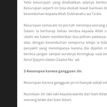
Yaitu kesurupan yang disebabkan adanya bentura
Kesurupan seperti ini bisa diobati lewat bantuan
kesembuhan kepada Allah Subhanahu wa Ta’ala.
Kesurupan semacam ini pernah menimpa seorang wan
Salam. Ia berharap beliau berdoa kepada Allah u
‘alaihi wa Salam memberikan dua pilihan padanya. 
atau dengan kesembuhan sempurna tetapi ia tida
penyakit yang menimpanya karena dia dijamin ma
berdoa jangan sampai auratnya tersingkap saat k
Ibnul Qayyim dalam Zaadul Ma`ad.
2-Kesurupan karena gangguan Jin.
Kesurupan karena gangguan jin ini banyak sekali se
Kecintaan Jin laki-laki kepada wanita dari bani Adam
seorang lelaki dari bani Adam.