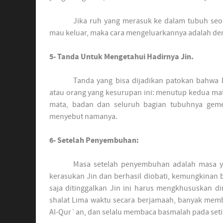
Jika ruh yang merasuk ke dalam tubuh se
mau keluar, maka cara mengeluarkannya adalah de
5- Tanda Untuk Mengetahui Hadirnya Jin.
Tanda yang bisa dijadikan patokan bahwa k
atau orang yang kesurupan ini: menutup kedua m
mata, badan dan seluruh bagian tubuhnya gemeta
menyebut namanya.
6- Setelah Penyembuhan:
Masa setelah penyembuhan adalah masa ya
kerasukan Jin dan berhasil diobati, kemungkinan be
saja ditinggalkan Jin ini harus mengkhususkan d
shalat Lima waktu secara berjamaah, banyak mem
Al-Qur`an, dan selalu membaca basmalah pada seti