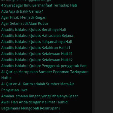
4 Syarat agar Ilmu Bermanfaat Terhadap Hati
Ada Apa di Balik Gempa?
Agar Hisab Menjadi Ringan
Agar Selamat di Alam Kubur
Ahadits Ishlahul Qulub: Bersihnya Hati
Ahadits Ishlahul Qulub: Hati adalah Bejana
Ahadits Ishlahul Qulub: Istiqamahnya Hati
Ahadits Ishlahul Qulub: Kefakiran Hati #1
Ahadits Ishlahul Qulub: Ketakwaan Hati #1
Ahadits Ishlahul Qulub: Ketakwaan Hati #2
Ahadits Ishlahul Qulub: Penggerak-penggerak Hati
Al-Qur'an Merupakan Sumber Pedoman Tazkiyatun
Nufus
Al-Qur’an Al-Karim adalah Sumber Mata Air
Penyucian Jiwa
Amalan-amalan Ringan yang Pahalanya Besar
Awali Hari Anda dengan Kalimat Tauhid
Bagaimana Mengobati Kesurupan?