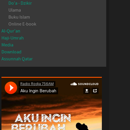
Do'a - Dzikir
Ulama
Buku Islam
Online E-book
Al-Qur'an
Haji-Umrah
Media
Download
Assunnah Qatar