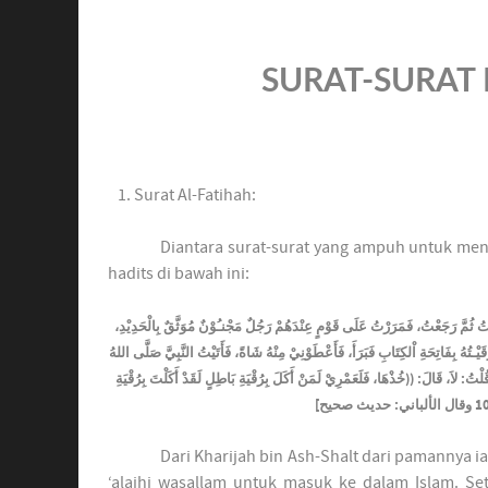
SURAT-SURAT 
Surat Al-Fatihah:
Diantara surat-surat yang ampuh untuk meng
hadits di bawah ini:
ْتُ ثُمَّ رَجَعْتُ، فَمَرَرْتُ عَلَى قَوْمٍ عِنْدَهُمْ رَجُلٌ مَجْنـُوْنٌ مُوَثَّقٌ بِالْحَدِيْدِ
قَيْـتُهُ بِفَاتِحَةِ اْلكِتَابِ فَبَرَأَ، فَأَعْطَوْنِيْ مِنْهُ شَاةً، فَأَتَيْتُ النَّبِيَّ صَلَّى اللهُ
ُلْتُ: لاَ، قَالَ: ((خُذْهَا، فَلَعَمْرِيْ لَمَنْ أَكَلَ بِرُقْيَةِ بَاطِلٍ لَقَدْ أَكَلْتَ بِرُقْيَةِ
Dari Kharijah bin Ash-Shalt dari pamannya i
‘alaihi wasallam untuk masuk ke dalam Islam. S