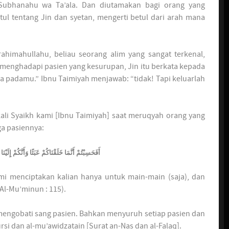
ubhanahu wa Ta’ala. Dan diutamakan bagi orang yang
tul tentang Jin dan syetan, mengerti betul dari arah mana
ahimahullahu, beliau seorang alim yang sangat terkenal,
 menghadapi pasien yang kesurupan, Jin itu berkata kepada
da padamu.” Ibnu Taimiyah menjawab: “tidak! Tapi keluarlah
ali Syaikh kami [Ibnu Taimiyah] saat meruqyah orang yang
ga pasiennya:
أَفَحَسِبْتُمْ أَنَّمَا خَلَقْنَاكُمْ عَبَثًا وَأَنَّكُمْ إِل)
i menciptakan kalian hanya untuk main-main (saja), dan
Al-Mu’minun : 115).
 mengobati sang pasien. Bahkan menyuruh setiap pasien dan
i dan al-mu’awidzatain [Surat an-Nas dan al-Falaq].