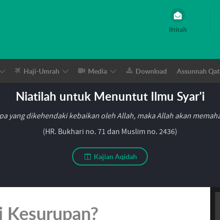
Iftitah
Haji-Umrah
Media
Download
Assunnah Qat
Niatilah untuk Menuntut Ilmu Syar'i
pa yang dikehendaki kebaikan oleh Allah, maka Allah akan mema
(HR. Bukhari no. 71 dan Muslim no. 2436)
Kajian Aqidah
 Kesurupan?