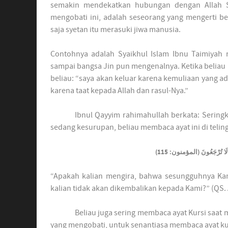
semakin mendekatkan hubungan dengan Allah S
mengobati ini, adalah seseorang yang mengerti be
saja syetan itu merasuki jiwa manusia.
Contohnya adalah Syaikhul Islam Ibnu Taimiyah r
sampai bangsa Jin pun mengenalnya. Ketika beliau
beliau: “saya akan keluar karena kemuliaan yang a
karena taat kepada Allah dan rasul-Nya.”
Ibnul Qayyim rahimahullah berkata: Seringk
sedang kesurupan, beliau membaca ayat ini di telin
َيْنَا لَا تُرْجَعُونَ (المؤمنون: 115
“Apakah kalian mengira, bahwa sesungguhnya Kam
kalian tidak akan dikembalikan kepada Kami?” (QS. 
Beliau juga sering membaca ayat Kursi saat
yang mengobati, untuk senantiasa membaca ayat kurs