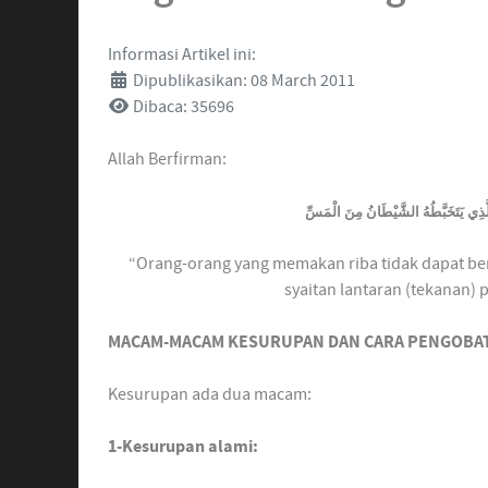
Informasi Artikel ini:
Dipublikasikan: 08 March 2011
Dibaca: 35696
Allah Berfirman:
 الَّذِي يَتَخَبَّطُهُ الشَّيْطَانُ مِنَ الْمَسِّ
“Orang-orang yang memakan riba tidak dapat ber
syaitan lantaran (tekanan) p
MACAM-MACAM KESURUPAN DAN CARA PENGOBA
Kesurupan ada dua macam:
1-Kesurupan alami: