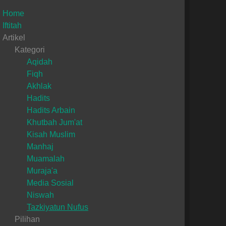
Home
Iftitah
Artikel
Kategori
Aqidah
Fiqh
Akhlak
Hadits
Hadits Arbain
Khutbah Jum'at
Kisah Muslim
Manhaj
Muamalah
Muraja'a
Media Sosial
Niswah
Tazkiyatun Nufus
Pilihan