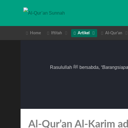
Home
Iftitah
Artikel
Al-Qur'an
Rasulullah ﷺ bersabda,
“Barangsiapa
Al-Qur’an Al-Karim a