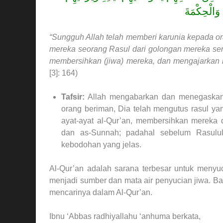
 وَالْحِكْمَةَ
“Sungguh Allah telah memberi karunia kepada or
mereka seorang Rasul dari golongan mereka sen
membersihkan (jiwa) mereka, dan mengajarkan 
[3]: 164)
Tafsir:
Allah mengabarkan dan menegaskan
orang beriman, Dia telah mengutus rasul y
ayat-ayat al-Qur’an, membersihkan mereka 
dan as-Sunnah; padahal sebelum Rasulul
kebodohan yang jelas.
Al-Qur’an adalah sarana terbesar untuk menyuc
menjadi sumber dan mata air penyucian jiwa. B
mencarinya dalam Al-Qur’an.
Ibnu ‘Abbas radhiyallahu ‘anhuma berkata,