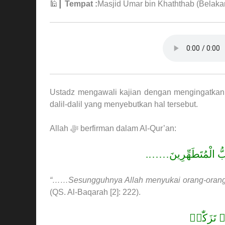
🕌┃
Tempat :
Masjid Umar bin Khaththab (Bela
Ustadz mengawali kajian dengan mengingatkan k
dalil-dalil yang menyebutkan hal tersebut.
Allah ﷻ berfirman dalam Al-Qur’an:
 وَيُحِبُّ الْمُتَطَهِّرِينَ
“……Sesungguhnya Allah menyukai orang-orang y
(QS. Al-Baqarah [2]: 222).
 تَزَكّٰىۙ