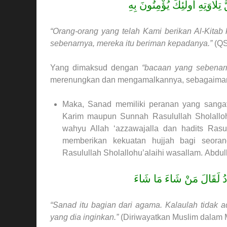
 تِلَاوَتِهِ أُولَئِكَ يُؤْمِنُونَ بِهِ
“Orang-orang yang telah Kami berikan Al-Kit
sebenarnya, mereka itu beriman kepadanya.”
(QS.
Yang dimaksud dengan
“bacaan yang sebenar
merenungkan dan mengamalkannya, sebagaimana pe
Maka, Sanad memiliki peranan yang sangat
Karim maupun Sunnah Rasulullah Sholalloh
wahyu Allah ‘azzawajalla dan hadits Rasu
memberikan kekuatan hujjah bagi seor
Rasulullah Sholallohu’alaihi wasallam. Abd
نَادُ لَقَالَ مَنْ شَاءَ مَا شَاءَ
“Sanad itu bagian dari agama. Kalaulah tidak
yang dia inginkan.”
(Diriwayatkan Muslim dalam 