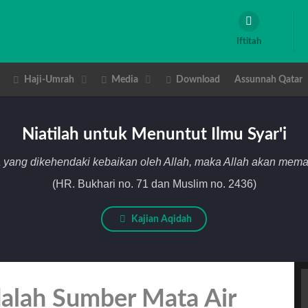
Iftitah
Haji-Umrah
Media
Download
Assunnah Qatar
Niatilah untuk Menuntut Ilmu Syar'i
 yang dikehendaki kebaikan oleh Allah, maka Allah akan me
(HR. Bukhari no. 71 dan Muslim no. 2436)
Kajian Aqidah
dalah Sumber Mata Air