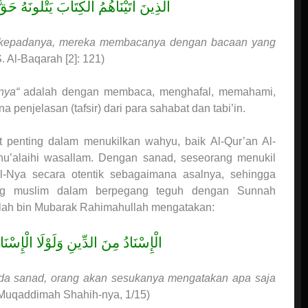
الَّذِينَ آتَيْنَاهُمُ الْكِتَابَ يَتْلُونَهُ حَقَّ
ab kepadanya, mereka membacanya dengan bacaan yang
 Al-Baqarah [2]: 121)
nya“
adalah dengan membaca, menghafal, memahami,
njelasan (tafsir) dari para sahabat dan tabi’in.
 penting dalam menukilkan wahyu, baik Al-Qur’an Al-
u’alaihi wasallam. Dengan sanad, seseorang menukil
l-Nya secara otentik sebagaimana asalnya, sehingga
ang muslim dalam berpegang teguh dengan Sunnah
ullah bin Mubarak Rahimahullah mengatakan:
الْإِسْنَادُ مِنَ الدِّينِ وَلَوْلَا الْإِسْ
 ada sanad, orang akan sesukanya mengatakan apa saja
Muqaddimah Shahih-nya, 1/15)