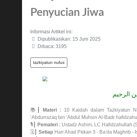
Penyucian Jiwa
Informasi Artikel ini:
Dipublikasikan: 15 Juni 2025
Dibaca: 3195
tazkiyatun nufus
حمن الرحيم
📚┃
Materi :
10 Kaidah dalam Tazkiyatun Naf
‘Abdurrazaq bin ‘Abdul Muhsin Al-Badr hafidzahul
🎙┃
Pemateri :
Ustadz Ashim, LC Hafidzahullah (S
🗓┃
Setiap
Hari Ahad Pekan 3 - Ba'da Maghrib - I