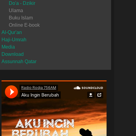
Do'a - Dzikir
Ulama
Buku Islam
Online E-book
Al-Qur'an
Haji-Umrah
Media
Download
Assunnah Qatar