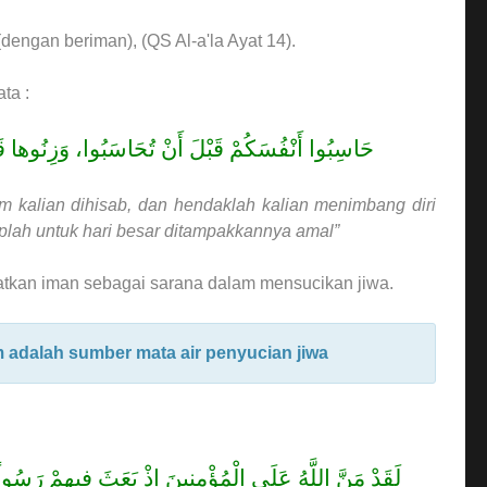
engan beriman), (QS Al-a'la Ayat 14).
ta :
حَاسِبُوا أَنْفُسَكُمْ قَبْلَ أَنْ تُحَاسَبُوا، وَزِنُوها قَبْل
m kalian dihisab, dan hendaklah kalian menimbang diri
aplah untuk hari besar ditampakkannya amal”
atkan iman sebagai sarana dalam mensucikan jiwa.
m adalah sumber mata air penyucian jiwa
لَقَدْ مَنَّ اللَّهُ عَلَى الْمُؤْمِنِينَ إِذْ بَعَثَ فِيهِمْ رَسُولًا 