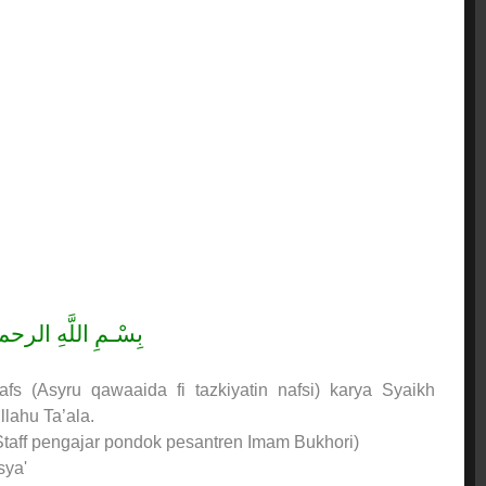
بِسْـمِ اللَّهِ الر
s (Asyru qawaaida fi tazkiyatin nafsi) karya Syaikh
lahu Ta’ala.
taff pengajar pondok pesantren Imam Bukhori)
sya'