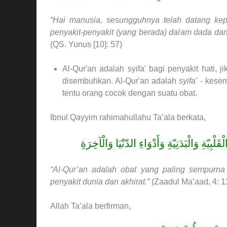
“Hai manusia, sesungguhnya telah datang k
penyakit-penyakit (yang berada) dalam dada dan
(QS. Yunus [10]: 57)
Al-Qur'an adalah syifa' bagi penyakit hati,
disembuhkan. Al-Qur'an adalah
syifa'
- kese
tentu orang cocok dengan suatu obat.
Ibnul Qayyim rahimahullahu Ta’ala berkata,
بِيّةِ وَالْبَدَنِيّةِ وَأَدْوَاءِ الدّنْيَا وَالْآخِرَةِ
“Al-Qur’an adalah obat yang paling sempurna 
penyakit dunia dan akhirat.”
(Zaadul Ma’aad, 4: 1
Allah Ta’ala berfirman,