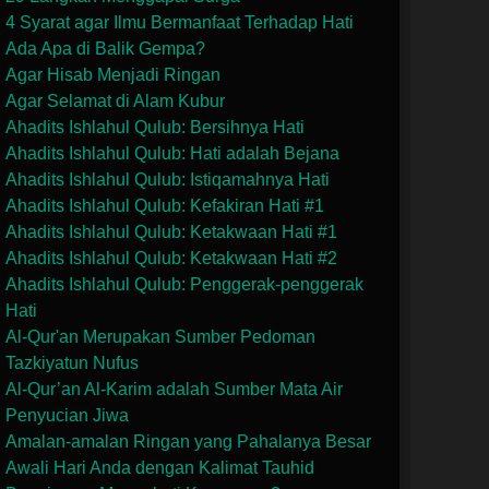
4 Syarat agar Ilmu Bermanfaat Terhadap Hati
Ada Apa di Balik Gempa?
Agar Hisab Menjadi Ringan
Agar Selamat di Alam Kubur
Ahadits Ishlahul Qulub: Bersihnya Hati
Ahadits Ishlahul Qulub: Hati adalah Bejana
Ahadits Ishlahul Qulub: Istiqamahnya Hati
Ahadits Ishlahul Qulub: Kefakiran Hati #1
Ahadits Ishlahul Qulub: Ketakwaan Hati #1
Ahadits Ishlahul Qulub: Ketakwaan Hati #2
Ahadits Ishlahul Qulub: Penggerak-penggerak
Hati
Al-Qur'an Merupakan Sumber Pedoman
Tazkiyatun Nufus
Al-Qur’an Al-Karim adalah Sumber Mata Air
Penyucian Jiwa
Amalan-amalan Ringan yang Pahalanya Besar
Awali Hari Anda dengan Kalimat Tauhid