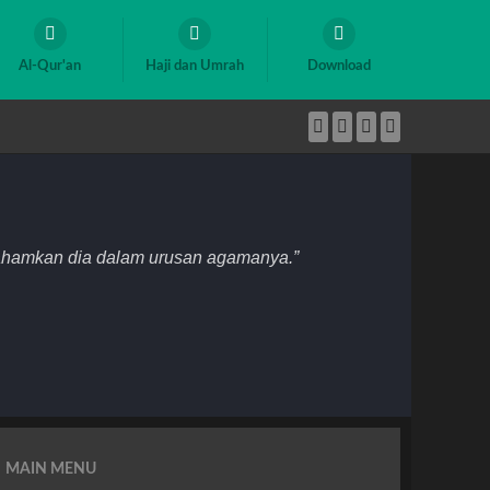
Al-Qur'an
Haji dan Umrah
Download
mahamkan dia dalam urusan agamanya.”
MAIN MENU