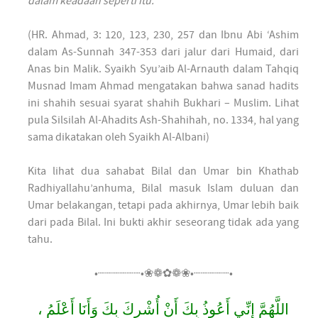
dalam keadaan seperti itu.”
(HR. Ahmad, 3: 120, 123, 230, 257 dan Ibnu Abi ‘Ashim
dalam As-Sunnah 347-353 dari jalur dari Humaid, dari
Anas bin Malik. Syaikh Syu’aib Al-Arnauth dalam Tahqiq
Musnad Imam Ahmad mengatakan bahwa sanad hadits
ini shahih sesuai syarat shahih Bukhari – Muslim. Lihat
pula Silsilah Al-Ahadits Ash-Shahihah, no. 1334, hal yang
sama dikatakan oleh Syaikh Al-Albani)
Kita lihat dua sahabat Bilal dan Umar bin Khathab
Radhiyallahu’anhuma, Bilal masuk Islam duluan dan
Umar belakangan, tetapi pada akhirnya, Umar lebih baik
dari pada Bilal. Ini bukti akhir seseorang tidak ada yang
tahu.
•┈┈┈┈┈┈•❀❁✿❁❀•┈┈┈┈┈•
اللَّهُمَّ إِنِّي أَعُوذُ بِكَ أَنْ أُشْرِكَ بِكَ وَأَنَا أَعْلَمُ ،