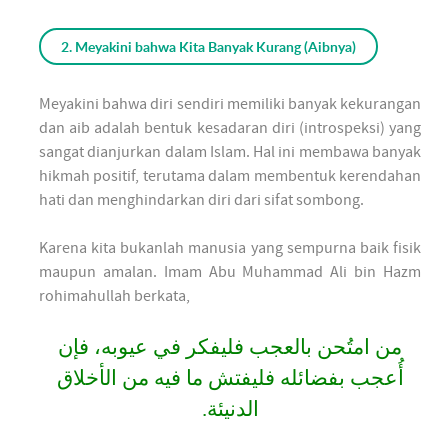
2. Meyakini bahwa Kita Banyak Kurang (Aibnya)
Meyakini bahwa diri sendiri memiliki banyak kekurangan
dan aib adalah bentuk kesadaran diri (introspeksi) yang
sangat dianjurkan dalam Islam. Hal ini membawa banyak
hikmah positif, terutama dalam membentuk kerendahan
hati dan menghindarkan diri dari sifat sombong.
Karena kita bukanlah manusia yang sempurna baik fisik
maupun amalan. Imam Abu Muhammad Ali bin Hazm
rohimahullah berkata,
من امتُحن بالعجب فليفكر في عيوبه، فإن
أُعجب بفضائله فليفتش ما فيه من الأخلاق
الدنيئة.