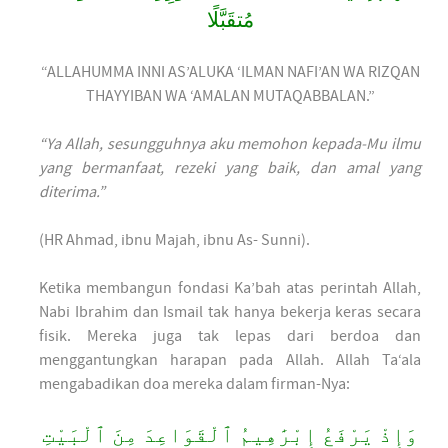
مُتقَبَّلًا
“ALLAHUMMA INNI AS’ALUKA ‘ILMAN NAFI’AN WA RIZQAN
THAYYIBAN WA ‘AMALAN MUTAQABBALAN.”
“Ya Allah, sesungguhnya aku memohon kepada-Mu ilmu
yang bermanfaat, rezeki yang baik, dan amal yang
diterima.”
(HR Ahmad, ibnu Majah, ibnu As- Sunni).
Ketika membangun fondasi Ka’bah atas perintah Allah,
Nabi Ibrahim dan Ismail tak hanya bekerja keras secara
fisik. Mereka juga tak lepas dari berdoa dan
menggantungkan harapan pada Allah. Allah Ta‘ala
mengabadikan doa mereka dalam firman-Nya:
وَإِذْ يَرْفَعُ إِبْرَٰهِيمُ ٱلْقَوَاعِدَ مِنَ ٱلْبَيْتِ