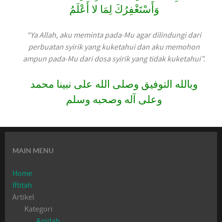
وَأَسْتَغْفِرُكَ لِمَا لا أَعْلَمُ
“Ya Allah, aku meminta pada-Mu agar dilindungi dari
perbuatan syirik yang kuketahui dan aku memohon
ampun pada-Mu dari dosa syirik yang tidak kuketahui”.
وبالله التوفيق وصلى الله على نبينا محمد
وعلى آله وصحبه وسلم
MAIN MENU
Home
Iftitah
Artikel
Kategori
Aqidah