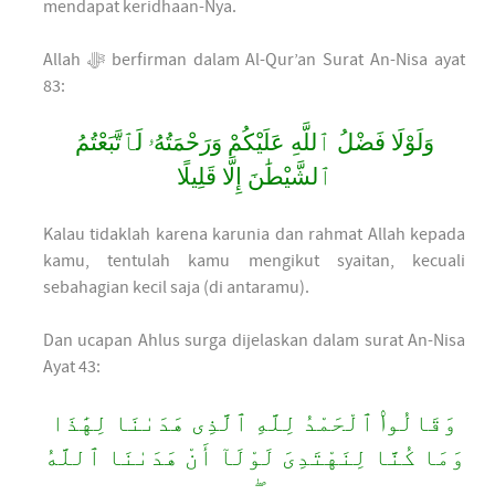
mendapat keridhaan-Nya.
Allah ﷻ berfirman dalam Al-Qur’an Surat An-Nisa ayat
83:
وَلَوْلَا فَضْلُ ٱللَّهِ عَلَيْكُمْ وَرَحْمَتُهُۥ لَٱتَّبَعْتُمُ
ٱلشَّيْطَٰنَ إِلَّا قَلِيلًا
Kalau tidaklah karena karunia dan rahmat Allah kepada
kamu, tentulah kamu mengikut syaitan, kecuali
sebahagian kecil saja (di antaramu).
Dan ucapan Ahlus surga dijelaskan dalam surat An-Nisa
Ayat 43:
وَقَالُوا۟ ٱلْحَمْدُ لِلَّهِ ٱلَّذِى هَدَىٰنَا لِهَٰذَا
وَمَا كُنَّا لِنَهْتَدِىَ لَوْلَآ أَنْ هَدَىٰنَا ٱللَّهُ