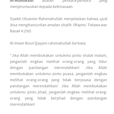
Al-muhlikaat
adalah
perkara-perkara yang
menjerumuskan kepada kebinasaan.
Syaikh Utsaimin Rahimahullah menjelaskan bahwa
ujub
bisa menghancurkan amalan shalih.
(Majmu' Fatawa war
Rasail 4:250)
Al-Imam Ibnul Qayyim rahimahullah berkata:
"Jika Allah membukakan untukmu pintu shalat malam,
janganlah engkau melihat orang-orang yang tidur
dengan pandangan merendahkan! Jika Allah
membukakan untukmu pintu puasa, janganlah engkau
melihat orang-orang yang tidak berpuasa dengan
pandangan merendahkan! Jika Allah membukakan
untukmu pintu jihad, janganlah engkau melihat orang-
orang yang tidak berjihad dengan pandangan
merendahkan!