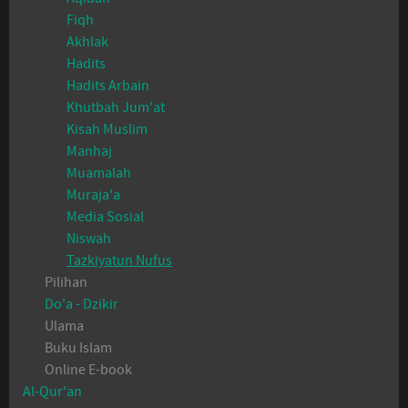
Fiqh
Akhlak
Hadits
Hadits Arbain
Khutbah Jum'at
Kisah Muslim
Manhaj
Muamalah
Muraja'a
Media Sosial
Niswah
Tazkiyatun Nufus
Pilihan
Do'a - Dzikir
Ulama
Buku Islam
Online E-book
Al-Qur'an