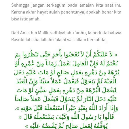
Sehingga jangan terkagum pada amalan kita saat ini.
Karena akhir hayat itulah penentunya, apakah benar kita
bisa istiqamah.
Dari Anas bin Malik radhiyallahu ‘anhu, ia berkata bahwa
Rasulullah shallallahu ‘alaihi wa sallam bersabda,
« لاَ عَلَيْكُمْ أَنْ لاَ تُعْجَبُوا بِأَحَدٍ حَتَّى تَنْظُرُوا بِمَ
يُخْتَمُ لَهُ فَإِنَّ الْعَامِلَ يَعْمَلُ زَمَاناً مِنْ عُمْرِهِ أَوْ
بُرْهَةً مِنْ دَهْرِهِ بِعَمَلٍ صَالِحٍ لَوْ مَاتَ عَلَيْهِ دَخَلَ
الْجَنَّةَ ثُمَّ يَتَحَوَّلُ فَيَعْمَلُ عَمَلاً سَيِّئاً وَإِنَّ الْعَبْدَ
لِيَعْمَلُ الْبُرْهَةَ مِنْ دَهْرِهِ بِعَمَلٍ سَيِّئٍ لَوْ مَاتَ
عَلَيْهِ دَخَلَ النَّارَ ثُمَّ يَتَحَوَّلُ فَيَعْمَلُ عَمَلاً صَالِحاً
وَإِذَا أَرَادَ اللَّهُ بِعَبْدٍ خَيْراً اسْتَعْمَلَهُ قَبْلَ مَوْتِهِ ».
قَالُوا يَا رَسُولَ اللَّهِ وَكَيْفَ يَسْتَعْمِلُهُ قَالَ «
يُوَفِّقُهُ لِعَمَلٍ صَالِحٍ ثُمَّ يَقْبِضُهُ عَلَيْهِ »