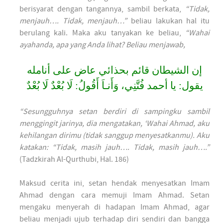
berisyarat dengan tangannya, sambil berkata,
“Tidak,
menjauh…. Tidak, menjauh…”
beliau lakukan hal itu
berulang kali. Maka aku tanyakan ke beliau,
“Wahai
ayahanda, apa yang Anda lihat? Beliau menjawab,
إن الشيطان قائم بحذائي عاض على أنامله
يقول: يا أحمد فُتَّنِي، وَأَنـاَ أَقُولُ: لَا بُعْدٌ لَا بُعْدٌ
“Sesungguhnya setan berdiri di sampingku sambil
menggingit jarinya, dia mengatakan, ‘Wahai Ahmad, aku
kehilangan dirimu (tidak sanggup menyesatkanmu). Aku
katakan: “Tidak, masih jauh…. Tidak, masih jauh….”
(Tadzkirah Al-Qurthubi, Hal. 186)
Maksud cerita ini, setan hendak menyesatkan Imam
Ahmad dengan cara memuji Imam Ahmad. Setan
mengaku menyerah di hadapan Imam Ahmad, agar
beliau menjadi ujub terhadap diri sendiri dan bangga