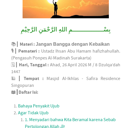
بِسْــــــــــــــــــمِ اللهِ الرَّحْمَنِ الرَّحِيْمِ
📚┃
Materi :
Jangan Bangga dengan Kebaikan
🎙┃
Pemateri :
Ustadz Ihsan Abu Hamam hafizhahullah.
(Pengasuh Ponpes Al-Madinah Surakarta)
🗓️┃
Hari, Tanggal :
Ahad, 26 April 2026 M / 8 Dzulqa’dah
1447
🕌┃
Tempat :
Masjid Al-Ikhlas - Safira Residence
Singopuran
📖┃Daftar Isi:
Bahaya Penyakit Ujub
Agar Tidak Ujub
1. Menyadari bahwa Kita Beramal karena Sebab
Pertolongan Allah ﷻ