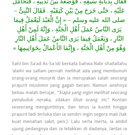
فَقَالَ بِذُبَابَةِ سَيْفِهِ ، فَوَضَعَهُ بَيْنَ ثَدْيَيْهِ ، فَتَحَامَلَ
عَلَيْهِ ، حَتَّى خَرَجَ مِنْ بَيْنِ كَتِفَيْهِ . فَقَالَ النَّبِىُّ –
صلى الله عليه وسلم – « إِنَّ الْعَبْدَ لَيَعْمَلُ فِيمَا
يَرَى النَّاسُ عَمَلَ أَهْلِ الْجَنَّةِ ، وَإِنَّهُ لَمِنْ أَهْلِ
النَّارِ ، وَيَعْمَلُ فِيمَا يَرَى النَّاسُ عَمَلَ أَهْلِ النَّارِ
وَهْوَ مِنْ أَهْلِ الْجَنَّةِ ، وَإِنَّمَا الأَعْمَالُ بِخَوَاتِيمِهَا »
Sahl bin Sa’ad As-Sa’idi berkata bahwa Nabi shallallahu
‘alaihi wa sallam pernah melihat ada yang membunuh
orang-orang musyrik dan ia merupakan salah seorang
prajurit muslimin yang gagah berani. Namun anehnya
beliau malah berujar,
“Siapa yang ingin melihat seorang
penduduk neraka, silakan lihat orang ini.”
Kontan
seseorang menguntitnya, dan terus ia kuntit hingga
prajurit tadi terluka dan ia sendiri ingin segera mati (tak
kuat menahan sakit, pen.). Lalu serta merta, ia ambil
ujung pedangnya dan ia letakkan di dadanya, lantas ia