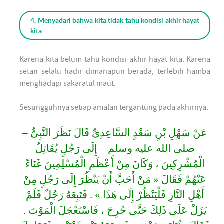
4. Menyadari bahwa kita tidak tahu kondisi akhir hayat
kita
Karena kita belum tahu kondisi akhir hayat kita. Karena
setan selalu hadir dimanapun berada, terlebih hamba
menghadapi sakaratul maut.
Sesungguhnya setiap amalan tergantung pada akhirnya.
عَنْ سَهْلِ بْنِ سَعْدٍ السَّاعِدِىِّ قَالَ نَظَرَ النَّبِىُّ –
صلى الله عليه وسلم – إِلَى رَجُلٍ يُقَاتِلُ
الْمُشْرِكِينَ ، وَكَانَ مِنْ أَعْظَمِ الْمُسْلِمِينَ غَنَاءً
عَنْهُمْ فَقَالَ « مَنْ أَحَبَّ أَنْ يَنْظُرَ إِلَى رَجُلٍ مِنْ
أَهْلِ النَّارِ فَلْيَنْظُرْ إِلَى هَذَا » . فَتَبِعَهُ رَجُلٌ فَلَمْ
يَزَلْ عَلَى ذَلِكَ حَتَّى جُرِحَ ، فَاسْتَعْجَلَ الْمَوْتَ .