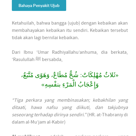
Bahaya Penyakit Ujub
Ketahuilah, bahwa bangga (ujub) dengan kebaikan akan
membahayakan kebaikan itu sendiri. Kebaikan tersebut
tidak akan lagi bernilai kebaikan.
Dari Ibnu ‘Umar Radhiyallahu’anhuma, dia berkata,
‘Rasulullah ﷺ bersabda,
«ثَلاثٌ مُهْلِكَاتٌ: شُحٌّ مُطَاعٌ، وَهَوًى مُتَّبَعٌ،
وَإِعْجَابُ الْمَرْءِ بنفْسِهِ»
“Tiga perkara yang membinasakan; kebakhilan yang
ditaati, hawa nafsu yang diikuti, dan takjubnya
seseorang terhadap dirinya sendiri.”
(HR. at-Thabraniy di
dalam al-Mu’jam al-Kabiir)