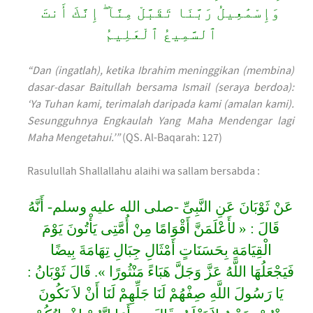
وَإِسْمَٰعِيلُ رَبَّنَا تَقَبَّلْ مِنَّآ ۖ إِنَّكَ أَنتَ
ٱلسَّمِيعُ ٱلْعَلِيمُ
“Dan (ingatlah), ketika Ibrahim meninggikan (membina)
dasar-dasar Baitullah bersama Ismail (seraya berdoa):
‘Ya Tuhan kami, terimalah daripada kami (amalan kami).
Sesungguhnya Engkaulah Yang Maha Mendengar lagi
Maha Mengetahui.’”
(QS. Al-Baqarah: 127)
Rasulullah Shallallahu alaihi wa sallam bersabda :
عَنْ ثَوْبَانَ عَنِ النَّبِىِّ -صلى الله عليه وسلم- أَنَّهُ
قَالَ : « لأَعْلَمَنَّ أَقْوَامًا مِنْ أُمَّتِى يَأْتُونَ يَوْمَ
الْقِيَامَةِ بِحَسَنَاتٍ أَمْثَالِ جِبَالِ تِهَامَةَ بِيضًا
فَيَجْعَلُهَا اللَّهُ عَزَّ وَجَلَّ هَبَاءً مَنْثُورًا ». قَالَ ثَوْبَانُ :
يَا رَسُولَ اللَّهِ صِفْهُمْ لَنَا جَلِّهِمْ لَنَا أَنْ لاَ نَكُونَ