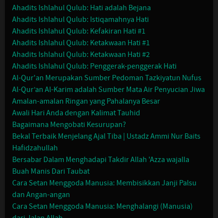
Ahadits Ishlahul Qulub: Hati adalah Bejana
Ahadits Ishlahul Qulub: Istiqamahnya Hati
Ahadits Ishlahul Qulub: Kefakiran Hati #1
Ahadits Ishlahul Qulub: Ketakwaan Hati #1
Ahadits Ishlahul Qulub: Ketakwaan Hati #2
Ahadits Ishlahul Qulub: Penggerak-penggerak Hati
Al-Qur'an Merupakan Sumber Pedoman Tazkiyatun Nufus
Al-Qur’an Al-Karim adalah Sumber Mata Air Penyucian Jiwa
Amalan-amalan Ringan yang Pahalanya Besar
Awali Hari Anda dengan Kalimat Tauhid
Bagaimana Mengobati Kesurupan?
Bekal Terbaik Menjelang Ajal Tiba | Ustadz Ammi Nur Baits
Hafidzahullah
Bersabar Dalam Menghadapi Takdir Allah 'Azza wajalla
Buah Manis Dari Taubat
Cara Setan Menggoda Manusia: Membisikkan Janji Palsu
dan Angan-angan
Cara Setan Menggoda Manusia: Menghalangi (Manusia)