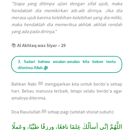
"Siapa yang ditimpa ujian dengan sifat ujub, maka
hendaklah dia memikirkan aib-aib dirinya. Jika dia
merasa ujub karena kelebihan-kelebihan yang dia miliki,
maka hendaklah dia memeriksa akhlak akhlak rendah
yang ada pada dirinya."
📚
Al Akhlaq was Siyar – 29
3. Sadari bahwa amalan-amalan kita belum tentu
diterima Allah ﷻ
Bahkan Nabi ﷺ mengajarkan kita untuk berdo'a setiap
hari. Beliau manusia terbaik, tetapi selalu berdo'a agar
amalnya diterima.
Doa Rasulullah ﷺ setiap pagi (setelah sholat subuh):
اللَّهُمَّ إنِّي أسألُكَ عِلمًا نافعًا، ورِزقًا طيِّبًا، وعَملًا