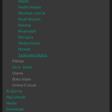
Hadits
Hadits Arbain
Khutbah Jum'at
Kisah Muslim
Manhaj
Muamalah
Muraja'a
Media Sosial
Niswah
Tazkiyatun Nufus
Pilihan
Do'a - Dzikir
Ulama
Buku Islam
Online E-book
Al-Qur'an
Haji-Umrah
Media
Download