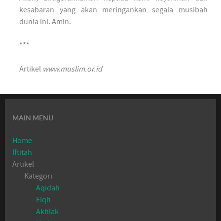
kesabaran yang akan meringankan segala musibah
dunia ini. Amin.
***
Artikel
www.muslim.or.id
MAIN MENU
Home
Iftitah
Artikel
Kategori
Aqidah
Fiqh
Akhlak