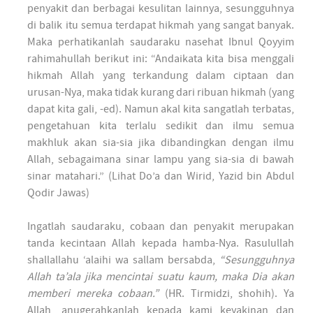
penyakit dan berbagai kesulitan lainnya, sesungguhnya
di balik itu semua terdapat hikmah yang sangat banyak.
Maka perhatikanlah saudaraku nasehat Ibnul Qoyyim
rahimahullah berikut ini: “Andaikata kita bisa menggali
hikmah Allah yang terkandung dalam ciptaan dan
urusan-Nya, maka tidak kurang dari ribuan hikmah (yang
dapat kita gali, -ed). Namun akal kita sangatlah terbatas,
pengetahuan kita terlalu sedikit dan ilmu semua
makhluk akan sia-sia jika dibandingkan dengan ilmu
Allah, sebagaimana sinar lampu yang sia-sia di bawah
sinar matahari.” (Lihat Do’a dan Wirid, Yazid bin Abdul
Qodir Jawas)
Ingatlah saudaraku, cobaan dan penyakit merupakan
tanda kecintaan Allah kepada hamba-Nya. Rasulullah
shallallahu ‘alaihi wa sallam bersabda,
“Sesungguhnya
Allah ta’ala jika mencintai suatu kaum, maka Dia akan
memberi mereka cobaan.”
(HR. Tirmidzi, shohih). Ya
Allah, anugerahkanlah kepada kami keyakinan dan