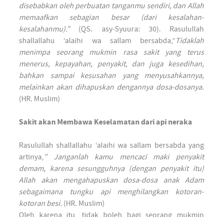
disebabkan oleh perbuatan tanganmu sendiri, dan Allah
memaafkan sebagian besar (dari kesalahan-
kesalahanmu).”
(QS. asy-Syuura: 30). Rasulullah
shallallahu ‘alaihi wa sallam bersabda,”
Tidaklah
menimpa seorang mukmin rasa sakit yang terus
menerus, kepayahan, penyakit, dan juga kesedihan,
bahkan sampai kesusahan yang menyusahkannya,
melainkan akan dihapuskan dengannya dosa-dosanya.
(HR. Muslim)
Sakit akan Membawa Keselamatan dari api neraka
Rasulullah shallallahu ‘alaihi wa sallam bersabda yang
artinya,
” Janganlah kamu mencaci maki penyakit
demam, karena sesungguhnya (dengan penyakit itu)
Allah akan mengahapuskan dosa-dosa anak Adam
sebagaimana tungku api menghilangkan kotoran-
kotoran besi.
(HR. Muslim)
Oleh karena itu, tidak boleh bagi seorang mukmin