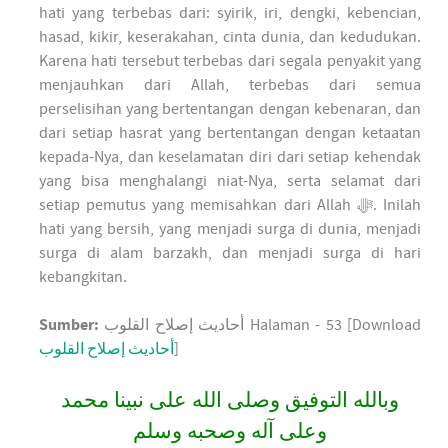
hati yang terbebas dari: syirik, iri, dengki, kebencian,
hasad, kikir, keserakahan, cinta dunia, dan kedudukan.
Karena hati tersebut terbebas dari segala penyakit yang
menjauhkan dari Allah, terbebas dari semua
perselisihan yang bertentangan dengan kebenaran, dan
dari setiap hasrat yang bertentangan dengan ketaatan
kepada-Nya, dan keselamatan diri dari setiap kehendak
yang bisa menghalangi niat-Nya, serta selamat dari
setiap pemutus yang memisahkan dari Allah ﷻ. Inilah
hati yang bersih, yang menjadi surga di dunia, menjadi
surga di alam barzakh, dan menjadi surga di hari
kebangkitan.
Sumber:
أحاديث إصلاح القلوب Halaman - 53 [Download
أحاديث إصلاح القلوب
]
وبالله التوفيق وصلى الله على نبينا محمد
وعلى آله وصحبه وسلم