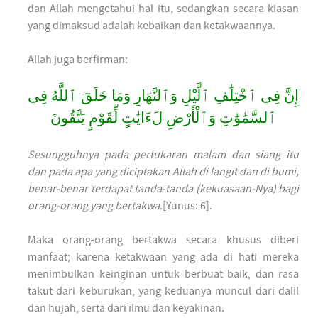
dan Allah mengetahui hal itu, sedangkan secara kiasan
yang dimaksud adalah kebaikan dan ketakwaannya.
Allah juga berfirman:
إِنَّ فِى ٱخْتِلَٰفِ ٱلَّيْلِ وَٱلنَّهَارِ وَمَا خَلَقَ ٱللَّهُ فِى
ٱلسَّمَٰوَٰتِ وَٱلْأَرْضِ لَءَايَٰتٍ لِّقَوْمٍ يَتَّقُونَ
Sesungguhnya pada pertukaran malam dan siang itu
dan pada apa yang diciptakan Allah di langit dan di bumi,
benar-benar terdapat tanda-tanda (kekuasaan-Nya) bagi
orang-orang yang
bertakwa
.[Yunus: 6].
Maka orang-orang bertakwa secara khusus diberi
manfaat; karena ketakwaan yang ada di hati mereka
menimbulkan keinginan untuk berbuat baik, dan rasa
takut dari keburukan, yang keduanya muncul dari dalil
dan hujah, serta dari ilmu dan keyakinan.