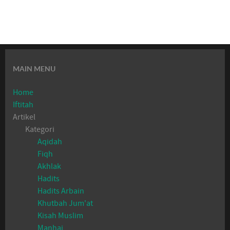
MAIN MENU
Home
Iftitah
Artikel
Kategori
Aqidah
Fiqh
Akhlak
Hadits
Hadits Arbain
Khutbah Jum'at
Kisah Muslim
Manhaj