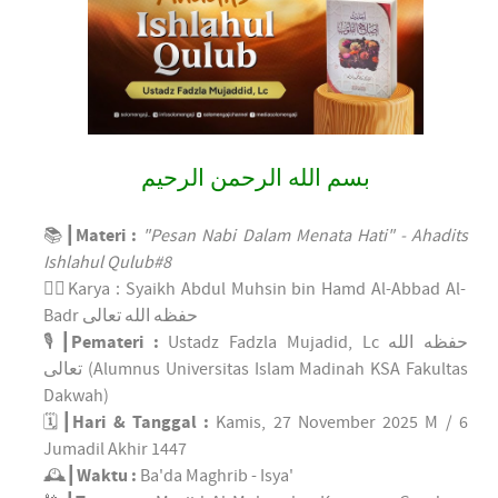
بسم الله الرحمن الرحيم
📚┃
Materi :
"Pesan Nabi Dalam Menata Hati" - Ahadits
Ishlahul Qulub#8
✍🏼Karya : Syaikh Abdul Muhsin bin Hamd Al-Abbad Al-
Badr حفظه الله تعالى
🎙┃
Pemateri :
Ustadz Fadzla Mujadid, Lc حفظه الله
تعالى (Alumnus Universitas Islam Madinah KSA Fakultas
Dakwah)
🗓┃
Hari & Tanggal :
Kamis, 27 November 2025 M / 6
Jumadil Akhir 1447
🕰┃
Waktu :
Ba'da Maghrib - Isya'