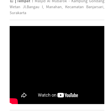
🕌┃
Tempat :
Masjid Al Mubarok - Kampung Gondang
Wetan Jl.Bangau I, Manahan, Kecamatan Banjarsari,
Surakarta