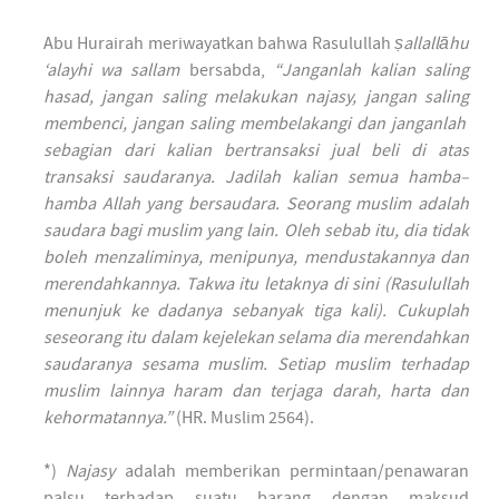
Abu Hurairah meriwayatkan bahwa Rasulullah
ṣ
allallāhu
‘alayhi wa sallam
bersabda,
“Janganlah kalian saling
hasad, jangan saling melakukan najasy, jangan saling
membenci, jangan saling membelakangi dan janganlah
sebagian dari kalian bertransaksi jual beli di atas
transaksi saudaranya.
Jadilah kalian semua hamba–
hamba Allah yang bersaudara. Seorang muslim adalah
saudara bagi muslim yang lain. Oleh sebab itu, dia tidak
boleh menzaliminya, menipunya, mendustakannya dan
merendahkannya. Takwa itu letaknya di sini (Rasulullah
menunjuk ke dadanya sebanyak tiga kali). Cukuplah
seseorang itu dalam kejelekan selama dia merendahkan
saudaranya sesama muslim. Setiap muslim terhadap
muslim lainnya haram dan terjaga darah, harta dan
kehormatannya.”
(HR. Muslim 2564).
*)
Najasy
adalah memberikan permintaan/penawaran
palsu terhadap suatu barang dengan maksud