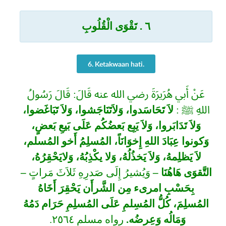
تَقْوَى الْقُلُوبِ
.
٦
6. Ketakwaan hati.
عَنْ أَبي هُرَيرَةَ رضي الله عنه قَالَ: قَالَ رَسُولُ
اللهِ ﷺ :
لاَ تَحَاسَدوا، وَلاَتَنَاجَشوا، وَلاَ تَبَاغَضوا،
وَلاَ تَدَابَروا، وَلاَ يَبِع بَعضُكُم عَلَى بَيعِ بَعضٍ،
وَكونوا عِبَادَ اللهِ إِخوَانَاً، المُسلِمُ أَخو المُسلم،
لاَ يَظلِمهُ، وَلاَ يَخذُلُهُ، وَلا يكْذِبُهُ، وَلايَحْقِرُهُ،
–
وَيُشيرُ إِلَى صَدرِهِ ثَلاَثَ مَراتٍ
–
التَّقوَى هَاهُنَا
بِحَسْبِ امرىء مِن الشَّرأَن يَحْقِرَ أَخَاهُ
المُسلِمَ، كُلُّ المُسِلمِ عَلَى المُسلِمِ حَرَام دَمُهُ
رواه مسلم ٢٥٦٤.
.
وَمَالُه وَعِرضُه