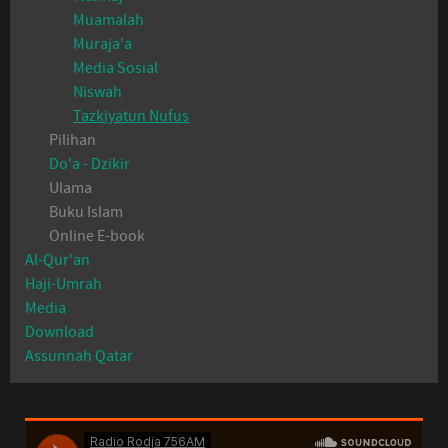
Muamalah
Muraja'a
Media Sosial
Niswah
Tazkiyatun Nufus
Pilihan
Do'a - Dzikir
Ulama
Buku Islam
Online E-book
Al-Qur'an
Haji-Umrah
Media
Download
Assunnah Qatar