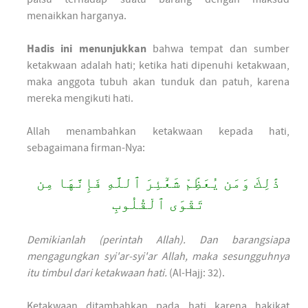
menaikkan harganya.
Hadis ini menunjukkan
bahwa tempat dan sumber
ketakwaan adalah hati; ketika hati dipenuhi ketakwaan,
maka anggota tubuh akan tunduk dan patuh, karena
mereka mengikuti hati.
Allah menambahkan ketakwaan kepada hati,
sebagaimana firman-Nya:
ذَٰلِكَ وَمَن يُعَظِّمْ شَعَٰٓئِرَ ٱللَّهِ فَإِنَّهَا مِن
تَقْوَى ٱلْقُلُوبِ
Demikianlah (perintah Allah). Dan barangsiapa
mengagungkan syi'ar-syi'ar Allah, maka sesungguhnya
itu timbul dari ketakwaan hati.
(Al-Hajj: 32).
Ketakwaan ditambahkan pada hati karena hakikat