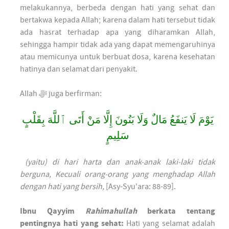
melakukannya, berbeda dengan hati yang sehat dan
bertakwa kepada Allah; karena dalam hati tersebut tidak
ada hasrat terhadap apa yang diharamkan Allah,
sehingga hampir tidak ada yang dapat memengaruhinya
atau memicunya untuk berbuat dosa, karena kesehatan
hatinya dan selamat dari penyakit.
Allah ﷻ juga berfirman:
يَوْمَ لَا يَنفَعُ مَالٌ وَلَا بَنُونَ إِلَّا مَنْ أَتَى ٱللَّهَ بِقَلْبٍ
سَلِيمٍ
(yaitu) di hari harta dan anak-anak laki-laki tidak
berguna, Kecuali orang-orang yang menghadap Allah
dengan hati yang bersih,
[Asy-Syu'ara: 88-89].
Ibnu Qayyim
Rahimahullah
berkata tentang
pentingnya hati yang sehat:
Hati yang selamat adalah