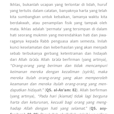
Ikh­las, bukanlah ucapan yang ter­lon­tar di lidah, huruf
yang ter­tulis dalam catatan, banyak­nya harta yang telah
kita sum­bangkan untuk kebaikan, lamanya waktu kita
ber­dakwah, atau penam­pilan fisik yang tam­pak oleh
mata. Ikh­las adalah ‘per­mata’ yang ter­simpan di dalam
hati seorang muk­min yang meren­dahkan hati dan jiwa-
raganya kepada Rabb penguasa alam semesta. Inilah
kunci keselamatan dan keber­hasilan yang akan men­jadi
sebab ter­bukanya ger­bang keten­traman dan hidayah
dari Allah
ta’ala
. Allah
ta’ala
ber­firman (yang artinya),
“Orang-orang yang ber­iman dan tidak men­cam­puri
keimanan mereka dengan kezaliman (syirik), maka
mereka itulah orang-orang yang akan mem­peroleh
keamanan dan mereka itulah orang-orang yang men­
dapatkan hidayah.”
(
QS. al-An’am: 82
). Allah ber­firman
(yang artinya),
“Pada hari [kiamat] tidak lagi ber­guna
harta dan keturunan, kecuali bagi orang yang meng­
hadap Allah dengan hati yang selamat.”
(
QS. asy-