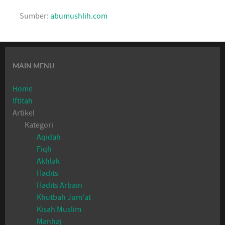
Sum­ber:
abumushlih.com
MAIN MENU
Home
Iftitah
Artikel
Kategori
Aqidah
Fiqh
Akhlak
Hadits
Hadits Arbain
Khutbah Jum'at
Kisah Muslim
Manhaj