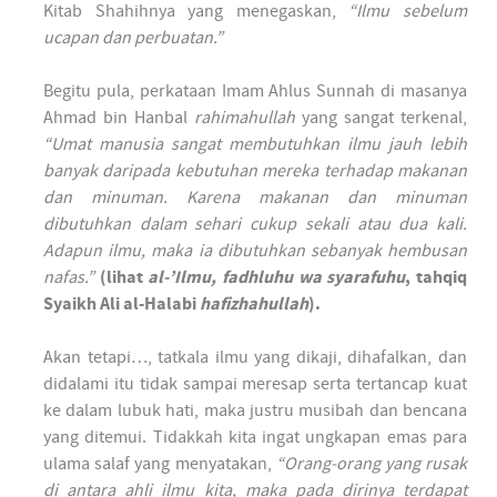
Kitab Shahih­nya yang menegaskan,
“Ilmu sebelum
ucapan dan perbuatan.”
Begitu pula, per­kataan Imam Ahlus Sun­nah di masanya
Ahmad bin Hanbal
rahimahullah
yang sangat ter­kenal,
“Umat manusia sangat mem­butuhkan ilmu jauh lebih
banyak daripada kebutuhan mereka ter­hadap makanan
dan minuman. Karena makanan dan minuman
dibutuhkan dalam sehari cukup sekali atau dua kali.
Adapun ilmu, maka ia dibutuhkan sebanyak hem­busan
nafas.”
(lihat
al-’Ilmu, fadh­luhu wa syarafuhu
, tahqiq
Syaikh Ali al-Halabi
hafizhahullah
).
Akan tetapi…, tat­kala ilmu yang dikaji, dihafalkan, dan
didalami itu tidak sam­pai meresap serta ter­tan­cap kuat
ke dalam lubuk hati, maka jus­tru musibah dan ben­cana
yang ditemui. Tidak­kah kita ingat ung­kapan emas para
ulama salaf yang menyatakan,
“Orang-orang yang rusak
di antara ahli ilmu kita, maka pada dirinya ter­dapat