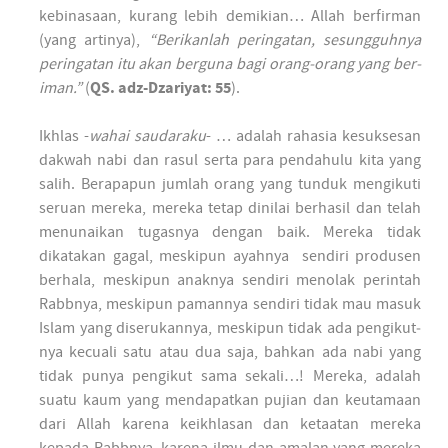
kebinasaan, kurang lebih demikian… Allah ber­firman
(yang artinya),
“Ber­ikanlah per­ingatan, sesung­guh­nya
per­ingatan itu akan ber­guna bagi orang-orang yang ber­
iman.”
(
QS. adz-Dzariyat: 55
).
Ikh­las -
wahai saudaraku
- … adalah rahasia kesuk­sesan
dakwah nabi dan rasul serta para pen­dahulu kita yang
salih. Ber­apapun jum­lah orang yang tun­duk meng­ikuti
seruan mereka, mereka tetap dinilai ber­hasil dan telah
menunaikan tugas­nya dengan baik. Mereka tidak
dikatakan gagal, mes­kipun ayah­nya sen­diri produsen
ber­hala, mes­kipun anak­nya sen­diri menolak per­in­tah
Rabbnya, mes­kipun paman­nya sen­diri tidak mau masuk
Islam yang diserukan­nya, mes­kipun tidak ada pengikut­
nya kecuali satu atau dua saja, bahkan ada nabi yang
tidak punya pengikut sama sekali…! Mereka, adalah
suatu kaum yang men­dapatkan pujian dan keutamaan
dari Allah karena keikh­lasan dan ketaatan mereka