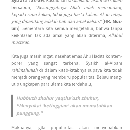
Syu’ara’: 88–89
). Rasulullah
shallallahu ‘alaihi wa sallam
ber­sabda,
“Sesung­guh­nya Allah tidak meman­dang
kepada rupa kalian, tidak juga harta kalian. Akan tetapi
yang dipan­dang adalah hati dan amal kalian.”
(
HR. Mus­
lim
). Semen­tara kita semua meng­etahui, bahwa tanpa
keikh­lasan tak ada amal yang akan diterima,
Allahul
musta’an
.
Kita juga masih ingat, nasehat emas Ahli Hadits kon­tem­
porer yang sangat ter­kenal Syaikh al-Albani
rahimahullah
di dalam kitab-kitabnya supaya kita tidak
men­jadi orang yang mem­buru popularitas. Beliau meng­
utip ung­kapan para ulama kita terdahulu,
Hubbuzh zhuhur yaqtha’uzh zhuhur
,
“Menyukai ‘keting­gian’ akan mematahkan
pung­gung
”
.
Mak­nanya, gila popularitas akan menyebabkan