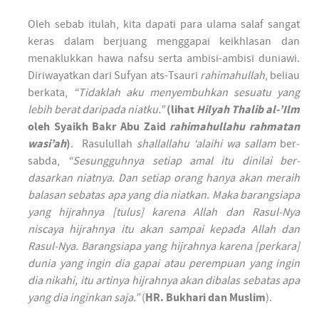
Oleh sebab itulah, kita dapati para ulama salaf sangat
keras dalam ber­juang meng­gapai keikh­lasan dan
menaklukkan hawa nafsu serta ambisi-ambisi duniawi.
Diriwayatkan dari Sufyan ats-Tsauri
rahimahullah
, beliau
ber­kata,
“Tidaklah aku menyem­buhkan sesuatu yang
lebih berat daripada niatku.”
(lihat
Hilyah Thalib al-’Ilm
oleh Syaikh Bakr Abu Zaid
rahimahullahu rah­matan
wasi’ah
)
. Rasulullah
shallallahu ‘alaihi wa sallam
ber­
sabda,
“Sesung­guh­nya setiap amal itu dinilai ber­
dasarkan niat­nya. Dan setiap orang hanya akan meraih
balasan sebatas apa yang dia niatkan. Maka barang­siapa
yang hijrah­nya [tulus] karena Allah dan Rasul-Nya
niscaya hijrah­nya itu akan sam­pai kepada Allah dan
Rasul-Nya. Barang­siapa yang hijrah­nya karena [per­kara]
dunia yang ingin dia gapai atau per­em­puan yang ingin
dia nikahi, itu artinya hijrah­nya akan dibalas sebatas apa
yang dia inginkan saja.”
(
HR. Bukhari dan Mus­lim
).