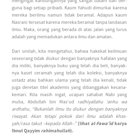
meng­ingat kan­dungan­nya yang sangat dalam dan ber­
guna bagi setiap pribadi. Kaum Yahudi dimur­kai karena
mereka ber­ilmu namun tidak ber­amal. Adapun kaum
Nas­rani ter­sesat karena mereka ber­amal tanpa lan­dasan
ilmu. Maka, orang yang ber­ada di atas jalan yang lurus
adalah yang memadukan antara ilmu dan amalan.
Dari sinilah, kita meng­etahui, bahwa hakekat keil­muan
seseorang tidak diukur dengan banyak­nya hafalan yang
dia miliki, banyak­nya buku yang telah dia beli, banyak­
nya kaset ceramah yang telah dia koleksi, banyak­nya
ustadz atau bahkan ulama yang telah dia kenali, tidak
juga deretan titel akademis yang dibang­gakan kesana-
kemari. Kita masih ingat, ucapan sahabat Nabi yang
mulia, Abdullah bin Mas’ud
radhiyallahu ‘anhu wa
ardhahu
,
“Bukanlah ilmu itu diukur dengan banyak­nya
riwayat. Akan tetapi pokok dari ilmu adalah khas-
yah/rasa takut –kepada Allah-.”
(lihat
al-Fawa’id
karya
Ibnul Qayyim
rahimahullah
).