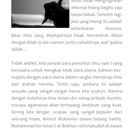
tentu tidak meng­inginkan
ilmunya hilang begitu saja
tanpa bekas. Ter­lebih lagi,
jika yang hilang itu adalah
keber­kahan ilmunya.
Alias ilmu yang dipelajarinya tidak menam­bah dekat
dengan Allah
ta’ala
, namun jus­tru sebalik­nya,
wal ‘iyadzu
billah
…
Tidak sedikit, kita jum­pai para penun­tut ilmu syar’i yang
ber­usaha untuk meng­kaji kitab para ulama, bahkan ber­
majelis dengan para ulama dalam rangka menyerap ilmu
dan arahan mereka. Tentu saja, per­kara ini adalah
sesuatu yang sangat-sangat harus kita syukuri. Karena
dengan kokoh­nya ilmu dalam diri setiap pribadi mus­lim,
niscaya agamanya akan ter­topang lan­dasan yang kuat.
Sering kita dengar, ucapan yang sangat populer dari
seorang Imam, Amirul Muk­minin dalam bidang hadits,
Muham­mad bin Isma’il al-Bukhari
rahimahullah
di dalam