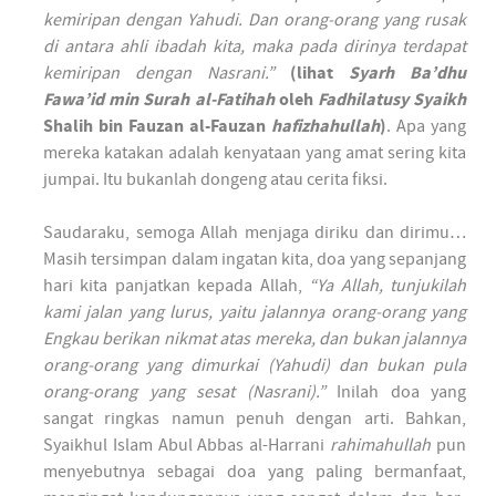
kemiripan dengan Yahudi. Dan orang-orang yang rusak
di antara ahli ibadah kita, maka pada dirinya ter­dapat
kemiripan dengan Nas­rani.”
(lihat
Syarh Ba’dhu
Fawa’id min Surah al-Fatihah
oleh
Fadhilatusy Syaikh
Shalih bin Fauzan al-Fauzan
hafizhahullah
)
. Apa yang
mereka katakan adalah kenyataan yang amat sering kita
jum­pai. Itu bukanlah dongeng atau cerita fiksi.
Saudaraku, semoga Allah men­jaga diriku dan dirimu…
Masih ter­simpan dalam ingatan kita, doa yang sepan­jang
hari kita pan­jatkan kepada Allah,
“Ya Allah, tun­jukilah
kami jalan yang lurus, yaitu jalan­nya orang-orang yang
Eng­kau ber­ikan nik­mat atas mereka, dan bukan jalan­nya
orang-orang yang dimur­kai (Yahudi) dan bukan pula
orang-orang yang sesat (Nas­rani).”
Inilah doa yang
sangat ring­kas namun penuh dengan arti. Bahkan,
Syaikhul Islam Abul Abbas al-Harrani
rahimahullah
pun
menyebut­nya seba­gai doa yang paling ber­man­faat,