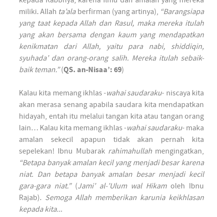
kepada Rabbnya, karena ilmu dan amalan yang mereka
miliki. Allah
ta’ala
ber­firman (yang artinya),
“Barang­siapa
yang taat kepada Allah dan Rasul, maka mereka itulah
yang akan ber­sama dengan kaum yang men­dapatkan
kenik­matan dari Allah, yaitu para nabi, shiddiqin,
syuhada’ dan orang-orang salih. Mereka itulah sebaik-
baik teman.”
(
QS. an-Nisaa’: 69
)
Kalau kita memang ikh­las -
wahai saudaraku
- niscaya kita
akan merasa senang apabila saudara kita men­dapatkan
hidayah, entah itu melalui tangan kita atau tangan orang
lain… Kalau kita memang ikh­las -
wahai saudaraku
- maka
amalan sekecil apapun tidak akan per­nah kita
sepelekan! Ibnu Mubarak
rahimahullah
meng­ingatkan,
“Betapa banyak amalan kecil yang men­jadi besar karena
niat. Dan betapa banyak amalan besar men­jadi kecil
gara-gara niat.”
(
Jami’ al-’Ulum wal Hikam
oleh Ibnu
Rajab).
Semoga Allah mem­berikan karunia keikh­lasan
kepada kita..
.