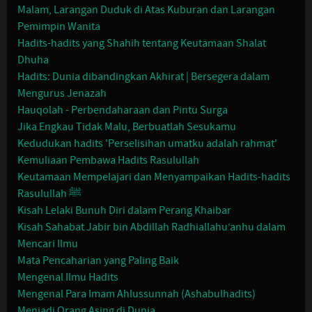
Malam, Larangan Duduk di Atas Kuburan dan Larangan
Pemimpin Wanita
Hadits-hadits yang Shahih tentang Keutamaan Shalat
Dhuha
Hadits: Dunia dibandingkan Akhirat | Bersegera dalam
Mengurus Jenazah
Hauqolah - Perbendaharaan dan Pintu Surga
Jika Engkau Tidak Malu, Berbuatlah Sesukamu
Kedudukan hadits 'Perselisihan umatku adalah rahmat'
Kemuliaan Pembawa Hadits Rasulullah
Keutamaan Mempelajari dan Menyampaikan Hadits-hadits
Rasulullah ﷺ
Kisah Lelaki Bunuh Diri dalam Perang Khaibar
Kisah Sahabat Jabir bin Abdillah Radhiallahu‘anhu dalam
Mencari Ilmu
Mata Pencaharian yang Paling Baik
Mengenal Ilmu Hadits
Mengenal Para Imam Ahlussunnah (Ashabulhadits)
Menjadi Orang Asing di Dunia