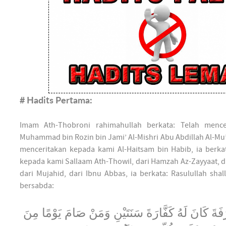
# Hadits Pertama:
Imam Ath-Thobroni rahimahullah berkata: Telah menc
Muhammad bin Rozin bin Jami’ Al-Mishri Abu Abdillah Al-Mu’a
menceritakan kepada kami Al-Haitsam bin Habib, ia berka
kepada kami Sallaam Ath-Thowil, dari Hamzah Az-Zayyaat, dar
dari Mujahid, dari Ibnu Abbas, ia berkata: Rasulullah shal
bersabda:
َةَ كَانَ لَهُ كَفَّارَةَ سَنَتَيْنِ وَمَنْ صَامَ يَوْمًا مِنَ