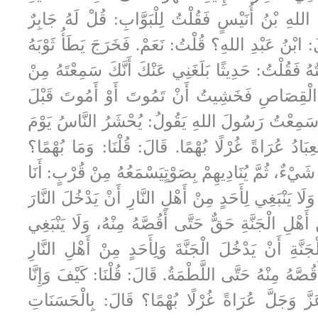
 اللهِ بْنُ أُنَيْسٍ فَقُلْتُ لِلْبَوَّابِ: قُلْ لَهُ جَابِرٌ
 ابْنُ عَبْدِ اللهِ؟ قُلْتُ: نَعَمْ. فَخَرَجَ يَطَأُ ثَوْبَهُ
ْتُهُ فَقُلْتُ: حَدِيثًا بَلَغَنِي عَنْكَ أَنَّكَ سَمِعْتَهُ مِنْ
ْقِصَاصِ فَخَشِيتُ أَنْ تَمُوتَ أَوْ أَمُوتَ قَبْلَ
 سَمِعْتُ رَسُولَ اللهِ يَقُولُ: يُحْشَرُ النَّاسُ يَوْمَ
ْعِبَادُ عُرَاةً غُرْلًا بُهْمًا. قَالَ: قُلْنَا: وَمَا بُهْمًا؟
َيْءٌ، ثُمَّ يُنَادِيهِمْ بِصَوْتٍيَسْمَعُهُ مِنْ قُرْبٍ: أَنَا
 وَلَا يَنْبَغِي لِأَحَدٍ مِنْ أَهْلِ النَّارِ أَنْ يَدْخُلَ النَّارَ
 أَهْلِ الْجَنَّةِ حَقٌّ حَتَّى أَقُصَّهُ مِنْهُ، وَلَا يَنْبَغِي
َنَّةِ أَنْ يَدْخُلَ الْجَنَّةَ وَلِأَحَدٍ مِنْ أَهْلِ النَّارِ
ُصَّهُ مِنْهُ حَتَّى اللَّطْمَةُ. قَالَ: قُلْنَا: كَيْفَ وَإِنَّا
عَزَّ وَجَلَّ عُرَاةً غُرْلًا بُهْمًا؟ قَالَ: بِالْحَسَنَاتِ