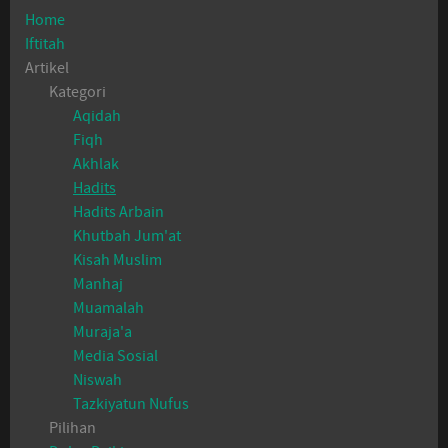
Home
Iftitah
Artikel
Kategori
Aqidah
Fiqh
Akhlak
Hadits
Hadits Arbain
Khutbah Jum'at
Kisah Muslim
Manhaj
Muamalah
Muraja'a
Media Sosial
Niswah
Tazkiyatun Nufus
Pilihan