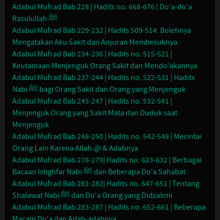
Adabul Mufrad Bab 228 | Hadits no. 668-676 | Do'a-do'a
Rasulullah ﷺ
Adabul Mufrad Bab 229-232 | Hadits 509-514: Bolehnya
Mengatakan Aku Sakit dan Anjuran Membesuknya
Adabul Mufrad Bab 234-236 | Hadits no. 515-521 |
Keutamaan Menjenguk Orang Sakit dan Mendo'akannya
Adabul Mufrad Bab 237-244 | Hadits no. 522-531 | Hadits
Nabi ﷺ bagi Orang Sakit dan Orang yang Menjenguk
Adabul Mufrad Bab 245-247 | Hadits no. 532-541 |
Menjenguk Orang yang Sakit Mata dan Duduk saat
Menjenguk
Adabul Mufrad Bab 248-250 | Hadits no. 542-548 | Mecintai
Orang Lain Karena Allah ﷻ & Adabnya
Adabul Mufrad Bab 278-279| Hadits no. 623-632 | Berbagai
Bacaan Istighfar Nabi ﷺ dan Beberapa Do'a Sahabat
Adabul Mufrad Bab 281-282| Hadits no. 647-651 | Tentang
Shalawat Nabi ﷺ dan Do'a Orang yang Didzalimi
Adabul Mufrad Bab 283-287 | Hadits no. 652-661 | Beberapa
Macam Do'a dan Adab-adabnya