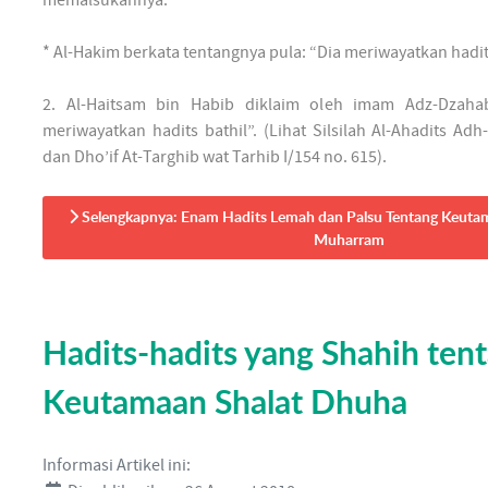
memalsukannya.”
* Al-Hakim berkata tentangnya pula: “Dia meriwayatkan hadit
2. Al-Haitsam bin Habib diklaim oleh imam Adz-Dzaha
meriwayatkan hadits bathil”. (Lihat Silsilah Al-Ahadits Adh
dan Dho’if At-Targhib wat Tarhib I/154 no. 615).
Selengkapnya: Enam Hadits Lemah dan Palsu Tentang Keuta
Muharram
Hadits-hadits yang Shahih ten
Keutamaan Shalat Dhuha
Informasi Artikel ini: