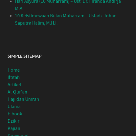
Hari Asyura (10 Muharram) – Ust. Dr. Firanda Andirja
M.A
10 Keistimewaan Bulan Muharram – Ustadz Johan
Saputra Halim, M.H.I.
SIMPLE SITEMAP
Home
Iftitah
Artikel
Al-Qur'an
Haji dan Umrah
Ulama
E-book
Dzikir
Kajian
Download