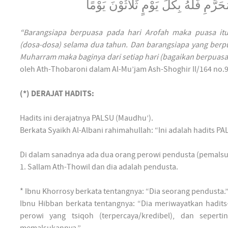
حَرَّمِ فَلَهُ بِكُلِّ يَوْمٍ ثَلاَثُوْنَ يَوْمًا
“Barangsiapa berpuasa pada hari Arofah maka puasa i
(dosa-dosa) selama dua tahun. Dan barangsiapa yang berpu
Muharram maka baginya dari setiap hari (bagaikan berpuasa)
oleh Ath-Thobaroni dalam Al-Mu’jam Ash-Shoghir II/164 no.9
(*) DERAJAT HADITS:
Hadits ini derajatnya PALSU (Maudhu’).
Berkata Syaikh Al-Albani rahimahullah: “Ini adalah hadits P
Di dalam sanadnya ada dua orang perowi pendusta (pemalsu h
1. Sallam Ath-Thowil dan dia adalah pendusta.
* Ibnu Khorrosy berkata tentangnya: “Dia seorang pendusta.
Ibnu Hibban berkata tentangnya: “Dia meriwayatkan hadits-
perowi yang tsiqoh (terpercaya/kredibel), dan seperti