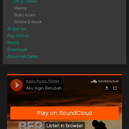
Do'a - Dzikir
Ulama
Buku Islam
Online E-book
Al-Qur'an
Haji-Umrah
Media
Download
Assunnah Qatar