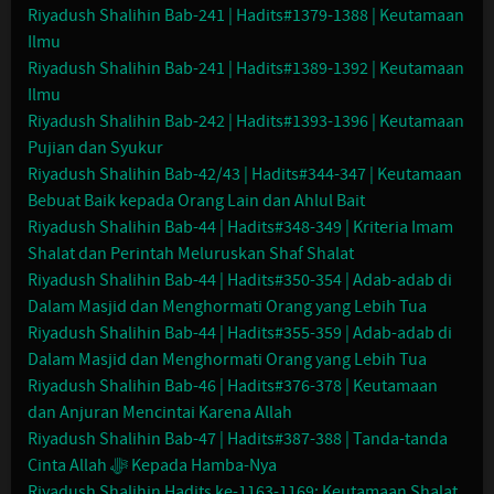
Riyadush Shalihin Bab-241 | Hadits#1379-1388 | Keutamaan
Ilmu
Riyadush Shalihin Bab-241 | Hadits#1389-1392 | Keutamaan
Ilmu
Riyadush Shalihin Bab-242 | Hadits#1393-1396 | Keutamaan
Pujian dan Syukur
Riyadush Shalihin Bab-42/43 | Hadits#344-347 | Keutamaan
Bebuat Baik kepada Orang Lain dan Ahlul Bait
Riyadush Shalihin Bab-44 | Hadits#348-349 | Kriteria Imam
Shalat dan Perintah Meluruskan Shaf Shalat
Riyadush Shalihin Bab-44 | Hadits#350-354 | Adab-adab di
Dalam Masjid dan Menghormati Orang yang Lebih Tua
Riyadush Shalihin Bab-44 | Hadits#355-359 | Adab-adab di
Dalam Masjid dan Menghormati Orang yang Lebih Tua
Riyadush Shalihin Bab-46 | Hadits#376-378 | Keutamaan
dan Anjuran Mencintai Karena Allah
Riyadush Shalihin Bab-47 | Hadits#387-388 | Tanda-tanda
Cinta Allah ﷻ Kepada Hamba-Nya
Riyadush Shalihin Hadits ke-1163-1169: Keutamaan Shalat