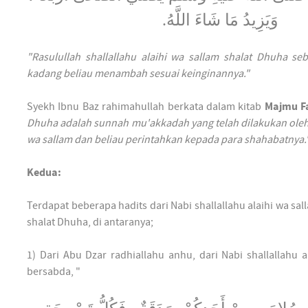
وَيَزِيدُ مَا شَاءَ اللَّهُ.
"Rasulullah shallallahu alaihi wa sallam shalat Dhuha se
kadang beliau menambah sesuai keinginannya."
Syekh Ibnu Baz rahimahullah berkata dalam kitab
Majmu F
Dhuha adalah sunnah mu'akkadah yang telah dilakukan oleh N
wa sallam dan beliau perintahkan kepada para shahabatnya.
Kedua:
Terdapat beberapa hadits dari Nabi shallallahu alaihi wa s
shalat Dhuha, di antaranya;
1) Dari Abu Dzar radhiallahu anhu, dari Nabi shallallahu a
bersabda, "