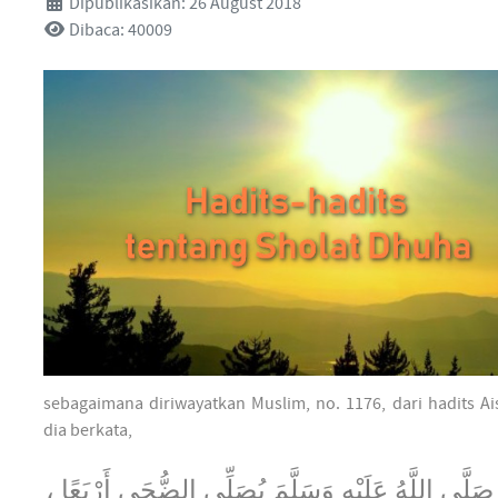
Dipublikasikan: 26 August 2018
Dibaca: 40009
sebagaimana diriwayatkan Muslim, no. 1176, dari hadits Ai
dia berkata,
صَلَّى اللَّهُ عَلَيْهِ وَسَلَّمَ يُصَلِّي الضُّحَى أَرْبَعًا