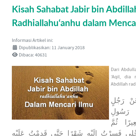
Kisah Sahabat Jabir bin Abdilla
Radhiallahu‘anhu dalam Mencar
Informasi Artikel ini:
Dipublikasikan: 11 January 2018
Dibaca: 40631
Dari Abdul
‘Aqil, dia
Abdillah rad
َنْ رَجُلٍ
رَسُولِ
ِيرًا ثُمَّ
ي فَسِرْتُ إِلَيْهِ شَهْرًا حَتَّى قَدِمْتُ عَلَيْهِ