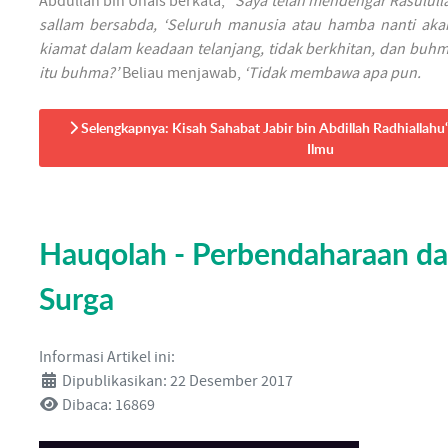
Abdullah bin Unais berkata,
“Saya telah mendengar Rasulullah
sallam bersabda, ‘Seluruh manusia atau hamba nanti aka
kiamat dalam keadaan telanjang, tidak berkhitan, dan buhm
itu buhma?’
Beliau menjawab,
‘Tidak membawa apa pun.
Selengkapnya: Kisah Sahabat Jabir bin Abdillah Radhiallah
Ilmu
Hauqolah - Perbendaharaan da
Surga
Informasi Artikel ini:
Dipublikasikan: 22 Desember 2017
Dibaca: 16869